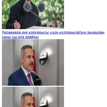
Украинада әуе қорғанысы үшін қолданылатын зымыран
саны үш есе азайды