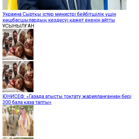
Украина Сыртқы істер министрі бейбітшілік үшін
көшбасшылардың кездесуі қажет екенін айтты
ҰСЫНЫЛҒАН
ЮНИСЕФ: «Газада атысты тоқтату жарияланғаннан бері
300 бала қаза тапты»