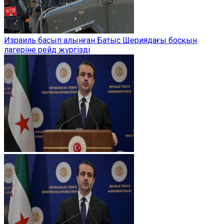
Израиль басып алынған Батыс Шериядағы босқын
лагеріне рейд жүргізді