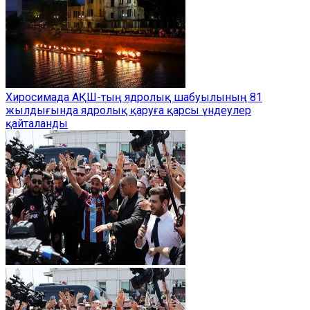
Хиросимада АҚШ-тың ядролық шабуылының 81
жылдығында ядролық қаруға қарсы үндеулер
қайталанды