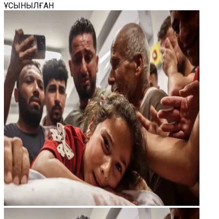
ҰСЫНЫЛҒАН