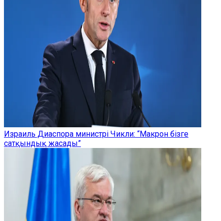
Израиль Диаспора министрі Чикли: “Макрон бізге
сатқындық жасады”