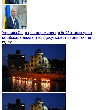
Украина Сыртқы істер министрі бейбітшілік үшін
көшбасшылардың кездесуі қажет екенін айтты
Іздеу