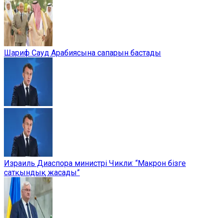
Шариф Сауд Арабиясына сапарын бастады
Израиль Диаспора министрі Чикли: “Макрон бізге
сатқындық жасады”