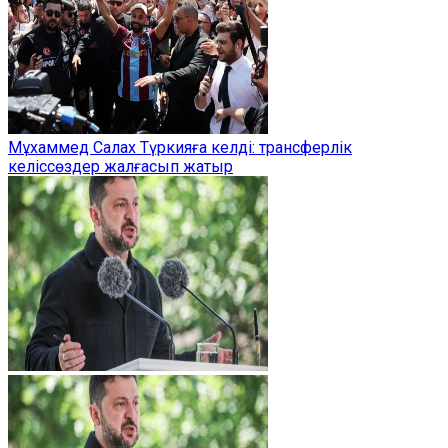
Мұхаммед Салах Түркияға келді: трансферлік
келіссөздер жалғасып жатыр