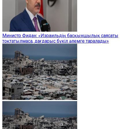
Министр Фидан: «Израильдің басқыншылық саясаты
тоқтатылмаса, дағдарыс бүкіл әлемге таралады»