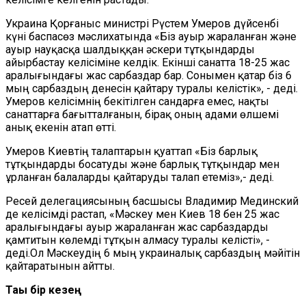
Украина Қорғаныс министрі Рүстем Умеров дүйсенбі
күні баспасөз мәслихатында «Біз ауыр жараланған және
ауыр науқасқа шалдыққан әскери тұтқындарды
айырбастау келісіміне келдік. Екінші санатта 18-25 жас
аралығындағы жас сарбаздар бар. Сонымен қатар біз 6
мың сарбаздың денесін қайтару туралы келістік», - деді.
Умеров келісімнің бекітілген сандарға емес, нақты
санаттарға бағытталғанын, бірақ оның адами өлшемі
анық екенін атап өтті.
Умеров Киевтің талаптарын қуаттап «Біз барлық
тұтқындарды босатуды және барлық тұтқындар мен
ұрланған балаларды қайтаруды талап етеміз»,- деді.
Ресей делегациясының басшысы Владимир Мединский
де келісімді растап, «Мәскеу мен Киев 18 бен 25 жас
аралығындағы ауыр жараланған жас сарбаздарды
қамтитын көлемді тұтқын алмасу туралы келісті», -
деді.Ол Мәскеудің 6 мың украиналық сарбаздың мәйітін
қайтаратынын айтты.
Тағы бір кезең