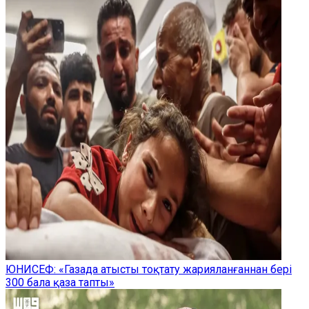
ЮНИСЕФ: «Газада атысты тоқтату жарияланғаннан бері
300 бала қаза тапты»