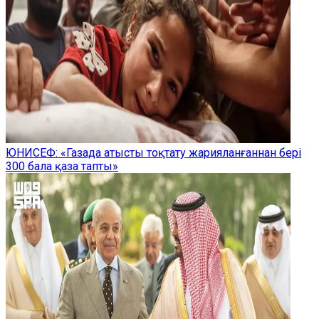
ЮНИСЕФ: «Газада атысты тоқтату жарияланғаннан бері
300 бала қаза тапты»