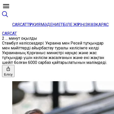
САЯСАТ
ТҮРКИЯ
МӘДЕНИЕТ
БІЛЕ ЖҮРІҢІЗ
КӨЗҚАРАС
САЯСАТ
2 ... минут оқылды
Cтамбул келіссөздері: Украина мен Ресей тұтқындар
мен мәйіттерді айырбастау туралы келісімге келді
Украинаның Қорғаныс министрі науқас және жас
тұтқындар үшін келісім жасалғанын және екі жақтан
шейіт болған 6000 сарбаз қайтарылатынын мәлімдеді.
Бөлісу