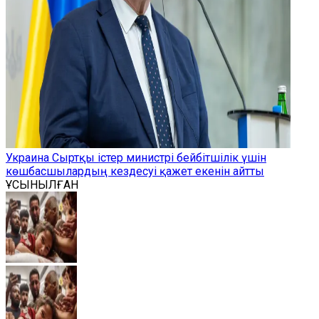
Украина Сыртқы істер министрі бейбітшілік үшін
көшбасшылардың кездесуі қажет екенін айтты
ҰСЫНЫЛҒАН