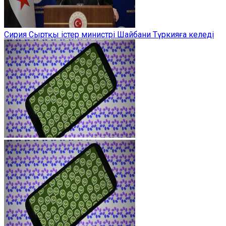
Сирия Сыртқы істер министрі Шайбани Түркияға келеді