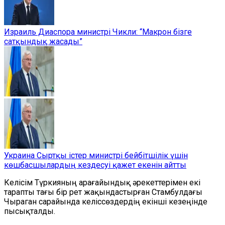
Израиль Диаспора министрі Чикли: “Макрон бізге
сатқындық жасады”
Украина Сыртқы істер министрі бейбітшілік үшін
көшбасшылардың кездесуі қажет екенін айтты
Келісім Түркияның арағайындық әрекеттерімен екі
тарапты тағы бір рет жақындастырған Стамбулдағы
Чыраган сарайында келіссөздердің екінші кезеңінде
пысықталды.