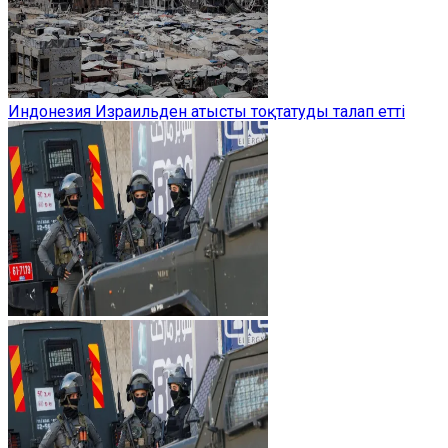
Индонезия Израильден атысты тоқтатуды талап етті