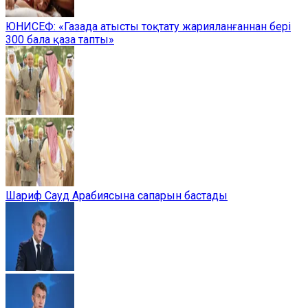
ЮНИСЕФ: «Газада атысты тоқтату жарияланғаннан бері
300 бала қаза тапты»
Шариф Сауд Арабиясына сапарын бастады