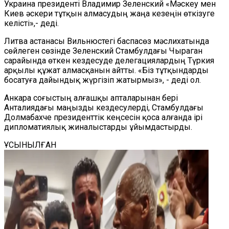
Украина президенті Владимир Зеленский «Мәскеу мен
Киев әскери тұтқын алмасудың жаңа кезеңін өткізуге
келісті»,- деді.
Литва астанасы Вильнюстегі баспасөз мәслихатында
сөйлеген сөзінде Зеленский Стамбулдағы Чыраган
сарайында өткен кездесуде делегациялардың Түркия
арқылы құжат алмасқанын айтты. «Біз тұтқындарды
босатуға дайындық жүргізіп жатырмыз», - деді ол.
Анкара соғыстың алғашқы апталарынан бері
Анталиядағы маңызды кездесулерді, Стамбулдағы
Долмабахче президенттік кеңсесін қоса алғанда ірі
дипломатиялық жиналыстарды ұйымдастырды.
ҰСЫНЫЛҒАН