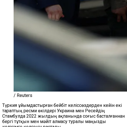
/ Reuters
Түркия ұйымдастырған бейбіт келіссөздерден кейін екі
тараптың ресми өкілдері Украина мен Ресейдің
Стамбулда 2022 жылдың ақпанында соғыс басталғаннан
бергі тұтқын мен мәйіт алмасу туралы маңызды
келісімге келгенін растады.