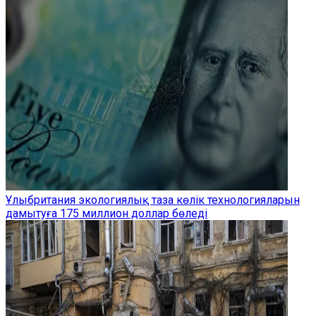
Ұлыбритания экологиялық таза көлік технологияларын
дамытуға 175 миллион доллар бөледі