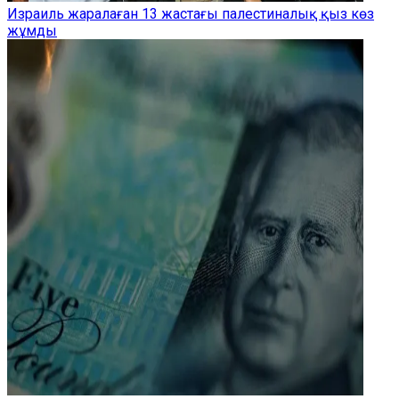
Израиль жаралаған 13 жастағы палестиналық қыз көз
жұмды