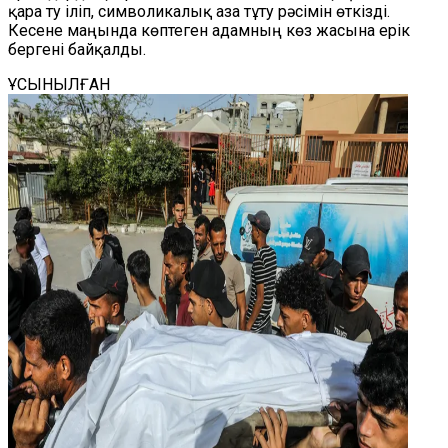
қара ту іліп, символикалық аза тұту рәсімін өткізді.
Кесене маңында көптеген адамның көз жасына ерік
бергені байқалды.
ҰСЫНЫЛҒАН