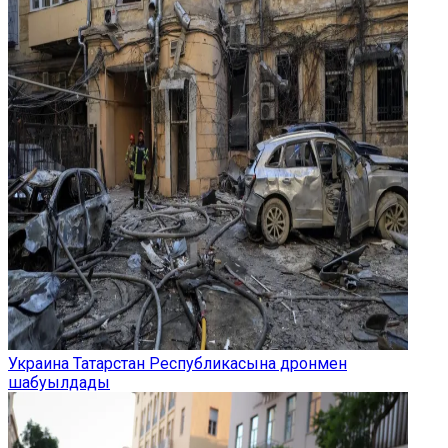
Украина Татарстан Республикасына дронмен
шабуылдады