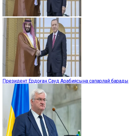
Президент Ердоған Сауд Арабиясына сапарлай барады