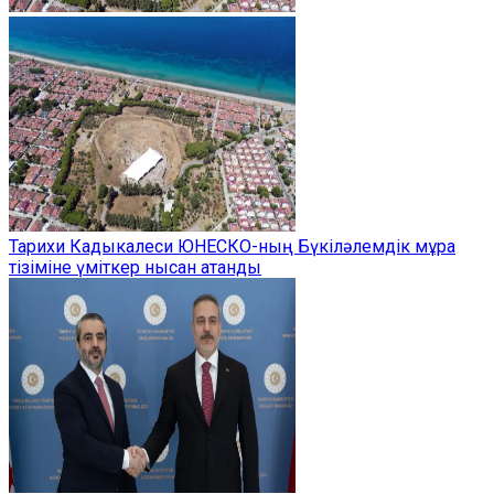
Тарихи Кадыкалеси ЮНЕСКО-ның Бүкіләлемдік мұра
тізіміне үміткер нысан атанды