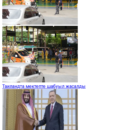
Таиландта мектепте шабуыл жасалды