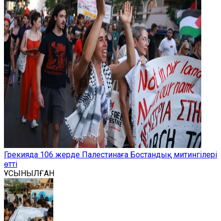
Грекияда 106 жерде Палестинаға Бостандық митингілері
өтті
ҰСЫНЫЛҒАН