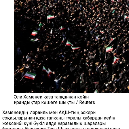
Әли Хаменеи қаза тапқаннан кейін
ирандықтар көшеге шықты / Reuters
Хаменеидің Израиль мен АҚШ-тың әскери
соққыларынан қаза тапқаны туралы хабардан кейін
жексенбі күні бүкіл елде наразылық шаралары
басталды. Бұл оқиға Таяу Шығыстағы шиеленісті одан