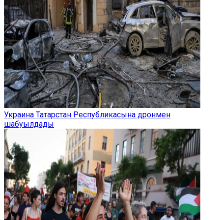
Украина Татарстан Республикасына дронмен
шабуылдады