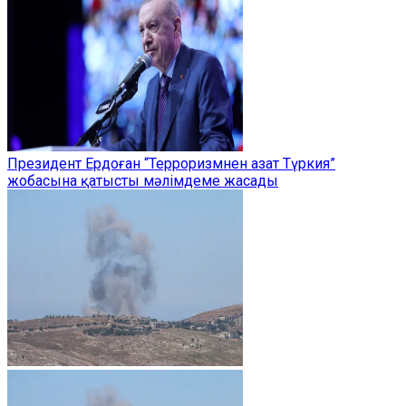
Президент Ердоған “Терроризмнен азат Түркия”
жобасына қатысты мәлімдеме жасады