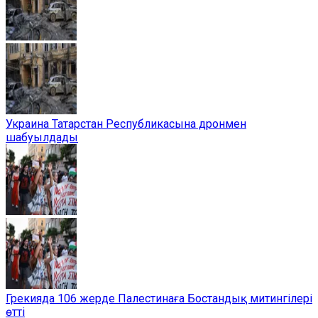
Украина Татарстан Республикасына дронмен
шабуылдады
Грекияда 106 жерде Палестинаға Бостандық митингілері
өтті