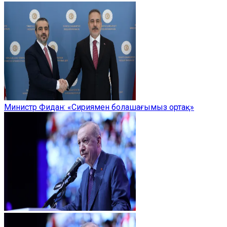
Министр Фидан: «Сириямен болашағымыз ортақ»