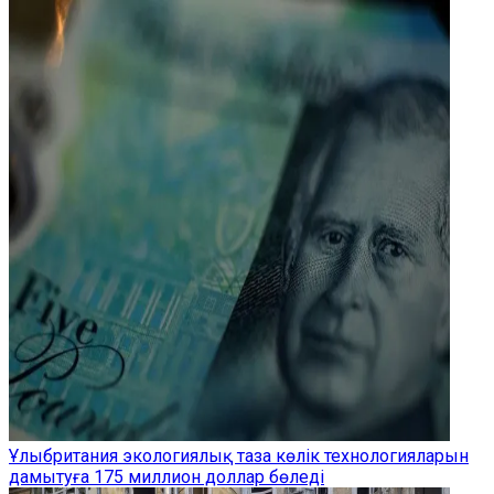
Ұлыбритания экологиялық таза көлік технологияларын
дамытуға 175 миллион доллар бөледі