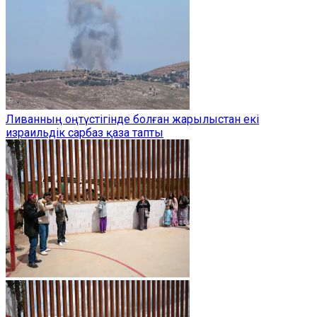
Ливанның оңтүстігінде болған жарылыстан екі
израильдік сарбаз қаза тапты