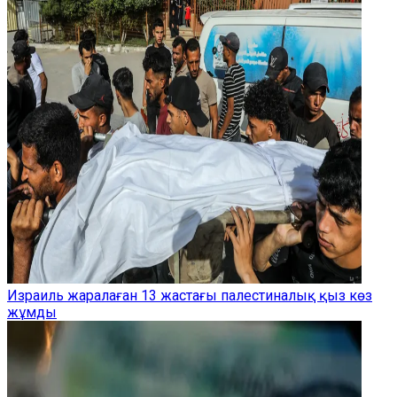
Израиль жаралаған 13 жастағы палестиналық қыз көз
жұмды