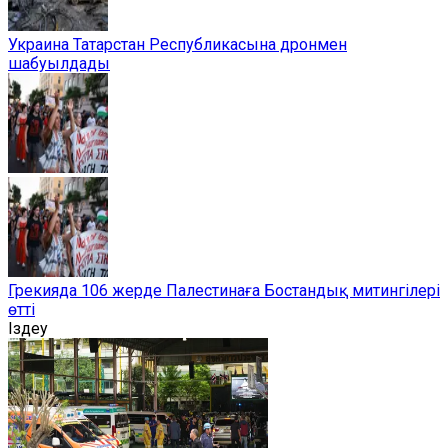
Украина Татарстан Республикасына дронмен
шабуылдады
Грекияда 106 жерде Палестинаға Бостандық митингілері
өтті
Іздеу