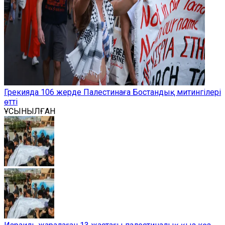
Грекияда 106 жерде Палестинаға Бостандық митингілері
өтті
ҰСЫНЫЛҒАН