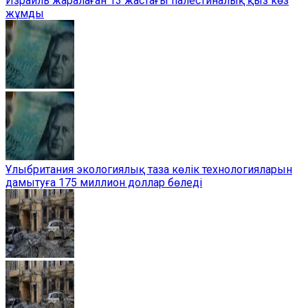
Израиль жаралаған 13 жастағы палестиналық қыз көз
жұмды
Ұлыбритания экологиялық таза көлік технологияларын
дамытуға 175 миллион доллар бөледі