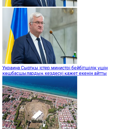
Украина Сыртқы істер министрі бейбітшілік үшін
көшбасшылардың кездесуі қажет екенін айтты