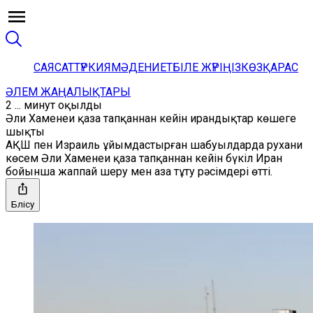
САЯСАТ
ТҮРКИЯ
МӘДЕНИЕТ
БІЛЕ ЖҮРІҢІЗ
КӨЗҚАРАС
ӘЛЕМ ЖАҢАЛЫҚТАРЫ
2 ... минут оқылды
Әли Хаменеи қаза тапқаннан кейін ирандықтар көшеге
шықты
АҚШ пен Израиль ұйымдастырған шабуылдарда рухани
көсем Әли Хаменеи қаза тапқаннан кейін бүкіл Иран
бойынша жаппай шеру мен аза тұту рәсімдері өтті.
Бөлісу