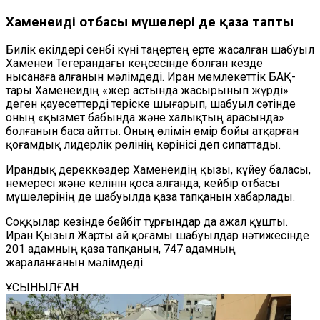
Хаменеидің отбасы мүшелері де қаза тапты
Билік өкілдері сенбі күні таңертең ерте жасалған шабуыл
Хаменеи Тегерандағы кеңсесінде болған кезде
нысанаға алғанын мәлімдеді. Иран мемлекеттік БАҚ-
тары Хаменеидің «жер астында жасырынып жүрді»
деген қауесеттерді теріске шығарып, шабуыл сәтінде
оның «қызмет бабында және халықтың арасында»
болғанын баса айтты. Оның өлімін өмір бойы атқарған
қоғамдық лидерлік рөлінің көрінісі деп сипаттады.
Ирандық дереккөздер Хаменеидің қызы, күйеу баласы,
немересі және келінін қоса алғанда, кейбір отбасы
мүшелерінің де шабуылда қаза тапқанын хабарлады.
Соққылар кезінде бейбіт тұрғындар да ажал құшты.
Иран Қызыл Жарты ай қоғамы шабуылдар нәтижесінде
201 адамның қаза тапқанын, 747 адамның
жараланғанын мәлімдеді.
ҰСЫНЫЛҒАН