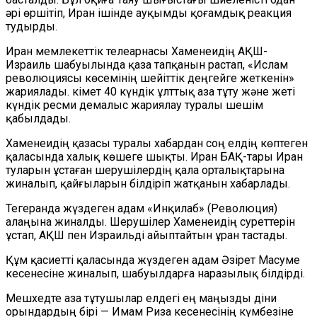
әрі өршітіп, Иран ішінде ауқымды қоғамдық реакция
тудырды.
Иран мемлекеттік телеарнасы Хаменеидің АҚШ-
Израиль шабуылында қаза тапқанын растап, «Ислам
революциясы көсемінің шейіттік деңгейге жеткенін»
жариялады. Үкімет 40 күндік ұлттық аза тұту және жеті
күндік ресми демалыс жариялау туралы шешім
қабылдады.
Хаменеидің қазасы туралы хабардан соң елдің көптеген
қаласында халық көшеге шықты. Иран БАҚ-тары Иран
туларын ұстаған шерушілердің қала орталықтарына
жиналып, қайғыларын білдіріп жатқанын хабарлады.
Тегеранда жүздеген адам «Инқилаб» (Революция)
алаңына жиналды. Шерушілер Хаменеидің суреттерін
ұстап, АҚШ пен Израильді айыптайтын ұран тастады.
Құм қасиетті қаласында жүздеген адам Әзірет Масуме
кесенесіне жиналып, шабуылдарға наразылық білдірді.
Мешхедте аза тұтушылар елдегі ең маңызды діни
орындардың бірі — Имам Риза кесенесінің күмбезіне