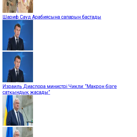
Шариф Сауд Арабиясына сапарын бастады
Израиль Диаспора министрі Чикли: “Макрон бізге
сатқындық жасады”