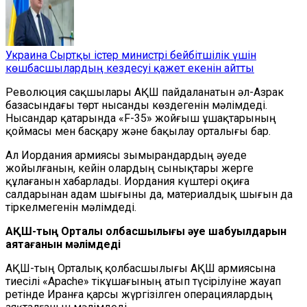
Украина Сыртқы істер министрі бейбітшілік үшін
көшбасшылардың кездесуі қажет екенін айтты
Революция сақшылары АҚШ пайдаланатын әл-Азрак
базасындағы төрт нысанды көздегенін мәлімдеді.
Нысандар қатарында «F-35» жойғыш ұшақтарының
қоймасы мен басқару және бақылау орталығы бар.
Ал Иордания армиясы зымырандардың әуеде
жойылғанын, кейін олардың сынықтары жерге
құлағанын хабарлады. Иордания күштері оқиға
салдарынан адам шығыны да, материалдық шығын да
тіркелмегенін мәлімдеді.
АҚШ-тың Орталық қолбасшылығы
әуе шабуылдарын
аяқтағанын мәлімдеді
АҚШ-тың Орталық қолбасшылығы АҚШ армиясына
тиесілі «Apache» тікұшағының атып түсірілуіне жауап
ретінде Иранға қарсы жүргізілген операциялардың