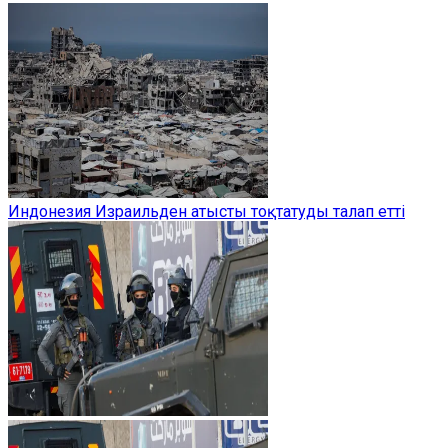
Индонезия Израильден атысты тоқтатуды талап етті