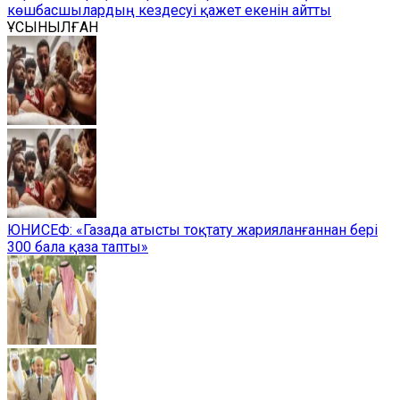
көшбасшылардың кездесуі қажет екенін айтты
ҰСЫНЫЛҒАН
ЮНИСЕФ: «Газада атысты тоқтату жарияланғаннан бері
300 бала қаза тапты»