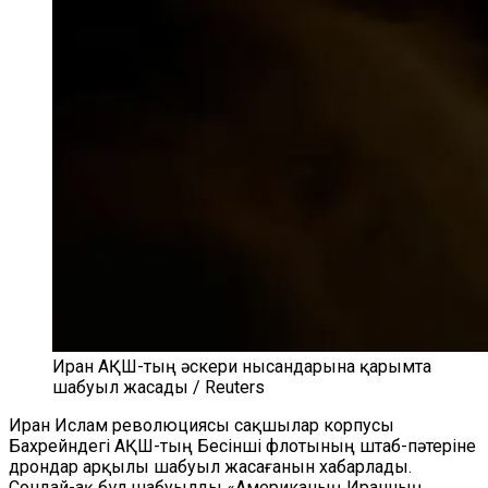
Иран АҚШ-тың әскери нысандарына қарымта
шабуыл жасады / Reuters
Иран Ислам революциясы сақшылар корпусы
Бахрейндегі АҚШ-тың Бесінші флотының штаб-пәтеріне
дрондар арқылы шабуыл жасағанын хабарлады.
Сондай-ақ бұл шабуылды «Американың Иранның