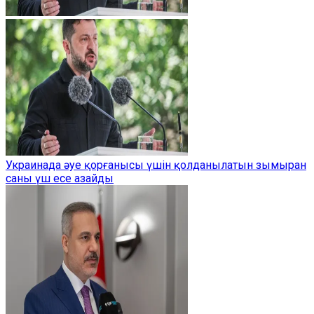
Украинада әуе қорғанысы үшін қолданылатын зымыран
саны үш есе азайды