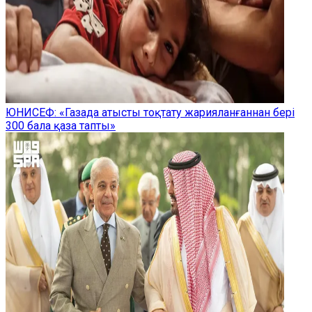
ЮНИСЕФ: «Газада атысты тоқтату жарияланғаннан бері
300 бала қаза тапты»