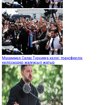
Мұхаммед Салах Түркияға келді: трансферлік
келіссөздер жалғасып жатыр