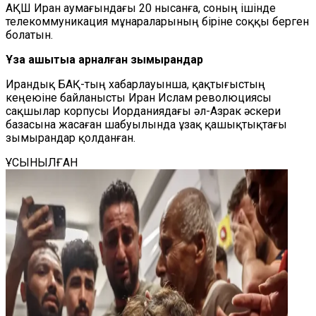
АҚШ Иран аумағындағы 20 нысанға, соның ішінде
телекоммуникация мұнараларының біріне соққы берген
болатын.
Ұзақ қашықтыққа арналған зымырандар
Ирандық БАҚ-тың хабарлауынша, қақтығыстың
кеңеюіне байланысты Иран Ислам революциясы
сақшылар корпусы Иорданиядағы әл-Азрак әскери
базасына жасаған шабуылында ұзақ қашықтықтағы
зымырандар қолданған.
ҰСЫНЫЛҒАН