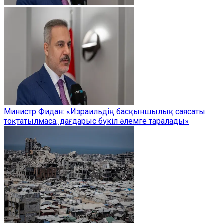
Министр Фидан: «Израильдің басқыншылық саясаты
тоқтатылмаса, дағдарыс бүкіл әлемге таралады»