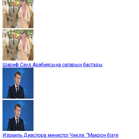
Шариф Сауд Арабиясына сапарын бастады
Израиль Диаспора министрі Чикли: “Макрон бізге