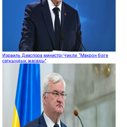
Израиль Диаспора министрі Чикли: “Макрон бізге
сатқындық жасады”