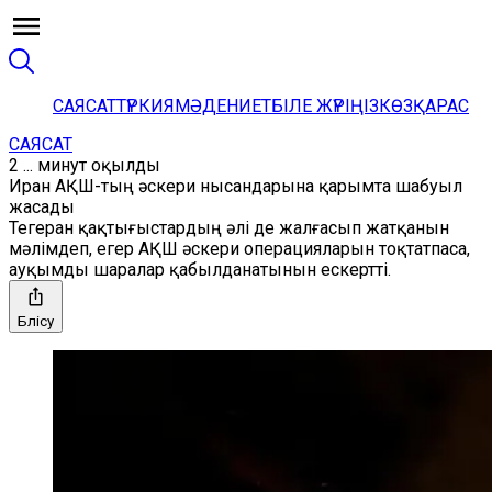
САЯСАТ
ТҮРКИЯ
МӘДЕНИЕТ
БІЛЕ ЖҮРІҢІЗ
КӨЗҚАРАС
САЯСАТ
2 ... минут оқылды
Иран АҚШ-тың әскери нысандарына қарымта шабуыл
жасады
Тегеран қақтығыстардың әлі де жалғасып жатқанын
мәлімдеп, егер АҚШ әскери операцияларын тоқтатпаса,
ауқымды шаралар қабылданатынын ескертті.
Бөлісу