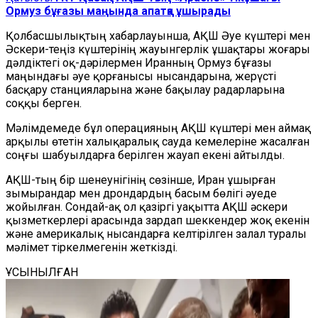
Ормуз бұғазы маңында апатқа ұшырады
Қолбасшылықтың хабарлауынша, АҚШ Әуе күштері мен
Әскери-теңіз күштерінің жауынгерлік ұшақтары жоғары
дәлдіктегі оқ-дәрілермен Иранның Ормуз бұғазы
маңындағы әуе қорғанысы нысандарына, жерүсті
басқару станцияларына және бақылау радарларына
соққы берген.
Мәлімдемеде бұл операцияның АҚШ күштері мен аймақ
арқылы өтетін халықаралық сауда кемелеріне жасалған
соңғы шабуылдарға берілген жауап екені айтылды.
АҚШ-тың бір шенеунігінің сөзінше, Иран ұшырған
зымырандар мен дрондардың басым бөлігі әуеде
жойылған. Сондай-ақ ол қазіргі уақытта АҚШ әскери
қызметкерлері арасында зардап шеккендер жоқ екенін
және америкалық нысандарға келтірілген залал туралы
мәлімет тіркелмегенін жеткізді.
ҰСЫНЫЛҒАН