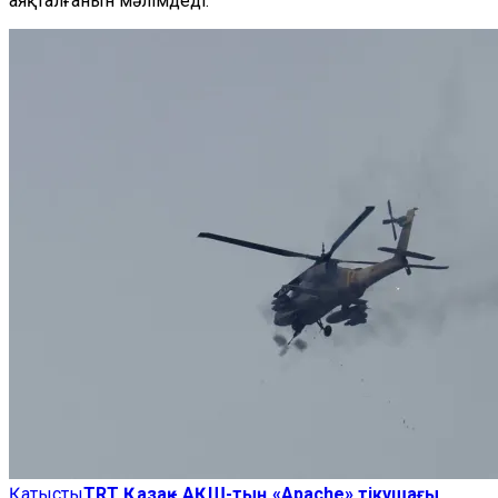
аяқталғанын мәлімдеді.
Қатысты
TRT Қазақ - АҚШ-тың «Apache» тікұшағы