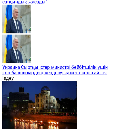
сатқындық жасады”
Украина Сыртқы істер министрі бейбітшілік үшін
көшбасшылардың кездесуі қажет екенін айтты
Іздеу