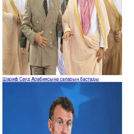
Шариф Сауд Арабиясына сапарын бастады