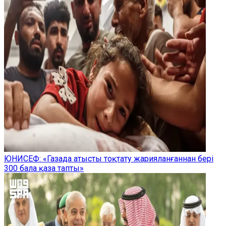
ЮНИСЕФ: «Газада атысты тоқтату жарияланғаннан бері
300 бала қаза тапты»