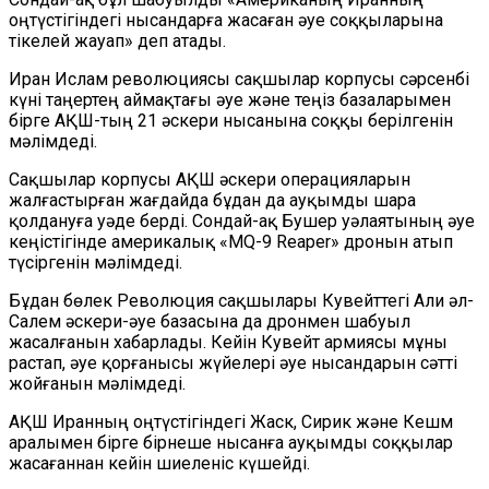
оңтүстігіндегі нысандарға жасаған әуе соққыларына
тікелей жауап» деп атады.
Иран Ислам революциясы сақшылар корпусы сәрсенбі
күні таңертең аймақтағы әуе және теңіз базаларымен
бірге АҚШ-тың 21 әскери нысанына соққы берілгенін
мәлімдеді.
Сақшылар корпусы АҚШ әскери операцияларын
жалғастырған жағдайда бұдан да ауқымды шара
қолдануға уәде берді. Сондай-ақ Бушер уәлаятының әуе
кеңістігінде америкалық «MQ-9 Reaper» дронын атып
түсіргенін мәлімдеді.
Бұдан бөлек Революция сақшылары Кувейттегі Али әл-
Салем әскери-әуе базасына да дронмен шабуыл
жасалғанын хабарлады. Кейін Кувейт армиясы мұны
растап, әуе қорғанысы жүйелері әуе нысандарын сәтті
жойғанын мәлімдеді.
АҚШ Иранның оңтүстігіндегі Жаск, Сирик және Кешм
аралымен бірге бірнеше нысанға ауқымды соққылар
жасағаннан кейін шиеленіс күшейді.