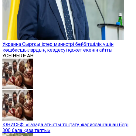
Украина Сыртқы істер министрі бейбітшілік үшін
көшбасшылардың кездесуі қажет екенін айтты
ҰСЫНЫЛҒАН
ЮНИСЕФ: «Газада атысты тоқтату жарияланғаннан бері
300 бала қаза тапты»