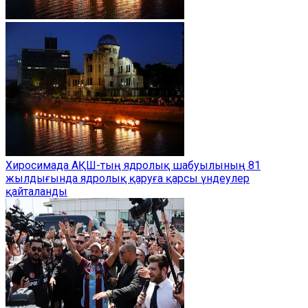
Хиросимада АҚШ-тың ядролық шабуылының 81
жылдығында ядролық қаруға қарсы үндеулер
қайталанды