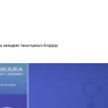
 көзқарас танытқанын білдірді.