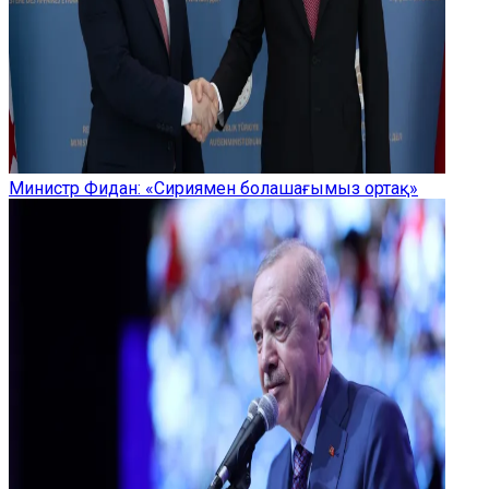
Министр Фидан: «Сириямен болашағымыз ортақ»