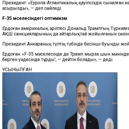
Президент: «Еуропа-Атлантикалық қауіпсіздік сыналған 
асырылды», — деп сөйледі.
F-35 мәселесіндегі оптимизм
Ердоған америкалық әріптесі Дональд Трамптың Түркияға
АҚШ санкцияларының да айтарлықтай жойылғанын сөзін
Президент Анкараның түптің түбінде бесінші буынды ж
Ердоған: «F-35 мәселесінде де Трамп мырза шын мәнінде,Т
берген уәдесінде тұрды', — дейтін болады», — деді.
ҰСЫНЫЛҒАН