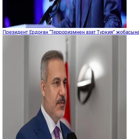
Президент Ердоған “Терроризмнен азат Түркия” жобасы