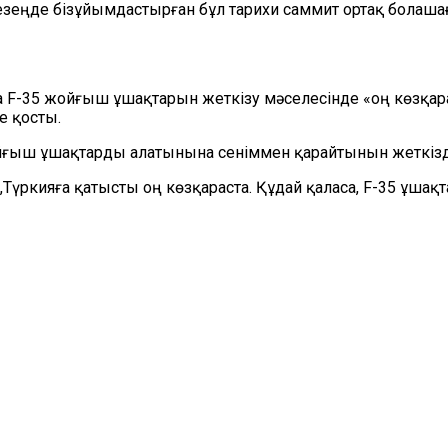
кезеңде бізұйымдастырған бұл тарихи саммит ортақ болаш
 F-35 жойғыш ұшақтарын жеткізу мәселесінде «оң көзқара
е қосты.
ойғыш ұшақтарды алатынына сеніммен қарайтынын жеткізд
үркияға қатысты оң көзқараста. Құдай қаласа, F-35 ұшақта