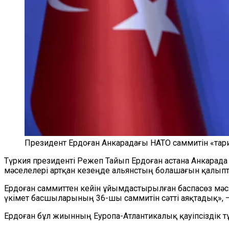
Президент Ердоған Анкарадағы НАТО саммитін «тари
Түркия президенті Режеп Тайып Ердоған астана Анкарада 
мәселелері артқан кезеңде альянстың болашағын қалыпта
Ердоған саммиттен кейін ұйымдастырылған баспасөз мәсл
үкімет басшыларының 36-шы саммитін сәтті аяқтадық», —
Ердоған бұл жиынның Еуропа-Атлантикалық қауіпсіздік т