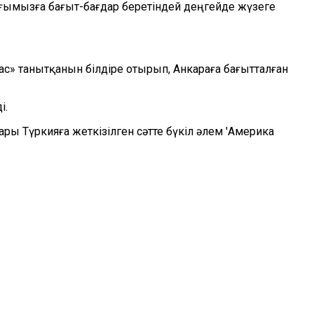
ағымызға бағыт-бағдар беретіндей деңгейде жүзеге
с» танытқанын білдіре отырып, Анкараға бағытталған
і.
ры Түркияға жеткізілген сәтте бүкіл әлем 'Америка