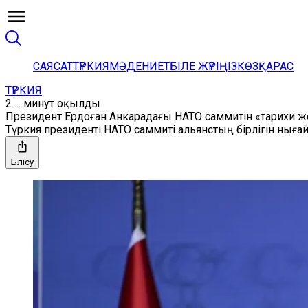
САЯСАТ
ТҮРКИЯ
МӘДЕНИЕТ
БІЛЕ ЖҮРІҢІЗ
КӨЗҚАРАС
ТҮРКИЯ
2 ... минут оқылды
Президент Ердоған Анкарадағы НАТО саммитін «тарихи ж
Түркия президенті НАТО саммиті альянстың бірлігін нығ
Бөлісу