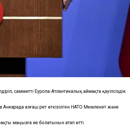
діріп, саммитті Еуропа-Атлантикалық аймақта қауіпсіздік
на Анкарада алғаш рет өткізілген НАТО Мемлекет және
ақты маңызға ие болатынын атап өтті.