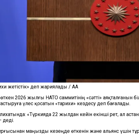
хи жетістік» деп жариялады / AA
өткен 2026 жылғы НАТО саммитінің «сәтті» аяқталғанын біл
стыруға үлес қосатын «тарихи» кездесу деп бағалады.
ихатында: «Түркияда 22 жылдан кейін екінші рет, ал аста
 деді.
ұрғысынан маңызды кезеңде өткенін және альянс үшін тұр