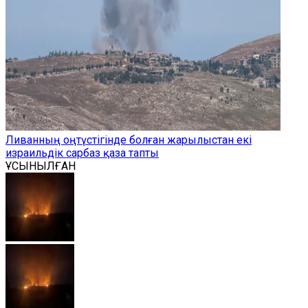
Ливанның оңтүстігінде болған жарылыстан екі
израильдік сарбаз қаза тапты
ҰСЫНЫЛҒАН