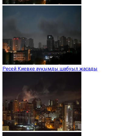
Ресей Киевке ауқымды шабуыл жасады