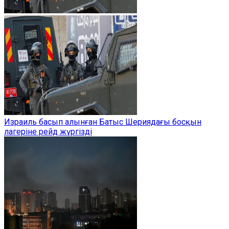
Израиль басып алынған Батыс Шериядағы босқын
лагеріне рейд жүргізді