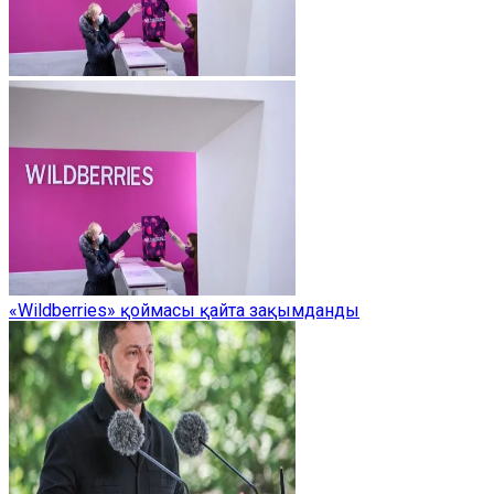
«Wildberries» қоймасы қайта зақымданды