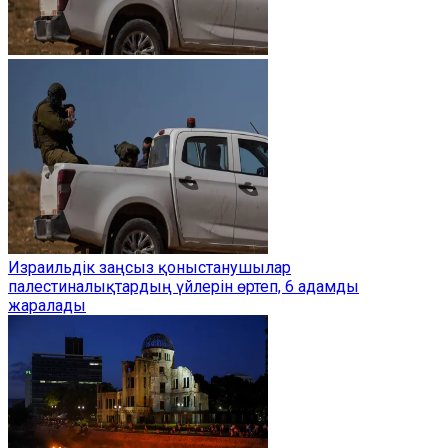
Израильдік заңсыз қоныстанушылар
палестиналықтардың үйлерін өртеп, 6 адамды
жаралады