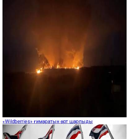
«Wildberries» ғимаратын өрт шарпыды