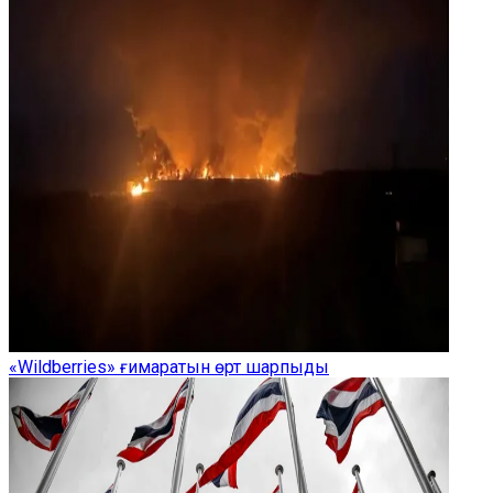
«Wildberries» ғимаратын өрт шарпыды