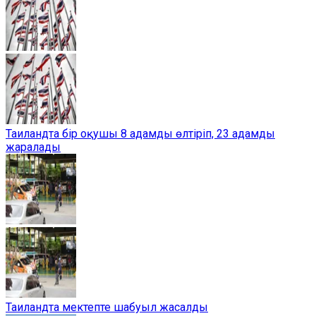
Таиландта бір оқушы 8 адамды өлтіріп, 23 адамды
жаралады
Таиландта мектепте шабуыл жасалды