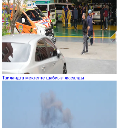
Таиландта мектепте шабуыл жасалды