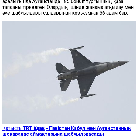
аралығында Ауғанстанда 185 бейбіт тұрғынның қаза
тапқаны тіркелген. Олардың ішінде жанама атқылау мен
әуе шабуылдары салдарынан көз жұмған 56 адам бар.
Қатысты
TRT Қазақ - Пәкістан Кабул мен Ауғанстанның
шекаралас аймақтарына шабуыл жасады