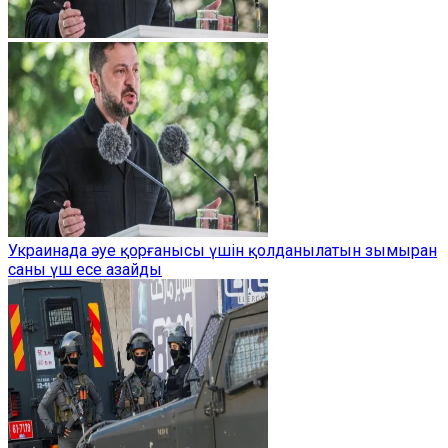
Украинада әуе қорғанысы үшін қолданылатын зымыран
саны үш есе азайды