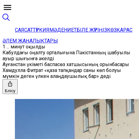
САЯСАТ
ТҮРКИЯ
МӘДЕНИЕТ
БІЛЕ ЖҮРІҢІЗ
КӨЗҚАРАС
ӘЛЕМ ЖАҢАЛЫҚТАРЫ
1 ... минут оқылды
Кабулдағы оңалту орталығына Пәкістанның шабуылы
ауыр шығынға әкелді
Ауғанстан үкіметі баспасөз хатшысының орынбасары
Хамдулла Фитрат «қаза тапқандар саны көп болуы
мүмкін деген үлкен алаңдаушылық бар» деді.
Бөлісу