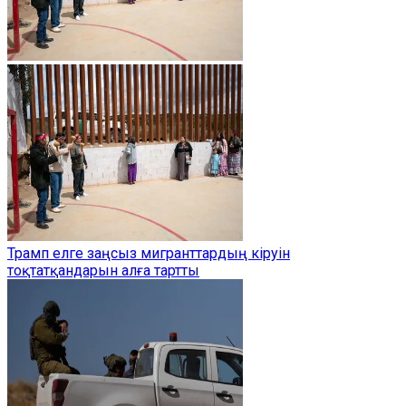
Трамп елге заңсыз мигранттардың кіруін
тоқтатқандарын алға тартты