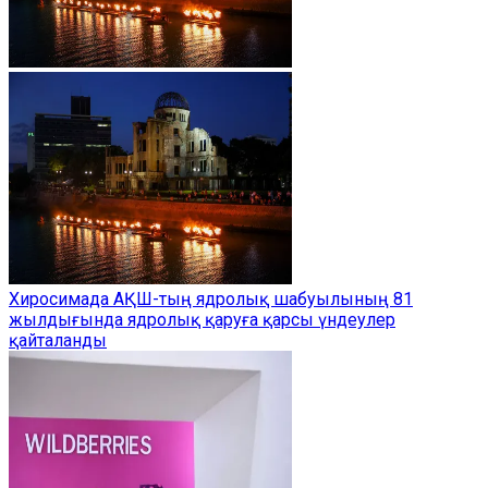
Хиросимада АҚШ-тың ядролық шабуылының 81
жылдығында ядролық қаруға қарсы үндеулер
қайталанды