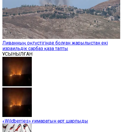
Ливанның оңтүстігінде болған жарылыстан екі
израильдік сарбаз қаза тапты
ҰСЫНЫЛҒАН
«Wildberries» ғимаратын өрт шарпыды