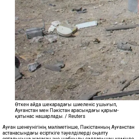
Өткен айда шекарадағы шиеленіс ушығып,
Ауғанстан мен Пәкістан арасындағы қарым-
қатынас нашарлады. / Reuters
Ауған шенеунігінің мәліметінше, Пәкістанның Ауғанстан
астанасындағы есірткіге тәуелділерді оңалту
орталығына жасаған әуе шабуылы салдарынан кемінде