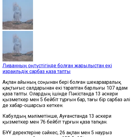
Ливанның оңтүстігінде болған жарылыстан екі
израильдік сарбаз қаза тапты
Ақпан айының соңынан бері болған шекарааралық
қақтығыс
салдарынан екі тараптан барлығы 107 адам
қаза тапты. Олардың ішінде Пәкістанда 13 әскери
қызметкер мен 5 бейбіт тұрғын бар, тағы бір сарбаз әлі
де хабар-ошарсыз кеткен.
Кабулдың мәліметінше, Ауғанстанда 13 әскери
қызметкер мен 76 бейбіт тұрғын қаза
тапқан
.
БҰҰ деректеріне сәйкес, 26 ақпан мен 5 наурыз