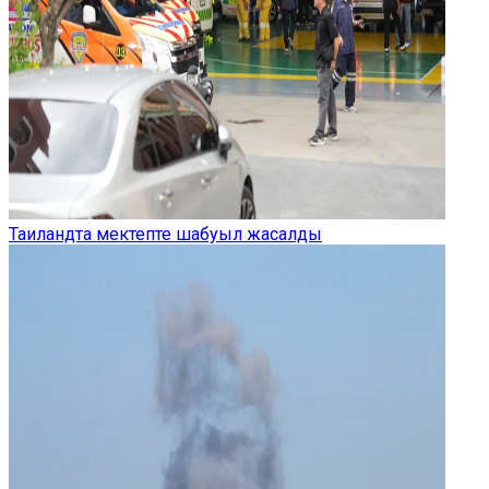
Таиландта мектепте шабуыл жасалды