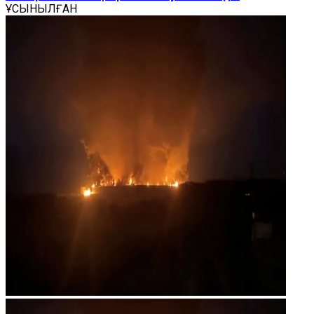
ҰСЫНЫЛҒАН