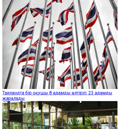
Таиландта бір оқушы 8 адамды өлтіріп, 23 адамды
жаралады