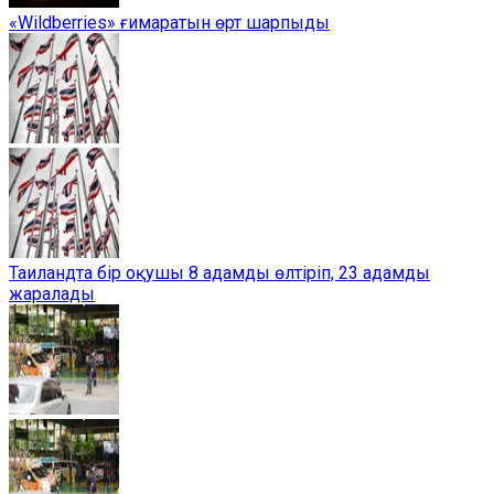
«Wildberries» ғимаратын өрт шарпыды
Таиландта бір оқушы 8 адамды өлтіріп, 23 адамды
жаралады