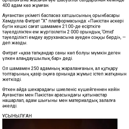
400 адам көз жұмған.
Ауғанстан үкіметі баспасөз хатшысының орынбасары
Хамдулла Фитрат
“
X
”
платформасында: «Пәкістан әскері
бүгін кешкі сағат шамамен 21:00-де есірткіге
тәуелділіктен ем жүргізілетін 2 000 орындық
‘
Omid
’
тәуелділікті емдеу ауруханасына әуе
д
ен
соққы берді
», —
деп жазды.
Фитрат «қаза тапқандар саны көп болуы мүмкін деген
үлкен
алаңдаушылық бар» деді.
Ол шамамен 250 адамның жараланғанын, ал құтқару
топтарының қазір оқиға орнында жұмыс істеп жатқанын
жеткізді.
Өткен айда шекарадағы шиеленіс күшейгеннен кейін
Ауғанстан мен Пәкістан арасындағы қатынастар
нашарлап, адам шығыны мен материалдық залалға
әкелді.
ҰСЫНЫЛҒАН