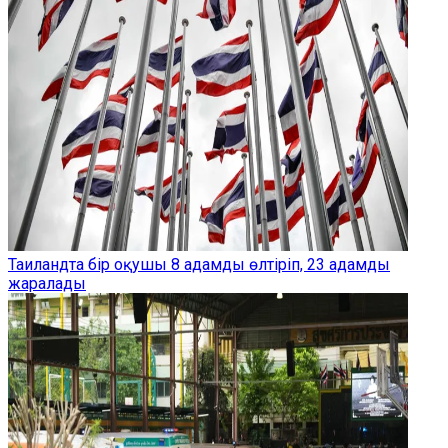
Таиландта бір оқушы 8 адамды өлтіріп, 23 адамды
жаралады