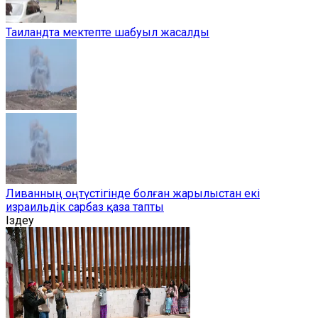
Таиландта мектепте шабуыл жасалды
Ливанның оңтүстігінде болған жарылыстан екі
израильдік сарбаз қаза тапты
Іздеу