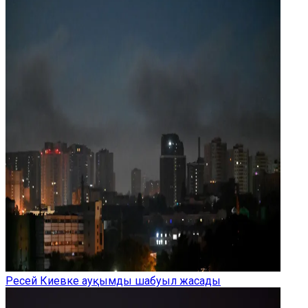
Ресей Киевке ауқымды шабуыл жасады