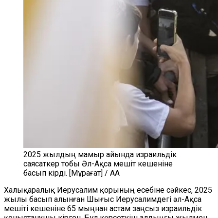
2025 жылдың мамыр айында израильдік
саясаткер тобы Әл-Ақса мешіт кешеніне
басып кірді. [Мұрағат] / AA
Халықаралық Иерусалим қорының есебіне сәйкес, 2025
жылы басып алынған Шығыс Иерусалимдегі әл-Ақса
мешіті кешеніне 65 мыңнан астам заңсыз израильдік
қоныстанушы кірген. Бұл көрсеткіш алдыңғы жылмен