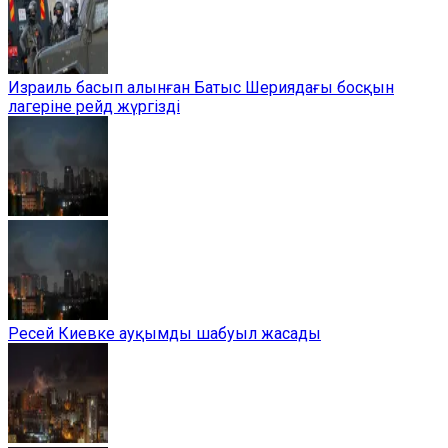
Израиль басып алынған Батыс Шериядағы босқын
лагеріне рейд жүргізді
Ресей Киевке ауқымды шабуыл жасады