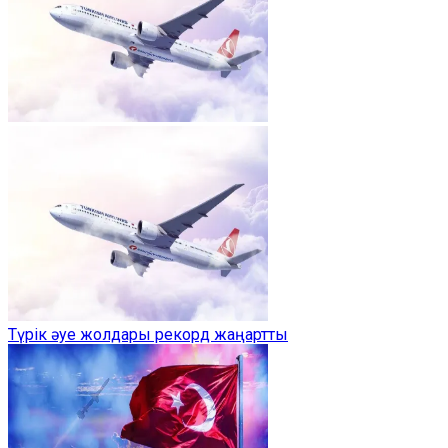
Түрік әуе жолдары рекорд жаңартты