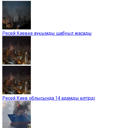
Ресей Киевке ауқымды шабуыл жасады
Ресей Киев облысында 14 адамды өлтірді