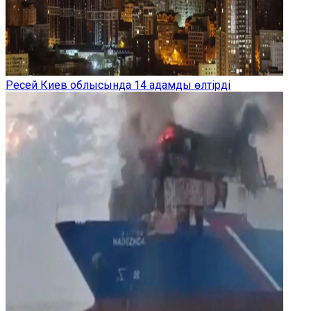
Ресей Киев облысында 14 адамды өлтірді