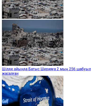
Шілде айында Батыс Шерияға 2 мың 256 шабуыл
жасалған