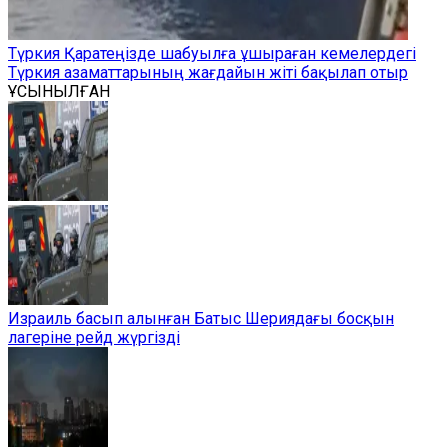
Түркия Қаратеңізде шабуылға ұшыраған кемелердегі
Түркия азаматтарының жағдайын жіті бақылап отыр
ҰСЫНЫЛҒАН
Израиль басып алынған Батыс Шериядағы босқын
лагеріне рейд жүргізді