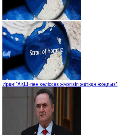
Иран: “АҚШ-пен келіссөз жүргізіп жатқан жоқпыз”