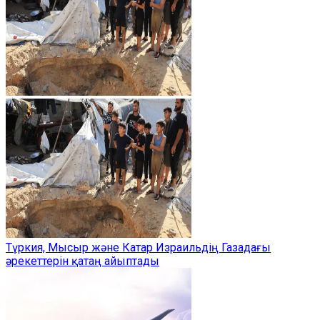
Түркия, Мысыр және Катар Израильдің Газадағы
әрекеттерін қатаң айыптады