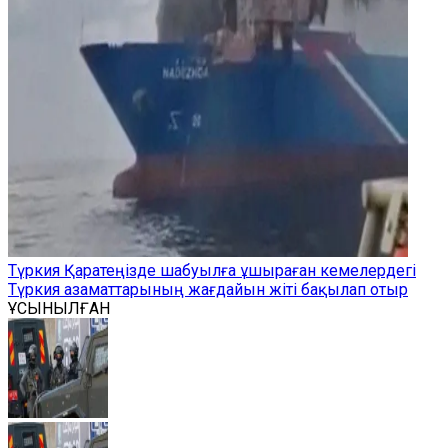
Түркия Қаратеңізде шабуылға ұшыраған кемелердегі
Түркия азаматтарының жағдайын жіті бақылап отыр
ҰСЫНЫЛҒАН