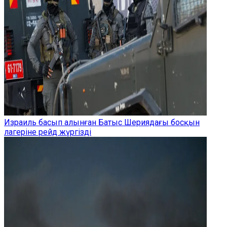
Израиль басып алынған Батыс Шериядағы босқын
лагеріне рейд жүргізді