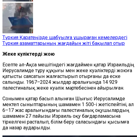
Түркия Қаратеңізде шабуылға ұшыраған кемелердегі
Түркия азаматтарының жағдайын жіті бақылап отыр
Жеке куәліктерді жою
Есепте әл-Ақса мешітіндегі жағдаймен қатар
Израильдің
Иерусалимде тұру құқығы мен жеке куәліктерді жоюға
қатысты саясатын жалғастырып отырғаны да еске
салынды. 1967–2024 жылдар аралығында 14 929
палестиналық жеке куәлік мәртебесінен айырылған.
Сонымен қатар
басып алынған Шығыс Иерусалимде
мектеп сыныптарының шамамен 1 500-і жетіспейтіні, ал
6–17 жас аралығындағы палестиналық оқушылардың
шамамен 27 пайызы Израиль оқу бағдарламасына
тіркелгені расталып, білім беру саласындағы қысымға
да назар аударылды.