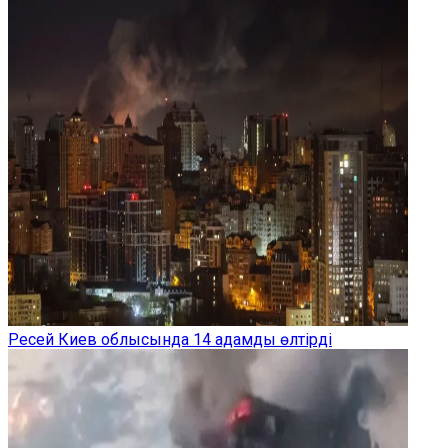
Ресей Киев облысында 14 адамды өлтірді