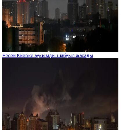
Ресей Киевке ауқымды шабуыл жасады