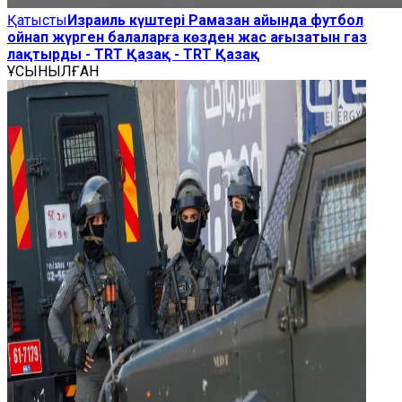
Қатысты
Израиль күштері Рамазан айында футбол
ойнап жүрген балаларға көзден жас ағызатын газ
лақтырды - TRT Қазақ - TRT Қазақ
ҰСЫНЫЛҒАН