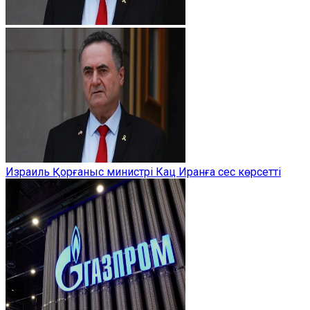
Израиль Қорғаныс министрі Кац Иранға сес көрсетті