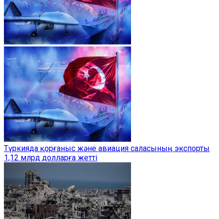
Түркияда қорғаныс және авиация саласының экспорты
1,12 млрд долларға жетті