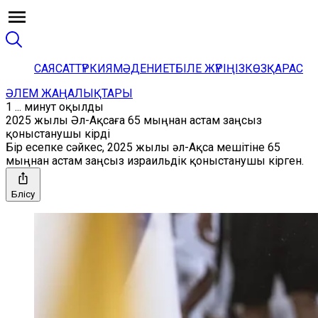
САЯСАТ
ТҮРКИЯ
МӘДЕНИЕТ
БІЛЕ ЖҮРІҢІЗ
КӨЗҚАРАС
ӘЛЕМ ЖАҢАЛЫҚТАРЫ
1 ... минут оқылды
2025 жылы Әл-Ақсаға 65 мыңнан астам заңсыз
қоныстанушы кірді
Бір есепке сәйкес, 2025 жылы әл-Ақса мешітіне 65
мыңнан астам заңсыз израильдік қоныстанушы кірген.
Бөлісу