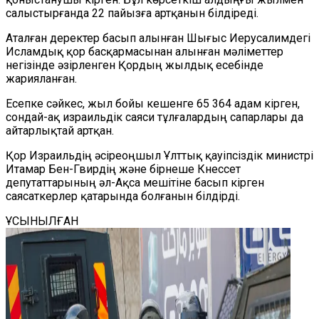
салыстырғанда 22 пайызға артқанын білдіреді.
Аталған деректер басып алынған Шығыс Иерусалимдегі
Исламдық
қор
басқармасынан алынған мәліметтер
негізінде әзірленген Қордың жылдық есебінде
жарияланған.
Есепке сәйкес, жыл бойы кешенге 65 364 адам кірген,
сондай-ақ израильдік саяси тұлғалардың сапарлары да
айтарлықтай артқан.
Қор Израильдің әсіреоңшыл Ұлттық қауіпсіздік министрі
Итамар Бен-Гвирдің және бірнеше Кнессет
депутаттарының әл-Ақса мешітіне басып кірген
саясаткерлер қатарында болғанын
білдірді
.
ҰСЫНЫЛҒАН