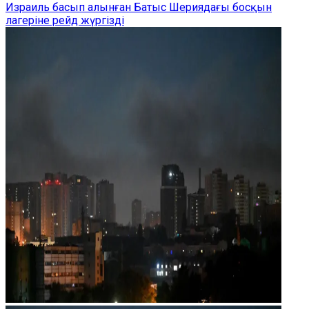
Израиль басып алынған Батыс Шериядағы босқын
лагеріне рейд жүргізді