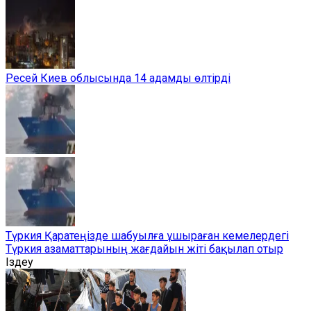
Ресей Киев облысында 14 адамды өлтірді
Түркия Қаратеңізде шабуылға ұшыраған кемелердегі
Түркия азаматтарының жағдайын жіті бақылап отыр
Іздеу