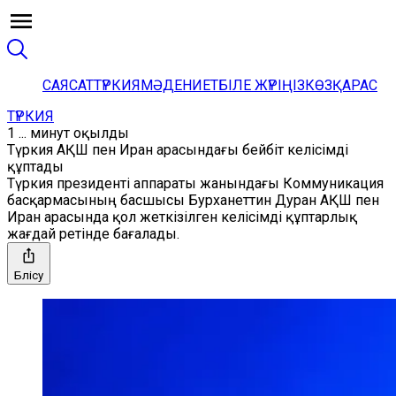
САЯСАТ
ТҮРКИЯ
МӘДЕНИЕТ
БІЛЕ ЖҮРІҢІЗ
КӨЗҚАРАС
ТҮРКИЯ
1 ... минут оқылды
Түркия АҚШ пен Иран арасындағы бейбіт келісімді
құптады
Түркия президенті аппараты жанындағы Коммуникация
басқармасының басшысы Бурханеттин Дуран АҚШ пен
Иран арасында қол жеткізілген келісімді құптарлық
жағдай ретінде бағалады.
Бөлісу