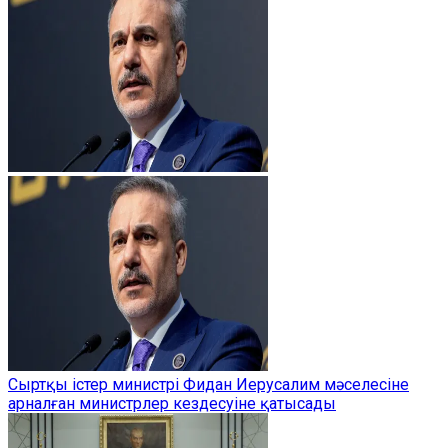
Сыртқы істер министрі Фидан Иерусалим мәселесіне
арналған министрлер кездесуіне қатысады