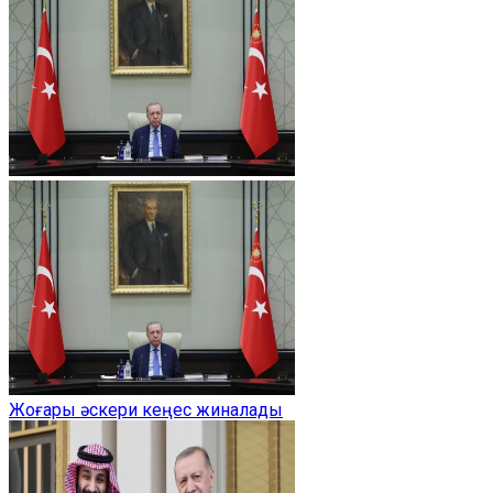
Жоғары әскери кеңес жиналады