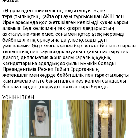
«Өңіріміздегі шиеленістің тоқтатылуы және
тұрақтылықтың қайта орнауы тұрғысынан АҚШ пен
Иран арасында қол жеткізілген келісімді қуана қарсы
аламыз. Бұл келісімнің тек қазіргі дағдарыстың
аяқталуына ғана емес, сонымен қатар ұзақ мерзімді
бейбітшіліктің орнауына да үлес қосады деп
үміттенеміз. Өңірімізге көптен бері қажет болып отырған
тыныштық пен қауіпсіздік ахуалын қалыптастыру тек
диалог, дипломатия және халықаралық құқық
қағидаттарына адалдық арқылы мүмкін болады.
Президентіміз Режеп Тайып Ердоғанның
жетекшілігімен өңірде бейбітшілік пен тұрақтылықты
қамтамасыз етуге бағытталған кез келген сындарлы
бастамаларды қолдауды жалғастыра береді».
ҰСЫНЫЛҒАН