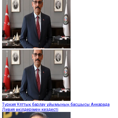
Түркия Ұлттық барлау ұйымының басшысы Анкарада
Ливия өкілдерімен кездесті