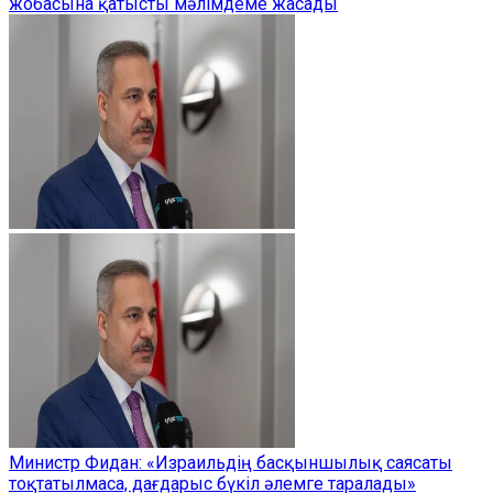
жобасына қатысты мәлімдеме жасады
Министр Фидан: «Израильдің басқыншылық саясаты
тоқтатылмаса, дағдарыс бүкіл әлемге таралады»