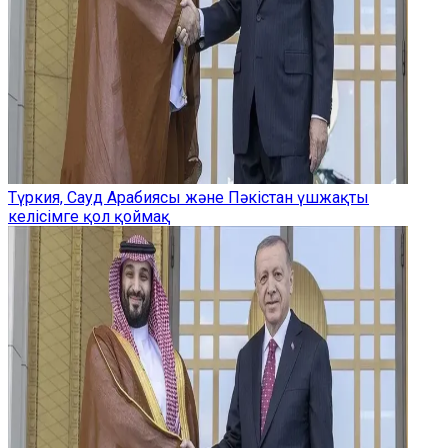
Түркия, Сауд Арабиясы және Пәкістан үшжақты
келісімге қол қоймақ