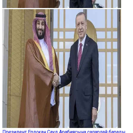
Президент Ердоған Сауд Арабиясына сапарлай барады