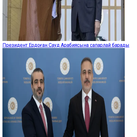
Президент Ердоған Сауд Арабиясына сапарлай барады