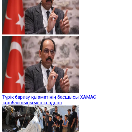
Түрік барлау қызметінің басшысы ХАМАС
көшбасшысымен кездесті