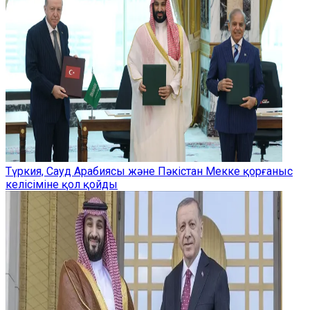
Түркия, Сауд Арабиясы және Пәкістан Мекке қорғаныс
келісіміне қол қойды