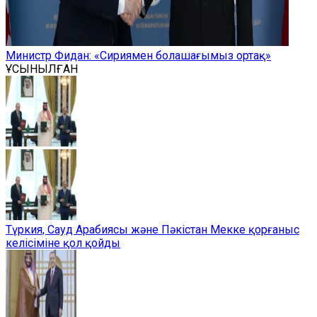
Министр Фидан: «Сириямен болашағымыз ортақ»
ҰСЫНЫЛҒАН
Түркия, Сауд Арабиясы және Пәкістан Мекке қорғаныс
келісіміне қол қойды