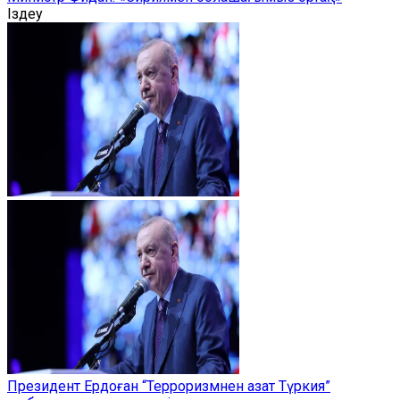
Іздеу
Президент Ердоған “Терроризмнен азат Түркия”