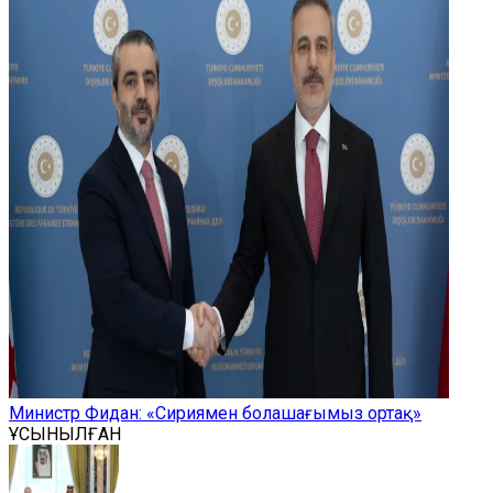
Министр Фидан: «Сириямен болашағымыз ортақ»
ҰСЫНЫЛҒАН