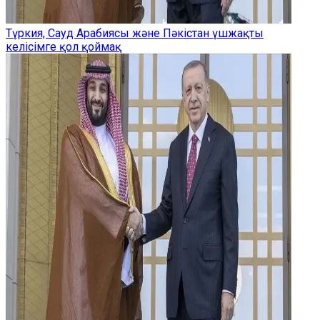
Түркия, Сауд Арабиясы және Пәкістан үшжақты
келісімге қол қоймақ