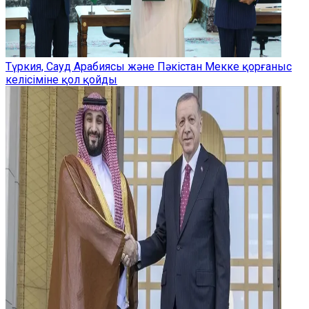
Түркия, Сауд Арабиясы және Пәкістан Мекке қорғаныс
келісіміне қол қойды