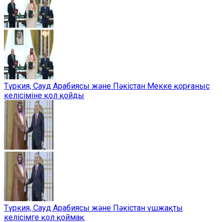
Түркия, Сауд Арабиясы және Пәкістан Мекке қорғаныс
келісіміне қол қойды
Түркия, Сауд Арабиясы және Пәкістан үшжақты
келісімге қол қоймақ