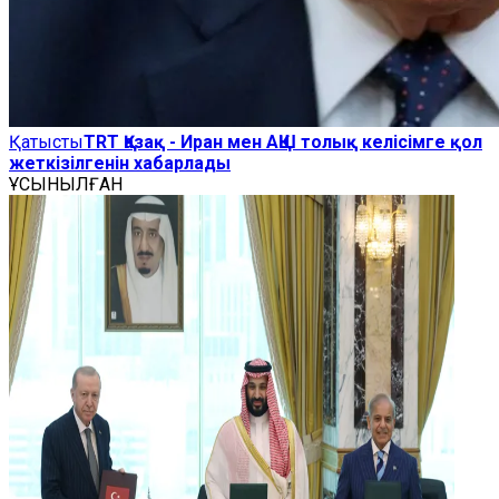
Қатысты
TRT Қазақ - Иран мен АҚШ толық келісімге қол
жеткізілгенін хабарлады
ҰСЫНЫЛҒАН