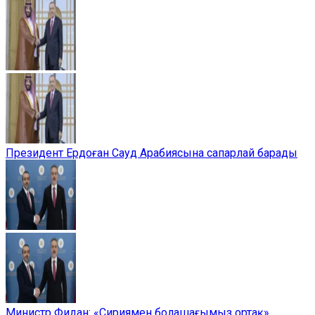
Президент Ердоған Сауд Арабиясына сапарлай барады
Министр Фидан: «Сириямен болашағымыз ортақ»