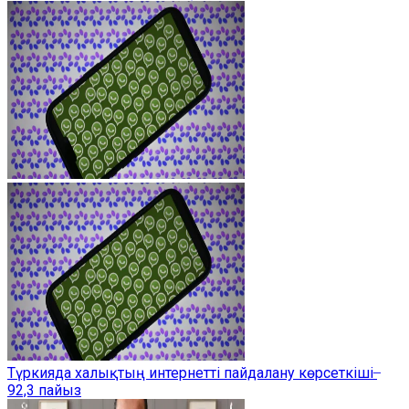
Түркияда халықтың интернетті пайдалану көрсеткіші ̶
92,3 пайыз