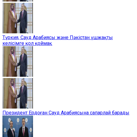
Түркия, Сауд Арабиясы және Пәкістан үшжақты
келісімге қол қоймақ
Президент Ердоған Сауд Арабиясына сапарлай барады