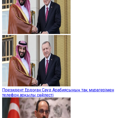
Президент Ердоған Сауд Арабиясының тақ мұрагерімен
телефон арқылы сөйлесті