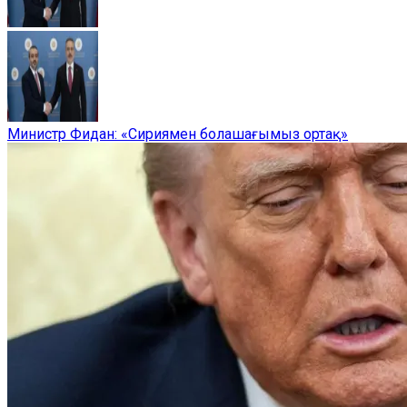
Министр Фидан: «Сириямен болашағымыз ортақ»