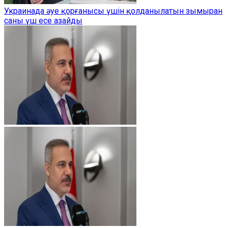
Украинада әуе қорғанысы үшін қолданылатын зымыран
саны үш есе азайды