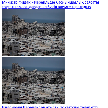
Министр Фидан: «Израильдің басқыншылық саясаты
тоқтатылмаса, дағдарыс бүкіл әлемге таралады»
Индонезия Израильден атысты тоқтатуды талап етті