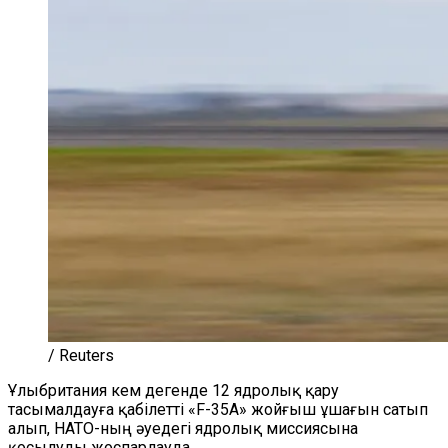
/ Reuters
Ұлыбритания кем дегенде 12 ядролық қару
тасымалдауға қабілетті «F-35A» жойғыш ұшағын сатып
алып, НАТО-ның әуедегі ядролық миссиясына
қосылуды жоспарлауда.