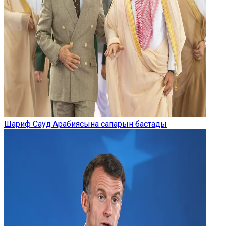
Шариф Сауд Арабиясына сапарын бастады