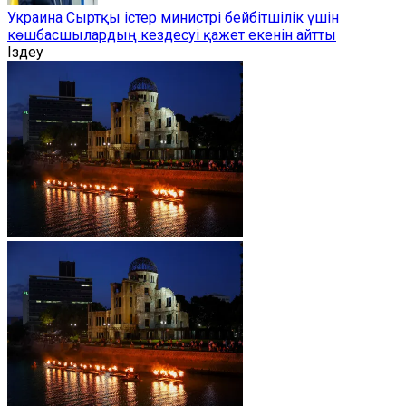
Украина Сыртқы істер министрі бейбітшілік үшін
көшбасшылардың кездесуі қажет екенін айтты
Іздеу