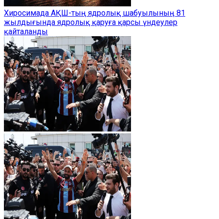
Хиросимада АҚШ-тың ядролық шабуылының 81
жылдығында ядролық қаруға қарсы үндеулер
қайталанды