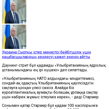
Украина Сыртқы істер министрі бейбітшілік үшін
көшбасшылардың кездесуі қажет екенін айтты
Даунинг-стрит бұл қадамды «Ұлыбританияның ядролық
ұстанымындағы ең ірі күшею» деп сипаттады.
«Ұлыбританияның НАТО алдындағы міндеттемесі,
сондай-ақ одақтың Ұлыбританияның қауіпсіздігін
сақтауға қосқан үлесі сөзсіз. Алайда біз
еуроатлантикалық аумақты болашақ ұрпаққа сақтау
үшін көбірек жұмыс істеуіміз керек», - деді Стармер.
Сонымен қатар Стармер бұл қадам 100 кәсіпорынға