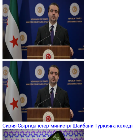
Сирия Сыртқы істер министрі Шайбани Түркияға келеді