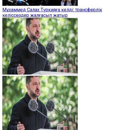
Мұхаммед Салах Түркияға келді: трансферлік
келіссөздер жалғасып жатыр