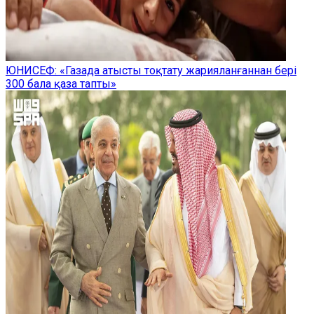
ЮНИСЕФ: «Газада атысты тоқтату жарияланғаннан бері
300 бала қаза тапты»