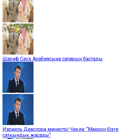
Шариф Сауд Арабиясына сапарын бастады
Израиль Диаспора министрі Чикли: “Макрон бізге
сатқындық жасады”