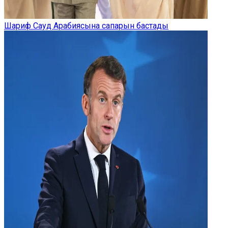
Шариф Сауд Арабиясына сапарын бастады