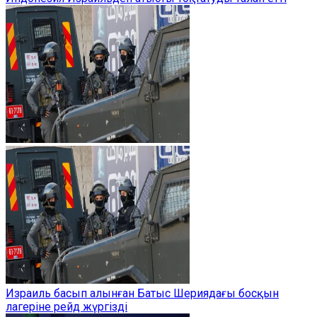
Израиль басып алынған Батыс Шериядағы босқын
лагеріне рейд жүргізді