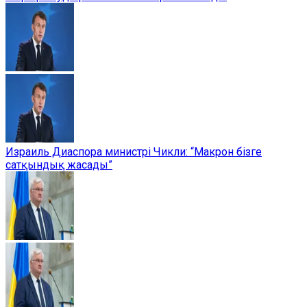
Израиль Диаспора министрі Чикли: “Макрон бізге
сатқындық жасады”