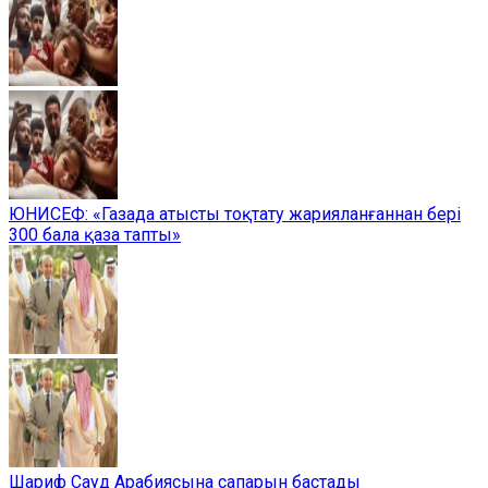
ЮНИСЕФ: «Газада атысты тоқтату жарияланғаннан бері
300 бала қаза тапты»
Шариф Сауд Арабиясына сапарын бастады