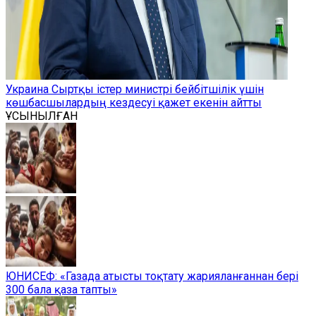
Украина Сыртқы істер министрі бейбітшілік үшін
көшбасшылардың кездесуі қажет екенін айтты
ҰСЫНЫЛҒАН
ЮНИСЕФ: «Газада атысты тоқтату жарияланғаннан бері
300 бала қаза тапты»