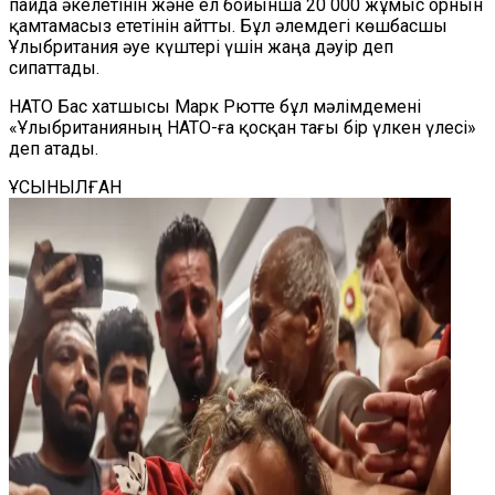
пайда әкелетінін және ел бойынша 20 000 жұмыс орнын
қамтамасыз ететінін айтты. Бұл әлемдегі көшбасшы
Ұлыбритания әуе күштері үшін жаңа дәуір деп
сипаттады.
НАТО Бас хатшысы Марк Рютте бұл мәлімдемені
«Ұлыбританияның НАТО-ға қосқан тағы бір үлкен үлесі»
деп атады.
ҰСЫНЫЛҒАН