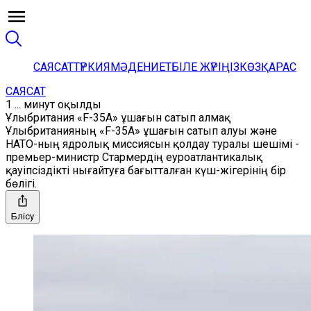
САЯСАТ
ТҮРКИЯ
МӘДЕНИЕТ
БІЛЕ ЖҮРІҢІЗ
КӨЗҚАРАС
САЯСАТ
1 ... минут оқылды
Ұлыбритания «F-35A» ұшағын сатып алмақ
Ұлыбританияның «F-35A» ұшағын сатып алуы және
НАТО-ның ядролық миссиясын қолдау туралы шешімі -
премьер-министр Стармердің еуроатлантикалық
қауіпсіздікті нығайтуға бағытталған күш-жігерінің бір
бөлігі.
Бөлісу