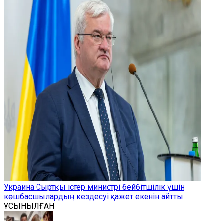
Украина Сыртқы істер министрі бейбітшілік үшін
көшбасшылардың кездесуі қажет екенін айтты
ҰСЫНЫЛҒАН