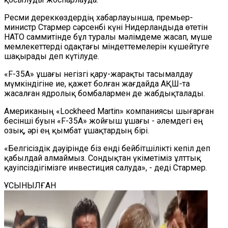
Ресми дереккөздердің хабарлауынша, премьер-
министр Стармер сәрсенбі күні Нидерландыда өтетін
НАТО саммитінде бұл туралы мәлімдеме жасап, мүше
мемлекеттерді одақтағы міндеттемелерін күшейтуге
шақырады деп күтілуде.
«F-35A» ұшағы негізгі қару-жарақты тасымалдау
мүмкіндігіне ие, қажет болған жағдайда АҚШ-та
жасалған ядролық бомбалармен де жабдықталады.
Американың «Lockheed Martin» компаниясы шығарған
бесінші буын «F-35A» жойғыш ұшағы - әлемдегі ең
озық, әрі ең қымбат ұшақтардың бірі.
«Белгісіздік дәуірінде біз енді бейбітшілікті кепіл деп
қабылдай алмаймыз. Сондықтан үкіметіміз ұлттық
қауіпсіздігімізге инвестиция салуда», - деді Стармер.
ҰСЫНЫЛҒАН