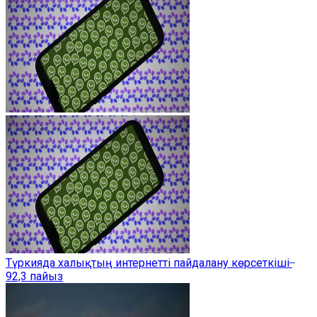
Түркияда халықтың интернетті пайдалану көрсеткіші ̶
92,3 пайыз