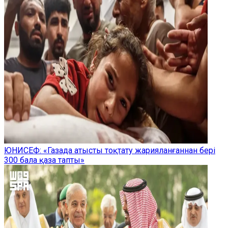
ЮНИСЕФ: «Газада атысты тоқтату жарияланғаннан бері
300 бала қаза тапты»