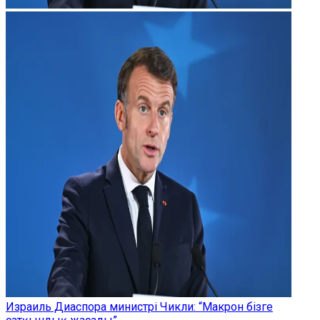
Израиль Диаспора министрі Чикли: “Макрон бізге