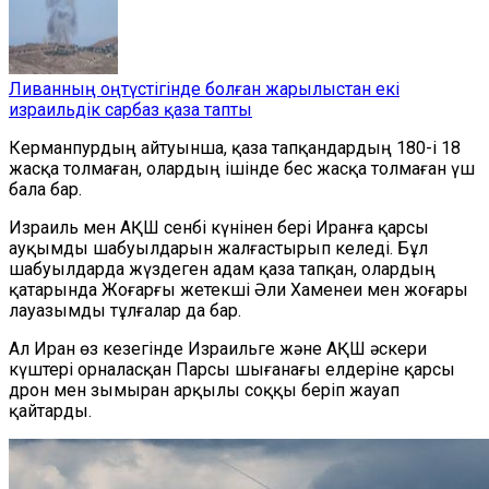
Ливанның оңтүстігінде болған жарылыстан екі
израильдік сарбаз қаза тапты
Керманпурдың айтуынша, қаза тапқандардың 180-і 18
жасқа толмаған, олардың ішінде бес жасқа толмаған үш
бала бар.
Израиль мен АҚШ сенбі күнінен бері Иранға қарсы
ауқымды шабуылдарын жалғастырып келеді. Бұл
шабуылдарда жүздеген адам қаза тапқан, олардың
қатарында Жоғарғы жетекші Әли Хаменеи мен жоғары
лауазымды тұлғалар да бар.
Ал Иран өз кезегінде Израильге және АҚШ әскери
күштері орналасқан Парсы шығанағы елдеріне қарсы
дрон мен зымыран арқылы соққы беріп жауап
қайтарды.