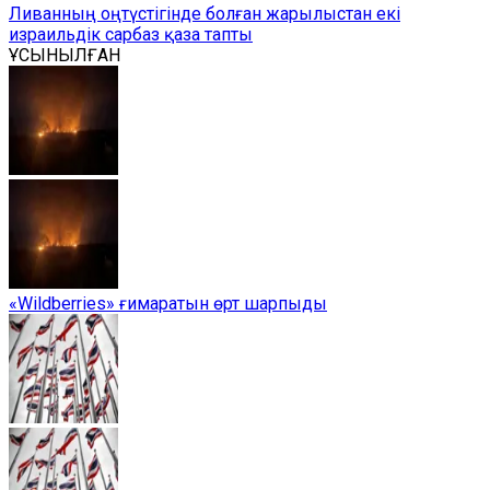
Ливанның оңтүстігінде болған жарылыстан екі
израильдік сарбаз қаза тапты
ҰСЫНЫЛҒАН
«Wildberries» ғимаратын өрт шарпыды