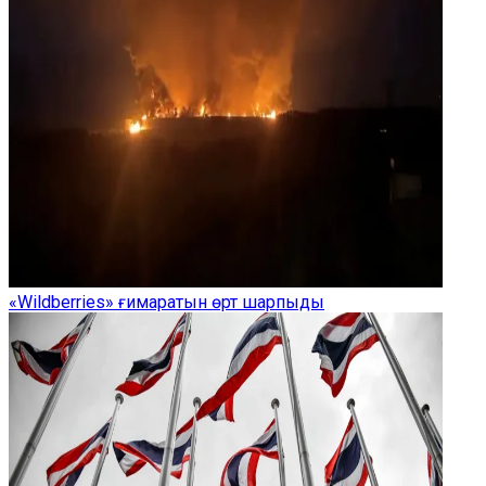
«Wildberries» ғимаратын өрт шарпыды