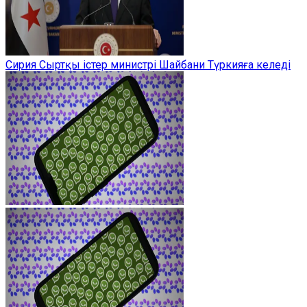
Сирия Сыртқы істер министрі Шайбани Түркияға келеді