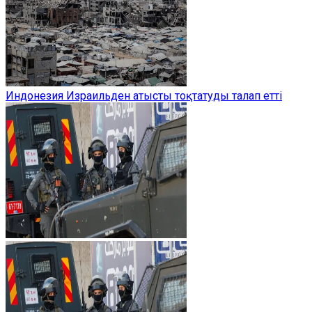
Индонезия Израильден атысты тоқтатуды талап етті