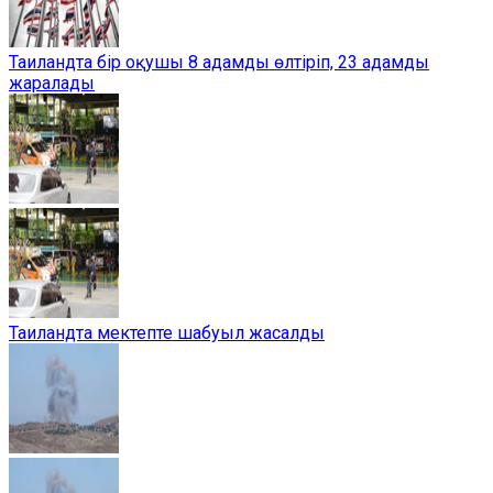
Таиландта бір оқушы 8 адамды өлтіріп, 23 адамды
жаралады
Таиландта мектепте шабуыл жасалды