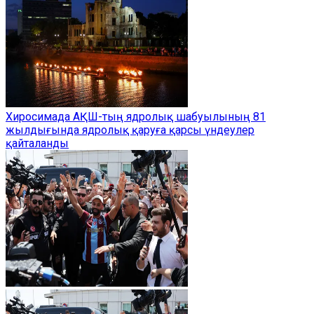
Хиросимада АҚШ-тың ядролық шабуылының 81
жылдығында ядролық қаруға қарсы үндеулер
қайталанды