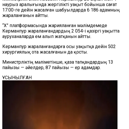
наурыз аралығында жергілікті уақыт бойынша сағат
17:00-ге дейін жасалған шабуылдарда 6 186 адамның
жараланғанын айтты.
“X” платформасында жарияланған мәлімдемеде
Керманпур жараланғандардың 2 054-і қазіргі уақытта
ауруханаларда ем алып жатқанын айтты.
Керманпур жараланғандарға осы уақытқа дейін 502
хирургиялық ота жасалғанын да қосты.
Министрліктің мәліметінше, қаза тапқандардың 13
пайызы — әйелдер, 87 пайызы — ер адамдар.
ҰСЫНЫЛҒАН