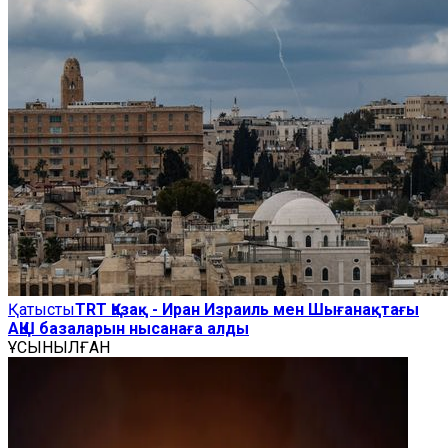
Қатысты
TRT Қазақ - Иран Израиль мен Шығанақтағы
АҚШ базаларын нысанаға алды
ҰСЫНЫЛҒАН