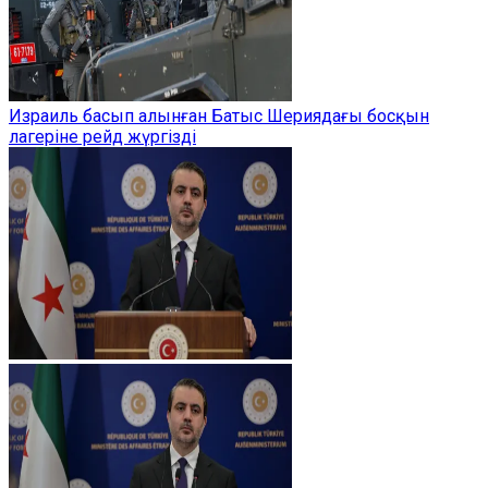
Израиль басып алынған Батыс Шериядағы босқын
лагеріне рейд жүргізді