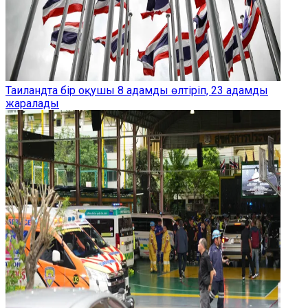
Таиландта бір оқушы 8 адамды өлтіріп, 23 адамды
жаралады