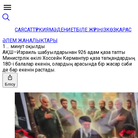
САЯСАТ
ТҮРКИЯ
МӘДЕНИЕТ
БІЛЕ ЖҮРІҢІЗ
КӨЗҚАРАС
ӘЛЕМ ЖАҢАЛЫҚТАРЫ
1 ... минут оқылды
АҚШ–Израиль шабуылдарынан 926 адам қаза тапты
Министрлік өкілі Хоссейн Керманпур қаза тапқандардың
180-і балалар екенін, олардың арасында бір жасар сәби
де бар екенін растады.
Бөлісу