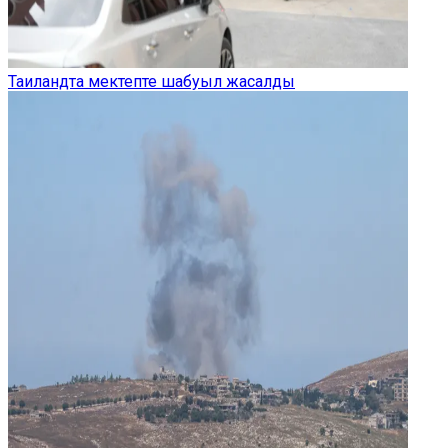
Таиландта мектепте шабуыл жасалды