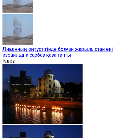
Ливанның оңтүстігінде болған жарылыстан екі
израильдік сарбаз қаза тапты
Іздеу