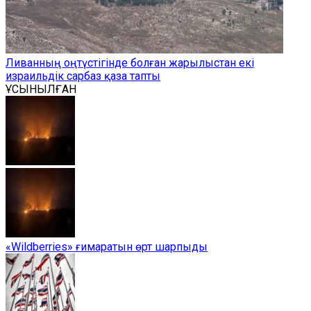
Ливанның оңтүстігінде болған жарылыстан екі
израильдік сарбаз қаза тапты
ҰСЫНЫЛҒАН
«Wildberries» ғимаратын өрт шарпыды