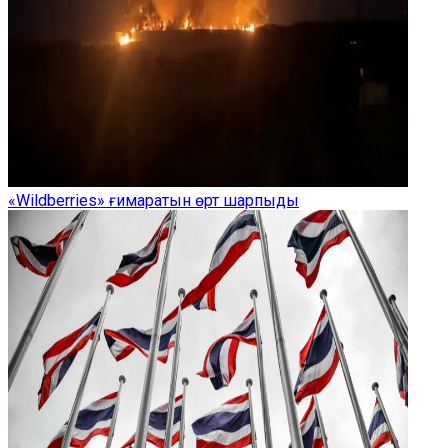
«Wildberries» ғимаратын өрт шарпыды