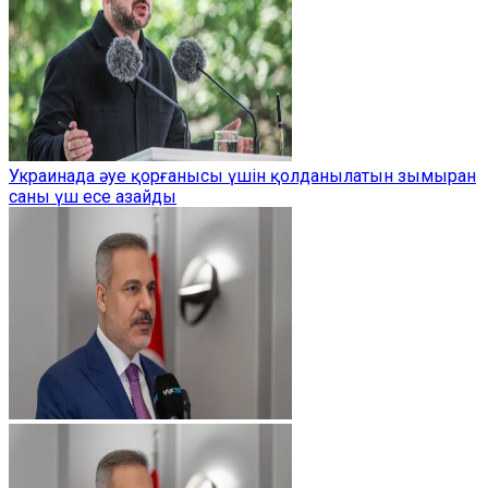
Украинада әуе қорғанысы үшін қолданылатын зымыран
саны үш есе азайды