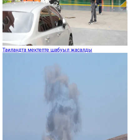
Таиландта мектепте шабуыл жасалды