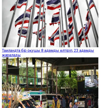
Таиландта бір оқушы 8 адамды өлтіріп, 23 адамды
жаралады