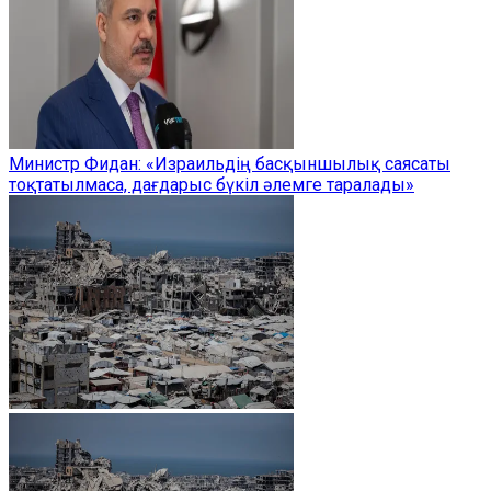
Министр Фидан: «Израильдің басқыншылық саясаты
тоқтатылмаса, дағдарыс бүкіл әлемге таралады»