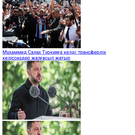
Мұхаммед Салах Түркияға келді: трансферлік
келіссөздер жалғасып жатыр