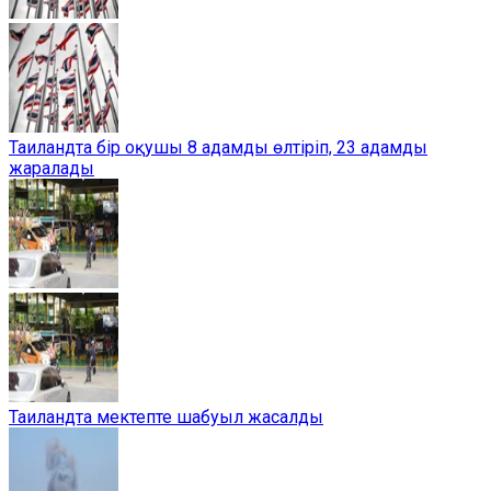
Таиландта бір оқушы 8 адамды өлтіріп, 23 адамды
жаралады
Таиландта мектепте шабуыл жасалды