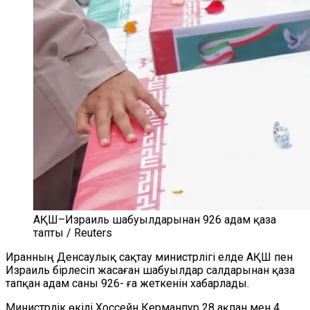
АҚШ–Израиль шабуылдарынан 926 адам қаза
тапты / Reuters
Иранның Денсаулық сақтау министрлігі елде АҚШ пен
Израиль бірлесіп жасаған шабуылдар салдарынан қаза
тапқан адам саны 926- ға жеткенін хабарлады.
Министрлік өкілі Хоссейн Керманпур 28 ақпан мен 4