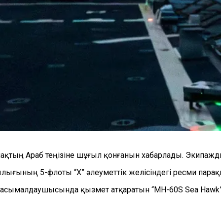
қтың Араб теңізіне шұғыл қонғанын хабарлады. Экипаждың
сшылығының 5-флоты
“
X
”
әлеуметтік желісіндегі ресми пара
і тасымалдаушысында қызмет атқаратын
“
MH-60S Sea Hawk