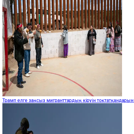
Трамп елге заңсыз мигранттардың кіруін тоқтатқандарын 