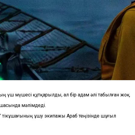
 үш мүшесі құтқарылды, ал бір адам әлі табылған жоқ.
қшасында мәлімдеді.
”
тікұшағының ұшу экипажы Араб теңізінде шұғыл