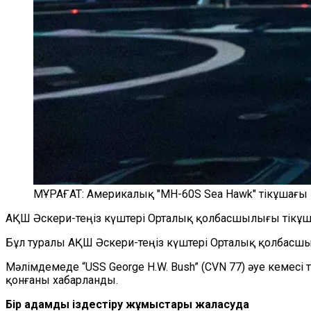
МҰРАҒАТ: Америкалық "MH-60S Sea Hawk" тікұшағы
АҚШ Әскери-теңіз күштері Орталық қолбасшылығы тікұша
Бұл туралы АҚШ Әскери-теңіз күштері Орталық қолба
Мәлімдемеде
“
USS George H.W. Bush
”
(CVN 77) әуе кемес
қонғаны
хабарла
н
ды.
Бір адамды іздестіру жұмыстары жалғасуда