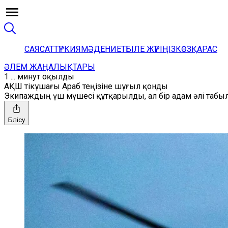
САЯСАТ
ТҮРКИЯ
МӘДЕНИЕТ
БІЛЕ ЖҮРІҢІЗ
КӨЗҚАРАС
ӘЛЕМ ЖАҢАЛЫҚТАРЫ
1 ... минут оқылды
АҚШ тікұшағы Араб теңізіне шұғыл қонды
Экипаждың үш мүшесі құтқарылды, ал бір адам әлі табыл
Бөлісу