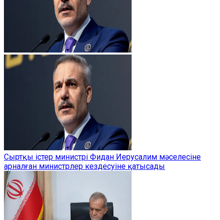
Сыртқы істер министрі Фидан Иерусалим мәселесіне
арналған министрлер кездесуіне қатысады