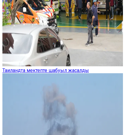
Таиландта мектепте шабуыл жасалды