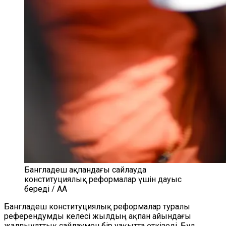
Бангладеш ақпандағы сайлауда
конституциялық реформалар үшін дауыс
береді / AA
Бангладеш конституциялық реформалар туралы
референдумды келесі жылдың ақпан айындағы
жалпыұлттық сайлаумен бір уақытта өткізеді. Бұл