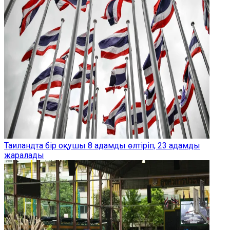
Таиландта бір оқушы 8 адамды өлтіріп, 23 адамды
жаралады