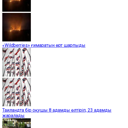
«Wildberries» ғимаратын өрт шарпыды
Таиландта бір оқушы 8 адамды өлтіріп, 23 адамды
жаралады