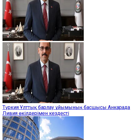
Түркия Ұлттық барлау ұйымының басшысы Анкарада
Ливия өкілдерімен кездесті