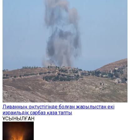
Ливанның оңтүстігінде болған жарылыстан екі
израильдік сарбаз қаза тапты
ҰСЫНЫЛҒАН