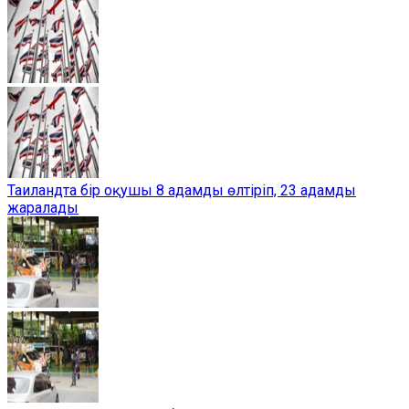
Таиландта бір оқушы 8 адамды өлтіріп, 23 адамды
жаралады