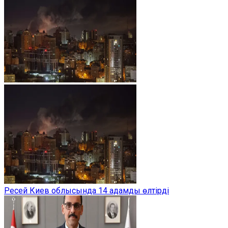
Ресей Киев облысында 14 адамды өлтірді