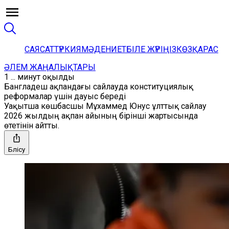
САЯСАТ
ТҮРКИЯ
МӘДЕНИЕТ
БІЛЕ ЖҮРІҢІЗ
КӨЗҚАРАС
ӘЛЕМ ЖАҢАЛЫҚТАРЫ
1 ... минут оқылды
Бангладеш ақпандағы сайлауда конституциялық
реформалар үшін дауыс береді
Уақытша көшбасшы Мұхаммед Юнус ұлттық сайлау
2026 жылдың ақпан айының бірінші жартысында
өтетінін айтты.
Бөлісу