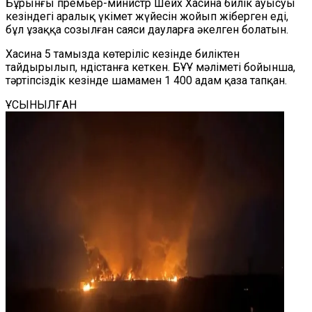
Бұрынғы премьер-министр Шейх Хасина билік ауысуы
кезіндегі аралық үкімет жүйесін жойып жіберген еді,
бұл ұзаққа созылған саяси дауларға әкелген болатын.
Хасина 5 тамызда көтеріліс кезінде биліктен
тайдырылып, Үндістанға кеткен. БҰҰ мәліметі бойынша,
тәртіпсіздік кезінде шамамен 1 400 адам қаза тапқан.
ҰСЫНЫЛҒАН