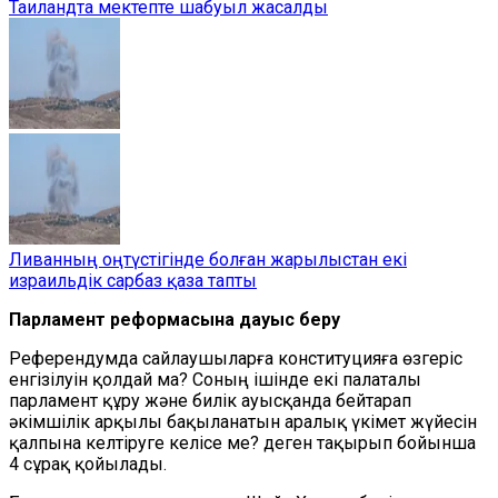
Таиландта мектепте шабуыл жасалды
Ливанның оңтүстігінде болған жарылыстан екі
израильдік сарбаз қаза тапты
Парламент реформасына дауыс беру
Референдумда сайлаушыларға конституцияға өзгеріс
енгізілуін қолдай ма? Соның ішінде екі палаталы
парламент құру және билік ауысқанда бейтарап
әкімшілік арқылы бақыланатын аралық үкімет жүйесін
қалпына келтіруге келісе ме? деген тақырып бойынша
4 сұрақ қойылады.