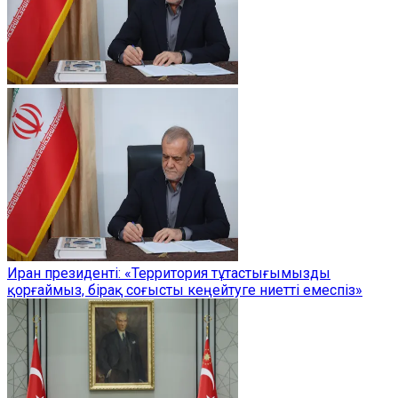
Иран президенті: «Территория тұтастығымызды
қорғаймыз, бірақ соғысты кеңейтуге ниетті емеспіз»