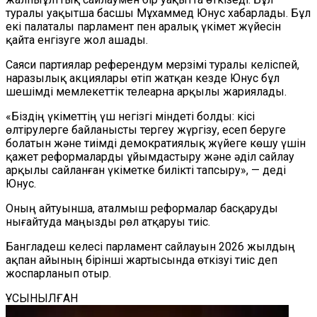
туралы уақытша басшы Мұхаммед Юнус хабарлады. Бұл
екі палаталы парламент пен аралық үкімет жүйесін
қайта енгізуге жол ашады.
Саяси партиялар референдум мерзімі туралы келіспей,
наразылық акциялары өтіп жатқан кезде Юнус бұл
шешімді мемлекеттік телеарна арқылы жариялады.
«Біздің үкіметтің үш негізгі міндеті болды: кісі
өлтірулерге байланысты тергеу жүргізу, есеп беруге
болатын және тиімді демократиялық жүйеге көшу үшін
қажет реформаларды ұйымдастыру және әділ сайлау
арқылы сайланған үкіметке билікті тапсыру», — деді
Юнус.
Оның айтуынша, аталмыш реформалар басқаруды
нығайтуда маңызды рөл атқаруы тиіс.
Бангладеш келесі парламент сайлауын 2026 жылдың
ақпан айының бірінші жартысында өткізуі тиіс деп
жоспарланып отыр.
ҰСЫНЫЛҒАН