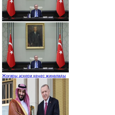
Жоғары әскери кеңес жиналады