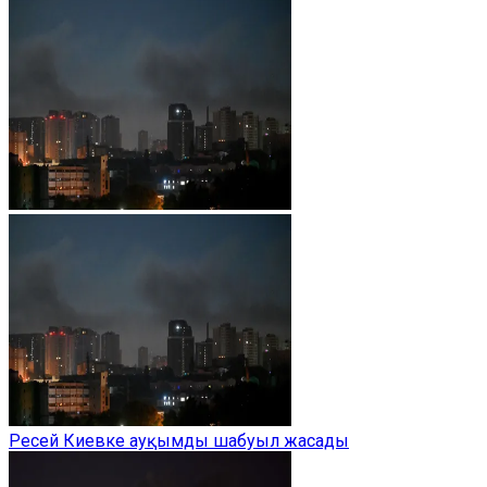
Ресей Киевке ауқымды шабуыл жасады