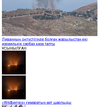
Ливанның оңтүстігінде болған жарылыстан екі
израильдік сарбаз қаза тапты
ҰСЫНЫЛҒАН
«Wildberries» ғимаратын өрт шарпыды