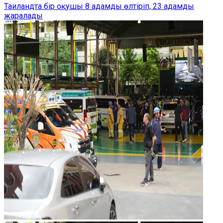
Таиландта бір оқушы 8 адамды өлтіріп, 23 адамды
жаралады