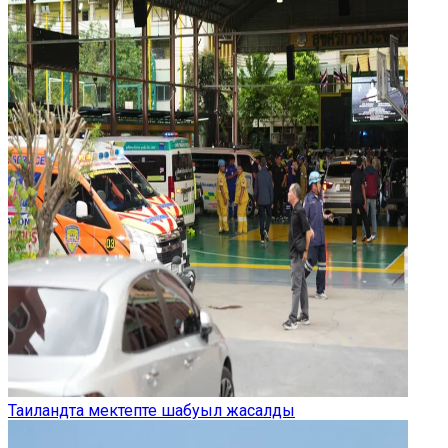
Таиландта мектепте шабуыл жасалды