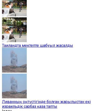
Таиландта мектепте шабуыл жасалды
Ливанның оңтүстігінде болған жарылыстан екі
израильдік сарбаз қаза тапты