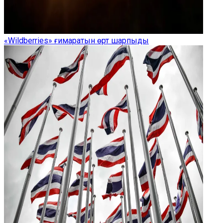
«Wildberries» ғимаратын өрт шарпыды