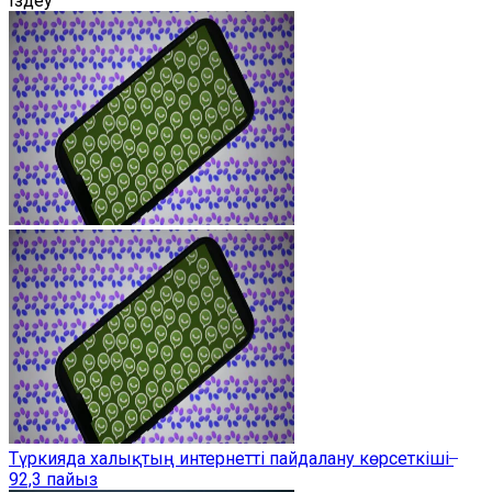
Іздеу
Түркияда халықтың интернетті пайдалану көрсеткіші ̶
92,3 пайыз