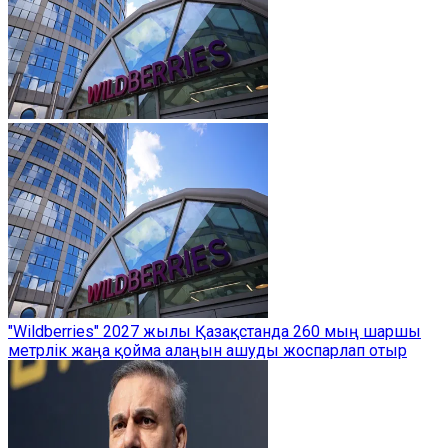
"Wildberries" 2027 жылы Қазақстанда 260 мың шаршы
метрлік жаңа қойма алаңын ашуды жоспарлап отыр