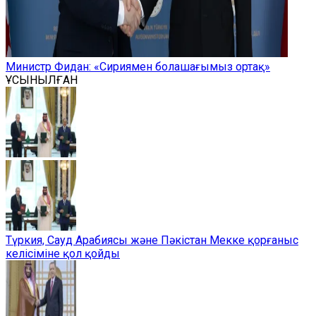
Министр Фидан: «Сириямен болашағымыз ортақ»
ҰСЫНЫЛҒАН
Түркия, Сауд Арабиясы және Пәкістан Мекке қорғаныс
келісіміне қол қойды