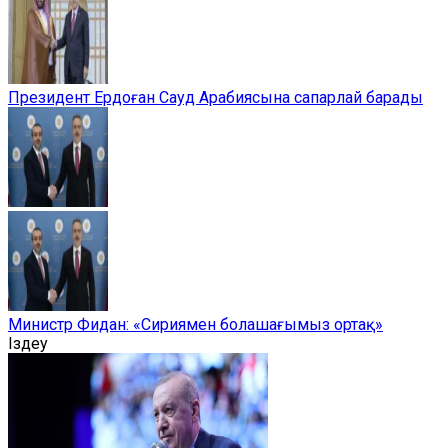
Президент Ердоған Сауд Арабиясына сапарлай барады
Министр Фидан: «Сириямен болашағымыз ортақ»
Іздеу