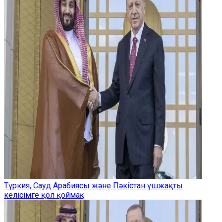
Түркия, Сауд Арабиясы және Пәкістан үшжақты
келісімге қол қоймақ