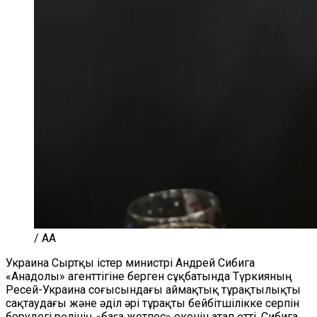
/ AA
Украина Сыртқы істер министрі Андрей Сибига
«Анадолы» агенттігіне берген сұқбатында Түркияның
Ресей-Украина соғысындағы аймақтық тұрақтылықты
сақтаудағы және әділ әрі тұрақты бейбітшілікке серпін
берудегі рөлінің «баға жетпес» екенін атап өтті. Сибига