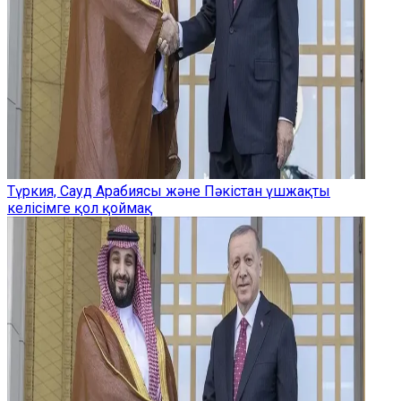
Түркия, Сауд Арабиясы және Пәкістан үшжақты
келісімге қол қоймақ