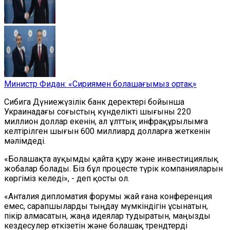
Министр Фидан: «Сириямен болашағымыз ортақ»
Сибига Дүниежүзілік банк деректері бойынша
Украинадағы соғыстың күнделікті шығыны 220
миллион доллар екенін, ал ұлттық инфрақұрылымға
келтірілген шығын 600 миллиард долларға жеткенін
мәлімдеді.
«Болашақта ауқымды қайта құру және инвестициялық
жобалар болады. Біз бұл процесте түрік компанияларын
көргіміз келеді», - деп қосты ол.
«Анталия дипломатия форумы жай ғана конференция
емес, сарапшыларды тыңдау мүмкіндігін ұсынатын,
пікір алмасатын, жаңа идеялар тудыратын, маңызды
кездесулер өткізетін және болашақ трендтерді