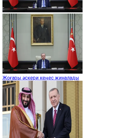
Жоғары әскери кеңес жиналады