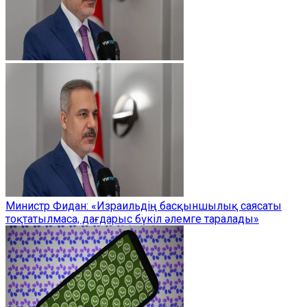
Министр Фидан: «Израильдің басқыншылық саясаты
тоқтатылмаса, дағдарыс бүкіл әлемге таралады»