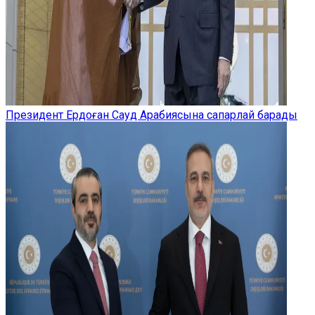
Президент Ердоған Сауд Арабиясына сапарлай барады