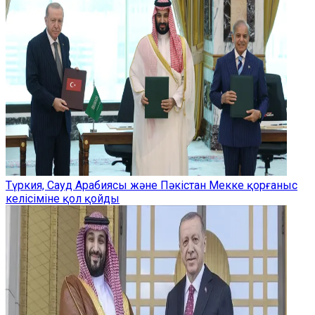
Түркия, Сауд Арабиясы және Пәкістан Мекке қорғаныс
келісіміне қол қойды