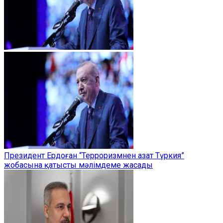
Президент Ердоған “Терроризмнен азат Түркия”
жобасына қатысты мәлімдеме жасады