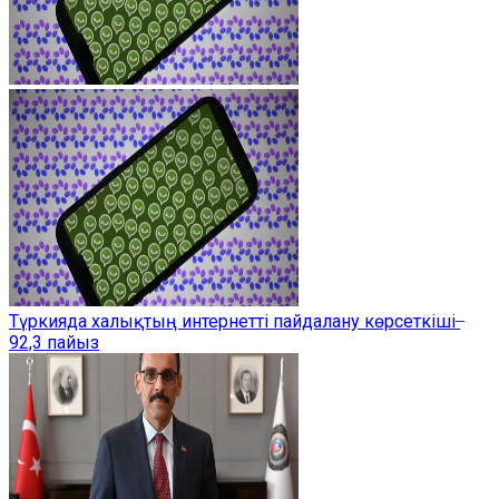
Түркияда халықтың интернетті пайдалану көрсеткіші ̶
92,3 пайыз