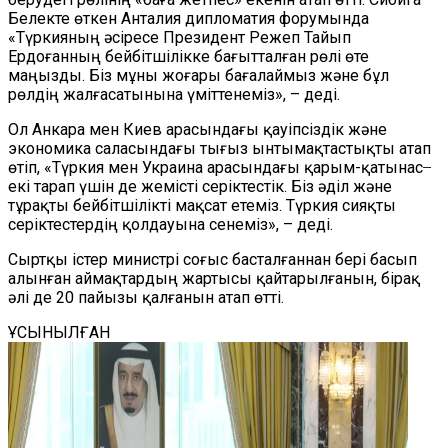
Белекте өткен Анталия дипломатия форумында
«Түркияның әсіресе Президент Режеп Тайып
Ердоғанның бейбітшілікке бағытталған рөлі өте
маңызды. Біз мұны жоғары бағалаймыз және бұл
рөлдің жалғасатынына үміттенеміз», – деді.
Ол Анкара мен Киев арасындағы қауіпсіздік және
экономика саласындағы тығыз ынтымақтастықты атап
өтіп, «Түркия мен Украина арасындағы қарым-қатынас ̶
екі тарап үшін де жемісті серіктестік. Біз әділ және
тұрақты бейбітшілікті мақсат етеміз. Түркия сияқты
серіктестердің қолдауына сенеміз», – деді.
Сыртқы істер министрі соғыс басталғаннан бері басып
алынған аймақтардың жартысы қайтарылғанын, бірақ
әлі де 20 пайызы қалғанын атап өтті.
ҰСЫНЫЛҒАН