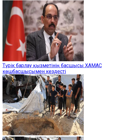
Түрік барлау қызметінің басшысы ХАМАС
көшбасшысымен кездесті