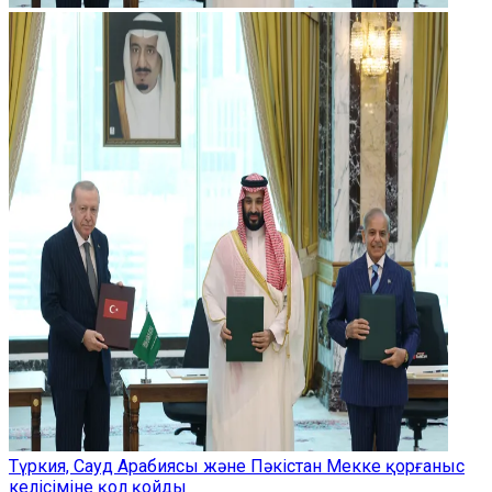
Түркия, Сауд Арабиясы және Пәкістан Мекке қорғаныс
келісіміне қол қойды