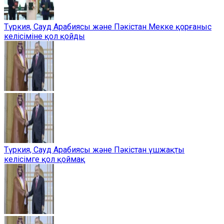
Түркия, Сауд Арабиясы және Пәкістан Мекке қорғаныс
келісіміне қол қойды
Түркия, Сауд Арабиясы және Пәкістан үшжақты
келісімге қол қоймақ