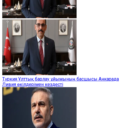
Түркия Ұлттық барлау ұйымының басшысы Анкарада
Ливия өкілдерімен кездесті