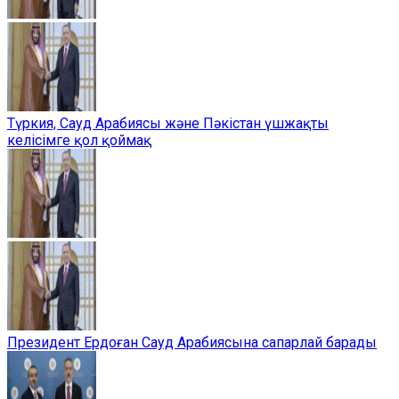
Түркия, Сауд Арабиясы және Пәкістан үшжақты
келісімге қол қоймақ
Президент Ердоған Сауд Арабиясына сапарлай барады