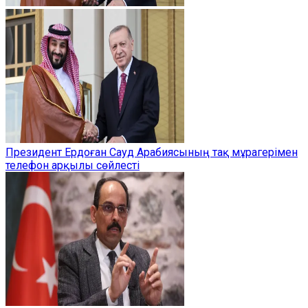
Президент Ердоған Сауд Арабиясының тақ мұрагерімен
телефон арқылы сөйлесті