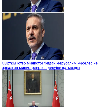
Сыртқы істер министрі Фидан Иерусалим мәселесіне
арналған министрлер кездесуіне қатысады