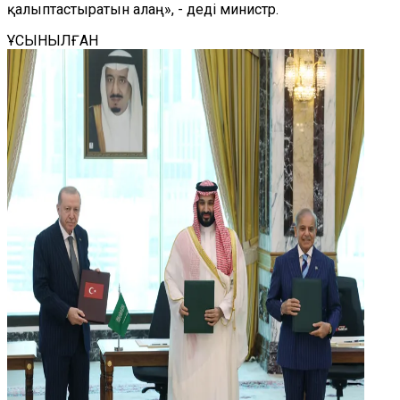
қалыптастыратын алаң», - деді министр.
ҰСЫНЫЛҒАН