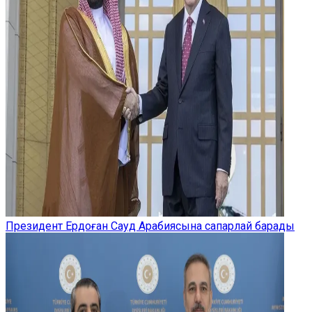
Президент Ердоған Сауд Арабиясына сапарлай барады