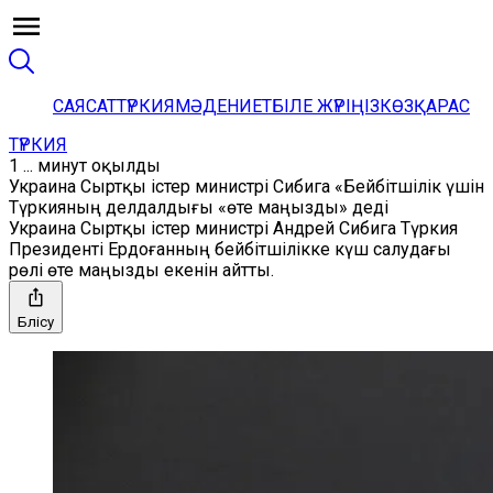
САЯСАТ
ТҮРКИЯ
МӘДЕНИЕТ
БІЛЕ ЖҮРІҢІЗ
КӨЗҚАРАС
ТҮРКИЯ
1 ... минут оқылды
Украина Сыртқы істер министрі Сибига «Бейбітшілік үшін
Түркияның делдалдығы «өте маңызды» деді
Украина Сыртқы істер министрі Андрей Сибига Түркия
Президенті Ердоғанның бейбітшілікке күш салудағы
рөлі өте маңызды екенін айтты.
Бөлісу