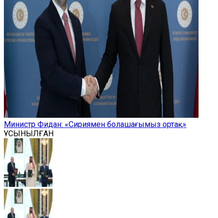
Министр Фидан: «Сириямен болашағымыз ортақ»
ҰСЫНЫЛҒАН