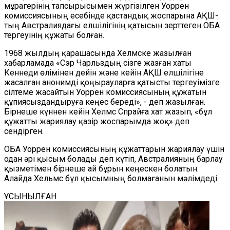
мұрагерінің тапсырысымен жүргізілген Уоррен
комиссиясының есебінде қастандық жоспарына АҚШ-
тың Австралиядағы елшілігінің қатысын зерттеген ОБА
тергеуінің құжаты болған.
1968 жылдың қарашасында Хелмске жазылған
хабарламада «Сэр Чарльздың сізге жазған хаты
Кеннеди өлімінен дейін және кейін АҚШ елшілігіне
жасалған анонимді қоңырауларға қатысты тергеуімізге
сілтеме жасайтын Уоррен комиссиясының құжатын
құпиясыздандыруға кеңес береді», - деп жазылған.
Бірнеше күннен кейін Хелмс Спрайға хат жазып, «бұл
құжатты жариялау қазір жоспарымда жоқ» деп
сендірген.
ОБА Уоррен комиссиясының құжаттарын жариялау үшін
одан әрі қысым болады деп күтіп, Австралияның барлау
қызметімен бірнеше ай бұрын кеңескен болатын.
Алайда Хельмс бұл қысымның болмағанын мәлімдеді.
ҰСЫНЫЛҒАН