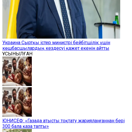
Украина Сыртқы істер министрі бейбітшілік үшін
көшбасшылардың кездесуі қажет екенін айтты
ҰСЫНЫЛҒАН
ЮНИСЕФ: «Газада атысты тоқтату жарияланғаннан бері
300 бала қаза тапты»