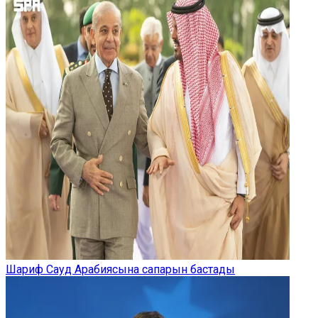
Шариф Сауд Арабиясына сапарын бастады