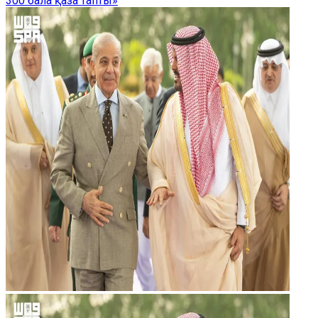
300 бала қаза тапты»