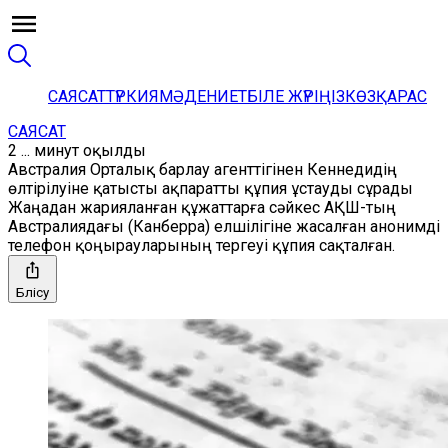
САЯСАТ
ТҮРКИЯ
МӘДЕНИЕТ
БІЛЕ ЖҮРІҢІЗ
КӨЗҚАРАС
САЯСАТ
2 ... минут оқылды
Австралия Орталық барлау агенттігінен Кеннедидің
өлтірілуіне қатысты ақпаратты құпия ұстауды сұрады
Жаңадан жарияланған құжаттарға сәйкес АҚШ-тың
Австралиядағы (Канберра) елшілігіне жасалған анонимді
телефон қоңырауларының тергеуі құпия сақталған.
Бөлісу