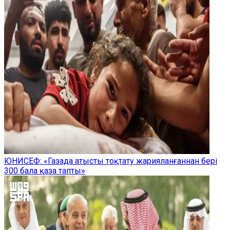
ЮНИСЕФ: «Газада атысты тоқтату жарияланғаннан бері
300 бала қаза тапты»