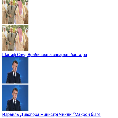
Шариф Сауд Арабиясына сапарын бастады
Израиль Диаспора министрі Чикли: “Макрон бізге