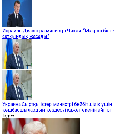
Израиль Диаспора министрі Чикли: “Макрон бізге
сатқындық жасады”
Украина Сыртқы істер министрі бейбітшілік үшін
көшбасшылардың кездесуі қажет екенін айтты
Іздеу