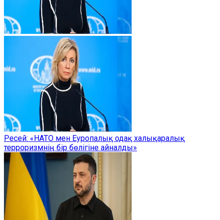
Ресей: «НАТО мен Еуропалық одақ халықаралық
терроризмнің бір бөлігіне айналды»