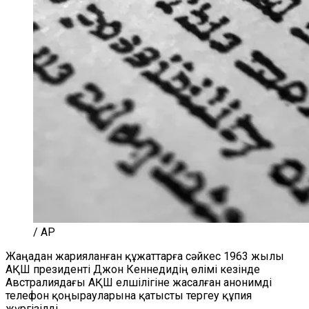
/ AP
Жаңадан жарияланған құжаттарға сәйкес 1963 жылы
АҚШ президенті Джон Кеннедидің өлімі кезінде
Австралиядағы АҚШ елшілігіне жасалған анонимді
телефон қоңырауларына қатысты тергеу құпия
жүргізілді.