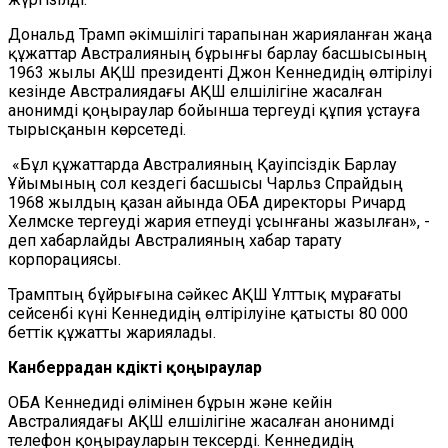
Дональд Трамп әкімшілігі тарапынан жарияланған жаңа
құжаттар Австралияның бұрынғы барлау басшысының
1963 жылы АҚШ президенті Джон Кеннедидің өлтірілуі
кезінде Австралиядағы АҚШ елшілігіне жасалған
анонимді қоңыраулар бойынша тергеуді құпия ұстауға
тырысқанын көрсетеді.
«Бұл құжаттарда Австралияның Қауіпсіздік Барлау
Ұйымының сол кездегі басшысы Чарльз Спрайдың
1968 жылдың қазан айында ОБА директоры Ричард
Хелмске тергеуді жария етпеуді ұсынғаны жазылған», -
деп хабарлайды Австралияның хабар тарату
корпорациясы.
Трамптың бұйрығына сәйкес АҚШ Ұлттық мұрағаты
сейсенбі күні Кеннедидің өлтірілуіне қатысты 80 000
беттік құжатты жариялады.
Канберрадан күдікті қоңыраулар
ОБА Кеннедиді өлімінен бұрын және кейін
Австралиядағы АҚШ елшілігіне жасалған анонимді
телефон қоңырауларын тексерді. Кеннедидің