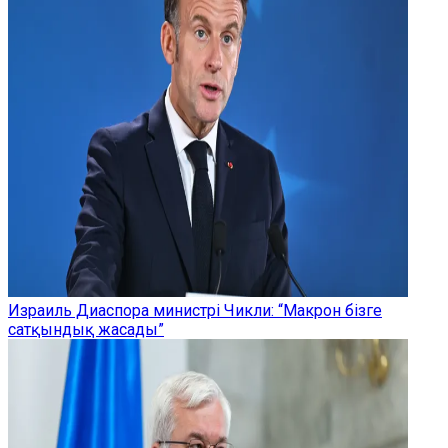
Израиль Диаспора министрі Чикли: “Макрон бізге
сатқындық жасады”