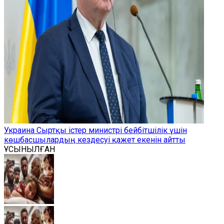
Украина Сыртқы істер министрі бейбітшілік үшін
көшбасшылардың кездесуі қажет екенін айтты
ҰСЫНЫЛҒАН