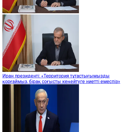
Иран президенті: «Территория тұтастығымызды
қорғаймыз, бірақ соғысты кеңейтуге ниетті емеспіз»