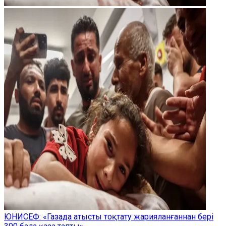
ЮНИСЕФ: «Газада атысты тоқтату жарияланғаннан бері