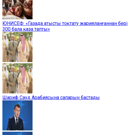
ЮНИСЕФ: «Газада атысты тоқтату жарияланғаннан бері
300 бала қаза тапты»
Шариф Сауд Арабиясына сапарын бастады