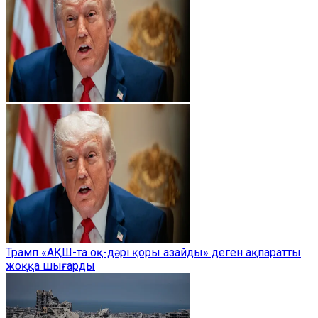
Трамп «АҚШ-та оқ-дәрі қоры азайды» деген ақпаратты
жоққа шығарды