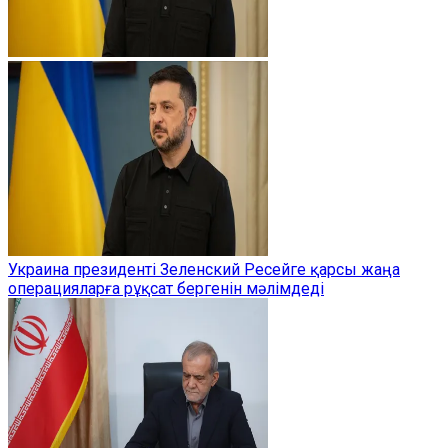
Украина президенті Зеленский Ресейге қарсы жаңа
операцияларға рұқсат бергенін мәлімдеді