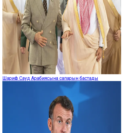
Шариф Сауд Арабиясына сапарын бастады