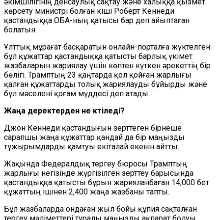
әкімшілігінің денсаулық сақтау және халыққа қызмет
көрсету министрі болған кіші Роберт Кеннеди
қастандыққа ОБА-ның қатысы бар деп айыптаған
болатын.
Ұлттық мұрағат басқаратын онлайн-порталға жүктелген
бұл құжаттар қастандыққа қатысты барлық үкімет
жазбаларын жариялау үшін көптен күткен әрекеттің бір
бөлігі. Трамптың 23 қаңтарда қол қойған жарлығы
қалған құжаттарды толық жариялауды бұйырды және
бұл мәселені қоғам мүддесі деп атады.
Жаңа деректерден не күтіледі?
Джон Кеннеди қастандығын зерттеген бірнеше
сарапшы жаңа құжаттар қандай да бір маңызды
тұжырымдарды қамтуы екіталай екенін айтты.
Жақында Федералдық тергеу бюросы Трамптың
жарлығы негізінде жүргізілген зерттеу барысында
қастандыққа қатысты бұрын жарияланбаған 14,000 бет
құжаттың ішінен 2,400 жаңа жазбаны тапты.
Бұл жазбаларда ондаған жыл бойы құпия сақталған
тергеу мәліметтері туралы маңызды ақпарат болуы