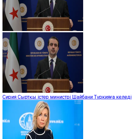
Сирия Сыртқы істер министрі Шайбани Түркияға келеді