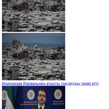
Индонезия Израильден атысты тоқтатуды талап етті