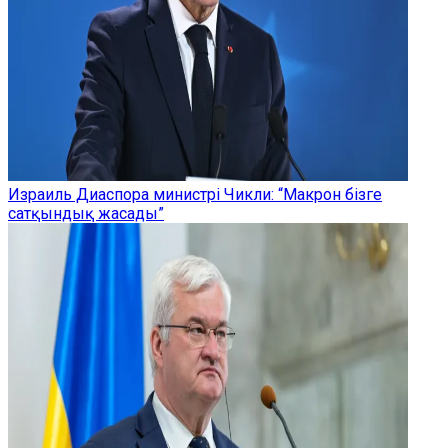
Израиль Диаспора министрі Чикли: “Макрон бізге
сатқындық жасады”