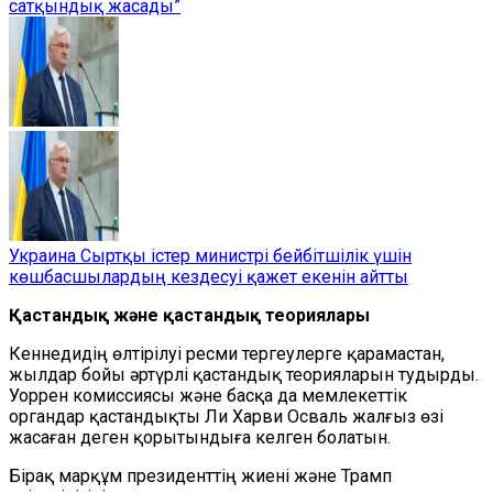
сатқындық жасады”
Украина Сыртқы істер министрі бейбітшілік үшін
көшбасшылардың кездесуі қажет екенін айтты
Қастандық және қастандық теориялары
Кеннедидің өлтірілуі ресми тергеулерге қарамастан,
жылдар бойы
әртүрлі қастандық теорияларын тудырды.
Уоррен комиссиясы және басқа да мемлекеттік
органдар қастандықты Ли Харви Осваль жалғыз өзі
жасаған деген қорытындыға келген болатын.
Бірақ марқұм президенттің жиені және Трамп