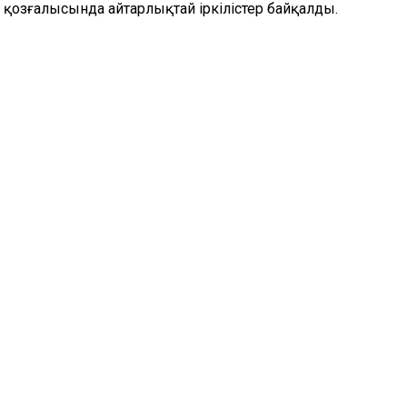
қозғалысында айтарлықтай іркілістер байқалды.