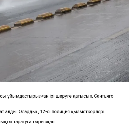
рсы ұйымдастырылған ірі шеруге қатысып, Сантьяго
ат алды. Олардың 12-сі полиция қызметкерлері.
лықты таратуға тырысқан.