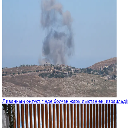
Ливанның оңтүстігінде болған жарылыстан екі израильдік