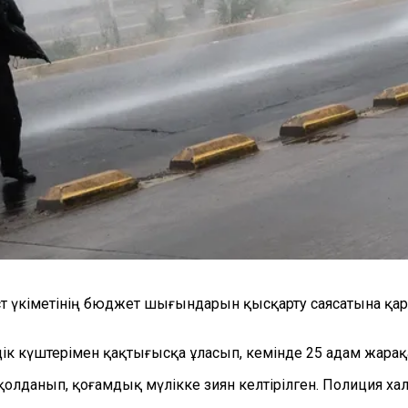
аст үкіметінің бюджет шығындарын қысқарту саясатына қа
дік күштерімен қақтығысқа ұласып, кемінде 25 адам жарақ
 қолданып, қоғамдық мүлікке зиян келтірілген. Полиция ха