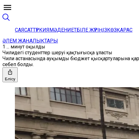
САЯСАТ
ТҮРКИЯ
МӘДЕНИЕТ
БІЛЕ ЖҮРІҢІЗ
КӨЗҚАРАС
ӘЛЕМ ЖАҢАЛЫҚТАРЫ
1 ... минут оқылды
Чилидегі студенттер шеруі қақтығысқа ұласты
Чили астанасында ауқымды бюджет қысқартуларына қар
себеп болды.
Бөлісу