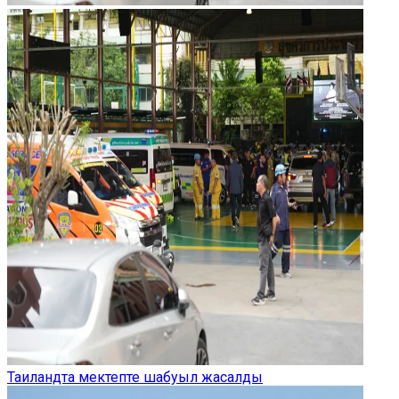
Таиландта мектепте шабуыл жасалды