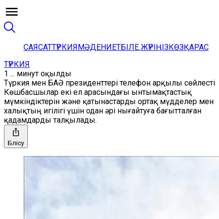
САЯСАТ
ТҮРКИЯ
МӘДЕНИЕТ
БІЛЕ ЖҮРІҢІЗ
КӨЗҚАРАС
ТҮРКИЯ
1 ... минут оқылды
Түркия мен БАӘ президенттері телефон арқылы сөйлесті
Көшбасшылар екі ел арасындағы ынтымақтастық
мүмкіндіктерін және қатынастарды ортақ мүдделер мен
халықтың игілігі үшін одан әрі нығайтуға бағытталған
қадамдарды талқылады.
Бөлісу