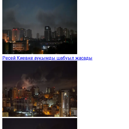
Ресей Киевке ауқымды шабуыл жасады