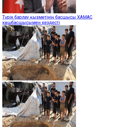
Түрік барлау қызметінің басшысы ХАМАС
көшбасшысымен кездесті