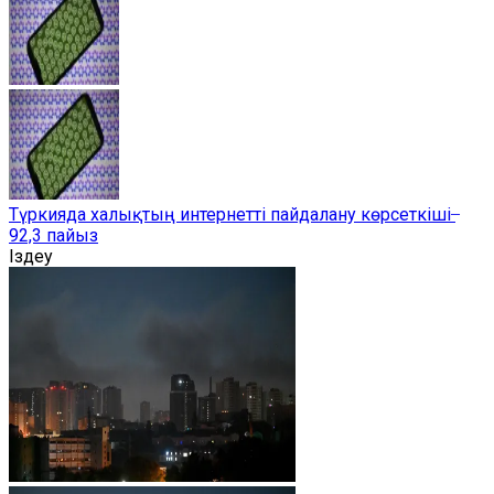
Түркияда халықтың интернетті пайдалану көрсеткіші ̶
92,3 пайыз
Іздеу