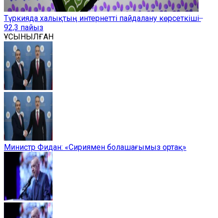
Түркияда халықтың интернетті пайдалану көрсеткіші ̶
92,3 пайыз
ҰСЫНЫЛҒАН
Министр Фидан: «Сириямен болашағымыз ортақ»