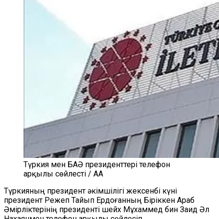
Түркия мен БАӘ президенттері телефон
арқылы сөйлесті / AA
Түркияның президент әкімшілігі жексенбі күні
президент Режеп Тайып Ердоғанның Біріккен Араб
Әмірліктерінің президенті шейх Мұхаммед бин Заид Әл
Нахаянмен телефон арқылы сөйлесіп,