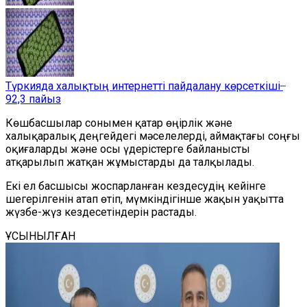
Түркияда халықтың интернетті пайдалану көрсеткіші ̶
92,3 пайыз
Көшбасшылар сонымен қатар өңірлік және
халықаралық деңгейдегі мәселелерді, аймақтағы соңғы
оқиғаларды және осы үдерістерге байланысты
атқарылып жатқан жұмыстарды да талқылады.
Екі ел басшысы жоспарланған кездесудің кейінге
шегерілгенін атап өтіп, мүмкіндігінше жақын уақытта
жүзбе-жүз кездесетіндерін растады.
ҰСЫНЫЛҒАН