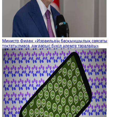
Министр Фидан: «Израильдің басқыншылық саясаты
тоқтатылмаса, дағдарыс бүкіл әлемге таралады»