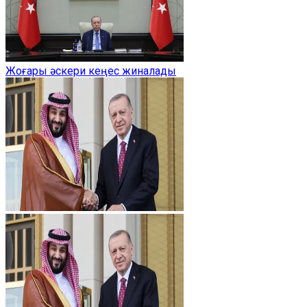
Жоғары әскери кеңес жиналады