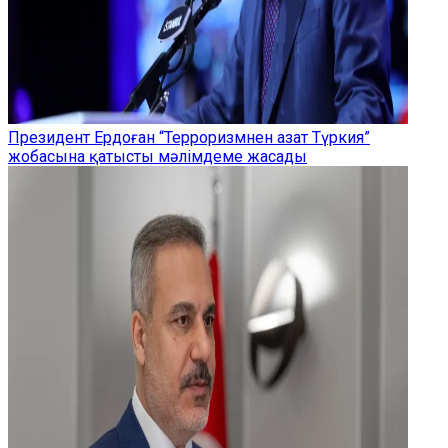
Президент Ердоған “Терроризмнен азат Түркия”
жобасына қатысты мәлімдеме жасады