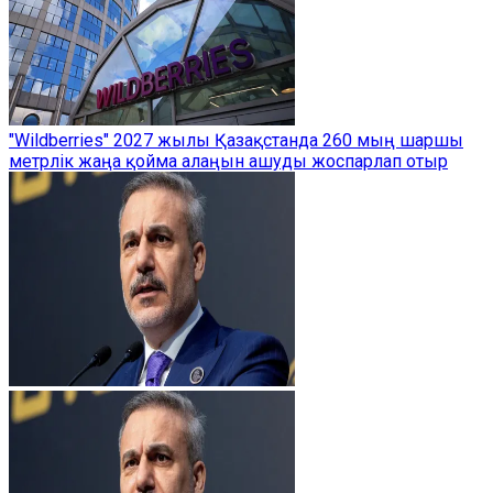
"Wildberries" 2027 жылы Қазақстанда 260 мың шаршы
метрлік жаңа қойма алаңын ашуды жоспарлап отыр