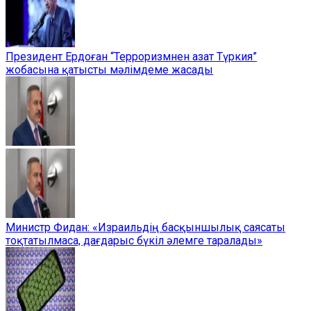
Президент Ердоған “Терроризмнен азат Түркия”
жобасына қатысты мәлімдеме жасады
Министр Фидан: «Израильдің басқыншылық саясаты
тоқтатылмаса, дағдарыс бүкіл әлемге таралады»