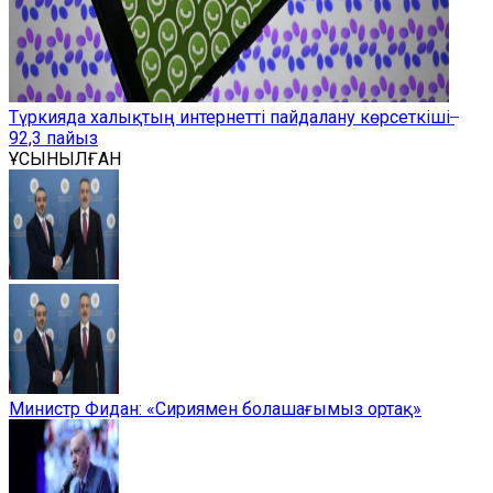
Түркияда халықтың интернетті пайдалану көрсеткіші ̶
92,3 пайыз
ҰСЫНЫЛҒАН
Министр Фидан: «Сириямен болашағымыз ортақ»