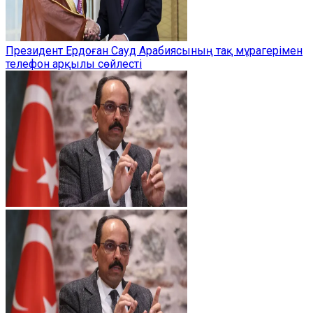
Президент Ердоған Сауд Арабиясының тақ мұрагерімен
телефон арқылы сөйлесті