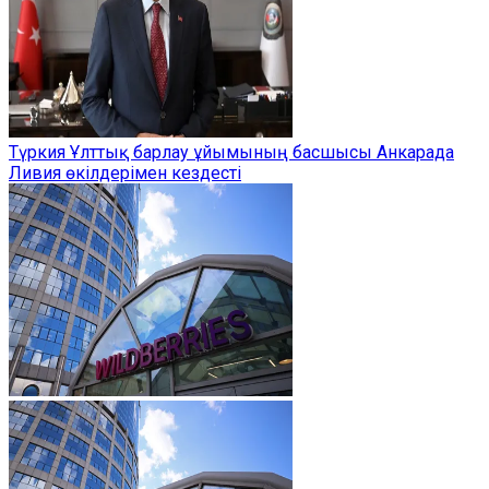
Түркия Ұлттық барлау ұйымының басшысы Анкарада
Ливия өкілдерімен кездесті