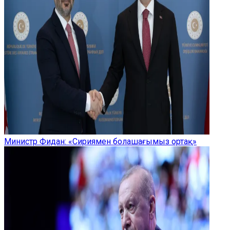
Министр Фидан: «Сириямен болашағымыз ортақ»