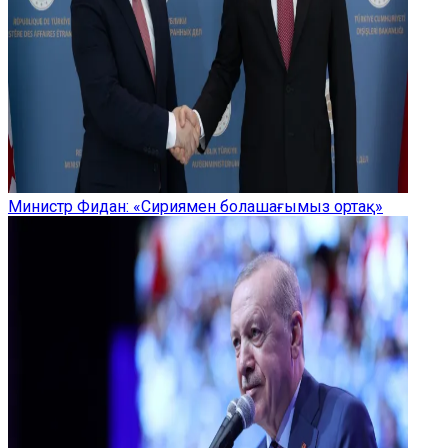
Министр Фидан: «Сириямен болашағымыз ортақ»