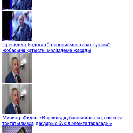
Президент Ердоған “Терроризмнен азат Түркия”
жобасына қатысты мәлімдеме жасады
Министр Фидан: «Израильдің басқыншылық саясаты
тоқтатылмаса, дағдарыс бүкіл әлемге таралады»