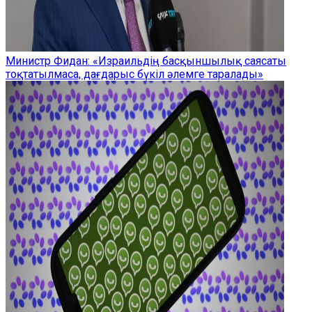
Министр Фидан: «Израильдің басқыншылық саясаты
тоқтатылмаса, дағдарыс бүкіл әлемге таралады»