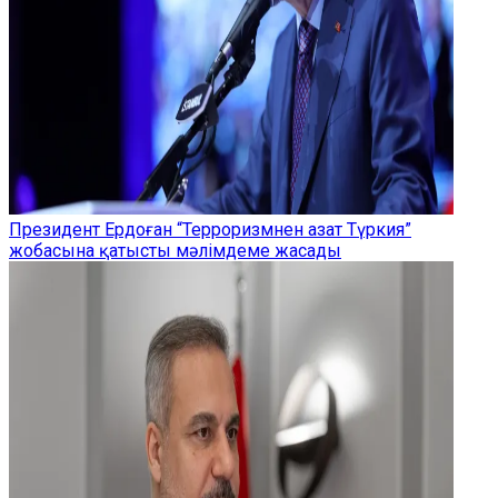
Президент Ердоған “Терроризмнен азат Түркия”
жобасына қатысты мәлімдеме жасады