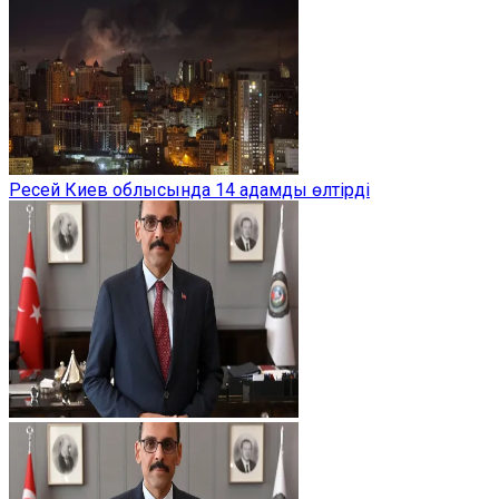
Ресей Киев облысында 14 адамды өлтірді