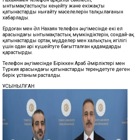
ынтымақтастықты кеңейту және екіжақты
қатынастарды нығайту мәселелерін талқылағанын
хабарлады.
Ердоған мен Әл Нахаян телефон әңгімесінде екі ел
арасындағы ынтымақтастық мүмкіндіктерін, сондай-ақ
қатынастарды ортақ мүдделер мен халықтың игілігі
үшін одан әрі күшейтуге бағытталған қадамдарды
қарастырды.
Телефон әңгімесінде Біріккен Араб Әмірліктері мен
Түркия арасындағы қатынастарды тереңдетуге деген
берік ұстаным расталды.
ҰСЫНЫЛҒАН