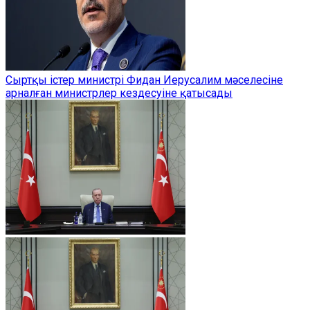
Сыртқы істер министрі Фидан Иерусалим мәселесіне
арналған министрлер кездесуіне қатысады