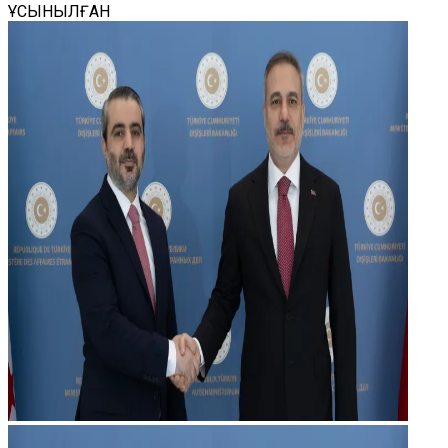
ҰСЫНЫЛҒАН