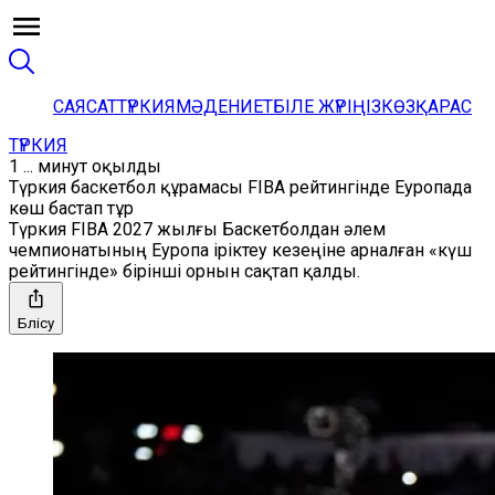
САЯСАТ
ТҮРКИЯ
МӘДЕНИЕТ
БІЛЕ ЖҮРІҢІЗ
КӨЗҚАРАС
ТҮРКИЯ
1 ... минут оқылды
Түркия баскетбол құрамасы FIBA рейтингінде Еуропада
көш бастап тұр
Түркия FIBA 2027 жылғы Баскетболдан әлем
чемпионатының Еуропа іріктеу кезеңіне арналған «күш
рейтингінде» бірінші орнын сақтап қалды.
Бөлісу