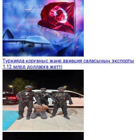
Түркияда қорғаныс және авиация саласының экспорты
1,12 млрд долларға жетті