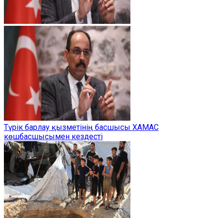
Түрік барлау қызметінің басшысы ХАМАС
көшбасшысымен кездесті