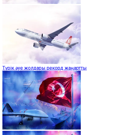
Түрік әуе жолдары рекорд жаңартты