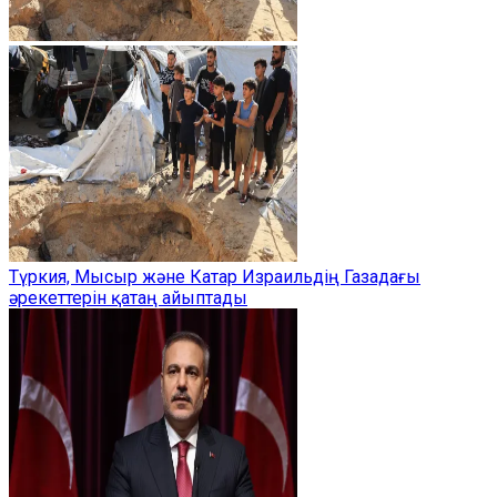
Түркия, Мысыр және Катар Израильдің Газадағы
әрекеттерін қатаң айыптады