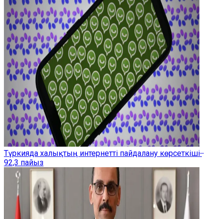
Түркияда халықтың интернетті пайдалану көрсеткіші ̶
92,3 пайыз