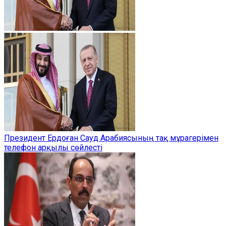
Президент Ердоған Сауд Арабиясының тақ мұрагерімен
телефон арқылы сөйлесті