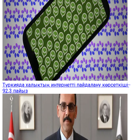
Түркияда халықтың интернетті пайдалану көрсеткіші ̶
92,3 пайыз