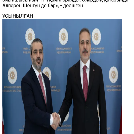
Алперен Шенгүн де бар», - делінген.
ҰСЫНЫЛҒАН