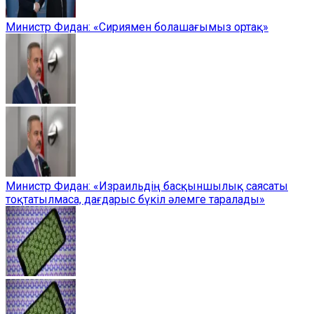
Министр Фидан: «Сириямен болашағымыз ортақ»
Министр Фидан: «Израильдің басқыншылық саясаты
тоқтатылмаса, дағдарыс бүкіл әлемге таралады»