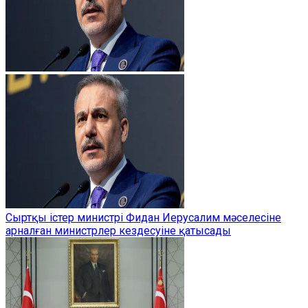
Сыртқы істер министрі Фидан Иерусалим мәселесіне
арналған министрлер кездесуіне қатысады