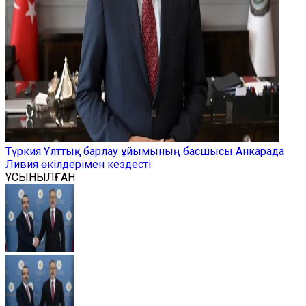
Түркия Ұлттық барлау ұйымының басшысы Анкарада
Ливия өкілдерімен кездесті
ҰСЫНЫЛҒАН