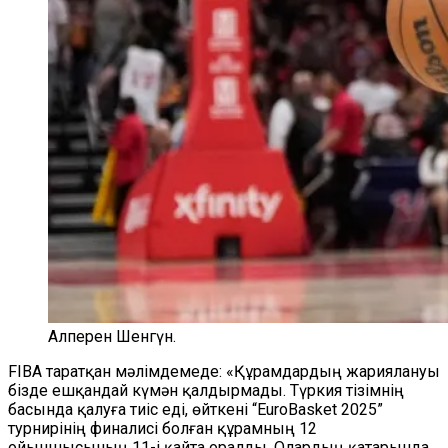
Алперен Шенгүн.
FIBA таратқан мәлімдемеде: «Құрамдардың жариялануы
бізде ешқандай күмән қалдырмады. Түркия тізімнің
басында қалуға тиіс еді, өйткені “EuroBasket 2025”
турнирінің финалисі болған құрамның 12
ойыншысының 11-і қайта оралды. Олардың қатарында