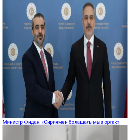
Министр Фидан: «Сириямен болашағымыз ортақ»