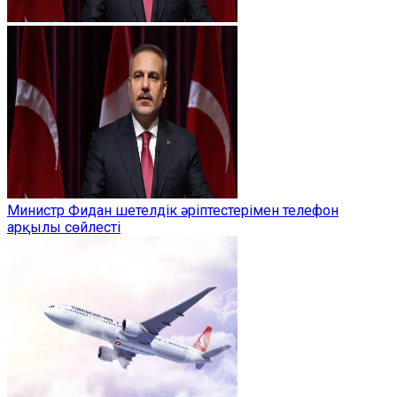
Министр Фидан шетелдік әріптестерімен телефон
арқылы сөйлесті