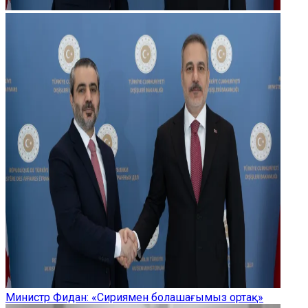
Министр Фидан: «Сириямен болашағымыз ортақ»