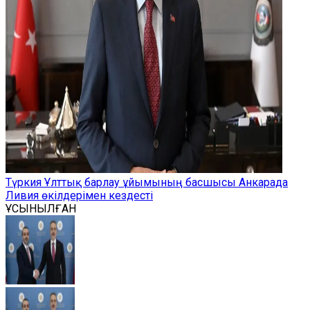
Түркия Ұлттық барлау ұйымының басшысы Анкарада
Ливия өкілдерімен кездесті
ҰСЫНЫЛҒАН