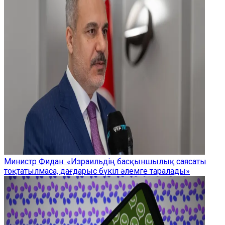
Министр Фидан: «Израильдің басқыншылық саясаты
тоқтатылмаса, дағдарыс бүкіл әлемге таралады»