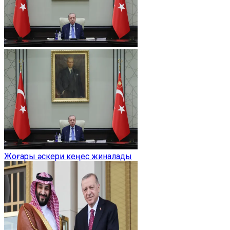
Жоғары әскери кеңес жиналады