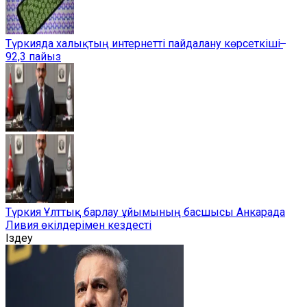
Түркияда халықтың интернетті пайдалану көрсеткіші ̶
92,3 пайыз
Түркия Ұлттық барлау ұйымының басшысы Анкарада
Ливия өкілдерімен кездесті
Іздеу