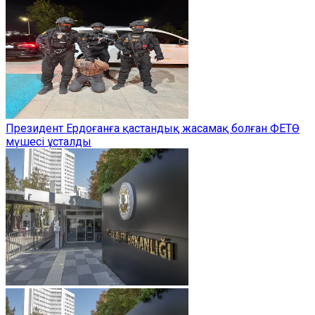
Президент Ердоғанға қастандық жасамақ болған ФЕТӨ
мүшесі ұсталды