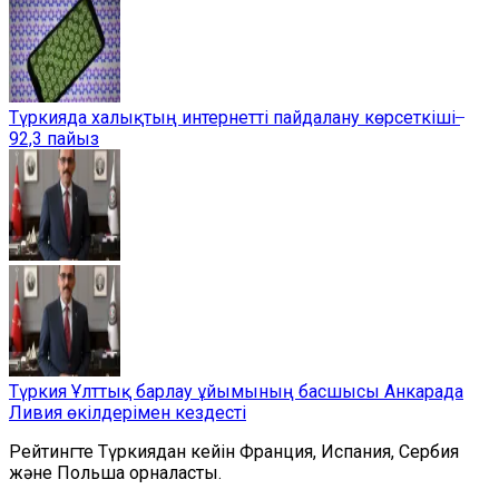
Түркияда халықтың интернетті пайдалану көрсеткіші ̶
92,3 пайыз
Түркия Ұлттық барлау ұйымының басшысы Анкарада
Ливия өкілдерімен кездесті
Рейтингте Түркиядан кейін Франция, Испания, Сербия
және Польша орналасты.