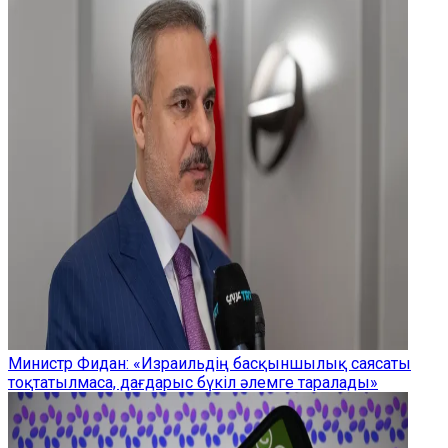
Министр Фидан: «Израильдің басқыншылық саясаты
тоқтатылмаса, дағдарыс бүкіл әлемге таралады»