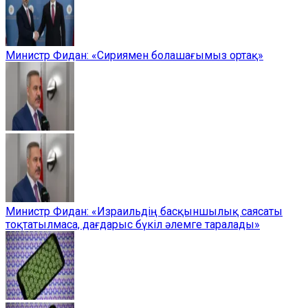
Министр Фидан: «Сириямен болашағымыз ортақ»
Министр Фидан: «Израильдің басқыншылық саясаты
тоқтатылмаса, дағдарыс бүкіл әлемге таралады»