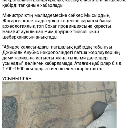
қабірді тапқанын хабарлады.
Министрліктің мәлімдемесіне сәйкес Мысырдың
Жоғарғы көне жәдігерлер кеңесіне қарасты басқа
археологиялық топ Сохаг провинциясына қарасты
Банавит ауылынан Рим дәуіріне тиесілі қыш
шеберханасын анықтады.
"Абидос қаласындағы патшалық қабірдің табылуы
Джебель Анубис некрополіндегі патша жерлеулерінің
даму тарихына қатысты жаңа ғылыми дәлелдер
ұсынады" делінген хабарламада. Аталған қабірлер б.з.д.
1700-1600 жылдарға тиесілі екені көрсетілген.
ҰСЫНЫЛҒАН