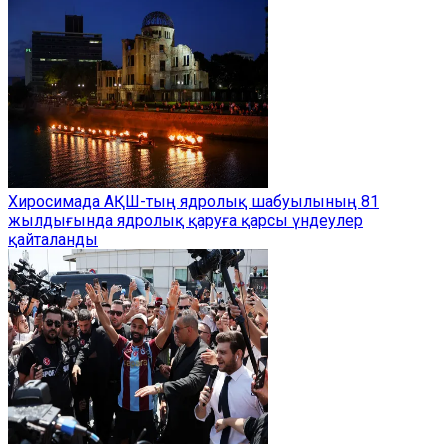
Хиросимада АҚШ-тың ядролық шабуылының 81
жылдығында ядролық қаруға қарсы үндеулер
қайталанды