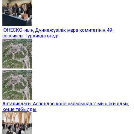
ЮНЕСКО-ның Дүниежүзілік мұра комитетінің 49-
сессиясы Түркияда өтеді
Анталиядағы Аспендос көне қаласында 2 мың жылдық
көше табылды