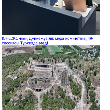
ЮНЕСКО-ның Дүниежүзілік мұра комитетінің 49-
сессиясы Түркияда өтеді