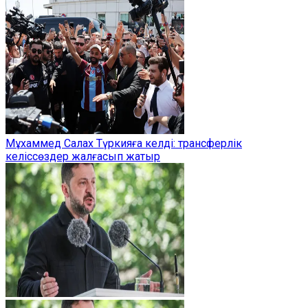
Мұхаммед Салах Түркияға келді: трансферлік
келіссөздер жалғасып жатыр