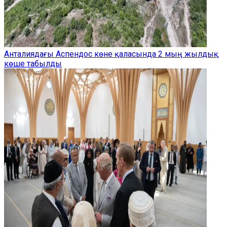
Анталиядағы Аспендос көне қаласында 2 мың жылдық
көше табылды