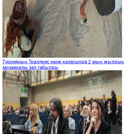
Түркияның Траллеис көне қаласында 2 мың жылдық
мозаикалы зал табылды