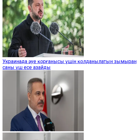
Украинада әуе қорғанысы үшін қолданылатын зымыран
саны үш есе азайды