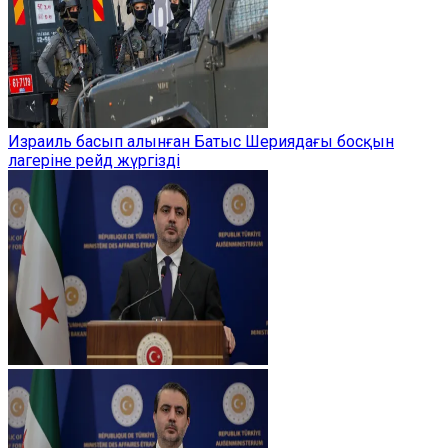
Израиль басып алынған Батыс Шериядағы босқын
лагеріне рейд жүргізді