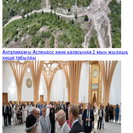
Анталиядағы Аспендос көне қаласында 2 мың жылдық
көше табылды