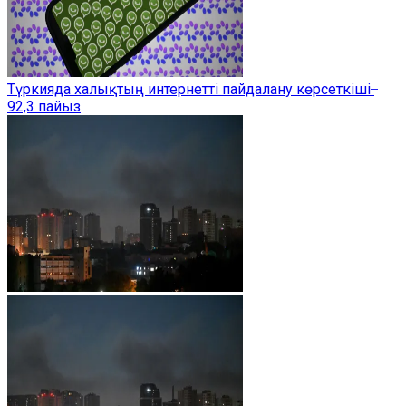
Түркияда халықтың интернетті пайдалану көрсеткіші ̶
92,3 пайыз