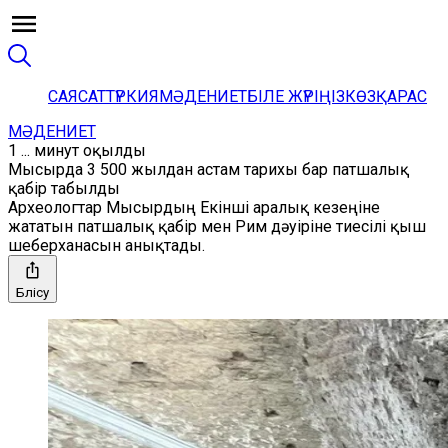
САЯСАТ
ТҮРКИЯ
МӘДЕНИЕТ
БІЛЕ ЖҮРІҢІЗ
КӨЗҚАРАС
МӘДЕНИЕТ
1 ... минут оқылды
Мысырда 3 500 жылдан астам тарихы бар патшалық
қабір табылды
Археологтар Мысырдың Екінші аралық кезеңіне
жататын патшалық қабір мен Рим дәуіріне тиесілі қыш
шеберханасын анықтады.
Бөлісу