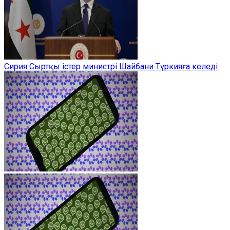
Сирия Сыртқы істер министрі Шайбани Түркияға келеді