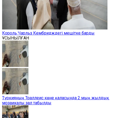
Король Чарльз Кембридждегі мешітке барды
ҰСЫНЫЛҒАН
Түркияның Траллеис көне қаласында 2 мың жылдық
мозаикалы зал табылды