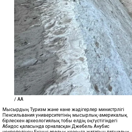
/ AA
Мысырдың Туризм және көне жәдігерлер министрлігі
Пенсильвания университетінің мысырлық-америкалық
бірлескен археологиялық тобы елдің оңтүстігіндегі
Абидос қаласында орналасқан Джебель Анубис
некрополінен Екінші аралық кезеңге жататын патшалық