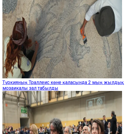
Түркияның Траллеис көне қаласында 2 мың жылдық
мозаикалы зал табылды