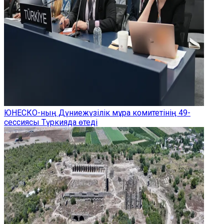
ЮНЕСКО-ның Дүниежүзілік мұра комитетінің 49-
сессиясы Түркияда өтеді