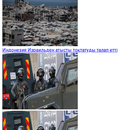
Индонезия Израильден атысты тоқтатуды талап етті