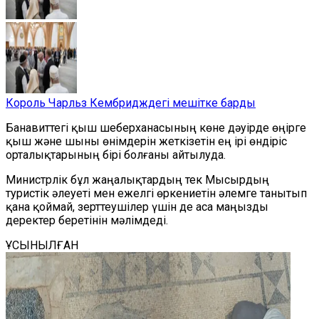
Король Чарльз Кембридждегі мешітке барды
Банавиттегі қыш шеберханасының көне дәуірде өңірге
қыш және шыны өнімдерін жеткізетін ең ірі өндіріс
орталықтарының бірі болғаны айтылуда.
Министрлік бұл жаңалықтардың тек Мысырдың
туристік әлеуеті мен ежелгі өркениетін әлемге танытып
қана қоймай, зерттеушілер үшін де аса маңызды
деректер беретінін мәлімдеді.
ҰСЫНЫЛҒАН