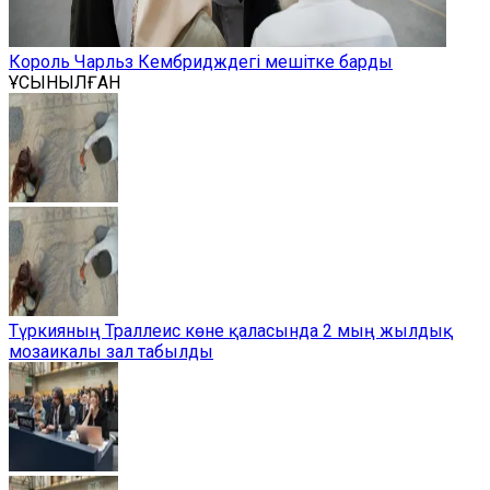
Король Чарльз Кембридждегі мешітке барды
ҰСЫНЫЛҒАН
Түркияның Траллеис көне қаласында 2 мың жылдық
мозаикалы зал табылды