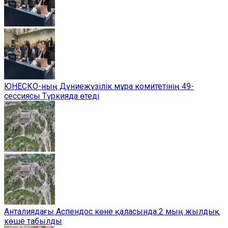
ЮНЕСКО-ның Дүниежүзілік мұра комитетінің 49-
сессиясы Түркияда өтеді
Анталиядағы Аспендос көне қаласында 2 мың жылдық
көше табылды