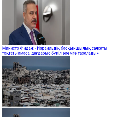
Министр Фидан: «Израильдің басқыншылық саясаты
тоқтатылмаса, дағдарыс бүкіл әлемге таралады»