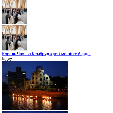
Король Чарльз Кембридждегі мешітке барды
Іздеу