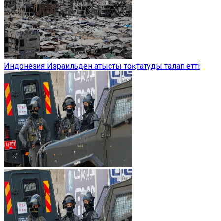
Индонезия Израильден атысты тоқтатуды талап етті