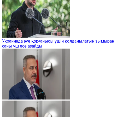
Украинада әуе қорғанысы үшін қолданылатын зымыран
саны үш есе азайды