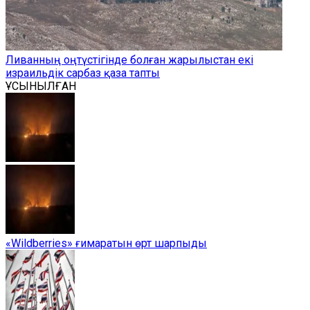
Ливанның оңтүстігінде болған жарылыстан екі
израильдік сарбаз қаза тапты
ҰСЫНЫЛҒАН
«Wildberries» ғимаратын өрт шарпыды