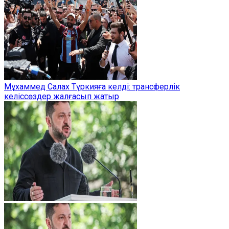
Мұхаммед Салах Түркияға келді: трансферлік
келіссөздер жалғасып жатыр