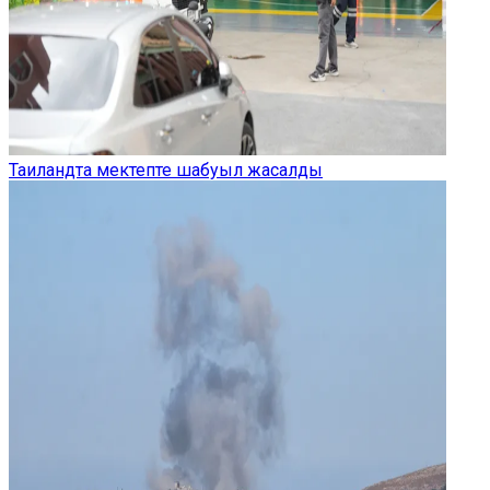
Таиландта мектепте шабуыл жасалды