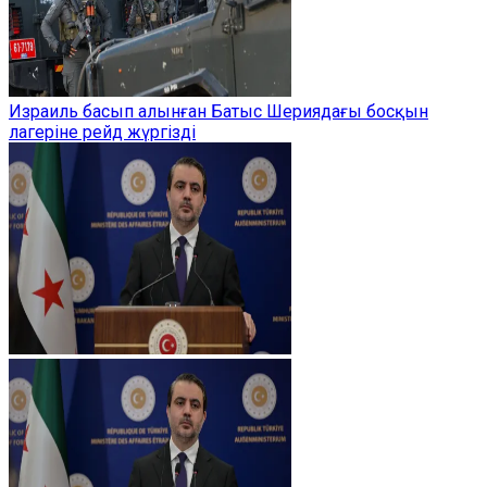
Израиль басып алынған Батыс Шериядағы босқын
лагеріне рейд жүргізді