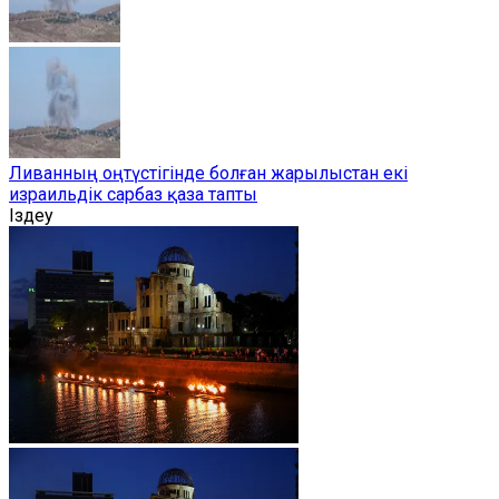
Ливанның оңтүстігінде болған жарылыстан екі
израильдік сарбаз қаза тапты
Іздеу