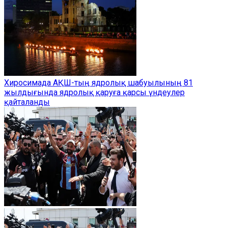
Хиросимада АҚШ-тың ядролық шабуылының 81
жылдығында ядролық қаруға қарсы үндеулер
қайталанды