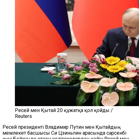
Ресей мен Қытай 20 құжатқа қол қойды /
Reuters
Ресей президенті Владимир Путин мен Қытайдың
мемлекет басшысы Си Цзиньпин арасында сәрсенбі
күні Бейжіңде өткен келіссөздерден кейін Ресей мен