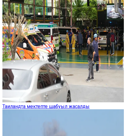
Таиландта мектепте шабуыл жасалды