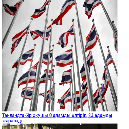
Таиландта бір оқушы 8 адамды өлтіріп, 23 адамды
жаралады