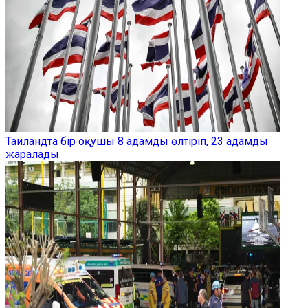
Таиландта бір оқушы 8 адамды өлтіріп, 23 адамды
жаралады