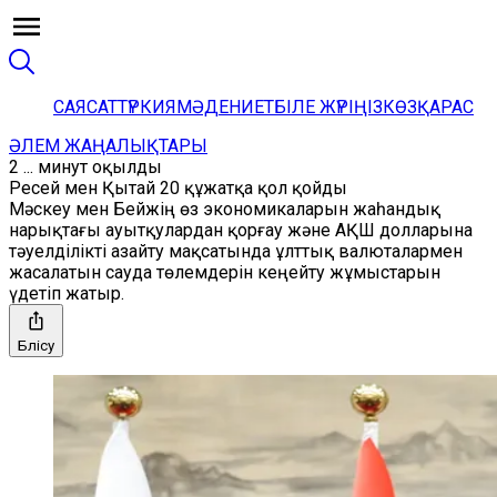
САЯСАТ
ТҮРКИЯ
МӘДЕНИЕТ
БІЛЕ ЖҮРІҢІЗ
КӨЗҚАРАС
ӘЛЕМ ЖАҢАЛЫҚТАРЫ
2 ... минут оқылды
Ресей мен Қытай 20 құжатқа қол қойды
Мәскеу мен Бейжің өз экономикаларын жаһандық
нарықтағы ауытқулардан қорғау және АҚШ долларына
тәуелділікті азайту мақсатында ұлттық валюталармен
жасалатын сауда төлемдерін кеңейту жұмыстарын
үдетіп жатыр.
Бөлісу