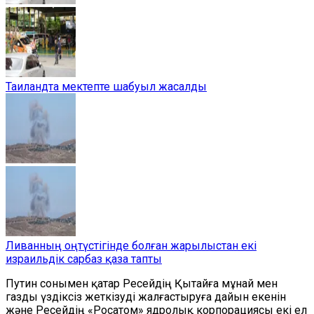
Таиландта мектепте шабуыл жасалды
Ливанның оңтүстігінде болған жарылыстан екі
израильдік сарбаз қаза тапты
Путин сонымен қатар Ресейдің Қытайға мұнай мен
газды үздіксіз жеткізуді жалғастыруға дайын екенін
және Ресейдің «Росатом» ядролық корпорациясы екі ел