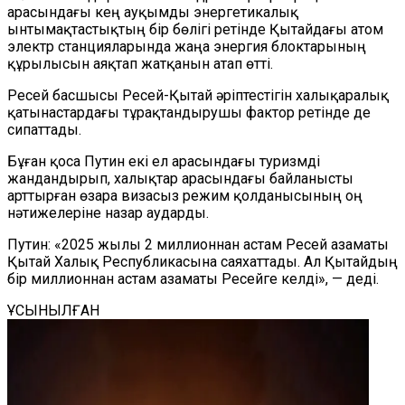
арасындағы кең ауқымды энергетикалық
ынтымақтастықтың бір бөлігі ретінде Қытайдағы атом
электр станцияларында жаңа энергия блоктарының
құрылысын аяқтап жатқанын атап өтті.
Ресей басшысы Ресей-Қытай әріптестігін халықаралық
қатынастардағы тұрақтандырушы фактор ретінде де
сипаттады.
Бұған қоса Путин екі ел арасындағы туризмді
жандандырып, халықтар арасындағы байланысты
арттырған өзара визасыз режим қолданысының оң
нәтижелеріне назар аударды.
Путин: «2025 жылы 2 миллионнан астам Ресей азаматы
Қытай Халық Республикасына саяхаттады. Ал Қытайдың
бір миллионнан астам азаматы Ресейге келді», — деді.
ҰСЫНЫЛҒАН