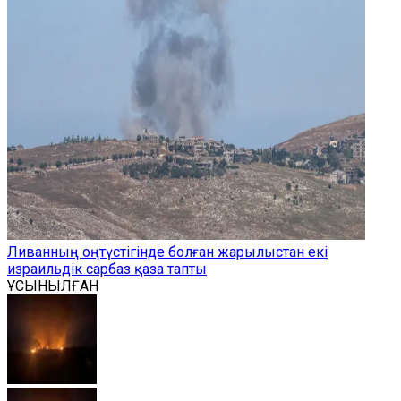
Ливанның оңтүстігінде болған жарылыстан екі
израильдік сарбаз қаза тапты
ҰСЫНЫЛҒАН