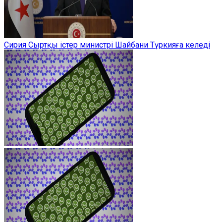
Сирия Сыртқы істер министрі Шайбани Түркияға келеді