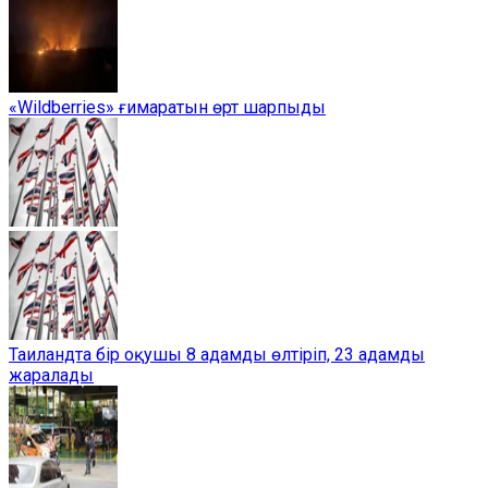
«Wildberries» ғимаратын өрт шарпыды
Таиландта бір оқушы 8 адамды өлтіріп, 23 адамды
жаралады