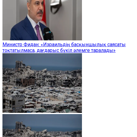
Министр Фидан: «Израильдің басқыншылық саясаты
тоқтатылмаса, дағдарыс бүкіл әлемге таралады»