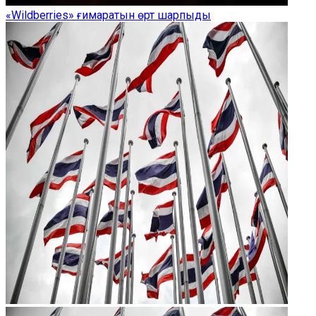
«Wildberries» ғимаратын өрт шарпыды