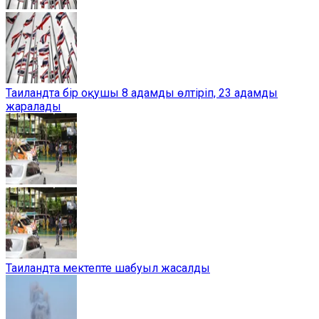
Таиландта бір оқушы 8 адамды өлтіріп, 23 адамды
жаралады
Таиландта мектепте шабуыл жасалды