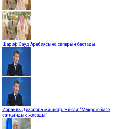
Шариф Сауд Арабиясына сапарын бастады
Израиль Диаспора министрі Чикли: “Макрон бізге
сатқындық жасады”