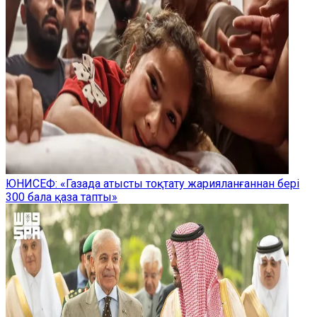
ЮНИСЕФ: «Газада атысты тоқтату жарияланғаннан бері
300 бала қаза тапты»