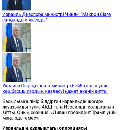
Израиль Диаспора министрі Чикли: “Макрон бізге
сатқындық жасады”
Украина Сыртқы істер министрі бейбітшілік үшін
көшбасшылардың кездесуі қажет екенін айтты
Басылымға пікір білдірген израильдік жоғары
лауазымды тұлға АҚШ-тың Израильді қолдағанын
айтты. Оның сөзінше: «Ливан президент Трамп үшін
маңызды емес».
Израильдің құрлықтағы операциясы