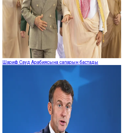
Шариф Сауд Арабиясына сапарын бастады