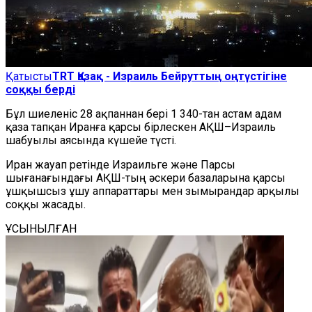
Қатысты
TRT Қазақ - Израиль Бейруттың оңтүстігіне
соққы берді
Бұл шиеленіс 28 ақпаннан бері 1 340-тан астам адам
қаза тапқан Иранға қарсы бірлескен АҚШ–Израиль
шабуылы аясында күшейе түсті.
Иран жауап ретінде Израильге және Парсы
шығанағындағы АҚШ-тың әскери базаларына қарсы
ұшқышсыз ұшу аппараттары мен зымырандар арқылы
соққы жасады.
ҰСЫНЫЛҒАН