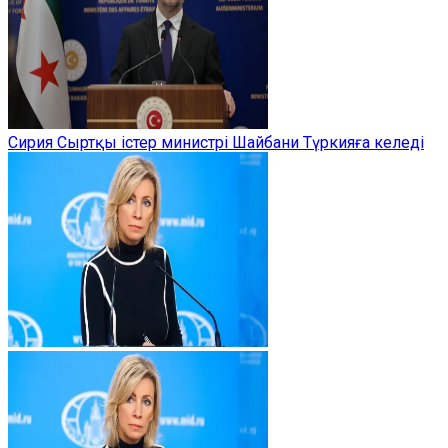
Сирия Сыртқы істер министрі Шайбани Түркияға келеді