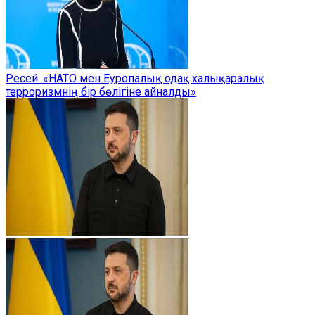
Ресей: «НАТО мен Еуропалық одақ халықаралық
терроризмнің бір бөлігіне айналды»