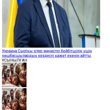
Украина Сыртқы істер министрі бейбітшілік үшін
көшбасшылардың кездесуі қажет екенін айтты
ҰСЫНЫЛҒАН