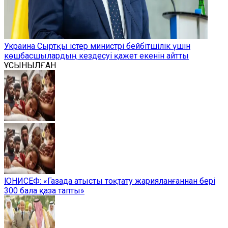
Украина Сыртқы істер министрі бейбітшілік үшін
көшбасшылардың кездесуі қажет екенін айтты
ҰСЫНЫЛҒАН
ЮНИСЕФ: «Газада атысты тоқтату жарияланғаннан бері
300 бала қаза тапты»