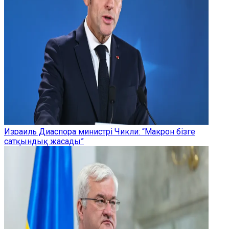
Израиль Диаспора министрі Чикли: “Макрон бізге
сатқындық жасады”