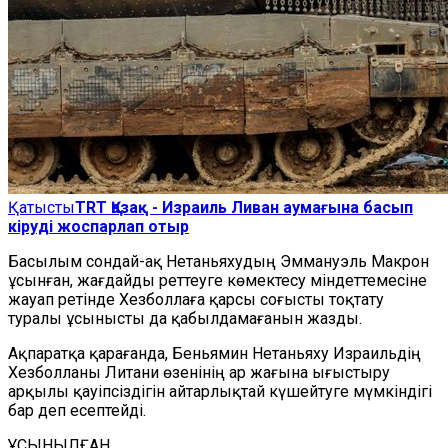
Қатысты
TRT Қазақ - Израиль Ливан аумағына басып
кіруді жоспарлап отыр
Басылым сондай-ақ Нетаньяхудың Эммануэль Макрон
ұсынған, жағдайды реттеуге көмектесу міндеттемесіне
жауап ретінде Хезболлаға қарсы соғысты тоқтату
туралы ұсынысты да қабылдамағанын жазды.
Ақпаратқа қарағанда, Беньямин Нетаньяху Израильдің
Хезболланы Литани өзенінің ар жағына ығыстыру
арқылы қауіпсіздігін айтарлықтай күшейтуге мүмкіндігі
бар деп есептейді.
ҰСЫНЫЛҒАН