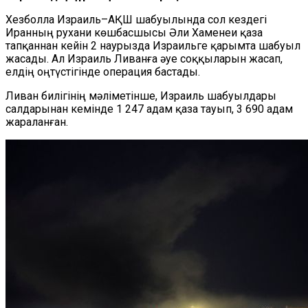
Хезболла Израиль–АҚШ шабуылында сол кездегі
Иранның рухани көшбасшысы Әли Хаменеи қаза
тапқаннан кейін 2 наурызда Израильге қарымта шабуыл
жасады. Ал Израиль Ливанға әуе соққыларын жасап,
елдің оңтүстігінде операция бастады.
Ливан билігінің мәліметінше, Израиль шабуылдары
салдарынан кемінде 1 247 адам қаза тауып, 3 690 адам
жараланған.