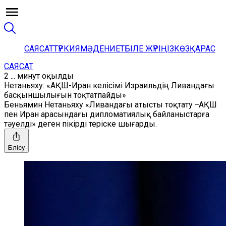
САЯСАТ
ТҮРКИЯ
МӘДЕНИЕТ
БІЛЕ ЖҮРІҢІЗ
КӨЗҚАРАС
САЯСАТ
2 ... минут оқылды
Нетаньяху: «АҚШ-Иран келісімі Израильдің Ливандағы
басқыншылығын тоқтатпайды»
Беньямин Нетаньяху «Ливандағы атысты тоқтату ̶ АҚШ
пен Иран арасындағы дипломатиялық байланыстарға
тәуелді» деген пікірді теріске шығарды.
Бөлісу