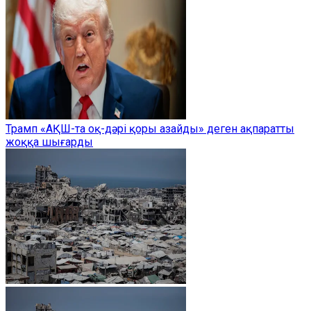
Трамп «АҚШ-та оқ-дәрі қоры азайды» деген ақпаратты
жоққа шығарды