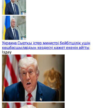
Украина Сыртқы істер министрі бейбітшілік үшін
көшбасшылардың кездесуі қажет екенін айтты
Іздеу