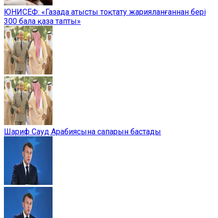
ЮНИСЕФ: «Газада атысты тоқтату жарияланғаннан бері
300 бала қаза тапты»
Шариф Сауд Арабиясына сапарын бастады