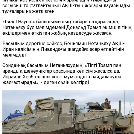
соғысын тоқтатпайтынын АҚШ-тың жоғары лауазымды
тұлғаларына жеткізген.
«Israel Hayom» басылымының хабарына қарағанда,
Нетаньяху бұл мәлімдемені Дональд Трамп әкімшілігінің
өкілдерімен өткізген жабық кездесуде жасаған.
Басылым дерегіне сәйкес, Беньямин Нетаньяху АҚШ-
Иран келісімінің Ливандағы жағдайға әсер етпейтінін
мәлімдеді.
Сондай-ақ басылым Нетаньяхудың: «Тіпті Трамп пен
ирандық шенеуніктер арасында келісім жасалса да,
Израиль Хезболланы жою мүмкіндігін пайдалануды
жалғастырады», - деген сөзін келтірді.