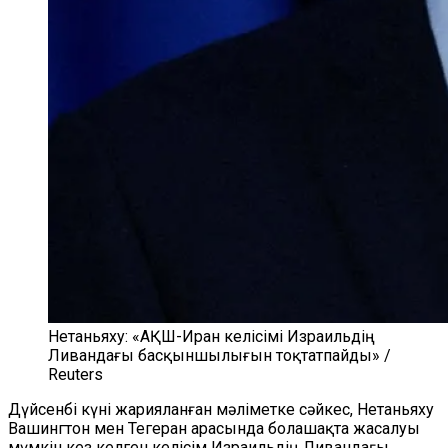
Нетаньяху: «АҚШ-Иран келісімі Израильдің
Ливандағы басқыншылығын тоқтатпайды» /
Reuters
Дүйсенбі күні жарияланған мәліметке сәйкес, Нетаньяху
Вашингтон мен Тегеран арасында болашақта жасалуы
мүмкін кез келген келісім Израильдің Ливандағы