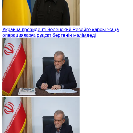
Украина президенті Зеленский Ресейге қарсы жаңа
операцияларға рұқсат бергенін мәлімдеді