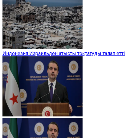
Индонезия Израильден атысты тоқтатуды талап етті