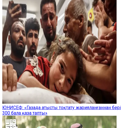
ЮНИСЕФ: «Газада атысты тоқтату жарияланғаннан бері
300 бала қаза тапты»