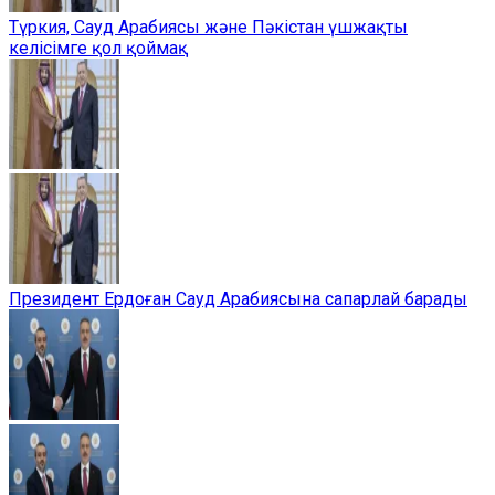
Түркия, Сауд Арабиясы және Пәкістан үшжақты
келісімге қол қоймақ
Президент Ердоған Сауд Арабиясына сапарлай барады