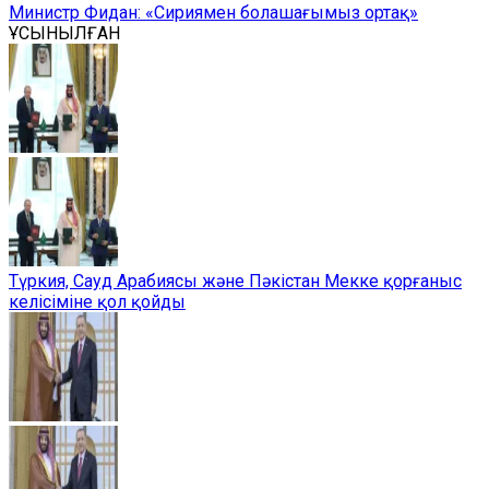
Министр Фидан: «Сириямен болашағымыз ортақ»
ҰСЫНЫЛҒАН
Түркия, Сауд Арабиясы және Пәкістан Мекке қорғаныс
келісіміне қол қойды