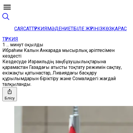
САЯСАТ
ТҮРКИЯ
МӘДЕНИЕТ
БІЛЕ ЖҮРІҢІЗ
КӨЗҚАРАС
ТҮРКИЯ
1 ... минут оқылды
Ибраһим Калын Анкарада мысырлық әріптесімен
кездесті
Кездесуде Израильдің заңбұзушылықтарына
қарамастан Газадағы атысты тоқтату режимін сақтау,
екіжақты қатынастар, Ливиядағы басқару
құрылымдарын біріктіру және Сомалидегі жағдай
талқыланды.
Бөлісу