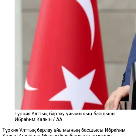
Түркия Ұлттық барлау ұйымының басшысы
Ибраһим Калын / AA
Түркия
Ұлттық барлау ұйымының басшысы Ибраһим
Калын Анкарада Мысыр Бас барлау қызметінің