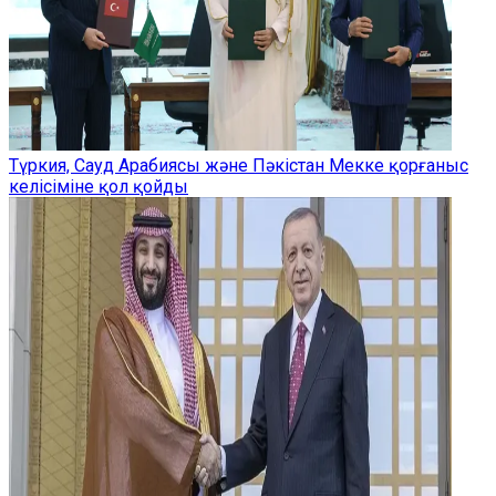
Түркия, Сауд Арабиясы және Пәкістан Мекке қорғаныс
келісіміне қол қойды