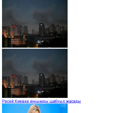
Ресей Киевке ауқымды шабуыл жасады