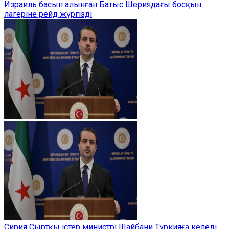
Израиль басып алынған Батыс Шериядағы босқын
лагеріне рейд жүргізді
Сирия Сыртқы істер министрі Шайбани Түркияға келеді