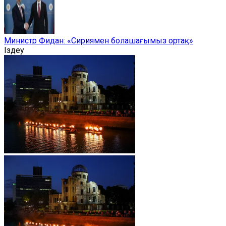
Министр Фидан: «Сириямен болашағымыз ортақ»
Іздеу