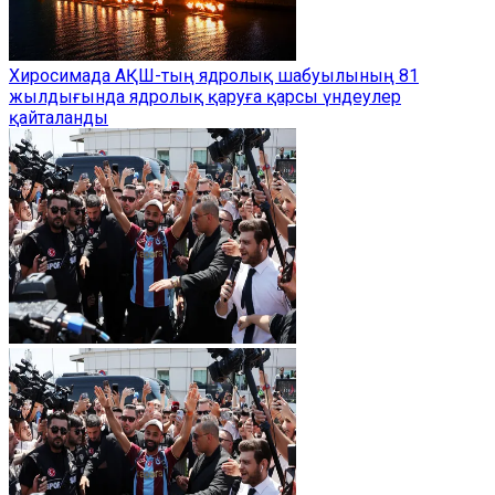
Хиросимада АҚШ-тың ядролық шабуылының 81
жылдығында ядролық қаруға қарсы үндеулер
қайталанды