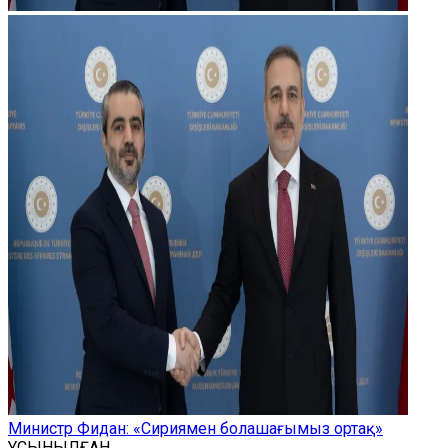
Министр Фидан: «Сириямен болашағымыз ортақ»
ҰСЫНЫЛҒАН