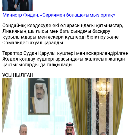
Министр Фидан: «Сириямен болашағымыз ортақ»
С
ондай-ақ
к
ездесуде екі ел арасындағы қатынастар,
Ливияның шығысы мен батысындағы басқару
құрылымдары мен әскери күштерді біріктіру және
Сомалидегі ахуал
қаралды
.
Тараптар Судан Қарулы күштері мен әскерилендірілген
Жедел қолдау күштері арасындағы жалғасып жатқан
қақтығыстарды да талқылады.
ҰСЫНЫЛҒАН