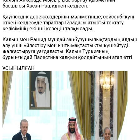
басшысы Хасан Рашидпен кездесті.
Қауіпсіздік
дерек
көздерінің мәліметінше, сейсенбі күні
өткен кездесуде тараптар Газадағы атысты тоқтату
келісімінің екінші кезеңін
талқылады
.
К
алын мен Рашид мұндай заңбұзушылықтардың алдын
алу үшін үйлестіру мен ынтымақтастықты күшейтуді
жалғастыруға уағдаласты. Калын Түркияның
бұрынғыдай Палестина халқын қолдайтынын атап өтті.
ҰСЫНЫЛҒАН