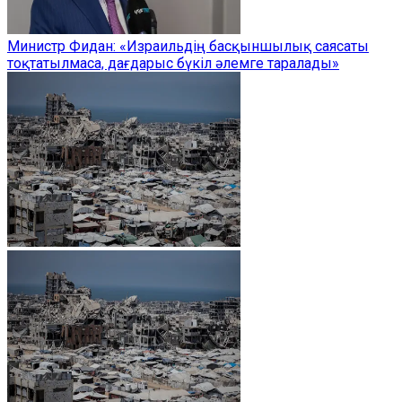
Министр Фидан: «Израильдің басқыншылық саясаты
тоқтатылмаса, дағдарыс бүкіл әлемге таралады»