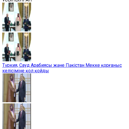
Түркия, Сауд Арабиясы және Пәкістан Мекке қорғаныс
келісіміне қол қойды