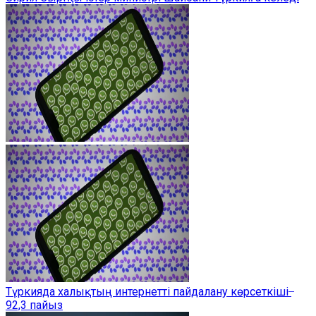
Түркияда халықтың интернетті пайдалану көрсеткіші ̶
92,3 пайыз