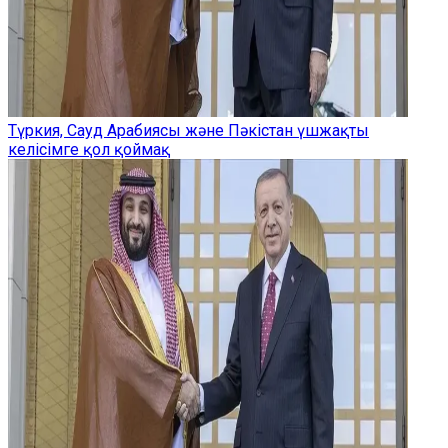
Түркия, Сауд Арабиясы және Пәкістан үшжақты
келісімге қол қоймақ