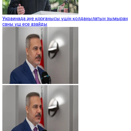
Украинада әуе қорғанысы үшін қолданылатын зымыран
саны үш есе азайды