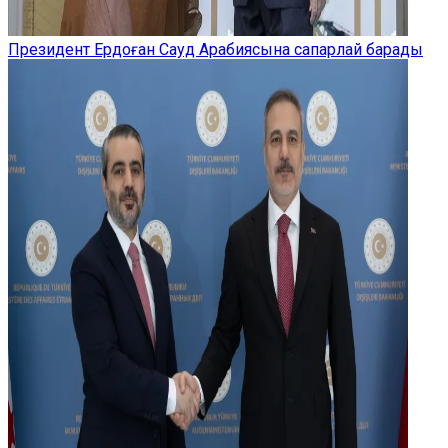
Президент Ердоған Сауд Арабиясына сапарлай барады