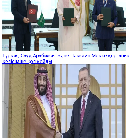
Түркия, Сауд Арабиясы және Пәкістан Мекке қорғаныс
келісіміне қол қойды