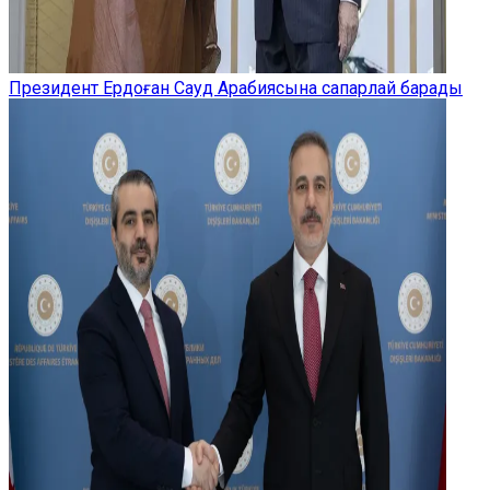
Президент Ердоған Сауд Арабиясына сапарлай барады