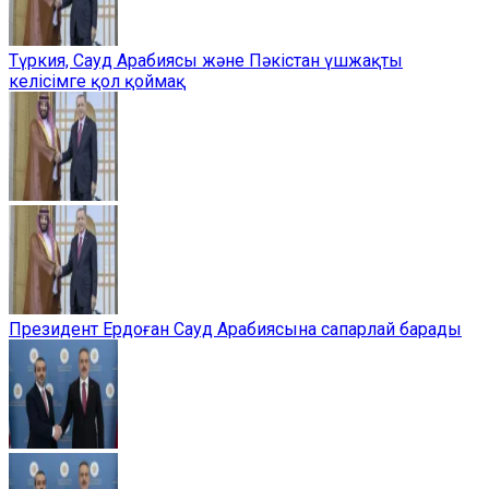
Түркия, Сауд Арабиясы және Пәкістан үшжақты
келісімге қол қоймақ
Президент Ердоған Сауд Арабиясына сапарлай барады