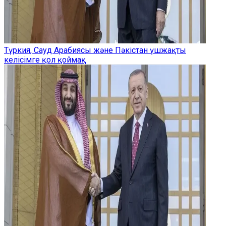
Түркия, Сауд Арабиясы және Пәкістан үшжақты
келісімге қол қоймақ