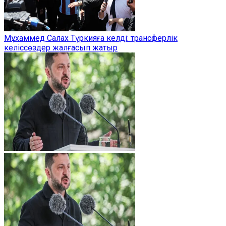
Мұхаммед Салах Түркияға келді: трансферлік
келіссөздер жалғасып жатыр