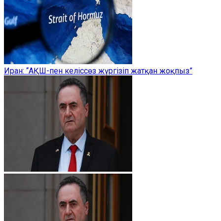
Иран: “АҚШ-пен келіссөз жүргізіп жатқан жоқпыз”