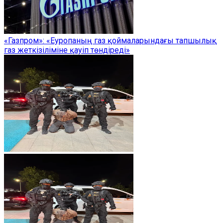
«Газпром»: «Еуропаның газ қоймаларындағы тапшылық
газ жеткізіліміне қауіп төндіреді»