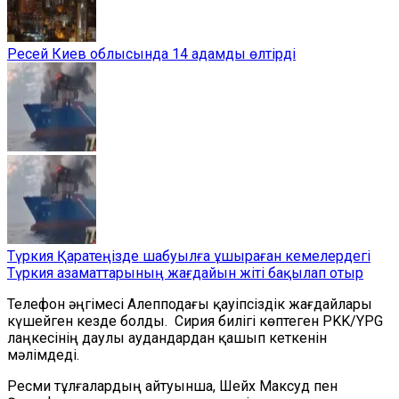
Ресей Киев облысында 14 адамды өлтірді
Түркия Қаратеңізде шабуылға ұшыраған кемелердегі
Түркия азаматтарының жағдайын жіті бақылап отыр
Телефон әңгімесі Алепподағы қауіпсіздік жағдайлары
күшейген кезде болды. Сирия билігі көптеген PKK/YPG
лаңкесінің даулы аудандардан қашып кеткенін
мәлімдеді.
Ресми тұлғалардың айтуынша, Шейх Максуд пен