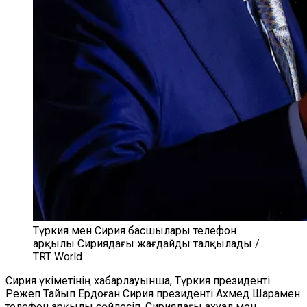
Түркия мен Сирия басшылары телефон
арқылы Сириядағы жағдайды талқылады /
TRT World
Сирия үкіметінің хабарлауынша, Түркия президенті
Режеп Тайып Ердоған Сирия президенті Ахмед Шарамен
телефон арқылы сөйлесіп, Сириядағы ахуал мен