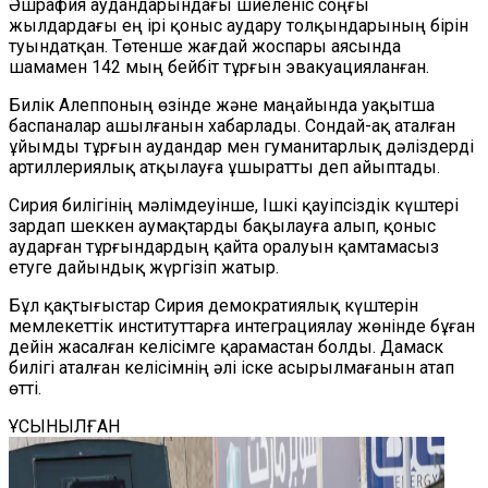
Әшрафия аудандарындағы шиеленіс соңғы
жылдардағы ең ірі қоныс аудару толқындарының бірін
туындатқан. Төтенше жағдай жоспары аясында
шамамен 142 мың бейбіт тұрғын эвакуацияланған.
Билік Алеппоның өзінде және маңайында уақытша
баспаналар ашылғанын хабарлады. Сондай-ақ аталған
ұйымды тұрғын аудандар мен гуманитарлық дәліздерді
артиллериялық атқылауға ұшыратты деп айыптады.
Сирия билігінің мәлімдеуінше, Ішкі қауіпсіздік күштері
зардап шеккен аумақтарды бақылауға алып, қоныс
аударған тұрғындардың қайта оралуын қамтамасыз
етуге дайындық жүргізіп жатыр.
Бұл қақтығыстар Сирия демократиялық күштерін
мемлекеттік институттарға интеграциялау жөнінде бұған
дейін жасалған келісімге қарамастан болды. Дамаск
билігі аталған келісімнің әлі іске асырылмағанын атап
өтті.
ҰСЫНЫЛҒАН