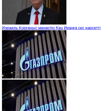
Израиль Қорғаныс министрі Кац Иранға сес көрсетті