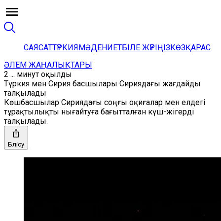
САЯСАТ
ТҮРКИЯ
МӘДЕНИЕТ
БІЛЕ ЖҮРІҢІЗ
КӨЗҚАРАС
ӘЛЕМ ЖАҢАЛЫҚТАРЫ
2 ... минут оқылды
Түркия мен Сирия басшылары Сириядағы жағдайды
талқылады
Көшбасшылар Сириядағы соңғы оқиғалар мен елдегі
тұрақтылықты нығайтуға бағытталған күш-жігерді
талқылады.
Бөлісу