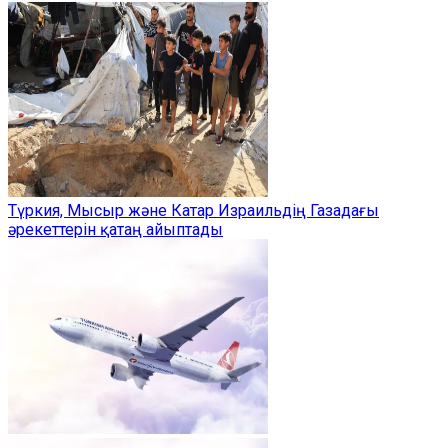
Түркия, Мысыр және Катар Израильдің Газадағы
әрекеттерін қатаң айыптады