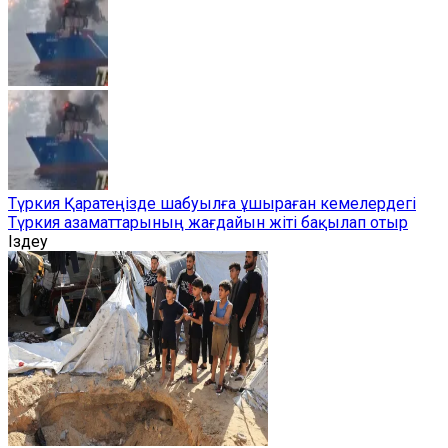
Түркия Қаратеңізде шабуылға ұшыраған кемелердегі
Түркия азаматтарының жағдайын жіті бақылап отыр
Іздеу