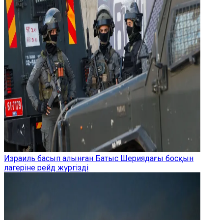
Израиль басып алынған Батыс Шериядағы босқын
лагеріне рейд жүргізді