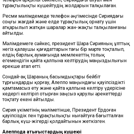
тұрақтылықты күшейтудің жолдарын талқылаған.
Ресми мәлімдемеде телефон әңгімесінде Сириядағы
соңғы жағдай және елде тұрақтылық орнату үшін
атқарылып жатқан шаралар жан-жақты талқыланғаны
айтылды.
Мәлімдемеге сәйкес, президент Шара Сирияның ұлттық
негіз қалаушы қағидаттарын тағы бір мәрте тоқталып,
елдің барлық аумағында мемлекеттің толық
егемендігін қайта қалпына келтірудің маңыздылығын
ерекше атап өтті.
Сондай-ақ Шараның басымдықтары бейбіт
тұрғындарды қорғау, Алеппо маңындағы қауіпсіздікті
қамтамасыз ету және қайта қалпына келтіру үдерісіне
кедергі келтіріп отырған заңсыз қарулы әрекеттерді
тоқтату екені айтылды.
Сирия үкіметінің мәліметінше, Президент Ердоған
қауіпсіздік пен тұрақтылықты нығайтуға бағытталған
барлық күш-жігерді қолдайтынын жеткізген.
Алеппода қақтығыстардың күшеюі