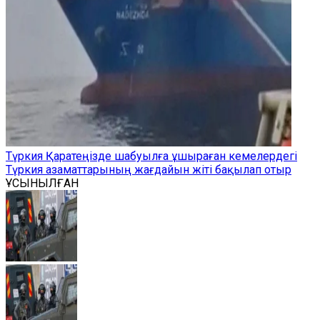
Түркия Қаратеңізде шабуылға ұшыраған кемелердегі
Түркия азаматтарының жағдайын жіті бақылап отыр
ҰСЫНЫЛҒАН