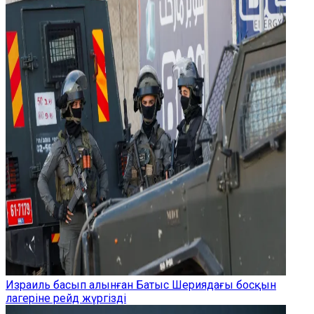
Израиль басып алынған Батыс Шериядағы босқын
лагеріне рейд жүргізді