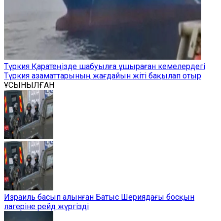
Түркия Қаратеңізде шабуылға ұшыраған кемелердегі
Түркия азаматтарының жағдайын жіті бақылап отыр
ҰСЫНЫЛҒАН
Израиль басып алынған Батыс Шериядағы босқын
лагеріне рейд жүргізді