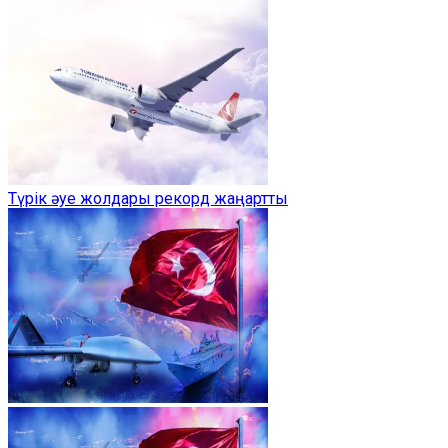
Түрік әуе жолдары рекорд жаңартты