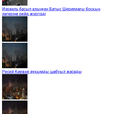
Израиль басып алынған Батыс Шериядағы босқын
лагеріне рейд жүргізді
Ресей Киевке ауқымды шабуыл жасады