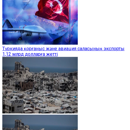
Түркияда қорғаныс және авиация саласының экспорты
1,12 млрд долларға жетті