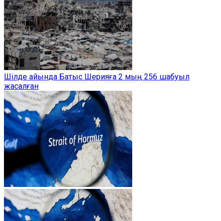
Шілде айында Батыс Шерияға 2 мың 256 шабуыл
жасалған