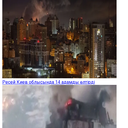
Ресей Киев облысында 14 адамды өлтірді