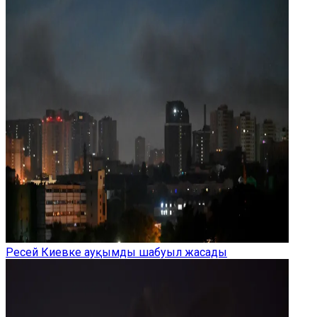
Ресей Киевке ауқымды шабуыл жасады