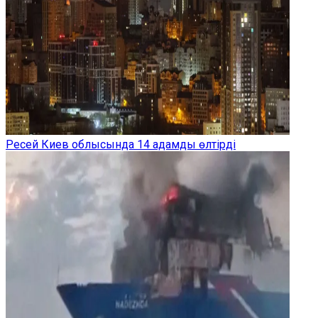
Ресей Киев облысында 14 адамды өлтірді