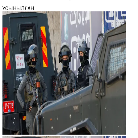
ҰСЫНЫЛҒАН