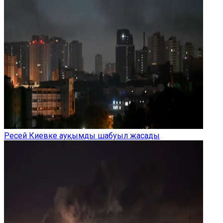
Ресей Киевке ауқымды шабуыл жасады