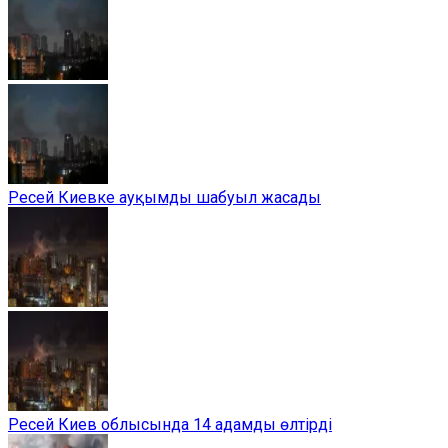
Ресей Киевке ауқымды шабуыл жасады
Ресей Киев облысында 14 адамды өлтірді