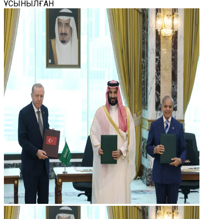
ҰСЫНЫЛҒАН