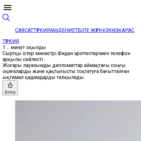
САЯСАТ
ТҮРКИЯ
МӘДЕНИЕТ
БІЛЕ ЖҮРІҢІЗ
КӨЗҚАРАС
ТҮРКИЯ
1 ... минут оқылды
Сыртқы істер министрі Фидан әріптестерімен телефон
арқылы сөйлесті
Жоғары лауазымды дипломаттар аймақтағы соңғы
оқиғаларды және қақтығысты тоқтатуға бағытталған
ықтимал қадамдарды талқылады.
Бөлісу