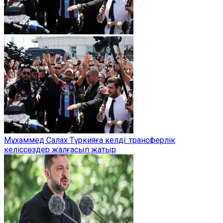
Мұхаммед Салах Түркияға келді: трансферлік
келіссөздер жалғасып жатыр