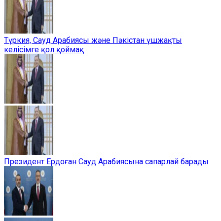
Түркия, Сауд Арабиясы және Пәкістан үшжақты
келісімге қол қоймақ
Президент Ердоған Сауд Арабиясына сапарлай барады