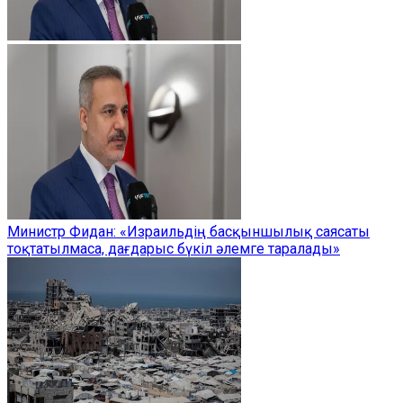
Министр Фидан: «Израильдің басқыншылық саясаты
тоқтатылмаса, дағдарыс бүкіл әлемге таралады»