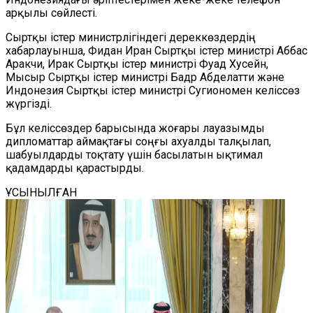
арқылы сөйлесті.
Сыртқы істер министрлігіндегі дереккөздердің
хабарлауынша, Фидан Иран Сыртқы істер министрі Аббас
Аракчи, Ирак Сыртқы істер министрі Фуад Хусейн,
Мысыр Сыртқы істер министрі Бадр Абделатти және
Индонезия Сыртқы істер министрі Сугиономен келіссөз
жүргізді.
Бұл келіссөздер барысында жоғары лауазымды
дипломаттар аймақтағы соңғы ахуалды талқылап,
шабуылдарды тоқтату үшін басылатын ықтимал
қадамдарды қарастырды.
ҰСЫНЫЛҒАН