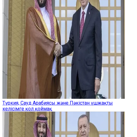
Түркия, Сауд Арабиясы және Пәкістан үшжақты
келісімге қол қоймақ