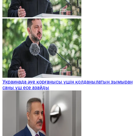
Украинада әуе қорғанысы үшін қолданылатын зымыран
саны үш есе азайды