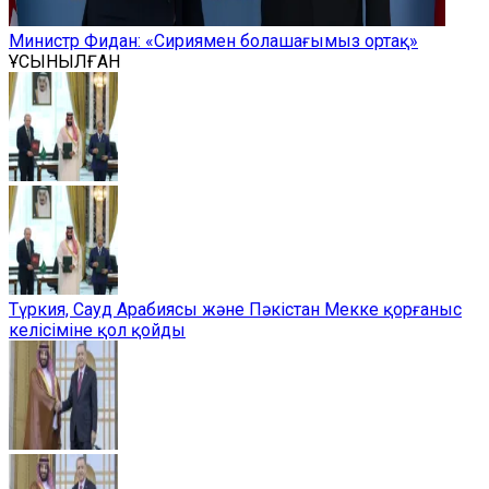
Министр Фидан: «Сириямен болашағымыз ортақ»
ҰСЫНЫЛҒАН
Түркия, Сауд Арабиясы және Пәкістан Мекке қорғаныс
келісіміне қол қойды