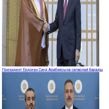
Президент Ердоған Сауд Арабиясына сапарлай барады