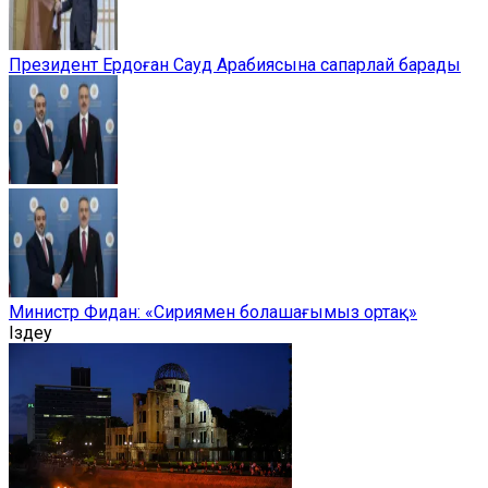
Президент Ердоған Сауд Арабиясына сапарлай барады
Министр Фидан: «Сириямен болашағымыз ортақ»
Іздеу