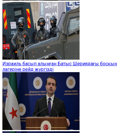
Израиль басып алынған Батыс Шериядағы босқын
лагеріне рейд жүргізді