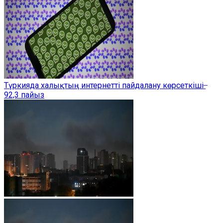
Түркияда халықтың интернетті пайдалану көрсеткіші ̶
92,3 пайыз