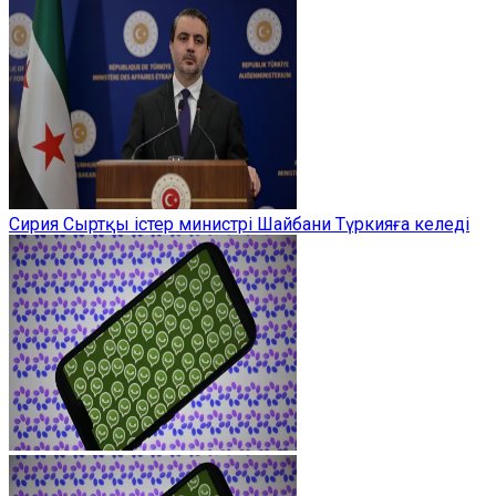
Сирия Сыртқы істер министрі Шайбани Түркияға келеді