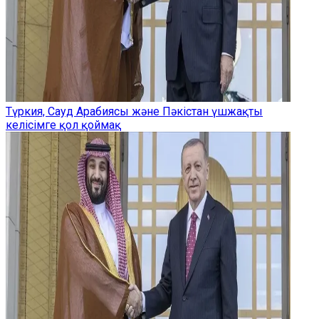
Түркия, Сауд Арабиясы және Пәкістан үшжақты
келісімге қол қоймақ