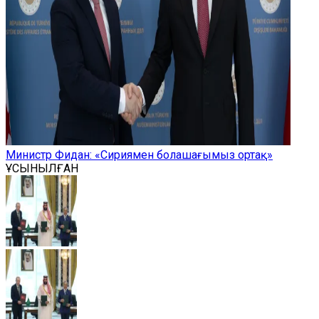
Министр Фидан: «Сириямен болашағымыз ортақ»
ҰСЫНЫЛҒАН