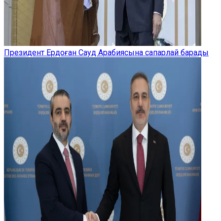
Президент Ердоған Сауд Арабиясына сапарлай барады