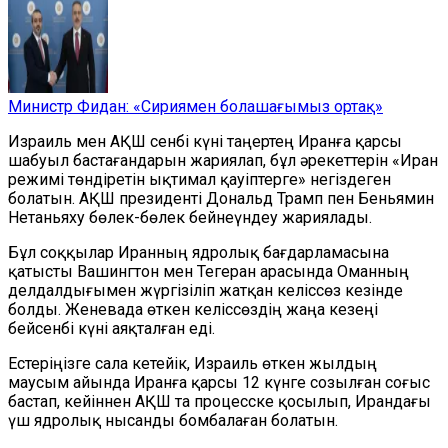
Министр Фидан: «Сириямен болашағымыз ортақ»
Израиль мен АҚШ сенбі күні таңертең Иранға қарсы
шабуыл бастағандарын жариялап, бұл әрекеттерін «Иран
режимі төндіретін ықтимал қауіптерге» негіздеген
болатын. АҚШ президенті Дональд Трамп пен Беньямин
Нетаньяху бөлек-бөлек бейнеүндеу жариялады.
Бұл соққылар Иранның ядролық бағдарламасына
қатысты Вашингтон мен Тегеран арасында Оманның
делдалдығымен жүргізіліп жатқан келіссөз кезінде
болды. Женевада өткен келіссөздің жаңа кезеңі
бейсенбі күні аяқталған еді.
Естеріңізге сала кетейік, Израиль өткен жылдың
маусым айында Иранға қарсы 12 күнге созылған соғыс
бастап, кейіннен АҚШ та процесске қосылып, Ирандағы
үш ядролық нысанды бомбалаған болатын.