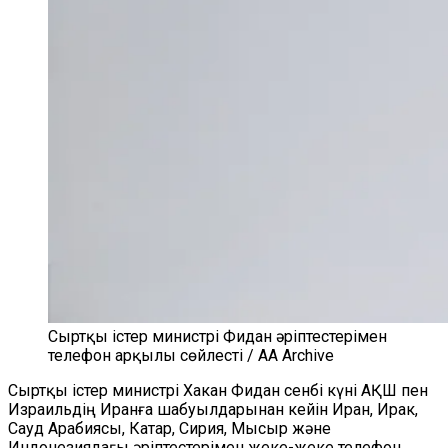
Сыртқы істер министрі Фидан әріптестерімен
телефон арқылы сөйлесті / AA Archive
Сыртқы істер министрі Хакан Фидан сенбі күні АҚШ пен
Израильдің Иранға шабуылдарынан кейін Иран, Ирак,
Сауд Арабиясы, Катар, Сирия, Мысыр және
Индонезиядағы әріптестерімен жеке-жеке телефон