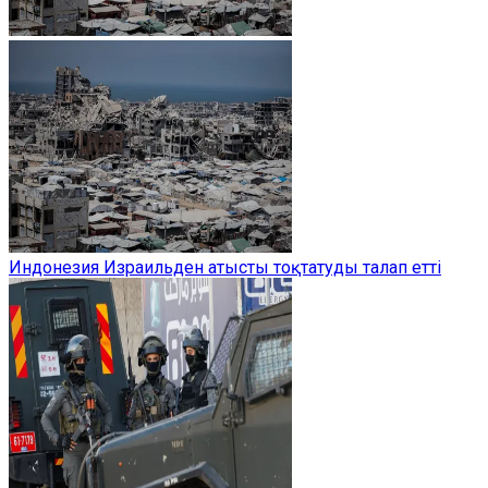
Индонезия Израильден атысты тоқтатуды талап етті