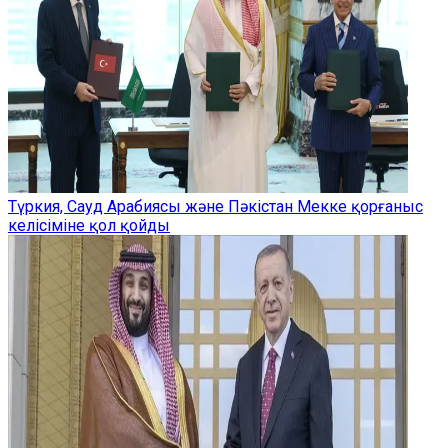
Түркия, Сауд Арабиясы және Пәкістан Мекке қорғаныс
келісіміне қол қойды