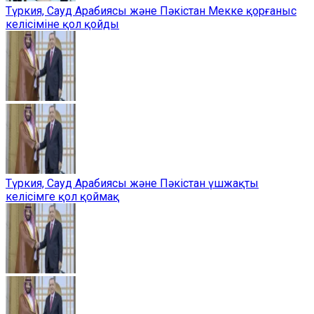
Түркия, Сауд Арабиясы және Пәкістан Мекке қорғаныс
келісіміне қол қойды
Түркия, Сауд Арабиясы және Пәкістан үшжақты
келісімге қол қоймақ