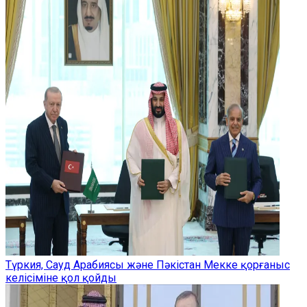
Түркия, Сауд Арабиясы және Пәкістан Мекке қорғаныс
келісіміне қол қойды