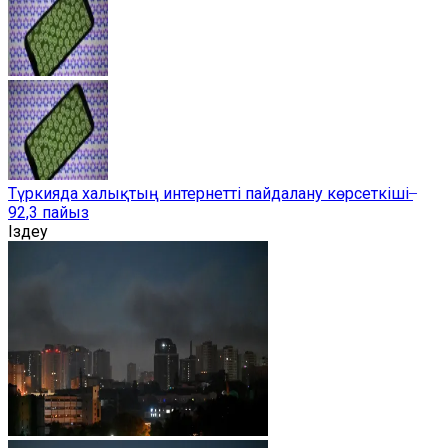
Түркияда халықтың интернетті пайдалану көрсеткіші ̶
92,3 пайыз
Іздеу