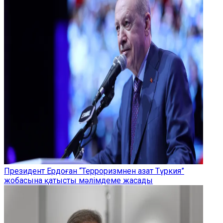
Президент Ердоған “Терроризмнен азат Түркия”
жобасына қатысты мәлімдеме жасады