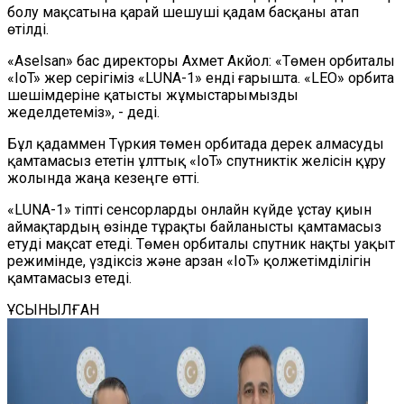
болу мақсатына қарай шешуші қадам басқаны атап
өтілді.
«Aselsan» бас директоры Ахмет Акйол: «Төмен орбиталы
«IoT» жер серігіміз «LUNA-1» енді ғарышта. «LEO» орбита
шешімдеріне қатысты жұмыстарымызды
жеделдетеміз», - деді.
Бұл қадаммен Түркия төмен орбитада дерек алмасуды
қамтамасыз ететін ұлттық «IoT» спутниктік желісін құру
жолында жаңа кезеңге өтті.
«LUNA-1» тіпті сенсорларды онлайн күйде ұстау қиын
аймақтардың өзінде тұрақты байланысты қамтамасыз
етуді мақсат етеді. Төмен орбиталы спутник нақты уақыт
режимінде, үздіксіз және арзан «IoT» қолжетімділігін
қамтамасыз етеді.
ҰСЫНЫЛҒАН