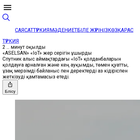
САЯСАТ
ТҮРКИЯ
МӘДЕНИЕТ
БІЛЕ ЖҮРІҢІЗ
КӨЗҚАРАС
ТҮРКИЯ
2 ... минут оқылды
«ASELSAN» «IoT» жер серігін ұшырды
Спутник алыс аймақтардағы «IoT» қолданбаларын
қолдауға арналған және кең ауқымды, төмен қуатты,
ұзақ мерзімді байланыс пен деректерді аз кідіріспен
жеткізуді қамтамасыз етеді.
Бөлісу