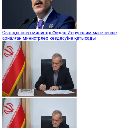
Сыртқы істер министрі Фидан Иерусалим мәселесіне
арналған министрлер кездесуіне қатысады