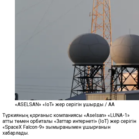
«ASELSAN» «IoT» жер серігін ұшырды / AA
Түркияның қорғаныс компаниясы «Aselsan» «LUNA-1»
атты төмен орбиталы «Заттар интернеті» (IoT) жер серігін
«SpaceX Falcon-9» зымыранымен ұшырғанын
хабарлады.