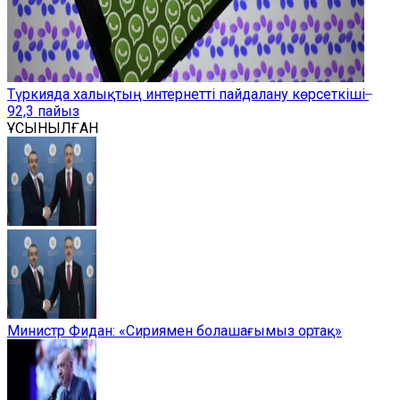
Түркияда халықтың интернетті пайдалану көрсеткіші ̶
92,3 пайыз
ҰСЫНЫЛҒАН
Министр Фидан: «Сириямен болашағымыз ортақ»