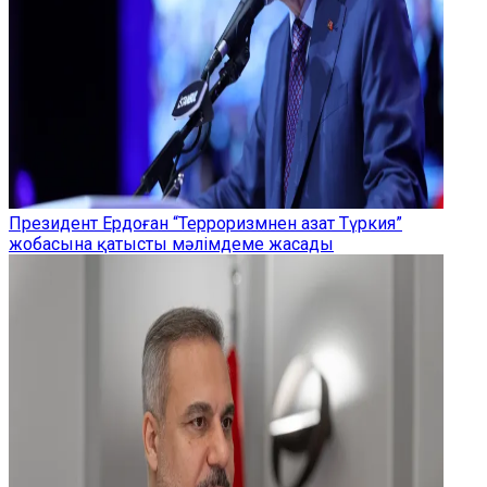
Президент Ердоған “Терроризмнен азат Түркия”
жобасына қатысты мәлімдеме жасады