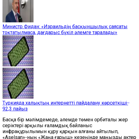
Министр Фидан: «Израильдің басқыншылық саясаты
тоқтатылмаса, дағдарыс бүкіл әлемге таралады»
Түркияда халықтың интернетті пайдалану көрсеткіші ̶
92,3 пайыз
Басқа бір мәлімдемеде, әлемде төмен орбиталы жер
серіктері арқылы ғаламдық байланыс
инфрақұрылымын құру қарқын алғаны айтылып,
«Aselsan»-ның «Жаңа ғарыш» кезеңінде маңызды актер