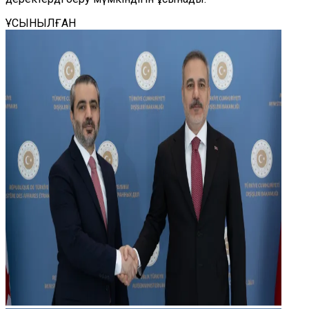
ҰСЫНЫЛҒАН