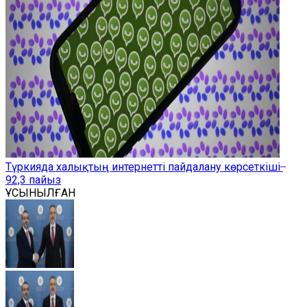
Түркияда халықтың интернетті пайдалану көрсеткіші ̶
92,3 пайыз
ҰСЫНЫЛҒАН