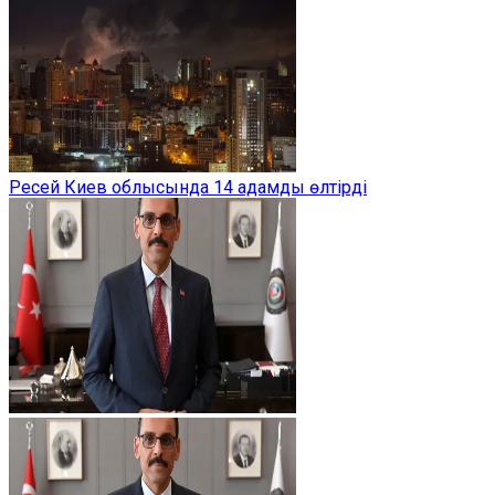
Ресей Киев облысында 14 адамды өлтірді