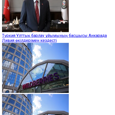
Түркия Ұлттық барлау ұйымының басшысы Анкарада
Ливия өкілдерімен кездесті