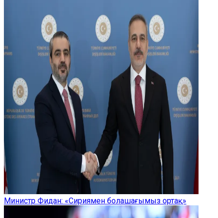
Министр Фидан: «Сириямен болашағымыз ортақ»