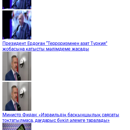
Президент Ердоған “Терроризмнен азат Түркия”
жобасына қатысты мәлімдеме жасады
Министр Фидан: «Израильдің басқыншылық саясаты
тоқтатылмаса, дағдарыс бүкіл әлемге таралады»