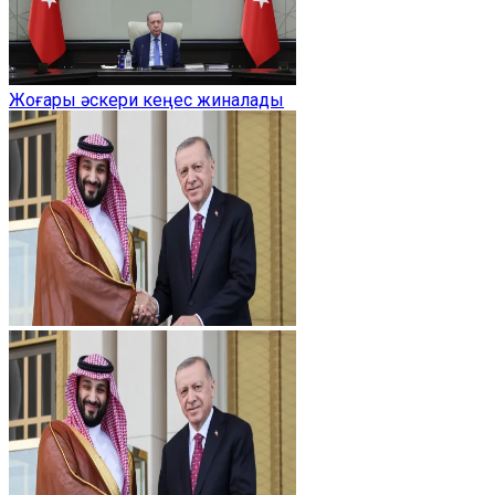
Жоғары әскери кеңес жиналады