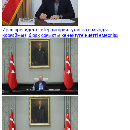
Иран президенті: «Территория тұтастығымызды
қорғаймыз, бірақ соғысты кеңейтуге ниетті емеспіз»