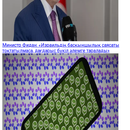
Министр Фидан: «Израильдің басқыншылық саясаты
тоқтатылмаса, дағдарыс бүкіл әлемге таралады»