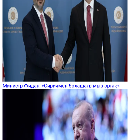
Министр Фидан: «Сириямен болашағымыз ортақ»