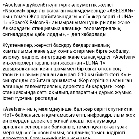
«Aselsan» дүйсенбі күні түрік әлеуметтік желісі
«Nsosyal» арқылы жасаған мәлімдемесінде «ASELSAN»-
ның төмен Жер орбитасындағы «IoT» жер серігі «LUNA-
1» «SpaceX Falcon-9» зымыранымен ұшырылды және
Анкарадағы станциямыз алғашқы телеметриялық
сигналдарды қабылдады», - деп хабарлады.
Жүктемелер, жерүсті басқару бағдарламалық
қамтылымы және ұшу компьютерімен бірге жобалау,
әзірлеу, өндіріс, интеграция және сынақ үрдісі «Aselsan»
инженерлері тарапынан жасалған «LUNA-1»
ұшырылғаннан кейін шамамен бір сағат өткен соң
тасығыш зымыраннан ажырап, 510 км биіктіктегі Күн-
синхронды орбитаға орналасты. Жер серігінен алынған
алғашқы телеметриялық деректер Анкарадағы жер
станциясында сәтті оқылып, аппараттың дұрыс жұмыс
істеп тұрғаны расталды.
«Aselsan»-ның мәлімдеуінше, бұл жер серігі спутниктік
«IoT» байланысын қамтамасыз етіп, инфрақұрылым жоқ
өңірлерден деректер жинай алады, кең аумаққа
арналған сенсорлық байланыс, төмен қуатты әрі ұзақ
мерзімді «IoT» қосылымы, сондай-ақ төмен кідірісті
деректерді беру мүмкіндігін ұсынады.