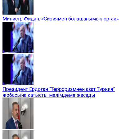
Министр Фидан: «Сириямен болашағымыз ортақ»
Президент Ердоған “Терроризмнен азат Түркия”
жобасына қатысты мәлімдеме жасады