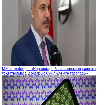
Министр Фидан: «Израильдің басқыншылық саясаты
тоқтатылмаса, дағдарыс бүкіл әлемге таралады»