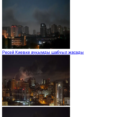
Ресей Киевке ауқымды шабуыл жасады