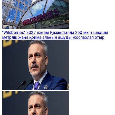
"Wildberries" 2027 жылы Қазақстанда 260 мың шаршы
метрлік жаңа қойма алаңын ашуды жоспарлап отыр