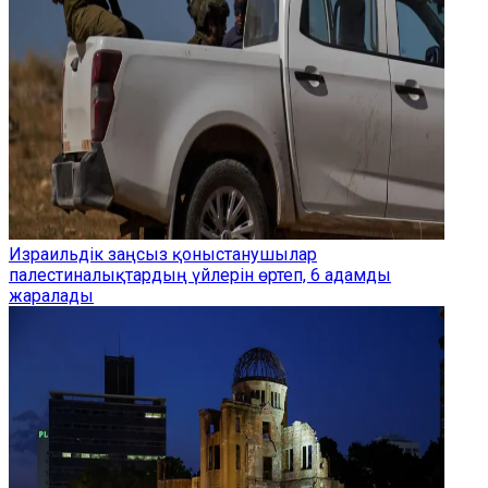
Израильдік заңсыз қоныстанушылар
палестиналықтардың үйлерін өртеп, 6 адамды
жаралады