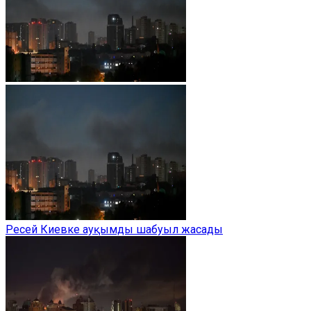
Ресей Киевке ауқымды шабуыл жасады