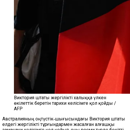
Виктория штаты жергілікті халыққа үлкен
өкілеттік беретін тарихи келісімге қол қойды /
AFP
Австралияның оңтүстік‑шығысындағы Виктория штаты
елдегі жергілікті тұрғындармен жасалған алғашқы
заманауи келісімге қол қойып, оны ресми түрде бекітті.