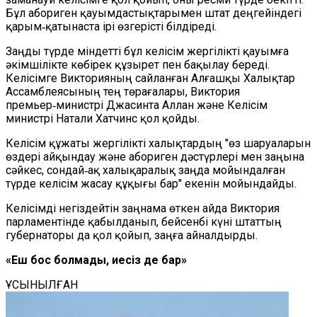
Бұл абориген қауымдастықтарымен штат деңгейіндегі
қарым‑қатынаста ірі өзгерісті білдіреді.
Заңды түрде міндетті бұл келісім жергілікті қауымға
әкімшілікте көбірек құзырет пен бақылау береді.
Келісімге Викторияның сайланған Алғашқы Халықтар
Ассамблеясының тең төрағалары, Виктория
премьер‑министрі Джасинта Аллан және Келісім
министрі Натали Хатчинс қол қойды.
Келісім құжаты жергілікті халықтардың "өз шаруаларын
өздері айқындау және абориген дәстүрлері мен заңына
сәйкес, сондай‑ақ халықаралық заңда мойындалған
түрде келісім жасау құқығы бар" екенін мойындайды.
Келісімді негіздейтін заңнама өткен айда Виктория
парламентінде қабылданып, бейсенбі күні штаттың
губернаторы да қол қойып, заңға айналдырды.
«Еш бос болмады, иесіз де бар»
ҰСЫНЫЛҒАН