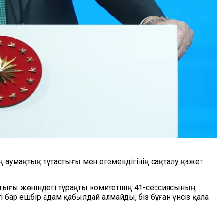
 аумақтық тұтастығы мен егемендігінің сақталу қажет
ығы жөніндегі тұрақты комитетінің 41-сессиясының
ар ешбір адам қабылдай алмайды, біз бұған үнсіз қала