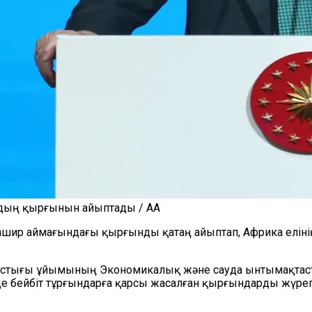
рдың қырғынын айыптады / AA
шир аймағындағы қырғынды қатаң айыптап, Африка елінің
тастығы ұйымының Экономикалық және сауда ынтымақтаст
бейбіт тұрғындарға қарсы жасалған қырғындарды жүрегі б