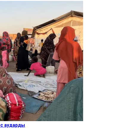
ыс аударды