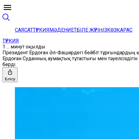
САЯСАТ
ТҮРКИЯ
МӘДЕНИЕТ
БІЛЕ ЖҮРІҢІЗ
КӨЗҚАРАС
ТҮРКИЯ
1 ... минут оқылды
Президент Ердоған Әл-Фаширдегі бейбіт тұрғындардың
Ердоған Суданның аумақтық тұтастығы мен тәуелсіздігі
берді.
Бөлісу