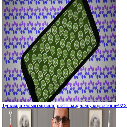
Түркияда халықтың интернетті пайдалану көрсеткіші ̶ 92,