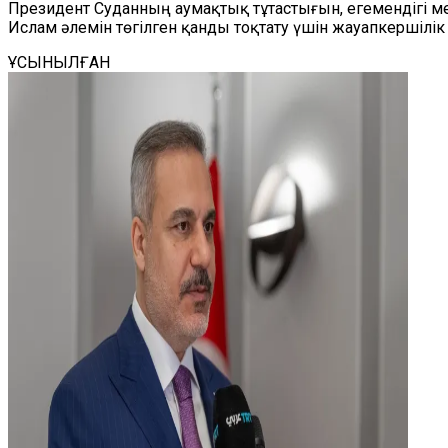
Президент Суданның аумақтық тұтастығын, егемендігі мен
Ислам әлемін төгілген қанды тоқтату үшін жауапкершілі
ҰСЫНЫЛҒАН