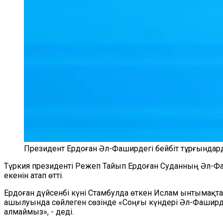
Президент Ердоған Әл-Фаширдегі бейбіт тұрғында
Түркия президенті Режеп Тайып Ердоған Суданның Әл-Фа
екенін атап өтті.
Ердоған дүйсенбі күні Стамбулда өткен Ислам ынтымақ
ашылуында сөйлеген сөзінде «Соңғы күндері Әл-Фаширде 
алмаймыз», - деді.