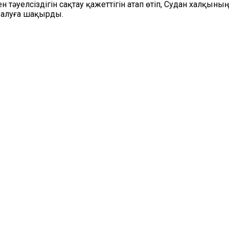
 тәуелсіздігін сақтау қажеттігін атап өтіп, Судан халқы
к алуға шақырды.