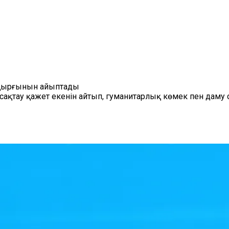
 қырғынын айыптады
н сақтау қажет екенін айтып, гуманитарлық көмек пен да