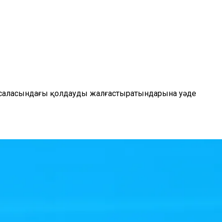
му саласындағы қолдауды жалғастыратындарына уәде