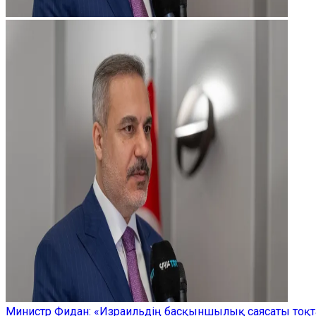
Министр Фидан: «Израильдің басқыншылық саясаты тоқта