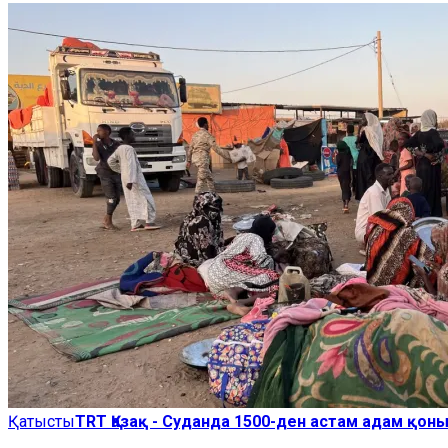
Қатысты
TRT Қазақ - Суданда 1500-ден астам адам қон