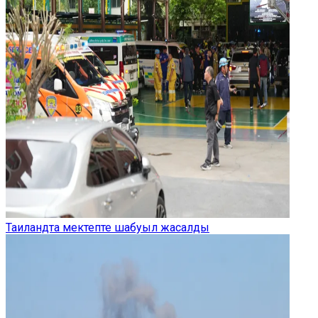
Таиландта мектепте шабуыл жасалды