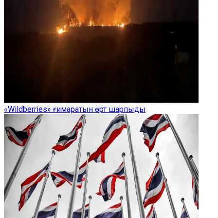
«Wildberries» ғимаратын өрт шарпыды