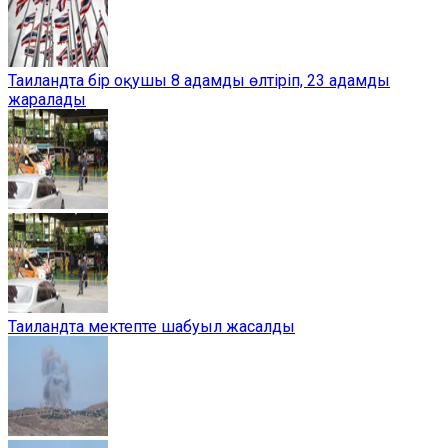
Таиландта бір оқушы 8 адамды өлтіріп, 23 адамды
жаралады
Таиландта мектепте шабуыл жасалды