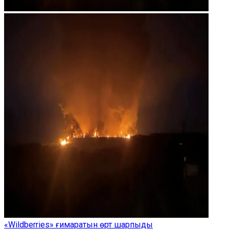
«Wildberries» ғимаратын өрт шарпыды