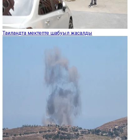
Таиландта мектепте шабуыл жасалды