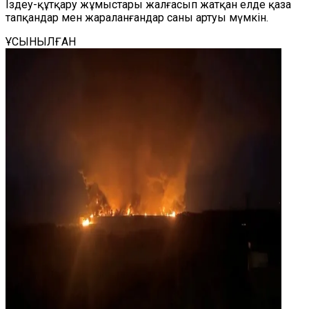
Іздеу-құтқару жұмыстары жалғасып жатқан елде қаза
тапқандар мен жараланғандар саны артуы мүмкін.
ҰСЫНЫЛҒАН