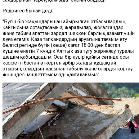
Родригес былай деді:
"Бүгін біз жақындарынан айырылған отбасылардың
қайғысына ортақтасамыз; жаралылар, жоғалғандар
және табиғи апаттан зардап шеккен барлық азамат үшін
дұға етеміз. Қаза тапқандардың аруағына тағзым ету
белгісі ретінде бүгін (кеше) сағат 18.00-ден бастап
күшіне енетін 7 күндік Ұлттық аза тұту жариялау туралы
шешім қабылдадым. Осы бір ауыр қайғы сәтінде осы
қасіретті бастан өткерген әрбір жанды құшақтай
отырып, олардың қасынан табылу және оларды қорғау
жөніндегі міндеттемемізді қайталаймыз".