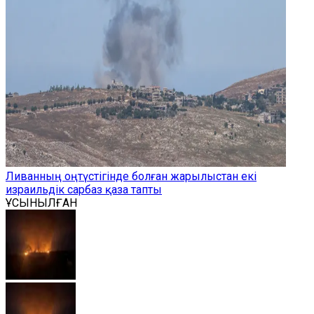
Ливанның оңтүстігінде болған жарылыстан екі
израильдік сарбаз қаза тапты
ҰСЫНЫЛҒАН