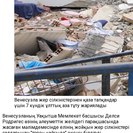
Венесуэла жер сілкіністерінен қаза тапқандар
үшін 7 күндік ұлттық аза тұту жариялады
Венесуэланың Уақытша Мемлекет басшысы Делси
Родригес өзінің әлеуметтік желідегі парақшасында
жасаған мәлімдемесінде елінің жойқын жер сілкіністері
салдарынан "терең қайғыда" екенін білдірді.