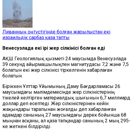
Ливанның оңтүстігінде болған жарылыстан екі
израильдік сарбаз қаза тапты
Венесуэлада екі ірі жер сілкінісі болған еді
АҚШ Геологиялық қызметі 24 маусымда Венесуэлада
39 секунд айырмашылықпен магнитудасы 7,2 және 7,5
болатын екі жер сілкінісі тіркелгенін хабарлаған
болатын.
Біріккен Ұлттар Ұйымының Даму Бағдарламасы 26
маусымдағы мәлімдемесінде жер сілкіністерінің
тікелей келтірген материалдық шығынын 6,7 миллиард
доллар деп есептеді. Жер сілкіністерінен кейін
жақындары тарапынан жоғалды деп хабарланған
адамдар санының 27 маусымдағы дерек бойынша 68
мыңнан асқаны, ал қаза тапқандар санының 2 мың 295-
ке жеткені білдірілді.