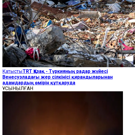
Қатысты
TRT Қазақ - Түркияның радар жүйесі
Венесуэладағы жер сілкінісі қирандыларынан
адамдардың өмірін құтқаруда
ҰСЫНЫЛҒАН