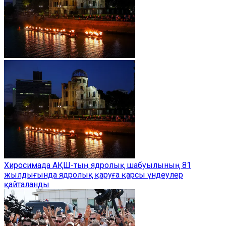
Хиросимада АҚШ-тың ядролық шабуылының 81
жылдығында ядролық қаруға қарсы үндеулер
қайталанды