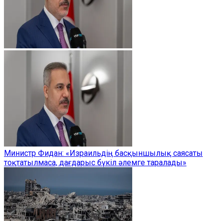
Министр Фидан: «Израильдің басқыншылық саясаты
тоқтатылмаса, дағдарыс бүкіл әлемге таралады»