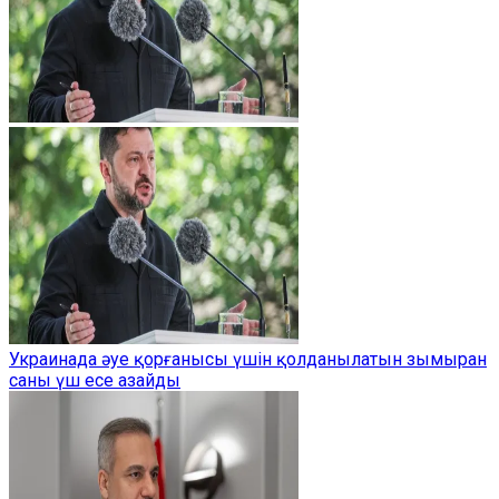
Украинада әуе қорғанысы үшін қолданылатын зымыран
саны үш есе азайды