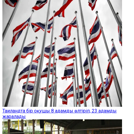
Таиландта бір оқушы 8 адамды өлтіріп, 23 адамды
жаралады