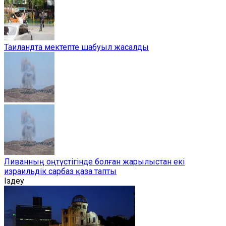
Таиландта мектепте шабуыл жасалды
Ливанның оңтүстігінде болған жарылыстан екі
израильдік сарбаз қаза тапты
Іздеу