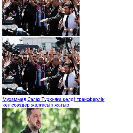
Мұхаммед Салах Түркияға келді: трансферлік
келіссөздер жалғасып жатыр