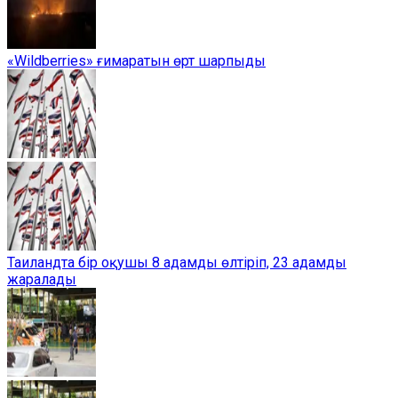
«Wildberries» ғимаратын өрт шарпыды
Таиландта бір оқушы 8 адамды өлтіріп, 23 адамды
жаралады