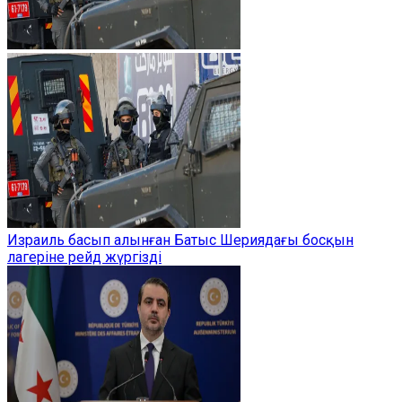
Израиль басып алынған Батыс Шериядағы босқын
лагеріне рейд жүргізді