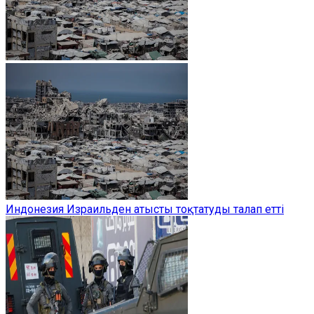
Индонезия Израильден атысты тоқтатуды талап етті