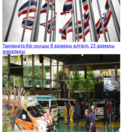
Таиландта бір оқушы 8 адамды өлтіріп, 23 адамды
жаралады