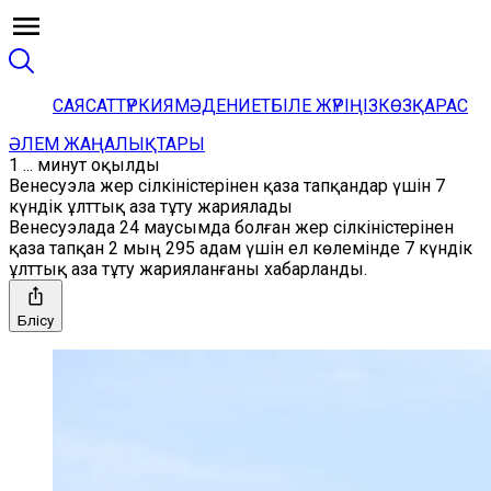
САЯСАТ
ТҮРКИЯ
МӘДЕНИЕТ
БІЛЕ ЖҮРІҢІЗ
КӨЗҚАРАС
ӘЛЕМ ЖАҢАЛЫҚТАРЫ
1 ... минут оқылды
Венесуэла жер сілкіністерінен қаза тапқандар үшін 7
күндік ұлттық аза тұту жариялады
Венесуэлада 24 маусымда болған жер сілкіністерінен
қаза тапқан 2 мың 295 адам үшін ел көлемінде 7 күндік
ұлттық аза тұту жарияланғаны хабарланды.
Бөлісу