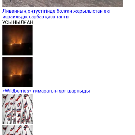
Ливанның оңтүстігінде болған жарылыстан екі
израильдік сарбаз қаза тапты
ҰСЫНЫЛҒАН
«Wildberries» ғимаратын өрт шарпыды