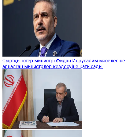
Сыртқы істер министрі Фидан Иерусалим мәселесіне
арналған министрлер кездесуіне қатысады