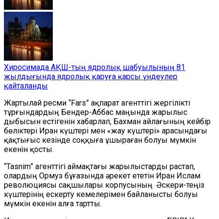
Хиросимада АҚШ-тың ядролық шабуылының 81
жылдығында ядролық қаруға қарсы үндеулер
қайталанды
Жартылай ресми
“
Fars
”
ақпарат агенттігі жергілікті
тұрғындардың Бендер-Аббас маңында жарылыс
дыбыс
ы
н естігенін хабарлап, Бахман айлағының кейбір
бөліктері Иран күштері мен «жау күштері» арасындағы
қақтығыс кезінде соққыға ұшыраған болуы мүмкін
екенін қосты.
“
Tasnim
”
агенттігі аймақтағы жарылыстарды растап,
олардың
О
рмуз бұғазында әрекет ететін Иран Ислам
революциясы сақшылары корпусының
Әскери-теңіз
күштерінің ескерту кемелерімен байланысты болуы
мүмкін екенін алға тартты.