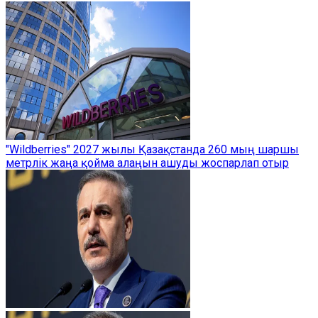
"Wildberries" 2027 жылы Қазақстанда 260 мың шаршы
метрлік жаңа қойма алаңын ашуды жоспарлап отыр