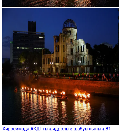
Хиросимада АҚШ-тың ядролық шабуылының 81