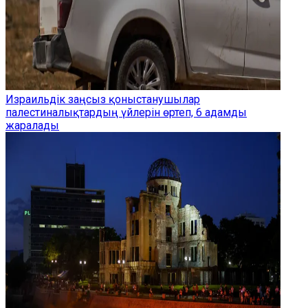
Израильдік заңсыз қоныстанушылар
палестиналықтардың үйлерін өртеп, 6 адамды
жаралады