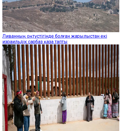
Ливанның оңтүстігінде болған жарылыстан екі
израильдік сарбаз қаза тапты