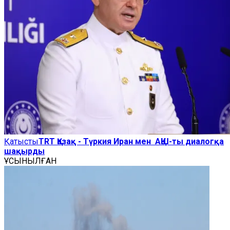
Қатысты
TRT Қазақ - Түркия Иран мен АҚШ-ты диалогқа
шақырды
ҰСЫНЫЛҒАН