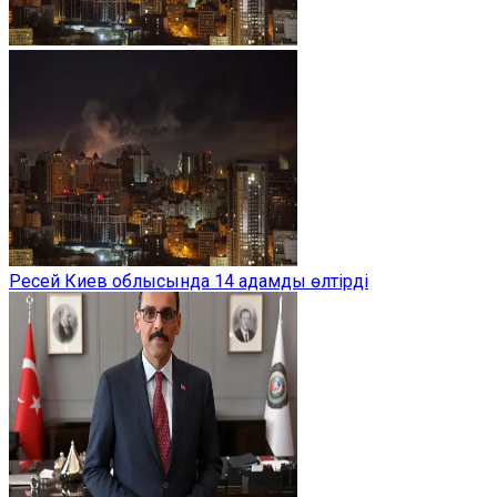
Ресей Киев облысында 14 адамды өлтірді