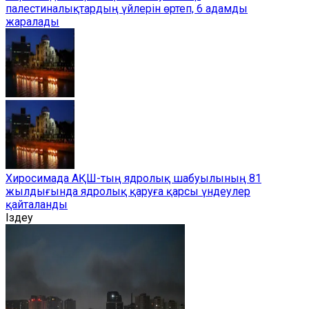
палестиналықтардың үйлерін өртеп, 6 адамды
жаралады
Хиросимада АҚШ-тың ядролық шабуылының 81
жылдығында ядролық қаруға қарсы үндеулер
қайталанды
Іздеу