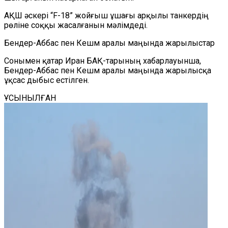
АҚШ әскері
“
F-18
”
жойғыш ұшағы арқылы танкердің
рөліне соққы жасалғанын мәлімдеді.
Бендер-Аббас пен Кешм аралы маңында жарылыстар
Сонымен қатар
Иран БАҚ-тарының хабарлауынша,
Бендер-Аббас пен Кешм аралы маңында жарылысқа
ұқсас дыбыс естілген.
ҰСЫНЫЛҒАН