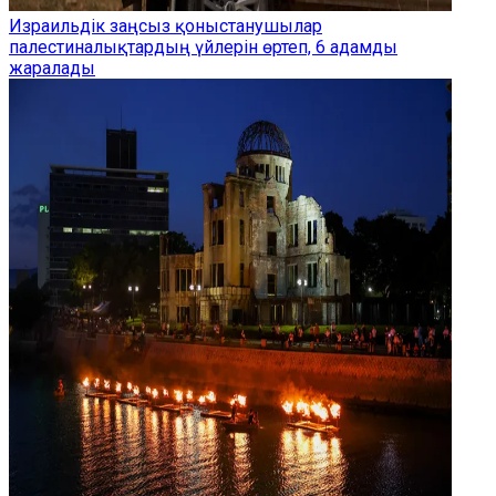
Израильдік заңсыз қоныстанушылар
палестиналықтардың үйлерін өртеп, 6 адамды
жаралады