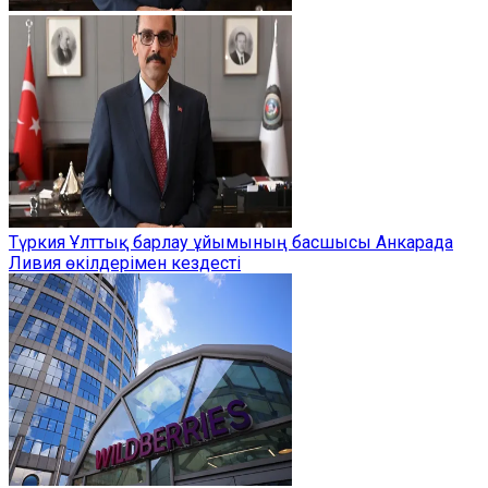
Түркия Ұлттық барлау ұйымының басшысы Анкарада
Ливия өкілдерімен кездесті