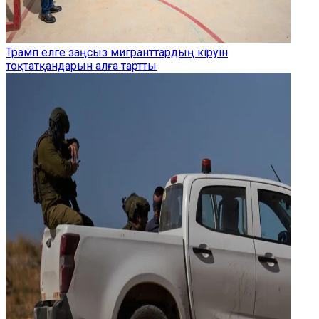
Трамп елге заңсыз мигранттардың кіруін
тоқтатқандарын алға тартты