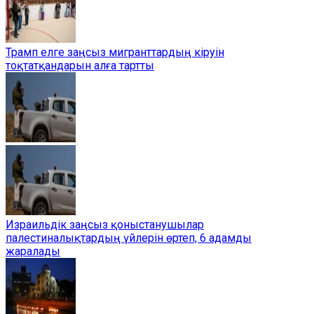
Трамп елге заңсыз мигранттардың кіруін
тоқтатқандарын алға тартты
Израильдік заңсыз қоныстанушылар
палестиналықтардың үйлерін өртеп, 6 адамды
жаралады