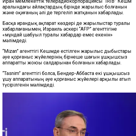
Иран мемлекеттік телерадиокорпорациясы
“
IRIB
”
Кешм
аралындағы айлақтардың бірінде жарылыс болғанын
және оқиғаның әлі де тергеліп жатқанын хабарлады.
Басқа ирандық ақпарат көздері де жарылыстар туралы
хабарлағанымен, Израиль әскері
“
AFP
”
агенттігіне
«мұндай шабуыл туралы хабардар емес екенін»
мәлімдеді.
“
Mizan
”
агенттігі Кешмде естілген жарылыс дыбыстары
әуе қорғаныс жүйелерінің бірнеше шағын ұшқышсыз
аппаратты жоюы салдарынан болғанын хабарлады.
“
Tasnim
”
агенттігі болса, Бендер-Аббаста екі ұшқышсыз
ұшу аппаратының әуе қорғаныс жүйелері арқылы атып
түсірілгенін мәлімдеді.