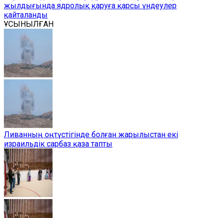
жылдығында ядролық қаруға қарсы үндеулер
қайталанды
ҰСЫНЫЛҒАН
Ливанның оңтүстігінде болған жарылыстан екі
израильдік сарбаз қаза тапты