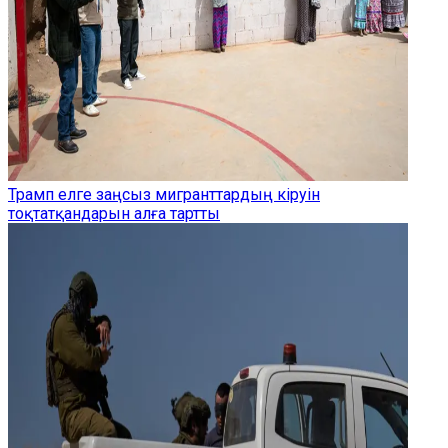
Трамп елге заңсыз мигранттардың кіруін
тоқтатқандарын алға тартты