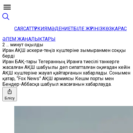
САЯСАТ
ТҮРКИЯ
МӘДЕНИЕТ
БІЛЕ ЖҮРІҢІЗ
КӨЗҚАРАС
ӘЛЕМ ЖАҢАЛЫҚТАРЫ
2 ... минут оқылды
Иран АҚШ әскери-теңіз күштеріне зымыранмен соққы
берді
Иран БАҚ-тары Тегеранның Иранға тиесілі танкерге
жасалған АҚШ шабуылы деп сипатталған оқиғадан кейін
АҚШ күштеріне жауап қайтарғанын хабарлады. Сонымен
қатар, “Fox News” АҚШ армиясы Кешм порты мен
Бендер-Аббасқа шабуыл жасағанын хабарлауда.
Бөлісу