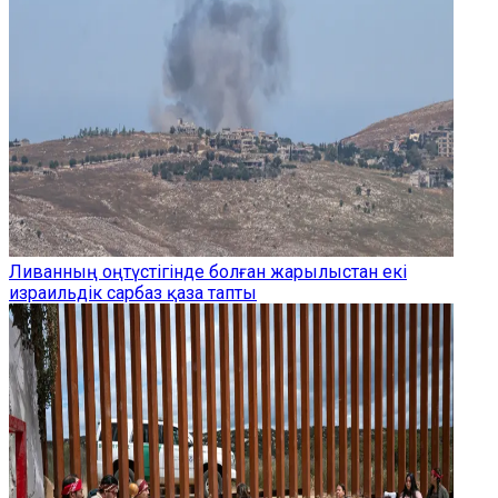
Ливанның оңтүстігінде болған жарылыстан екі
израильдік сарбаз қаза тапты