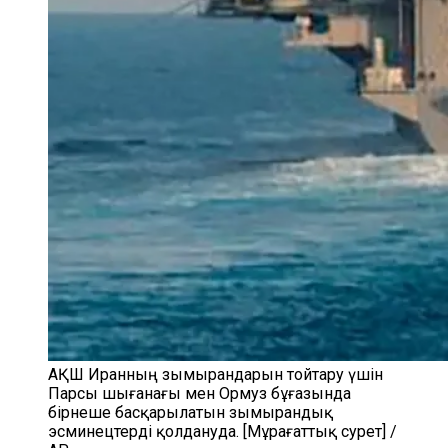
АҚШ Иранның зымырандарын тойтару үшін
Парсы шығанағы мен Ормуз бұғазында
бірнеше басқарылатын зымырандық
эсминецтерді қолдануда. [Мұрағаттық сурет] /