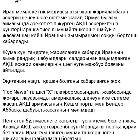
AP
Иран мемлекеттік медиасы аты-жөні жарияланбаған
әскери шенеунікке сілтеме жасап, Ормуз бұғазы
аймағында әрекет етіп жүрген АҚШ әскери-теңіз
күштері Иранға тиесілі мұнай танкеріне шабуыл
жасағаннан кейін Иранның зымыранмен соққы бергенін
хабарлады.
Жұма күні таңертең жарияланған хабарда Иранның
зымырандық шабуылдары салдарынан зақымданған
АҚШ әскери кемелерінің шегінуге мәжбүр болғаны
айтылды.
Оқиғаның нақты қашан болғаны хабарланған жоқ.
“
Fox News
”
тілшісі
“
X
”
платформасындағы жазбасында
жоғары лауазымды америкалық шенеунікке сілтеме
жасап, АҚШ армиясының Кешм порты мен Бендер-
Аббасқа шабуыл жасағанын мәлімдеді.
Пентагон бұл мәселеге қатысты түсініктеме берген жоқ.
Алайда АҚШ әскері сәрсенбі күні Ирандағы портқа қарай
бет алған Иран туы ілінген мұнай танкерін істен
шығарғанын хабарлаған болатын.