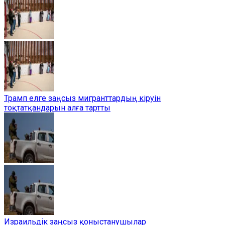
Трамп елге заңсыз мигранттардың кіруін
тоқтатқандарын алға тартты
Израильдік заңсыз қоныстанушылар