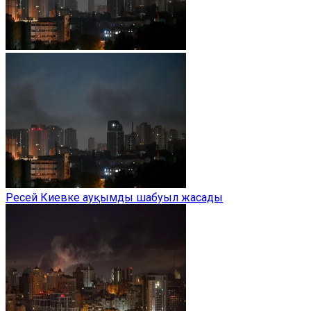
Ресей Киевке ауқымды шабуыл жасады