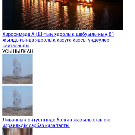
Хиросимада АҚШ-тың ядролық шабуылының 81
жылдығында ядролық қаруға қарсы үндеулер
қайталанды
ҰСЫНЫЛҒАН
Ливанның оңтүстігінде болған жарылыстан екі
израильдік сарбаз қаза тапты