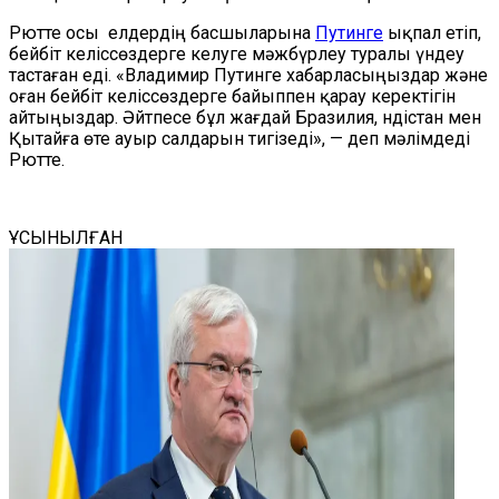
Рютте осы елдердің басшыларына
Путинге
ықпал етіп,
бейбіт келіссөздерге келуге мәжбүрлеу туралы үндеу
тастаған еді. «Владимир Путинге хабарласыңыздар және
оған бейбіт келіссөздерге байыппен қарау керектігін
айтыңыздар. Әйтпесе бұл жағдай Бразилия, Үндістан мен
Қытайға өте ауыр салдарын тигізеді», — деп мәлімдеді
Рютте.
ҰСЫНЫЛҒАН