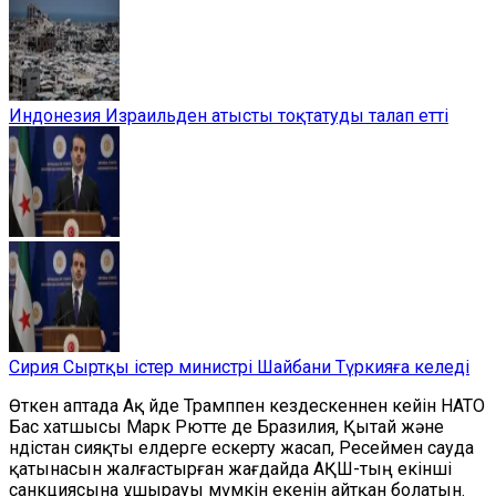
Индонезия Израильден атысты тоқтатуды талап етті
Сирия Сыртқы істер министрі Шайбани Түркияға келеді
Өткен аптада Ақ Үйде Трамппен кездескеннен кейін НАТО
Бас хатшысы Марк Рютте де Бразилия, Қытай және
Үндістан сияқты елдерге ескерту жасап, Ресеймен сауда
қатынасын жалғастырған жағдайда АҚШ-тың екінші
санкциясына ұшырауы мүмкін екенін айтқан болатын.