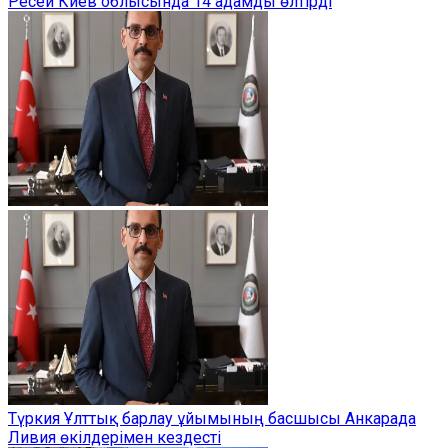
Ресей Киев облысында 14 адамды өлтірді
Түркия Ұлттық барлау ұйымының басшысы Анкарада
Ливия өкілдерімен кездесті