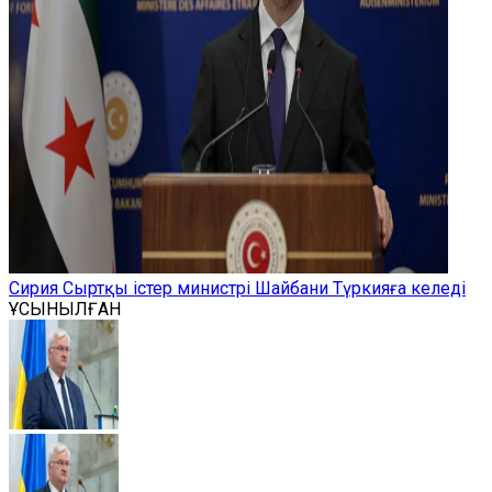
Сирия Сыртқы істер министрі Шайбани Түркияға келеді
ҰСЫНЫЛҒАН