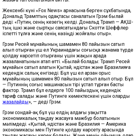
Жексенбі күні «Fox News» арнасына берген сұхбатында,
Дональд Трамптың одақтасы саналатын Грэм былай
деді: «Путин, сенің кезегің келді. Дональд Трамп — АҚШ-
тың ішкі және сыртқы саясатындағы Скотти Шеффлер
іспетті тұлға және сенің көзіңді жойғалы отыр».
Грэм Ресей мұнайының шамамен 80 пайызын сатып
алып отырған үш ел Украинадағы соғысқа жанама түрде
қолдау көрсетіп отырғаны үшін жақын арада
жазаланатынын атап өтті. «Былай болады: Трамп Ресей
мұнайын сатып алатын Қытай, Үндістан және Бразилияға
кедендік салық енгізеді. Бұл үш ел арзан орыс
мұнайының шамамен 80 пайызын сатып алып отыр. Бұл
— Путиннің соғыс машинасын тірі ұстап тұрған басты
фактор. Трамп бұл елдерге 100 пайыздық кедендік
тариф салады және Путинге көмектескені үшін оларды
жазалайды
», — деді Грэм.
Грэм сондай-ақ бұл үш елдің алдағы уақытта
экономикалық таңдау жасауға мәжбүр болатынын
мәлімдеді. «Қытай, Үндістан және Бразилия — Америка
экономикасы мен Путинге қолдау көрсету арасында
таңдау жасауы керек болады. Және менің ойымша, олар