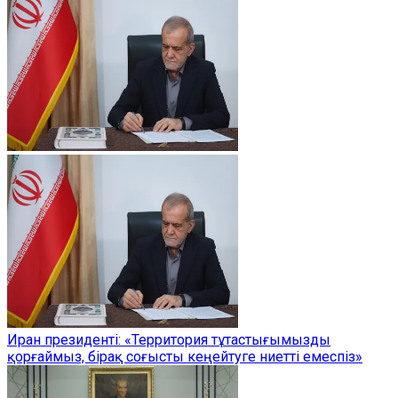
Иран президенті: «Территория тұтастығымызды
қорғаймыз, бірақ соғысты кеңейтуге ниетті емеспіз»