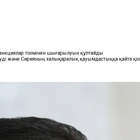
 санкциялар тізімінен шығарылуын құптайды
етуді және Сирияның халықаралық қауымдастыққа қайта қ