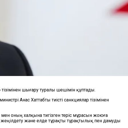
р тізімінен шығару туралы шешімін құптады.
инистрі Анас Хаттабты тиісті санкциялар тізімінен
 мен оның халқына тигізген теріс мұрасын жоюға
 жеңілдету және елде тұрақты тұрақтылық пен дамуды