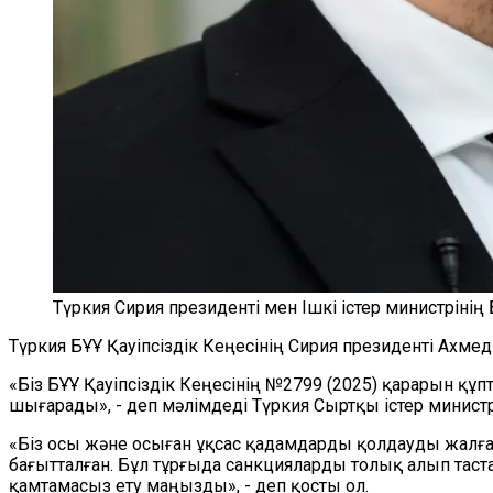
Түркия Сирия президенті мен Ішкі істер министріні
Түркия БҰҰ Қауіпсіздік Кеңесінің Сирия президенті Ахмед
«Біз БҰҰ Қауіпсіздік Кеңесінің №2799 (2025) қарарын құпт
шығарады», - деп мәлімдеді Түркия Сыртқы істер министрл
«Біз осы және осыған ұқсас қадамдарды қолдауды жалғас
бағытталған. Бұл тұрғыда санкцияларды толық алып тас
қамтамасыз ету маңызды», - деп қосты ол.