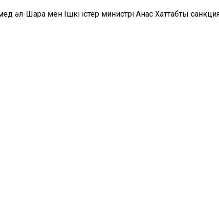
Ахмед әл-Шара мен Ішкі істер министрі Анас Хаттабты санк