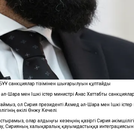
ң БҰҰ санкциялар тізімінен шығарылуын құптайды
 әл-Шара мен Ішкі істер министрі Анас Хаттабты санкцияла
аймыз, ол Сирия президенті Ахмед әл-Шара мен Ішкі істер м
ігінің өкілі Өнжу Кечелі.
тырамыз, олар алдыңғы кезеңнің қазіргі Сирия әкімшілігі
тау, Сирияның халықаралық қауымдастыққа интеграциясын