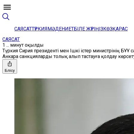
САЯСАТ
ТҮРКИЯ
МӘДЕНИЕТ
БІЛЕ ЖҮРІҢІЗ
КӨЗҚАРАС
САЯСАТ
1 ... минут оқылды
Түркия Сирия президенті мен Ішкі істер министрінің БҰҰ
Анкара санкцияларды толық алып тастауға қолдау көрс
Бөлісу