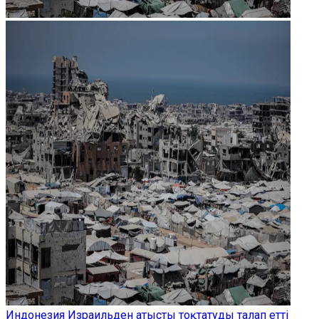
Индонезия Израильден атысты тоқтатуды талап етті