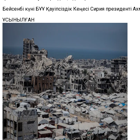
Бейсенбі күні БҰҰ Қауіпсіздік Кеңесі Сирия президенті 
ҰСЫНЫЛҒАН