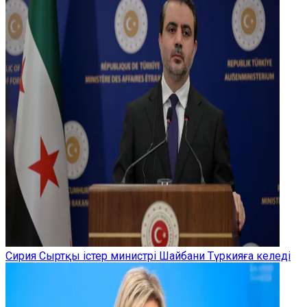
Сирия Сыртқы істер министрі Шайбани Түркияға келеді