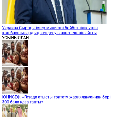
Украина Сыртқы істер министрі бейбітшілік үшін
көшбасшылардың кездесуі қажет екенін айтты
ҰСЫНЫЛҒАН
ЮНИСЕФ: «Газада атысты тоқтату жарияланғаннан бері
300 бала қаза тапты»