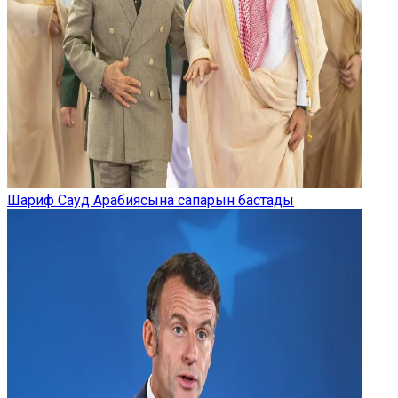
Шариф Сауд Арабиясына сапарын бастады