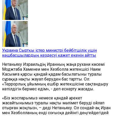
Украина Сыртқы істер министрі бейбітшілік үшін
көшбасшылардың кездесуі қажет екенін айтты
Нетаньяху Израильдің Иранның жаңа рухани көсемі
Моджтаба Хаменеи мен Хезболла жетекшісі Наим
Касымға қарсы қандай қадам басылатыны туралы
сұраққа нақты жауап беруден бас тартты. Ол:
«Террорлық ұйымның ешбір жетекшісіне сақтандыру
кепілдігін бермес едім», - деп ескерту жасады.
«Біз жоспарымыз немесе қандай әрекет
жасайтынымыз туралы нақты мәлімет беруді ойлап
отырған жоқпыз», – деді Нетаньяху. Ол сондай-ақ Иран
мен Хезболланың енді соғысқа дейінгі деңгейдегідей