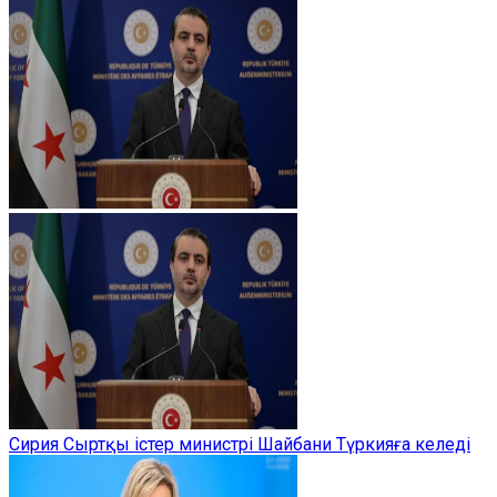
Сирия Сыртқы істер министрі Шайбани Түркияға келеді