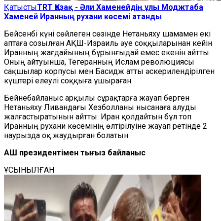
Қатысты
TRT Қазақ - Әли Хаменейдің ұлы Моджтаба
Хаменей Иранның рухани көсемі атанды
Бейсенбі күні сөйлеген сөзінде Нетаньяху шамамен екі
аптаға созылған АҚШ-Израиль әуе соққыларынан кейін
Иранның жағдайының бұрынғыдай емес екенін айтты.
Оның айтуынша, Тегеранның Ислам революциясы
сақшылар корпусы мен Басидж атты әскерилендірілген
күштері елеулі соққыға ұшыраған.
Бейнебайланыс арқылы сұрақтарға жауап берген
Нетаньяху Ливандағы Хезболланы нысанаға алуды
жалғастыратынын айтты.
Иран қолдайтын бұл топ
Иранның рухани көсемінің өлтірілуіне жауап ретінде 2
наурызда оқ жаудырған болатын.
АҚШ президентімен тығыз байланыс
ҰСЫНЫЛҒАН