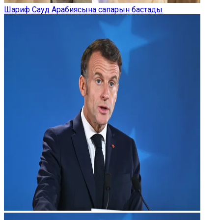
Шариф Сауд Арабиясына сапарын бастады