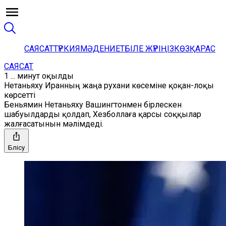
САЯСАТ
ТҮРКИЯ
МӘДЕНИЕТ
БІЛЕ ЖҮРІҢІЗ
КӨЗҚАРАС
САЯСАТ
1 ... минут оқылды
Нетаньяху Иранның жаңа рухани көсеміне қоқан-лоқы
көрсетті
Беньямин Нетаньяху Вашингтонмен бірлескен
шабуылдарды қолдап, Хезболлаға қарсы соққылар
жалғасатынын мәлімдеді.
Бөлісу