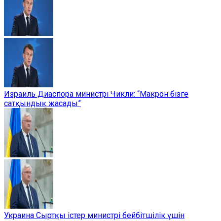
Израиль Диаспора министрі Чикли: “Макрон бізге
сатқындық жасады”
Украина Сыртқы істер министрі бейбітшілік үшін