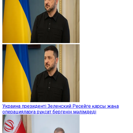
Украина президенті Зеленский Ресейге қарсы жаңа
операцияларға рұқсат бергенін мәлімдеді