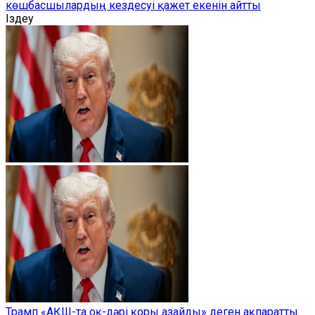
көшбасшылардың кездесуі қажет екенін айтты
Іздеу
Трамп «АҚШ-та оқ-дәрі қоры азайды» деген ақпаратты