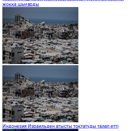
жоққа шығарды
Индонезия Израильден атысты тоқтатуды талап етті