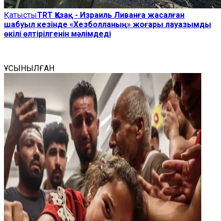
Қатысты
TRT Қазақ - Израиль Ливанға жасалған
шабуыл кезінде «Хезболланың» жоғары лауазымды
өкілі өлтірілгенін мәлімдеді
ҰСЫНЫЛҒАН