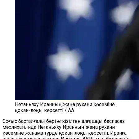
Нетаньяху Иранның жаңа рухани көсеміне
қоқан-лоқы көрсетті / AA
Соғыс басталғалы бері өткізілген алғашқы баспасөз
мәслихатында Нетаньяху Иранның жаңа рухани
көсеміне жанама түрде қоқан-лоқы көрсетіп, Иранға
қарсы жүргізіліп жатқан Израиль-АҚШ-тың бірлескен