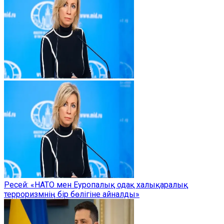
Ресей: «НАТО мен Еуропалық одақ халықаралық
терроризмнің бір бөлігіне айналды»