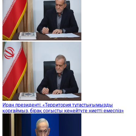
Иран президенті: «Территория тұтастығымызды
қорғаймыз, бірақ соғысты кеңейтуге ниетті емеспіз»