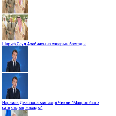
Шариф Сауд Арабиясына сапарын бастады
Израиль Диаспора министрі Чикли: “Макрон бізге
сатқындық жасады”