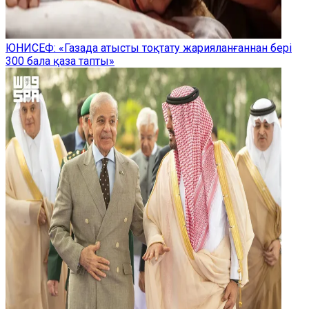
ЮНИСЕФ: «Газада атысты тоқтату жарияланғаннан бері
300 бала қаза тапты»