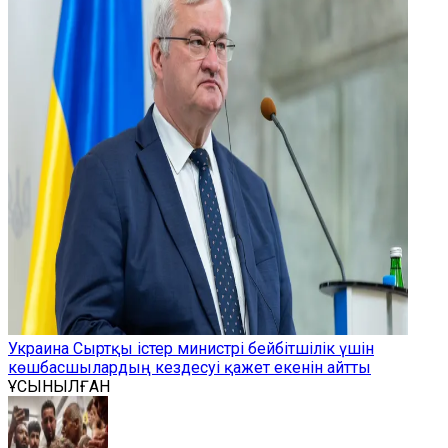
Украина Сыртқы істер министрі бейбітшілік үшін
көшбасшылардың кездесуі қажет екенін айтты
ҰСЫНЫЛҒАН