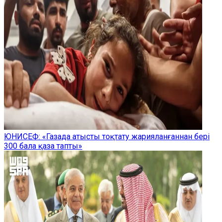
ЮНИСЕФ: «Газада атысты тоқтату жарияланғаннан бері
300 бала қаза тапты»