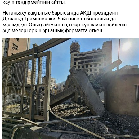
қауіп төндірмейтінін айтты.
Нетаньяху қақтығыс барысында АҚШ президенті
Дональд Трамппен жиі байланыста болғанын да
мәлімдеді. Оның айтуынша, олар күн сайын сөйлесіп,
әңгімелері еркін әрі ашық форматта өткен.