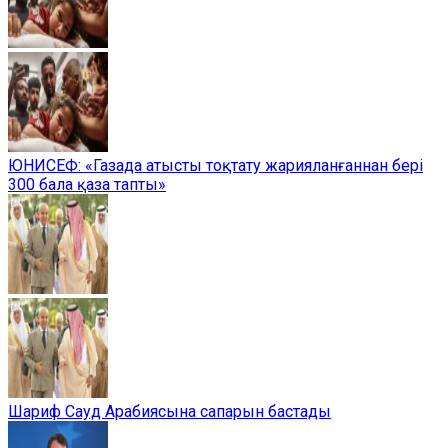
ЮНИСЕФ: «Газада атысты тоқтату жарияланғаннан бері
300 бала қаза тапты»
Шариф Сауд Арабиясына сапарын бастады