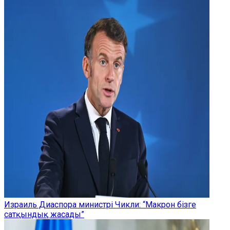
Израиль Диаспора министрі Чикли: “Макрон бізге
сатқындық жасады”