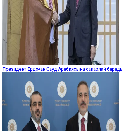
Президент Ердоған Сауд Арабиясына сапарлай барады