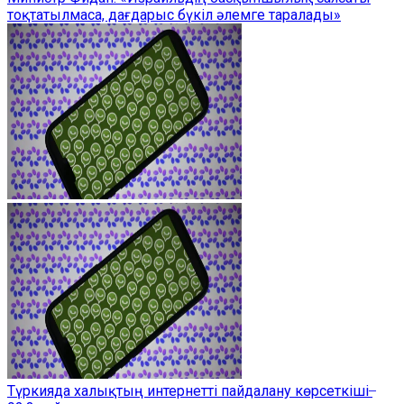
тоқтатылмаса, дағдарыс бүкіл әлемге таралады»
Түркияда халықтың интернетті пайдалану көрсеткіші ̶