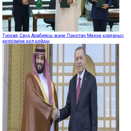
Түркия, Сауд Арабиясы және Пәкістан Мекке қорғаныс
келісіміне қол қойды