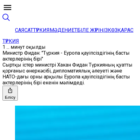
САЯСАТ
ТҮРКИЯ
МӘДЕНИЕТ
БІЛЕ ЖҮРІҢІЗ
КӨЗҚАРАС
ТҮРКИЯ
1 ... минут оқылды
Министр Фидан: "Түркия - Еуропа қауіпсіздігінің басты
актерлерінің бірі"
Сыртқы істер министрі Хакан Фидан Түркияның қуатты
қорғаныс өнеркәсібі, дипломатиялық әлеуеті және
НАТО-дағы орны арқылы Еуропа қауіпсіздігінің басты
актерлерінің бірі екенін мәлімдеді.
Бөлісу