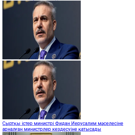
Сыртқы істер министрі Фидан Иерусалим мәселесіне
арналған министрлер кездесуіне қатысады