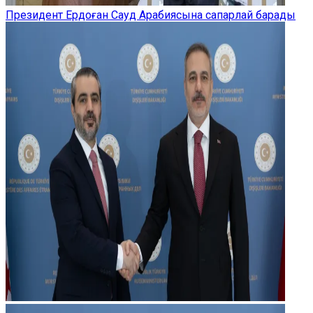
Президент Ердоған Сауд Арабиясына сапарлай барады