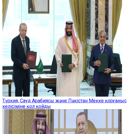
Түркия, Сауд Арабиясы және Пәкістан Мекке қорғаныс
келісіміне қол қойды