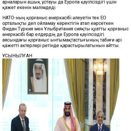
арналарын ашық ұстауы да Еуропа қауіпсіздігі үшін
қажет екенін мәлімдеді.
НАТО-ның қорғаныс өнеркәсібі әлеуетін тек ЕО
орталықты деп ойламау керектігін атап көрсеткен
Фидан Түркия мен Ұлыбритания сияқты қуатты қорғаныс
өнеркәсібі бар елдердің де Еуропа қауіпсіздігі
аясындағы қорғаныс ынтымақтастығының табиғи әрі
қажетті актерлері ретінде қарастырылатынын айтты.
ҰСЫНЫЛҒАН