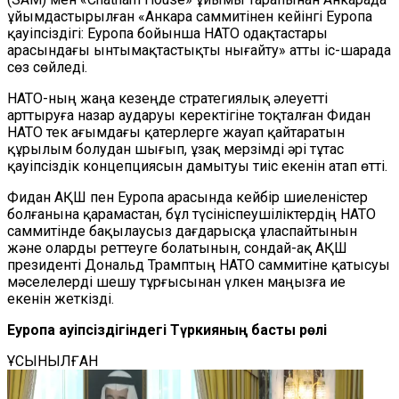
ұйымдастырылған «Анкара саммитінен кейінгі Еуропа
қауіпсіздігі: Еуропа бойынша НАТО одақтастары
арасындағы ынтымақтастықты нығайту» атты іс-шарада
сөз сөйледі.
НАТО-ның жаңа кезеңде стратегиялық әлеуетті
арттыруға назар аударуы керектігіне тоқталған Фидан
НАТО тек ағымдағы қатерлерге жауап қайтаратын
құрылым болудан шығып, ұзақ мерзімді әрі тұтас
қауіпсіздік концепциясын дамытуы тиіс екенін атап өтті.
Фидан АҚШ пен Еуропа арасында кейбір шиеленістер
болғанына қарамастан, бұл түсініспеушіліктердің НАТО
саммитінде бақылаусыз дағдарысқа ұласпайтынын
және оларды реттеуге болатынын, сондай-ақ АҚШ
президенті Дональд Трамптың НАТО саммитіне қатысуы
мәселелерді шешу тұрғысынан үлкен маңызға ие
екенін жеткізді.
Еуропа қауіпсіздігіндегі Түркияның басты рөлі
ҰСЫНЫЛҒАН