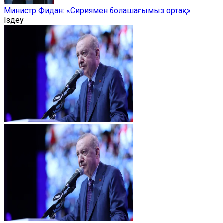
Министр Фидан: «Сириямен болашағымыз ортақ»
Іздеу