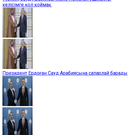
келісімге қол қоймақ
Президент Ердоған Сауд Арабиясына сапарлай барады