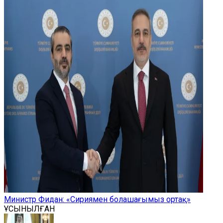
Министр Фидан: «Сириямен болашағымыз ортақ»
ҰСЫНЫЛҒАН