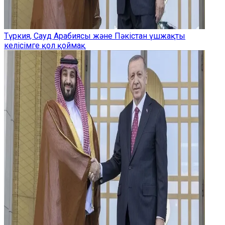
Түркия, Сауд Арабиясы және Пәкістан үшжақты
келісімге қол қоймақ