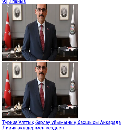
92,3 пайыз
Түркия Ұлттық барлау ұйымының басшысы Анкарада
Ливия өкілдерімен кездесті