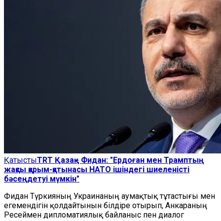
Қатысты
TRT Қазақ - Фидан: "Ердоған мен Трамптың
жақсы қарым-қатынасы НАТО ішіндегі шиеленісті
бәсеңдетуі мүмкін"
Фидан Түркияның Украинаның аумақтық тұтастығы мен
егемендігін қолдайтынын білдіре отырып, Анкараның
Ресеймен дипломатиялық байланыс пен диалог