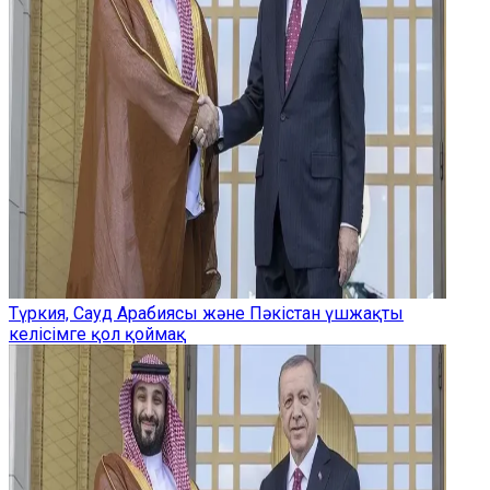
Түркия, Сауд Арабиясы және Пәкістан үшжақты
келісімге қол қоймақ