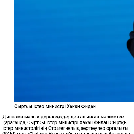
Сыртқы істер министрі Хакан Фидан
Дипломатиялық дереккөздерден алынған мәліметке
қарағанда, Сыртқы істер министрі Хакан Фидан Сыртқы
істер министрлігінің Стратегиялық зерттеулер орталығы
(SAM) мен «Chatham House» ұйымы тарапынан Анкарада