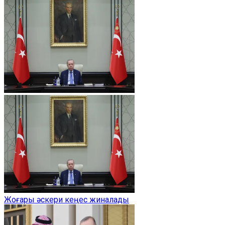
Жоғары әскери кеңес жиналады