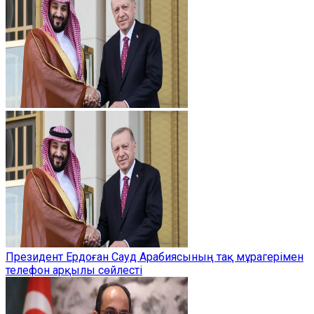
Президент Ердоған Сауд Арабиясының тақ мұрагерімен
телефон арқылы сөйлесті