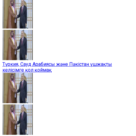
Түркия, Сауд Арабиясы және Пәкістан үшжақты
келісімге қол қоймақ