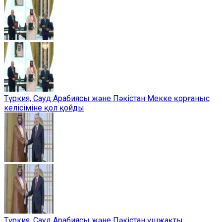
Түркия, Сауд Арабиясы және Пәкістан Мекке қорғаныс
келісіміне қол қойды
Түркия, Сауд Арабиясы және Пәкістан үшжақты