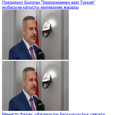
Президент Ердоған “Терроризмнен азат Түркия”
жобасына қатысты мәлімдеме жасады
Министр Фидан: «Израильдің басқыншылық саясаты