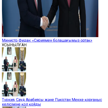
Министр Фидан: «Сириямен болашағымыз ортақ»
ҰСЫНЫЛҒАН
Түркия, Сауд Арабиясы және Пәкістан Мекке қорғаныс
келісіміне қол қойды