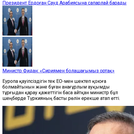
Президент Ердоған Сауд Арабиясына сапарлай барады
Министр Фидан: «Сириямен болашағымыз ортақ»
Еуропа қауіпсіздігін тек ЕО-мен шектеп қоюға
болмайтынын және бұған анағұрлым ауқымды
тұрғыдан қарау қажеттігін баса айтқан министр бұл
шеңберде Түркияның басты рөлін ерекше атап өтті.