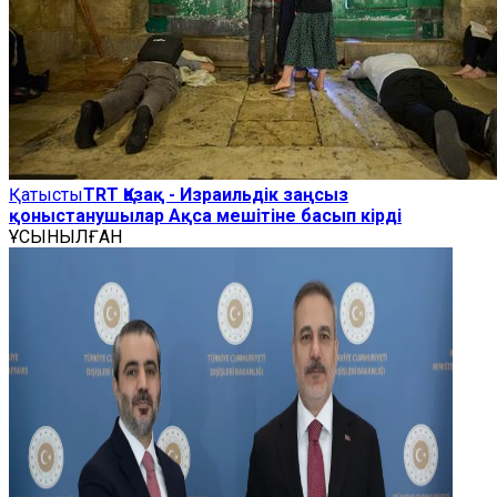
Қатысты
TRT Қазақ - Израильдік заңсыз
қоныстанушылар Ақса мешітіне басып кірді
ҰСЫНЫЛҒАН