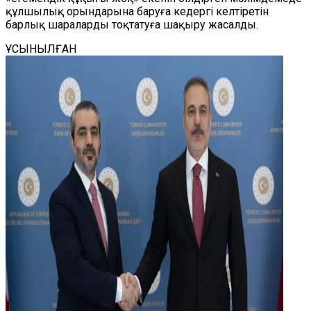
құлшылық орындарына баруға кедергі келтіретін
барлық шараларды тоқтатуға шақыру жасалды.
ҰСЫНЫЛҒАН