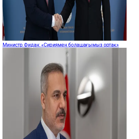
Министр Фидан: «Сириямен болашағымыз ортақ»