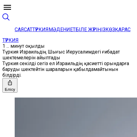
САЯСАТ
ТҮРКИЯ
МӘДЕНИЕТ
БІЛЕ ЖҮРІҢІЗ
КӨЗҚАРАС
ТҮРКИЯ
1 ... минут оқылды
Түркия Израильдің Шығыс Иерусалимдегі ғибадат
шектемелерін айыптады
Түркия секілді сегіз ел Израильдің қасиетті орындарға
баруды шектейтін шараларын қабылдамайтынын
білдірді.
Бөлісу