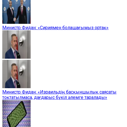
Министр Фидан: «Сириямен болашағымыз ортақ»
Министр Фидан: «Израильдің басқыншылық саясаты
тоқтатылмаса, дағдарыс бүкіл әлемге таралады»