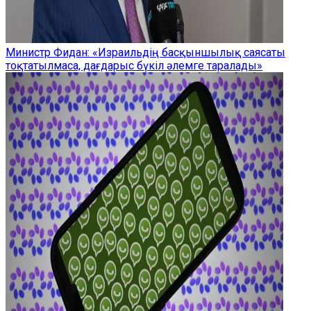
Министр Фидан: «Израильдің басқыншылық саясаты
тоқтатылмаса, дағдарыс бүкіл әлемге таралады»