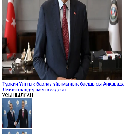
Түркия Ұлттық барлау ұйымының басшысы Анкарада
Ливия өкілдерімен кездесті
ҰСЫНЫЛҒАН