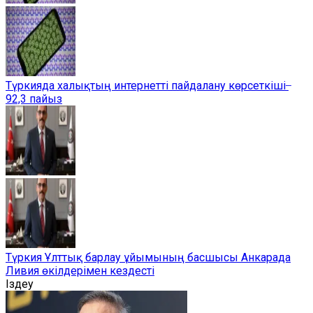
Түркияда халықтың интернетті пайдалану көрсеткіші ̶
92,3 пайыз
Түркия Ұлттық барлау ұйымының басшысы Анкарада
Ливия өкілдерімен кездесті
Іздеу