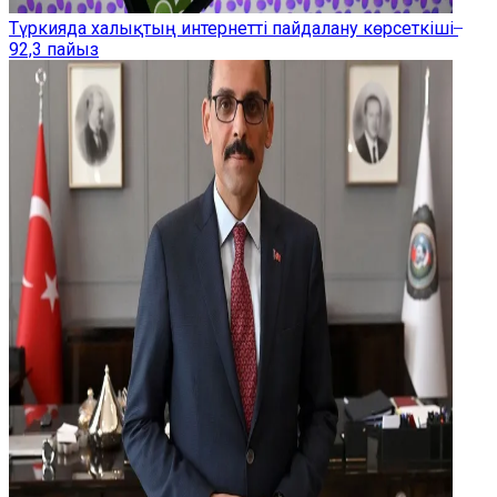
Түркияда халықтың интернетті пайдалану көрсеткіші ̶
92,3 пайыз