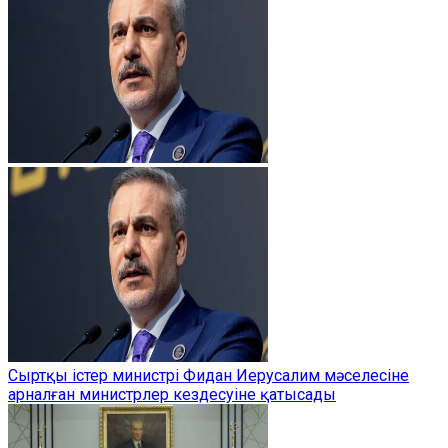
Сыртқы істер министрі Фидан Иерусалим мәселесіне
арналған министрлер кездесуіне қатысады