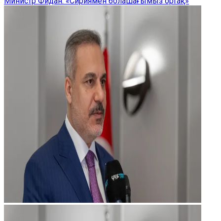
Министр Фидан: «Сириямен болашағымыз ортақ»