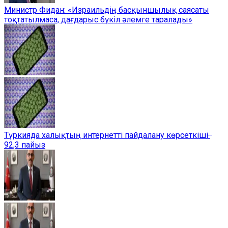
Министр Фидан: «Израильдің басқыншылық саясаты
тоқтатылмаса, дағдарыс бүкіл әлемге таралады»
Түркияда халықтың интернетті пайдалану көрсеткіші ̶
92,3 пайыз