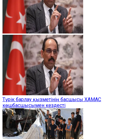
Түрік барлау қызметінің басшысы ХАМАС
көшбасшысымен кездесті