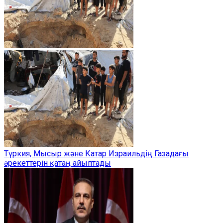
Түркия, Мысыр және Катар Израильдің Газадағы
әрекеттерін қатаң айыптады