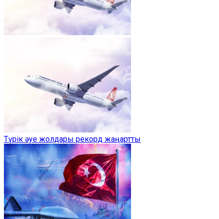
Түрік әуе жолдары рекорд жаңартты