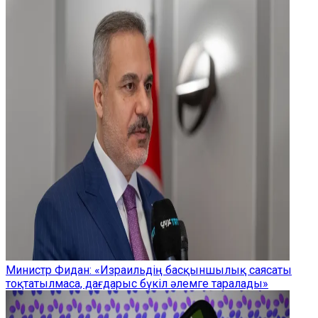
Министр Фидан: «Израильдің басқыншылық саясаты
тоқтатылмаса, дағдарыс бүкіл әлемге таралады»