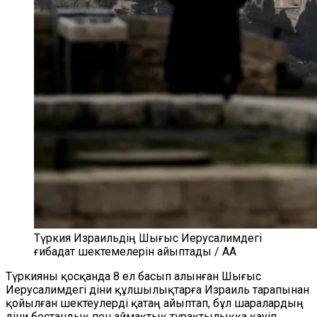
Түркия Израильдің Шығыс Иерусалимдегі
ғибадат шектемелерін айыптады / AA
Түркияны қосқанда 8 ел басып алынған Шығыс
Иерусалимдегі діни құлшылықтарға Израиль тарапынан
қойылған шектеулерді қатаң айыптап, бұл шаралардың
діни бостандық пен аймақтық тұрақтылыққа қауіп