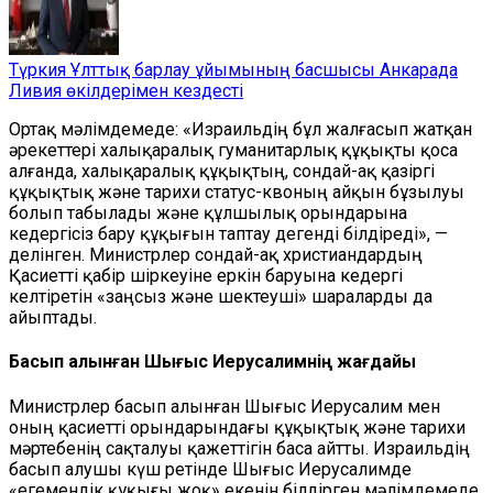
Түркия Ұлттық барлау ұйымының басшысы Анкарада
Ливия өкілдерімен кездесті
Ортақ мәлімдемеде: «Израильдің бұл жалғасып жатқан
әрекеттері халықаралық гуманитарлық құқықты қоса
алғанда, халықаралық құқықтың, сондай-ақ қазіргі
құқықтық және тарихи статус-квоның айқын бұзылуы
болып табылады және құлшылық орындарына
кедергісіз бару құқығын таптау дегенді білдіреді», —
делінген. Министрлер сондай-ақ христиандардың
Қасиетті қабір шіркеуіне еркін баруына кедергі
келтіретін «заңсыз және шектеуші» шараларды да
айыптады.
Басып алынған Шығыс Иерусалимнің жағдайы
Министрлер басып алынған Шығыс Иерусалим мен
оның қасиетті орындарындағы құқықтық және тарихи
мәртебенің сақталуы қажеттігін баса айтты. Израильдің
басып алушы күш ретінде Шығыс Иерусалимде
«егемендік құқығы жоқ» екенін білдірген мәлімдемеде