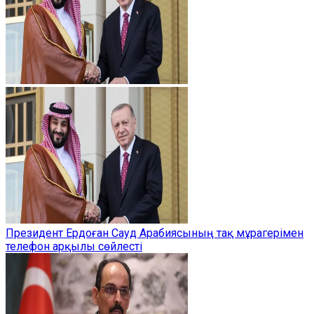
Президент Ердоған Сауд Арабиясының тақ мұрагерімен
телефон арқылы сөйлесті