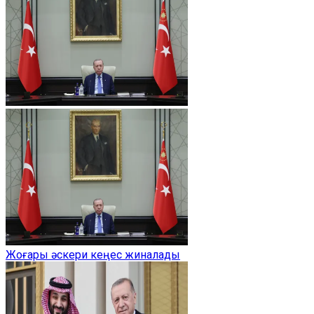
Жоғары әскери кеңес жиналады