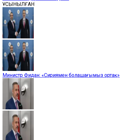
ҰСЫНЫЛҒАН
Министр Фидан: «Сириямен болашағымыз ортақ»