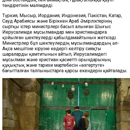
төндіретінін мәлімдеді.
Түркия, Мысыр, Иордания, Индонезия, Пәкістан, Катар,
Сауд Арабиясы және Біріккен Араб Әмірліктерінің
сыртқы істер министрлері басып алынған Шығыс
Иерусалимде мұсылмандар мен христиандарға
қойылған шектеулерді қабылдамайтынын жеткізді.
Министрлер бұл шектеулердің мұсылмандардың әл-
Ақса мешітіне кіруіне кедергі келтіру сияқты
шараларды қамтитынын айтып, Иерусалимдегі
мұсылман және христиан қасиетті орындарының
құқықтық және тарихи мәртебесін «өзгертуге»
бағытталған талпыныстарға қарсы екендерін қайталады.