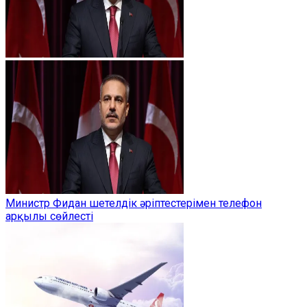
Министр Фидан шетелдік әріптестерімен телефон
арқылы сөйлесті