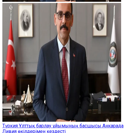
Түркия Ұлттық барлау ұйымының басшысы Анкарада
Ливия өкілдерімен кездесті