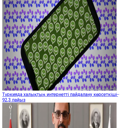
Түркияда халықтың интернетті пайдалану көрсеткіші ̶
92,3 пайыз