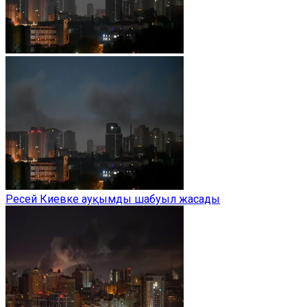
Ресей Киевке ауқымды шабуыл жасады