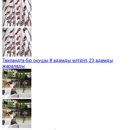
Таиландта бір оқушы 8 адамды өлтіріп, 23 адамды
жаралады