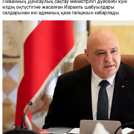
Ливанның Денсаулық сақтау министрлігі дүйсенбі күні
елдің оңтүстігіне жасалған Израиль шабуылдары
салдарынан екі адамның қаза тапқанын хабарлады.