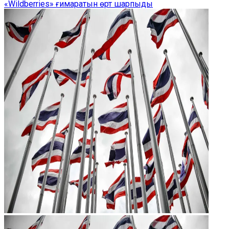
«Wildberries» ғимаратын өрт шарпыды