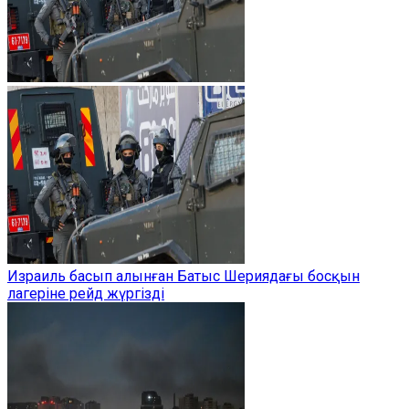
Израиль басып алынған Батыс Шериядағы босқын
лагеріне рейд жүргізді