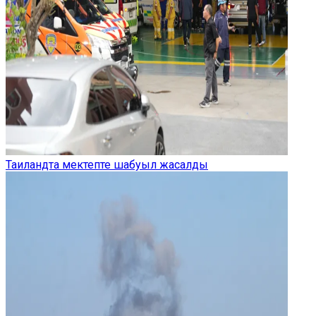
Таиландта мектепте шабуыл жасалды