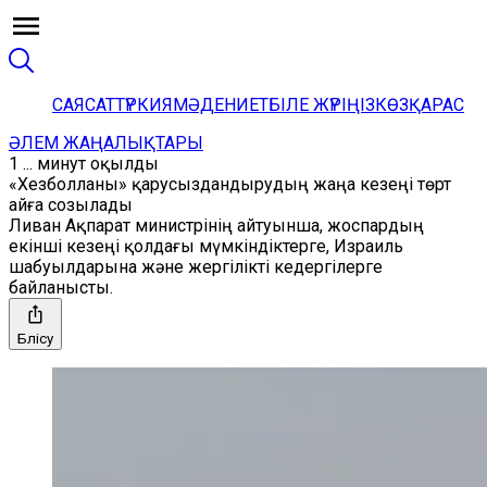
САЯСАТ
ТҮРКИЯ
МӘДЕНИЕТ
БІЛЕ ЖҮРІҢІЗ
КӨЗҚАРАС
ӘЛЕМ ЖАҢАЛЫҚТАРЫ
1 ... минут оқылды
«Хезболланы» қарусыздандырудың жаңа кезеңі төрт
айға созылады
Ливан Ақпарат министрінің айтуынша, жоспардың
екінші кезеңі қолдағы мүмкіндіктерге, Израиль
шабуылдарына және жергілікті кедергілерге
байланысты.
Бөлісу