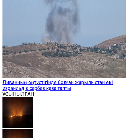
Ливанның оңтүстігінде болған жарылыстан екі
израильдік сарбаз қаза тапты
ҰСЫНЫЛҒАН