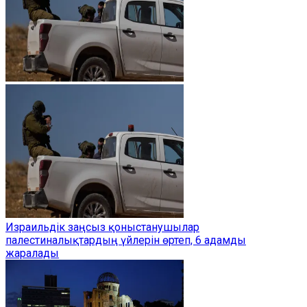
Израильдік заңсыз қоныстанушылар
палестиналықтардың үйлерін өртеп, 6 адамды
жаралады