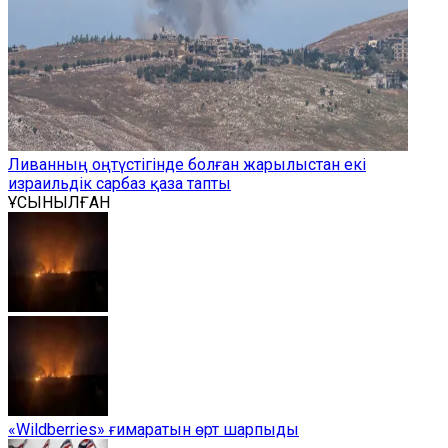
Ливанның оңтүстігінде болған жарылыстан екі
израильдік сарбаз қаза тапты
ҰСЫНЫЛҒАН
«Wildberries» ғимаратын өрт шарпыды