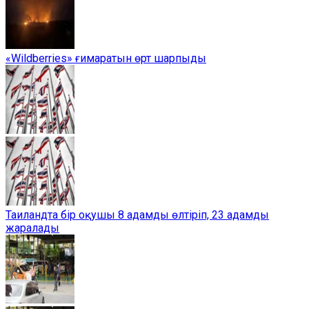
«Wildberries» ғимаратын өрт шарпыды
Таиландта бір оқушы 8 адамды өлтіріп, 23 адамды
жаралады