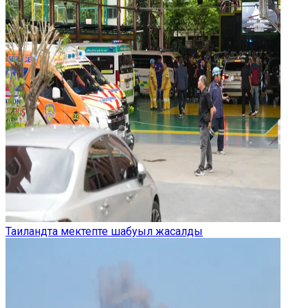
Таиландта мектепте шабуыл жасалды