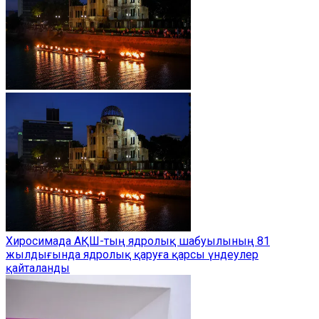
Хиросимада АҚШ-тың ядролық шабуылының 81
жылдығында ядролық қаруға қарсы үндеулер
қайталанды