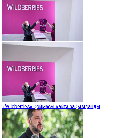
«Wildberries» қоймасы қайта зақымданды