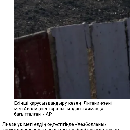
Екінші қарусыздандыру кезеңі Литани өзені
мен Авали өзені аралығындағы аймаққа
бағытталған. / AP
Ливан үкіметі елдің оңтүстігінде «Хезболланы»
қарусыздандыру жоспарының екінші кезеңін жүзеге