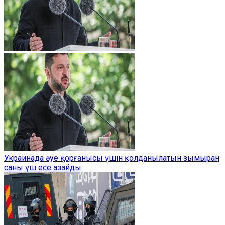
Украинада әуе қорғанысы үшін қолданылатын зымыран
саны үш есе азайды