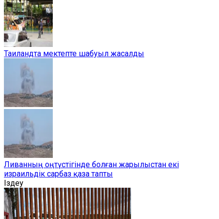
Таиландта мектепте шабуыл жасалды
Ливанның оңтүстігінде болған жарылыстан екі
израильдік сарбаз қаза тапты
Іздеу