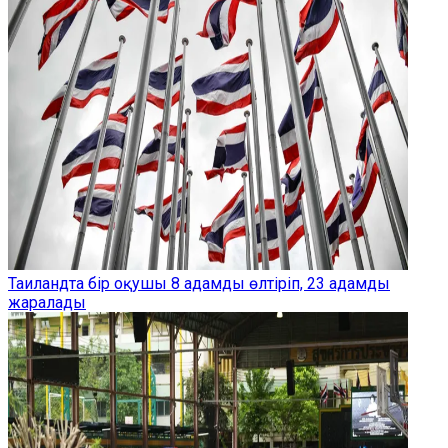
Таиландта бір оқушы 8 адамды өлтіріп, 23 адамды
жаралады