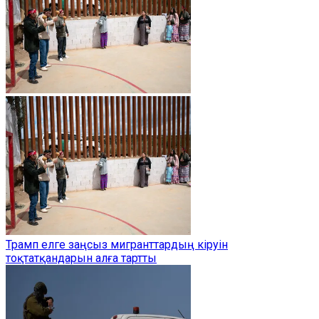
Трамп елге заңсыз мигранттардың кіруін
тоқтатқандарын алға тартты