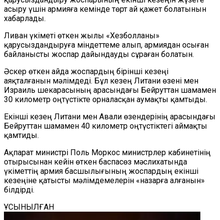
асыру үшін армияға кемінде төрт ай қажет болатынын
хабарлады.
Ливан үкіметі өткен жылы «Хезболланы»
қарусыздандыруға міндеттеме алып, армиядан осыған
байланысты жоспар дайындауды сұраған болатын.
Әскер өткен айда жоспардың бірінші кезеңі
аяқталғанын мәлімдеді. Бұл кезең Литани өзені мен
Израиль шекарасының арасындағы Бейруттан шамамен
30 километр оңтүстікте орналасқан аумақты қамтыды.
Екінші кезең Литани мен Авали өзендерінің арасындағы
Бейруттан шамамен 40 километр оңтүстіктегі аймақты
қамтиды.
Ақпарат министрі Поль Моркос министрлер кабинетінің
отырысынан кейін өткен баспасөз мәслихатында
үкіметтің армия басшылығының жоспардың екінші
кезеңіне қатысты мәлімдемелерін «назарға алғанын»
білдірді.
ҰСЫНЫЛҒАН