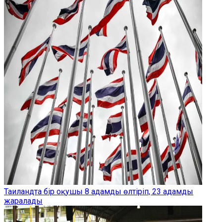
Таиландта бір оқушы 8 адамды өлтіріп, 23 адамды
жаралады