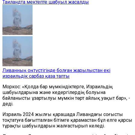
Таиландта мектепте шабуыл жасалды
Ливанның оңтүстігінде болған жарылыстан екі
израильдік сарбаз қаза тапты
Моркос: «Қолда бар мүмкіндіктерге, Израильдің
шабуылдарына және кедергілердің болуына
байланысты ұзартылуы мүмкін төрт айлық уақыт бар», -
деді.
Израиль 2024 жылғы қарашада Ливандағы соғысты
тоқтатуға бағытталған бітімге қарамастан бұл елге қарсы
тұрақты шабуылдарын жалғастырып келеді.