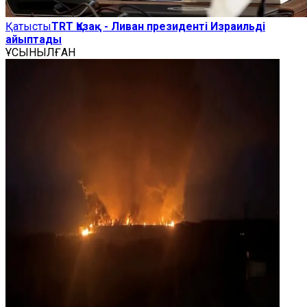
Қатысты
TRT Қазақ - Ливан президенті Израильді
айыптады
ҰСЫНЫЛҒАН