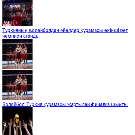
Түркияның волейболдан әйелдер құрамасы екінші рет
чемпион атанды
Волейбол: Түркия құрамасы жартылай финалға шықты