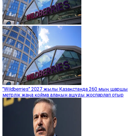
"Wildberries" 2027 жылы Қазақстанда 260 мың шаршы
метрлік жаңа қойма алаңын ашуды жоспарлап отыр