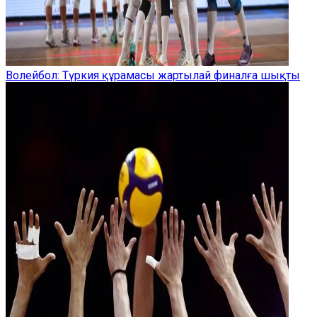
Волейбол: Түркия құрамасы жартылай финалға шықты