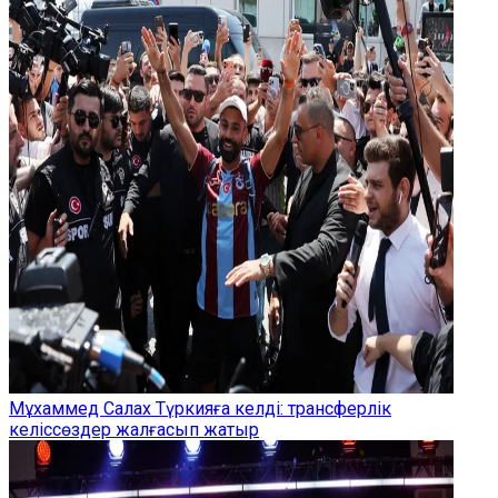
Мұхаммед Салах Түркияға келді: трансферлік
келіссөздер жалғасып жатыр