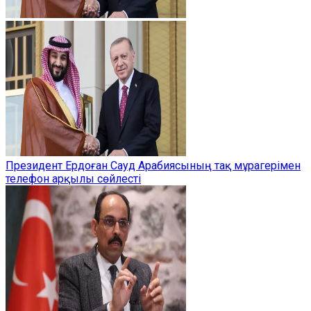
Президент Ердоған Сауд Арабиясының тақ мұрагерімен
телефон арқылы сөйлесті