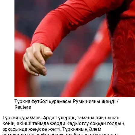
Түркия футбол құрамасы Румынияны жеңді /
Reuters
Түркия құрамасы Арда Гүлердің тамаша ойынынан
кейін, екінші таймда Ферди Кадыоглу соққан голдың
арқасында жеңіске жетті. Түркияның Әлем
чемпионатына қайта оралуына бір ғана матч қалды.