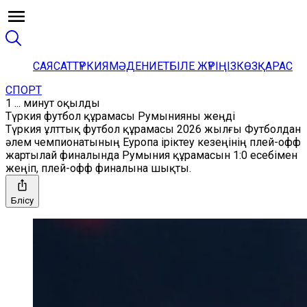
САЯСАТ
ТҮРКИЯ
МӘДЕНИЕТ
БІЛЕ ЖҮРІҢІЗ
КӨЗҚАРАС
СПОРТ
1 ... минут оқылды
Түркия футбол құрамасы Румынияны жеңді
Түркия ұлттық футбол құрамасы 2026 жылғы Футболдан
әлем чемпионатының Еуропа іріктеу кезеңінің плей-офф
жартылай финалында Румыния құрамасын 1:0 есебімен
жеңіп, плей-офф финалына шықты.
Бөлісу