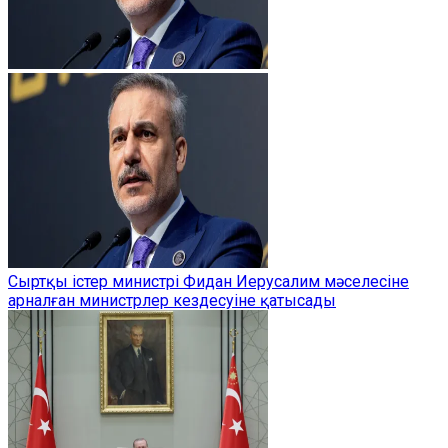
Сыртқы істер министрі Фидан Иерусалим мәселесіне
арналған министрлер кездесуіне қатысады