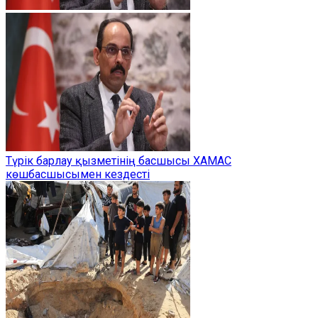
Түрік барлау қызметінің басшысы ХАМАС
көшбасшысымен кездесті