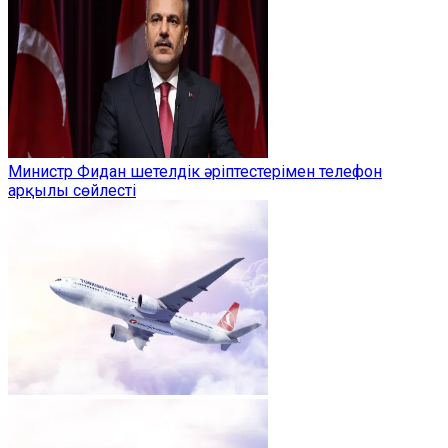
Министр Фидан шетелдік әріптестерімен телефон
арқылы сөйлесті