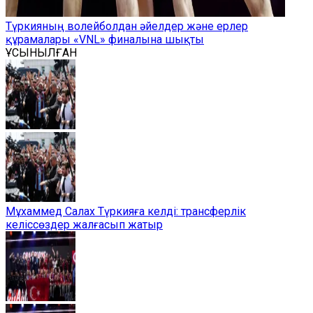
Түркияның волейболдан әйелдер және ерлер
құрамалары «VNL» финалына шықты
ҰСЫНЫЛҒАН
Мұхаммед Салах Түркияға келді: трансферлік
келіссөздер жалғасып жатыр