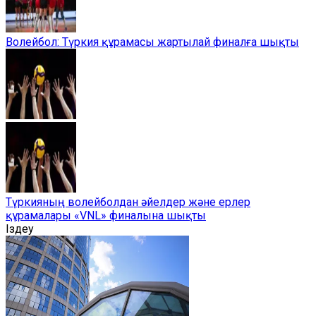
Волейбол: Түркия құрамасы жартылай финалға шықты
Түркияның волейболдан әйелдер және ерлер
құрамалары «VNL» финалына шықты
Іздеу