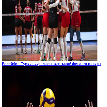
Волейбол: Түркия құрамасы жартылай финалға шықты