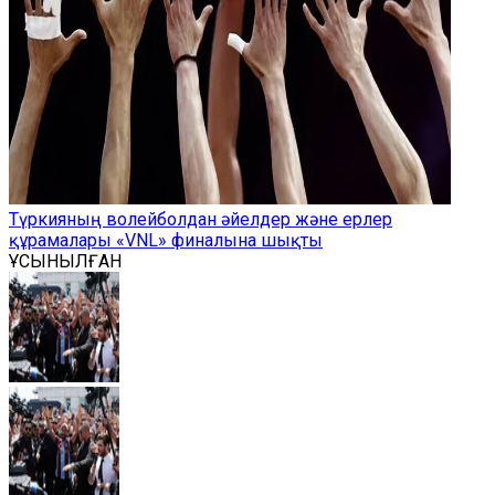
Түркияның волейболдан әйелдер және ерлер
құрамалары «VNL» финалына шықты
ҰСЫНЫЛҒАН