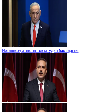
Нетаньяху атысты тоқтатудан бас тартты