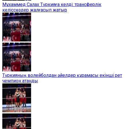
Мұхаммед Салах Түркияға келді: трансферлік
келіссөздер жалғасып жатыр
Түркияның волейболдан әйелдер құрамасы екінші рет
чемпион атанды