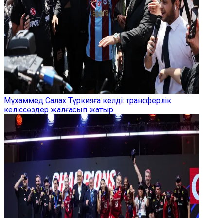
Мұхаммед Салах Түркияға келді: трансферлік
келіссөздер жалғасып жатыр