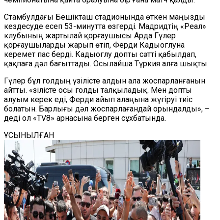
Стамбулдағы Бешікташ стадионында өткен маңызды
кездесуде есеп 53-минутта өзгерді. Мадридтің «Реал»
клубының жартылай қорғаушысы Арда Гүлер
қорғаушыларды жарып өтіп, Ферди Кадыоглуна
керемет пас берді. Кадыоглу допты сәтті қабылдап,
қақпаға дәл бағыттады. Осылайша Түркия алға шықты.
Гүлер бұл голдың үзілісте алдын ала жоспарланғанын
айтты. «Үзілісте осы голды талқыладық. Мен допты
алуым керек еді, Ферди айып алаңына жүгіруі тиіс
болатын. Барлығы дәл жоспарлағандай орындалды», –
деді ол «TV8» арнасына берген сұхбатында.
ҰСЫНЫЛҒАН