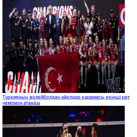
Түркияның волейболдан әйелдер құрамасы екінші рет
чемпион атанды