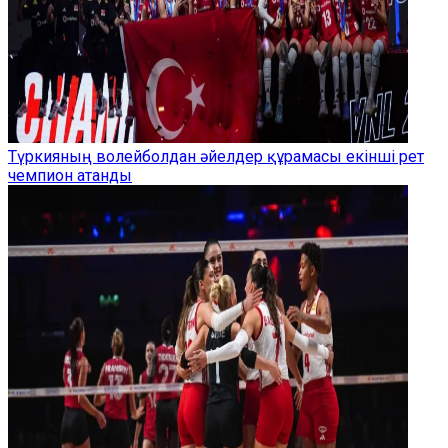
Түркияның волейболдан әйелдер құрамасы екінші рет
чемпион атанды