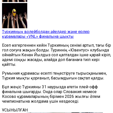
Түркияның волейболдан әйелдер және ерлер
құрамалары «VNL» финалына шықты
Есеп өзгергеннен кейін Түркияның сенімі артып, тағы бір
гол соғуға жақын болды. Туриннің «Ювентус» клубында
ойнайтын Кенан Йылдыз сол қапталдан ішке қарай кіріп,
әдемі соққы жасады, алайда доп бағанаға тиіп кері
қайтты.
Румыния құрамасы есепті теңестіруге тырысқанымен,
Түркия мықты қорғанып, басымдығын сақтап қалды.
Бұл жеңіс Түркияны 31 наурызда өтетін плей-офф
финалына шығарды. Онда олар Словакия немесе
Косово құрамаларының бірімен 2026 жылғы Әлем
чемпионатына жолдама үшін кездеседі.
ҰСЫНЫЛҒАН