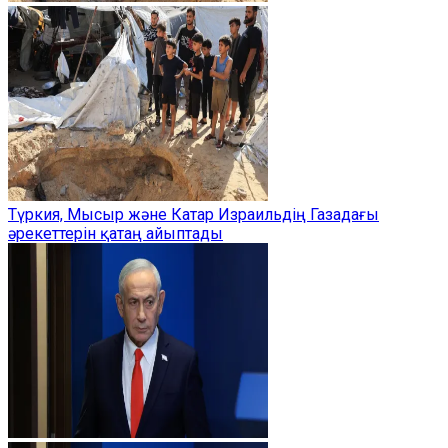
Түркия, Мысыр және Катар Израильдің Газадағы
әрекеттерін қатаң айыптады