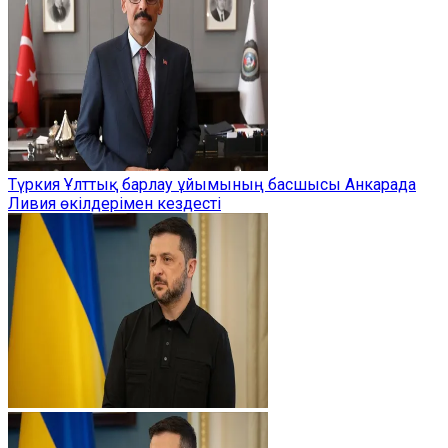
Түркия Ұлттық барлау ұйымының басшысы Анкарада
Ливия өкілдерімен кездесті