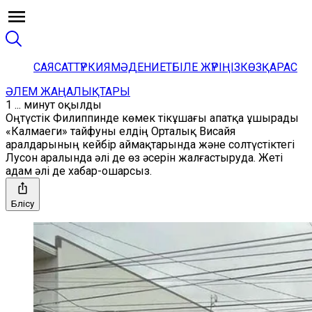
САЯСАТ
ТҮРКИЯ
МӘДЕНИЕТ
БІЛЕ ЖҮРІҢІЗ
КӨЗҚАРАС
ӘЛЕМ ЖАҢАЛЫҚТАРЫ
1 ... минут оқылды
Оңтүстік Филиппинде көмек тікұшағы апатқа ұшырады
«Калмаеги» тайфуны елдің Орталық Висайя
аралдарының кейбір аймақтарында және солтүстіктегі
Лусон аралында әлі де өз әсерін жалғастыруда. Жеті
адам әлі де хабар-ошарсыз.
Бөлісу