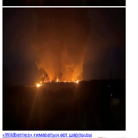
«Wildberries» ғимаратын өрт шарпыды