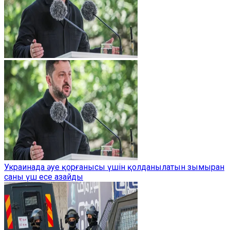
Украинада әуе қорғанысы үшін қолданылатын зымыран
саны үш есе азайды