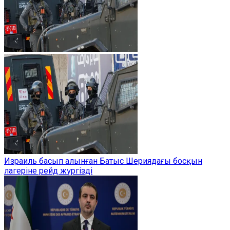
Израиль басып алынған Батыс Шериядағы босқын
лагеріне рейд жүргізді