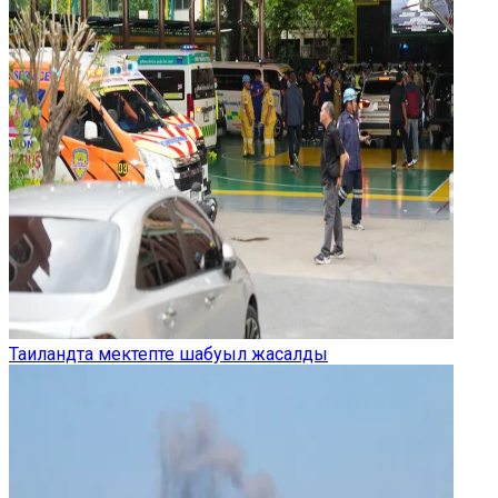
Таиландта мектепте шабуыл жасалды