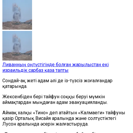
Ливанның оңтүстігінде болған жарылыстан екі
израильдік сарбаз қаза тапты
Сондай-ақ жеті адам әлі де із-түзсіз жоғалғандар
қатарында.
Жексенбіден бері тайфун соққы беруі мүмкін
аймақтардан мыңдаған адам эвакуацияланды.
Аймақ халқы «Тино» деп атайтын «Калмаеги» тайфуны
қазір Орталық Висайя аралында және солтүстіктегі
Лусон аралында әсерін жалғастыруда.