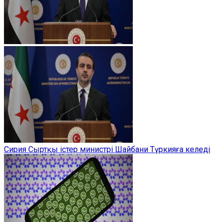
Сирия Сыртқы істер министрі Шайбани Түркияға келеді