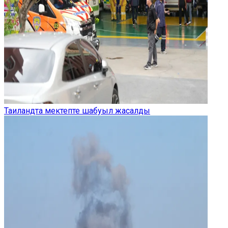
Таиландта мектепте шабуыл жасалды