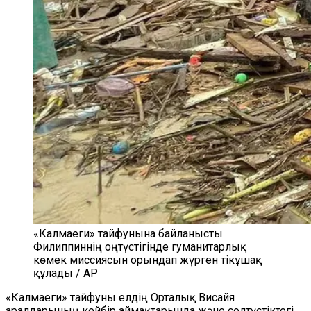
«Калмаеги» тайфунына байланысты
Филиппиннің оңтүстігінде гуманитарлық
көмек миссиясын орындап жүрген тікұшақ
құлады / AP
«Калмаеги» тайфуны елдің Орталық Висайя
аралдарының кейбір аймақтарында және солтүстіктегі