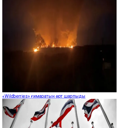
«Wildberries» ғимаратын өрт шарпыды