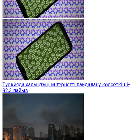
Түркияда халықтың интернетті пайдалану көрсеткіші ̶
92,3 пайыз