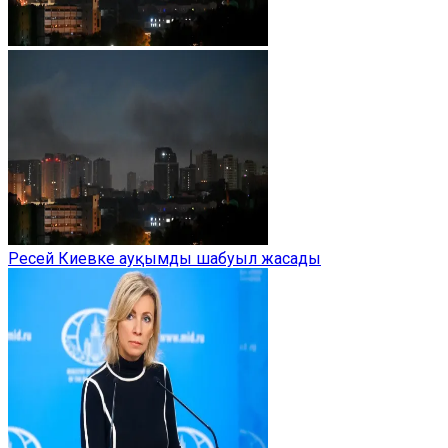
Ресей Киевке ауқымды шабуыл жасады