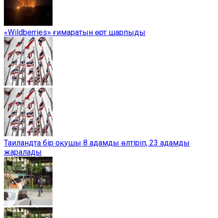
«Wildberries» ғимаратын өрт шарпыды
Таиландта бір оқушы 8 адамды өлтіріп, 23 адамды
жаралады