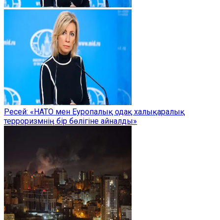
Ресей: «НАТО мен Еуропалық одақ халықаралық
терроризмнің бір бөлігіне айналды»