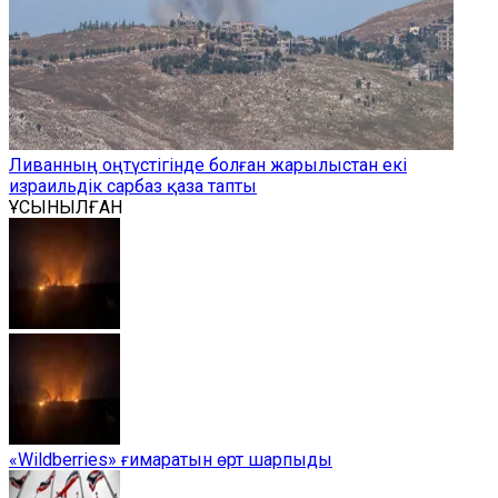
Ливанның оңтүстігінде болған жарылыстан екі
израильдік сарбаз қаза тапты
ҰСЫНЫЛҒАН
«Wildberries» ғимаратын өрт шарпыды