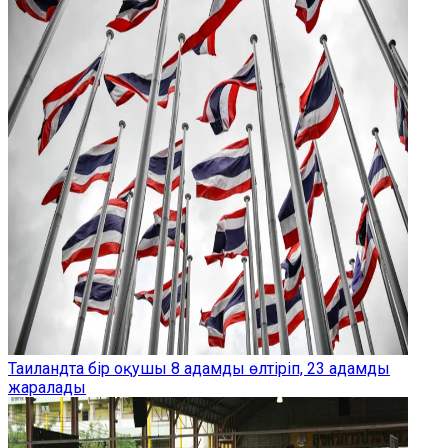
Таиландта бір оқушы 8 адамды өлтіріп, 23 адамды
жаралады