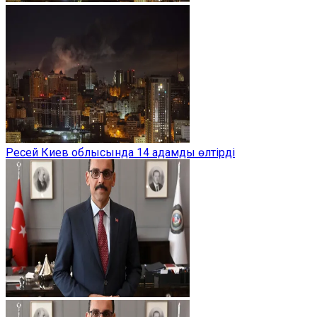
Ресей Киев облысында 14 адамды өлтірді