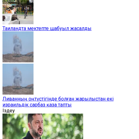
Таиландта мектепте шабуыл жасалды
Ливанның оңтүстігінде болған жарылыстан екі
израильдік сарбаз қаза тапты
Іздеу