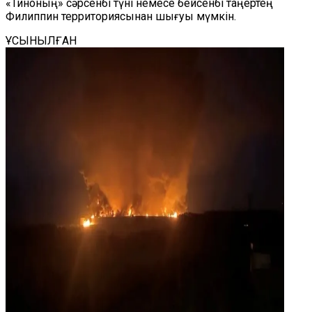
«Тиноның» сәрсенбі түні немесе бейсенбі таңертең
Филиппин территориясынан шығуы мүмкін.
ҰСЫНЫЛҒАН