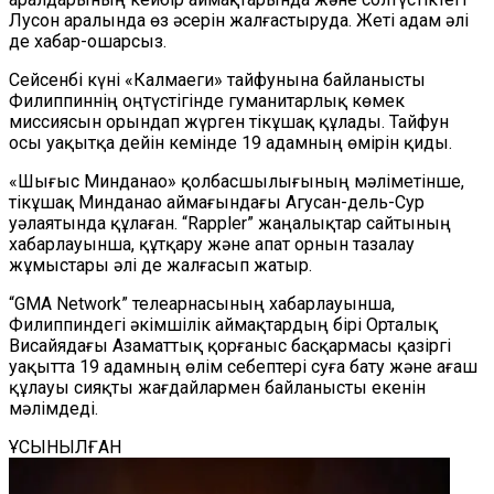
Лусон аралында өз әсерін жалғастыруда. Жеті адам әлі
де хабар-ошарсыз.
Сейсенбі күні «Калмаеги» тайфунына байланысты
Филиппиннің оңтүстігінде гуманитарлық көмек
миссиясын орындап жүрген тікұшақ құлады. Тайфун
осы уақытқа дейін кемінде 19 адамның өмірін қиды.
«Шығыс Минданао» қолбасшылығының мәліметінше,
тікұшақ Минданао аймағындағы Агусан-дель-Сур
уәлаятында құлаған. “Rappler” жаңалықтар сайтының
хабарлауынша, құтқару және апат орнын тазалау
жұмыстары әлі де жалғасып жатыр.
“GMA Network” телеарнасының хабарлауынша,
Филиппиндегі әкімшілік аймақтардың бірі Орталық
Висайядағы Азаматтық қорғаныс басқармасы қазіргі
уақытта 19 адамның өлім себептері суға бату және ағаш
құлауы сияқты жағдайлармен байланысты екенін
мәлімдеді.
ҰСЫНЫЛҒАН