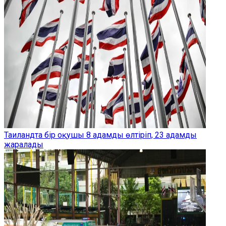
Таиландта бір оқушы 8 адамды өлтіріп, 23 адамды
жаралады