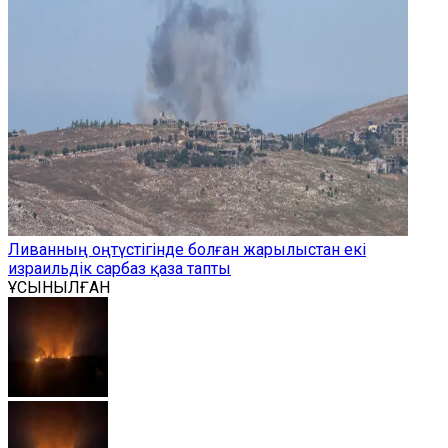
Ливанның оңтүстігінде болған жарылыстан екі
израильдік сарбаз қаза тапты
ҰСЫНЫЛҒАН