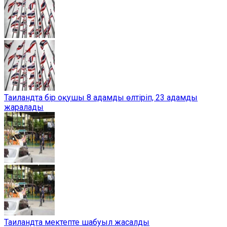
Таиландта бір оқушы 8 адамды өлтіріп, 23 адамды
жаралады
Таиландта мектепте шабуыл жасалды