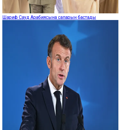
Шариф Сауд Арабиясына сапарын бастады