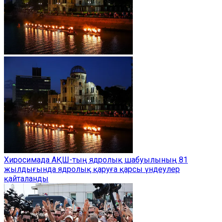
Хиросимада АҚШ-тың ядролық шабуылының 81
жылдығында ядролық қаруға қарсы үндеулер
қайталанды