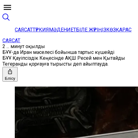
САЯСАТ
ТҮРКИЯ
МӘДЕНИЕТ
БІЛЕ ЖҮРІҢІЗ
КӨЗҚАРАС
САЯСАТ
2 ... минут оқылды
БҰҰ-да Иран мәселесі бойынша тартыс күшейді
БҰҰ Қауіпсіздік Кеңесінде АҚШ Ресей мен Қытайды
Тегеранды қорғауға тырысты деп айыптауда.
Бөлісу