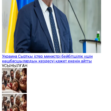
Украина Сыртқы істер министрі бейбітшілік үшін
көшбасшылардың кездесуі қажет екенін айтты
ҰСЫНЫЛҒАН