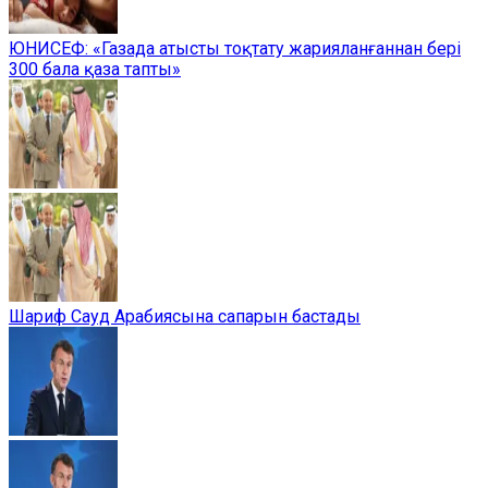
ЮНИСЕФ: «Газада атысты тоқтату жарияланғаннан бері
300 бала қаза тапты»
Шариф Сауд Арабиясына сапарын бастады