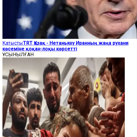
Қатысты
TRT Қазақ - Нетаньяху Иранның жаңа рухани
көсеміне қоқан-лоқы көрсетті
ҰСЫНЫЛҒАН