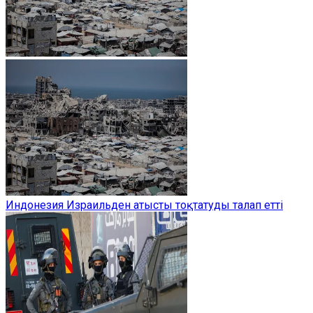
Индонезия Израильден атысты тоқтатуды талап етті