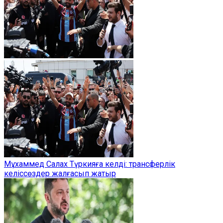
Мұхаммед Салах Түркияға келді: трансферлік
келіссөздер жалғасып жатыр