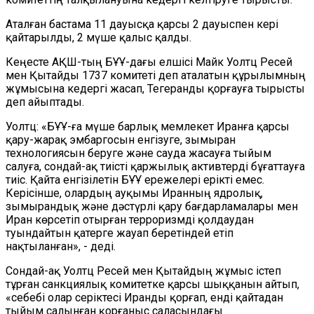
Аталған бастама 11 дауысқа қарсы 2 дауыспен кері
қайтарылды, 2 мүше қалыс қалды.
Кеңесте АҚШ-тың БҰҰ-дағы елшісі Майк Уолтц
Ресей
мен
Қытайды
1737 комитеті деп аталатын құрылымның
жұмысына кедергі жасап, Тегеранды қорғауға тырысты
деп айыптады.
Уолтц: «БҰҰ-ға мүше барлық мемлекет Иранға қарсы
қару-жарақ эмбаргосын енгізуге, зымыран
технологиясын беруге және сауда жасауға тыйым
салуға, сондай-ақ тиісті қаржылық активтерді бұғаттауға
тиіс. Қайта енгізілетін БҰҰ ережелері ерікті емес
.
К
ерісінше, олардың ауқымы Иранның ядролық,
зымырандық және дәстүрлі қару бағдарламалары мен
Иран көрсетіп отырған терроризмді қолдаудан
туындайтын қатерге жауап беретіндей етіп
нақтыланған»,
-
деді.
Сондай-ақ Уолтц Ресей мен Қытайдың жұмыс істеп
тұрған санкциялық комитетке қарсы шыққанын айтып,
«себебі олар серіктесі Иранды қорғап, енді қайтадан
тыйым салынған қорғаныс саласындағы