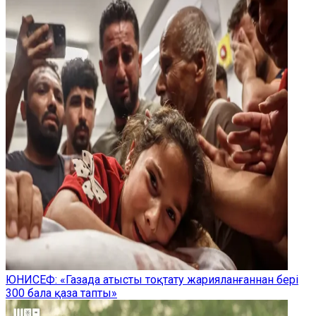
ЮНИСЕФ: «Газада атысты тоқтату жарияланғаннан бері
300 бала қаза тапты»