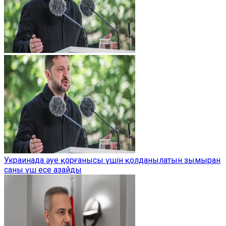
Украинада әуе қорғанысы үшін қолданылатын зымыран
саны үш есе азайды