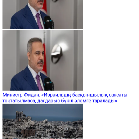
Министр Фидан: «Израильдің басқыншылық саясаты
тоқтатылмаса, дағдарыс бүкіл әлемге таралады»