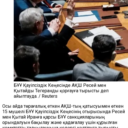
БҰҰ Қауіпсіздік Кеңесінде АҚШ Ресей мен
Қытайды Тегеранды қорғауға тырысты деп
айыптауда. / Reuters
Осы айда төрағалық еткен АҚШ-тың қатысуымен өткен
15 мүшелі БҰҰ Қауіпсіздік Кеңесінің отырысында Ресей
мен Қытай Иранға қарсы БҰҰ санкцияларының
орындалуын бақылау және қадағалау үшін құрылған
комитеттің талқылануына кедергі келтіруге тырысты.