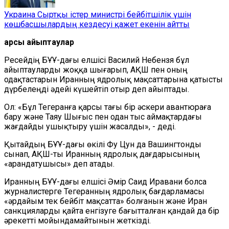
Украина Сыртқы істер министрі бейбітшілік үшін
көшбасшылардың кездесуі қажет екенін айтты
Қарсы айыптаулар
Ресейдің БҰҰ-дағы елшісі Василий Небензя бұл
айыптауларды жоққа шығарып, АҚШ пен оның
одақтастарын Иранның ядролық мақсаттарына қатысты
дүрбелеңді әдейі күшейтіп отыр деп айыптады.
Ол: «Бұл Тегеранға қарсы тағы бір әскери авантюраға
бару және Таяу Шығыс пен одан тыс аймақтардағы
жағдайды ушықтыру үшін жасалды»,
-
деді.
Қытайдың БҰҰ-дағы өкілі Фу Цун да Вашингтонды
сынап, АҚШ-ты Иранның ядролық дағдарысының
«арандатушысы» деп атады.
Иранның БҰҰ-дағы елшісі Әмір Саид Иравани болса
журналистерге Тегеранның ядролық бағдарламасы
«әрдайым тек бейбіт мақсатта» болғанын және Иран
санкцияларды қайта енгізуге бағытталған қандай да бір
әрекетті мойындамайтынын жеткізді.