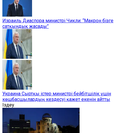
Израиль Диаспора министрі Чикли: “Макрон бізге
сатқындық жасады”
Украина Сыртқы істер министрі бейбітшілік үшін
көшбасшылардың кездесуі қажет екенін айтты
Іздеу