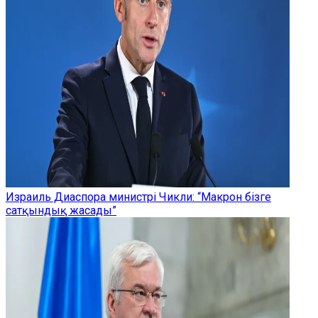
Израиль Диаспора министрі Чикли: “Макрон бізге
сатқындық жасады”