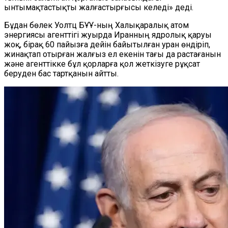
ынтымақтастықты жалғастырғысы келеді» деді.
Бұдан бөлек Уолтц БҰҰ-ның Халықаралық атом
энергиясы агенттігі жуырда Иранның ядролық қаруы
жоқ, бірақ 60 пайызға дейін байытылған уран өндіріп,
жинақтап отырған жалғыз ел екенін тағы да растағанын
және агенттікке бұл қорларға қол жеткізуге рұқсат
беруден бас тартқанын айтты.