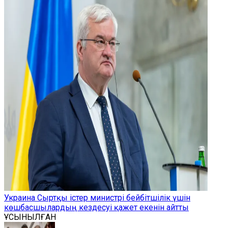
Украина Сыртқы істер министрі бейбітшілік үшін
көшбасшылардың кездесуі қажет екенін айтты
ҰСЫНЫЛҒАН