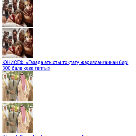
ЮНИСЕФ: «Газада атысты тоқтату жарияланғаннан бері
300 бала қаза тапты»