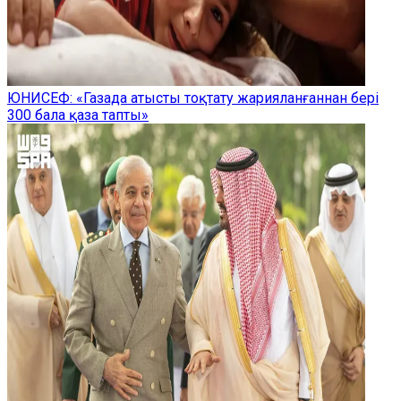
ЮНИСЕФ: «Газада атысты тоқтату жарияланғаннан бері
300 бала қаза тапты»