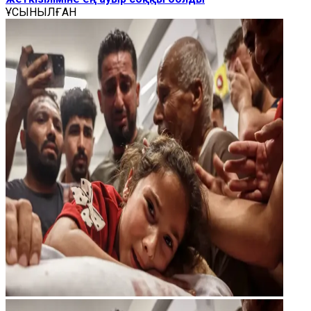
ҰСЫНЫЛҒАН