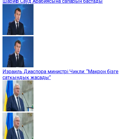
Шариф Сауд Арабиясына сапарын бастады
Израиль Диаспора министрі Чикли: “Макрон бізге
сатқындық жасады”