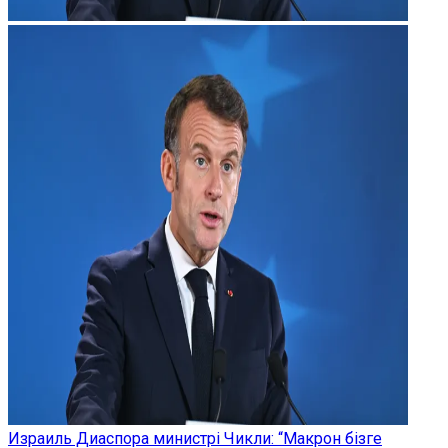
Израиль Диаспора министрі Чикли: “Макрон бізге