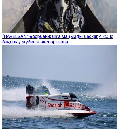
“HAVELSAN” Әзербайжанға маңызды басқару және
бақылау жүйесін экспорттады