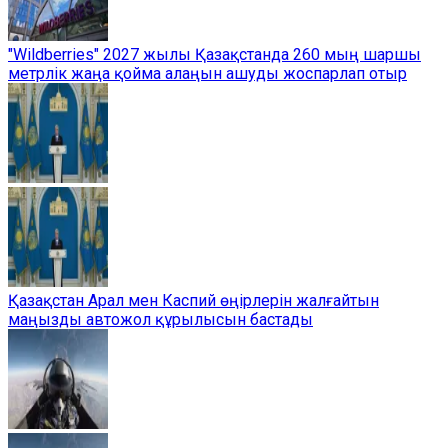
"Wildberries" 2027 жылы Қазақстанда 260 мың шаршы
метрлік жаңа қойма алаңын ашуды жоспарлап отыр
Қазақстан Арал мен Каспий өңірлерін жалғайтын
маңызды автожол құрылысын бастады