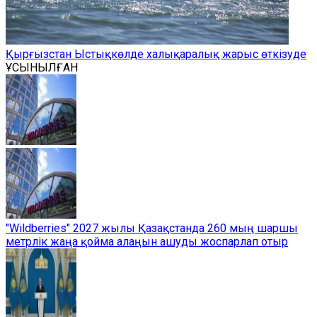
Қырғызстан Ыстықкөлде халықаралық жарыс өткізуде
ҰСЫНЫЛҒАН
"Wildberries" 2027 жылы Қазақстанда 260 мың шаршы
метрлік жаңа қойма алаңын ашуды жоспарлап отыр