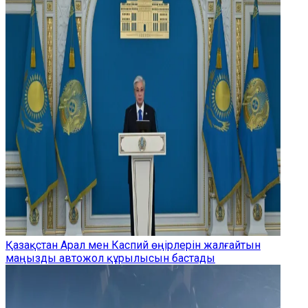
Қазақстан Арал мен Каспий өңірлерін жалғайтын
маңызды автожол құрылысын бастады