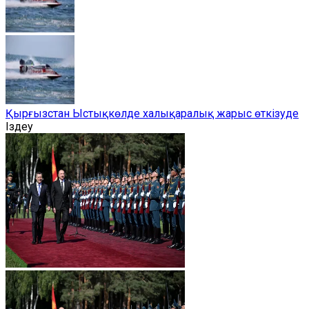
Қырғызстан Ыстықкөлде халықаралық жарыс өткізуде
Іздеу