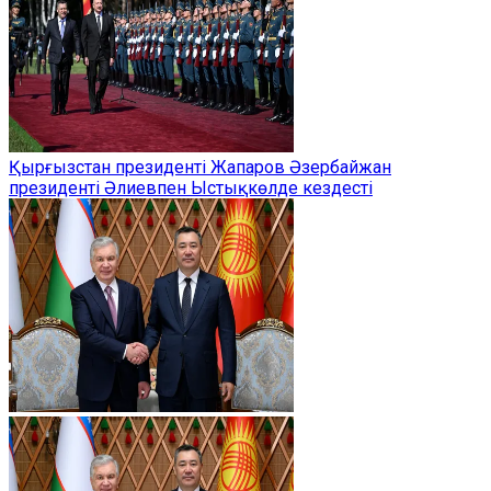
Қырғызстан президенті Жапаров Әзербайжан
президенті Әлиевпен Ыстықкөлде кездесті