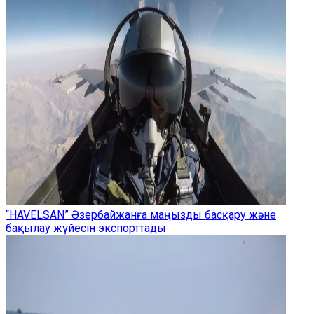
“HAVELSAN” Әзербайжанға маңызды басқару және
бақылау жүйесін экспорттады