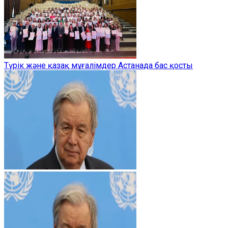
Түрік және қазақ мұғалімдер Астанада бас қосты