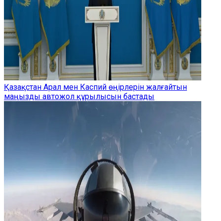
Қазақстан Арал мен Каспий өңірлерін жалғайтын
маңызды автожол құрылысын бастады