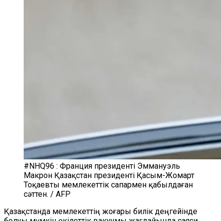
#NHQ96 : Франция президенті Эммануэль
Макрон Қазақстан президенті Қасым-Жомарт
Тоқаевты мемлекеттік сапармен қабылдаған
сәттен. / AFP
Қазақстанда мемлекеттің жоғары билік деңгейінде
болуы мүмкін өкілеттік вакуумы жағдайында саяси