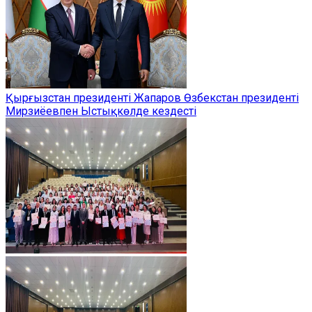
Қырғызстан президенті Жапаров Өзбекстан президенті
Мирзиёевпен Ыстықкөлде кездесті