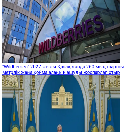
"Wildberries" 2027 жылы Қазақстанда 260 мың шаршы
метрлік жаңа қойма алаңын ашуды жоспарлап отыр