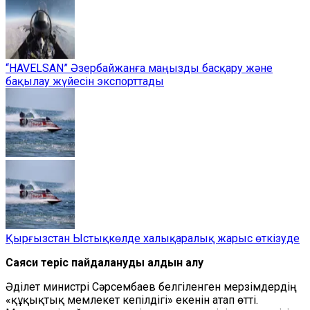
“HAVELSAN” Әзербайжанға маңызды басқару және
бақылау жүйесін экспорттады
Қырғызстан Ыстықкөлде халықаралық жарыс өткізуде
Саяси теріс пайдаланудың алдын алу
Әділет министрі Сәрсембаев белгіленген мерзімдердің
«құқықтық мемлекет кепілдігі» екенін атап өтті.