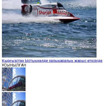
Қырғызстан Ыстықкөлде халықаралық жарыс өткізуде
ҰСЫНЫЛҒАН