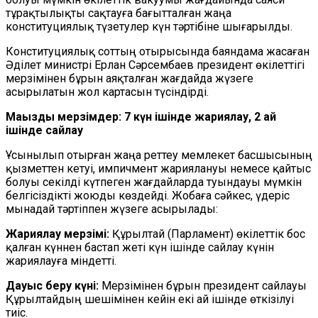
тұрақтылықты сақтауға бағытталған жаңа
конституциялық түзетулер күн тәртібіне шығарылды.
Конституциялық соттың отырысында баяндама жасаған
Әділет министрі Ерлан Сәрсембаев президент өкілеттігі
мерзімінен бұрын аяқталған жағдайда жүзеге
асырылатын жол картасын түсіндірді.
Маңызды мерзімдер: 7 күн ішінде жариялау, 2 ай
ішінде сайлау
Ұсынылып отырған жаңа реттеу мемлекет басшысының
қызметтен кетуі, импичмент жариялануы немесе қайтыс
болуы секілді күтпеген жағдайларда туындауы мүмкін
белгісіздікті жоюды көздейді. Жобаға сәйкес, үдеріс
мынадай тәртіппен жүзеге асырылады:
Жариялау мерзімі:
Құрылтай (Парламент) өкілеттік бос
қалған күннен бастап жеті күн ішінде сайлау күнін
жариялауға міндетті.
Дауыс беру күні:
Мерзімінен бұрын президент сайлауы
Құрылтайдың шешімінен кейін екі ай ішінде өткізілуі
тиіс.