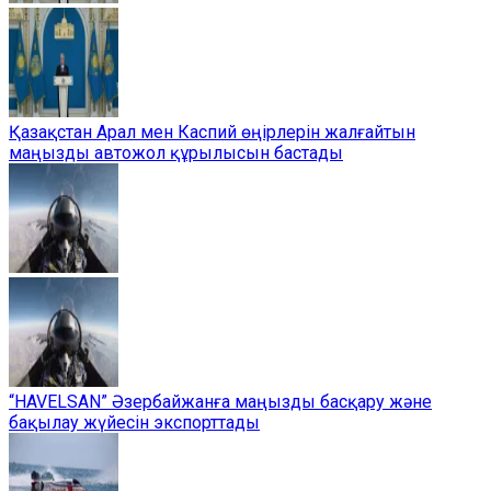
Қазақстан Арал мен Каспий өңірлерін жалғайтын
маңызды автожол құрылысын бастады
“HAVELSAN” Әзербайжанға маңызды басқару және
бақылау жүйесін экспорттады