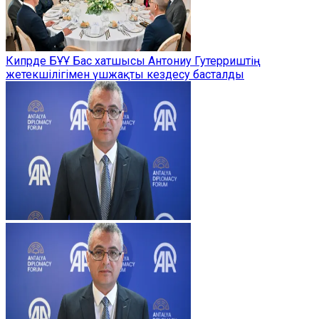
Кипрде БҰҰ Бас хатшысы Антониу Гутерриштің
жетекшілігімен үшжақты кездесу басталды