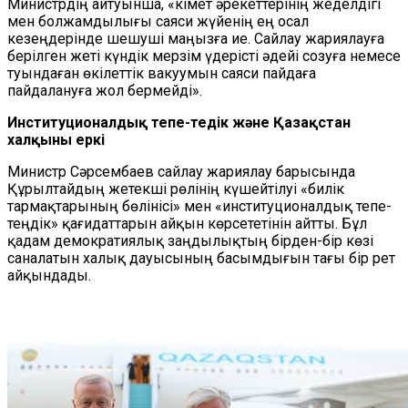
Министрдің айтуынша, «Үкімет әрекеттерінің жеделдігі
мен болжамдылығы саяси жүйенің ең осал
кезеңдерінде шешуші маңызға ие. Сайлау жариялауға
берілген жеті күндік мерзім үдерісті әдейі созуға немесе
туындаған өкілеттік вакуумын саяси пайдаға
пайдалануға жол бермейді».
Институционалдық тепе-теңдік және Қазақстан
халқының еркі
Министр Сәрсембаев сайлау жариялау барысында
Құрылтайдың жетекші рөлінің күшейтілуі «билік
тармақтарының бөлінісі» мен «институционалдық тепе-
теңдік» қағидаттарын айқын көрсететінін айтты. Бұл
қадам демократиялық заңдылықтың бірден-бір көзі
саналатын халық дауысының басымдығын тағы бір рет
айқындады.