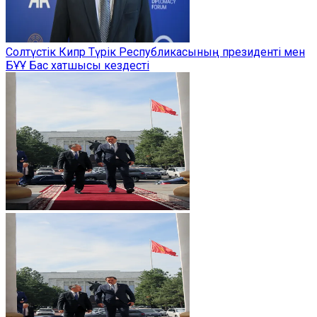
Солтүстік Кипр Түрік Республикасының президенті мен
БҰҰ Бас хатшысы кездесті