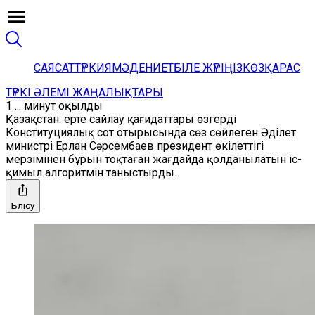
САЯСАТ
ТҮРКИЯ
МӘДЕНИЕТ
БІЛЕ ЖҮРІҢІЗ
КӨЗҚАРАС
ТҮРКІ ӘЛЕМІ ЖАҢАЛЫҚТАРЫ
1 ... минут оқылды
Қазақстан: ерте сайлау қағидаттары өзгерді
Конституциялық сот отырысында сөз сөйлеген Әділет
министрі Ерлан Сәрсембаев президент өкілеттігі
мерзімінен бұрын тоқтаған жағдайда қолданылатын іс-
қимыл алгоритмін таныстырды.
Бөлісу