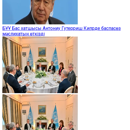
БҰҰ Бас хатшысы Антониу Гутерриш Кипрде баспасөз
мәслихатын өткізді