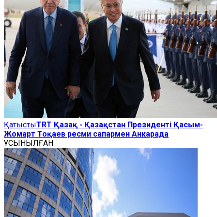
Қатысты
TRT Қазақ - Қазақстан Президенті Қасым-
Жомарт Тоқаев ресми сапармен Анкарада
ҰСЫНЫЛҒАН