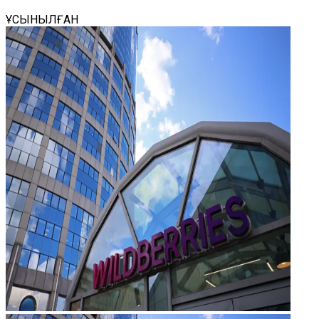
ҰСЫНЫЛҒАН