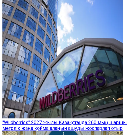
"Wildberries" 2027 жылы Қазақстанда 260 мың шаршы
метрлік жаңа қойма алаңын ашуды жоспарлап отыр