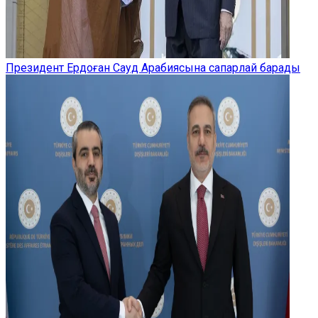
Президент Ердоған Сауд Арабиясына сапарлай барады