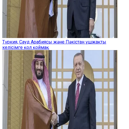
Түркия, Сауд Арабиясы және Пәкістан үшжақты
келісімге қол қоймақ