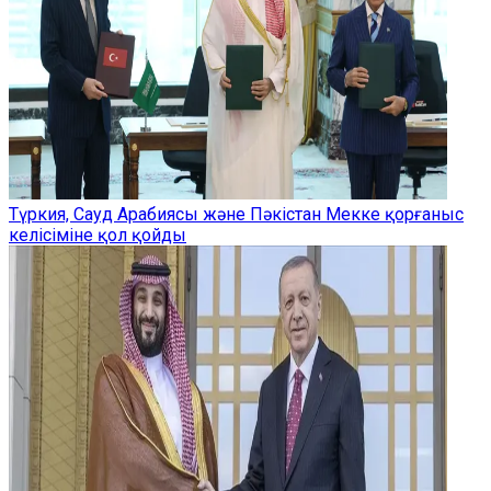
Түркия, Сауд Арабиясы және Пәкістан Мекке қорғаныс
келісіміне қол қойды