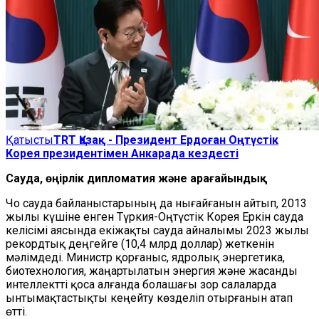
Қатысты
TRT Қазақ - Президент Ердоған Оңтүстік
Корея президентімен Анкарада кездесті
Сауда, өңірлік дипломатия және арағайындық
Чо сауда байланыстарының да нығайғанын айтып, 2013
жылы күшіне енген Түркия-Оңтүстік Корея Еркін сауда
келісімі аясында екіжақты сауда айналымы 2023 жылы
рекордтық деңгейге (10,4 млрд доллар) жеткенін
мәлімдеді. Министр қорғаныс, ядролық энергетика,
биотехнология, жаңартылатын энергия және жасанды
интеллектті қоса алғанда болашағы зор салаларда
ынтымақтастықты кеңейту көзделіп отырғанын атап
өтті.