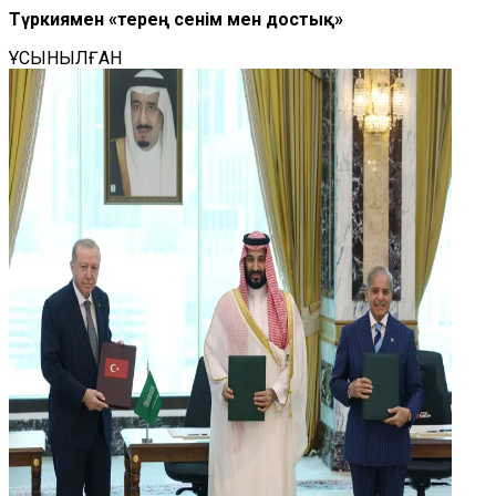
Түркиямен «терең сенім мен достық»
ҰСЫНЫЛҒАН