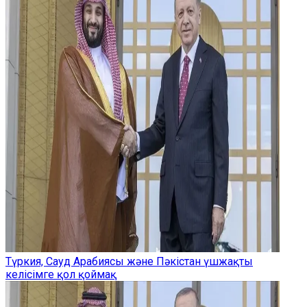
Түркия, Сауд Арабиясы және Пәкістан үшжақты
келісімге қол қоймақ