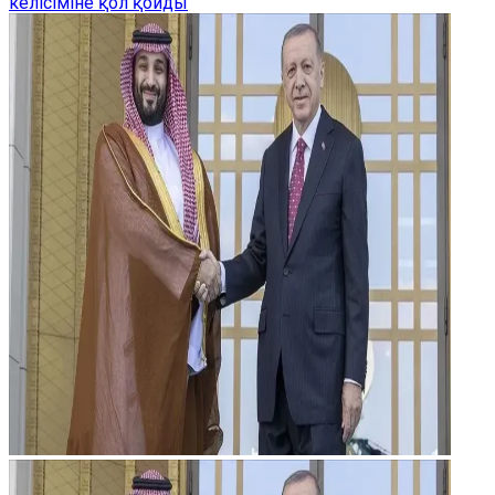
келісіміне қол қойды