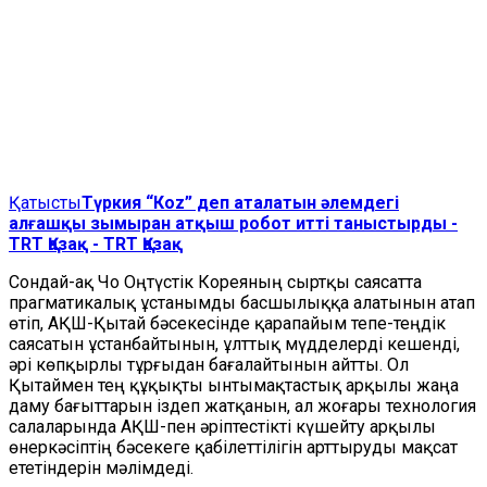
Қатысты
Түркия “Кoz” деп аталатын әлемдегі
алғашқы зымыран атқыш робот итті таныстырды -
TRT Қазақ - TRT Қазақ
Сондай-ақ Чо Оңтүстік Кореяның сыртқы саясатта
прагматикалық ұстанымды басшылыққа алатынын атап
өтіп, АҚШ-Қытай бәсекесінде қарапайым тепе-теңдік
саясатын ұстанбайтынын, ұлттық мүдделерді кешенді,
әрі көпқырлы тұрғыдан бағалайтынын айтты. Ол
Қытаймен тең құқықты ынтымақтастық арқылы жаңа
даму бағыттарын іздеп жатқанын, ал жоғары технология
салаларында АҚШ-пен әріптестікті күшейту арқылы
өнеркәсіптің бәсекеге қабілеттілігін арттыруды мақсат
ететіндерін мәлімдеді.