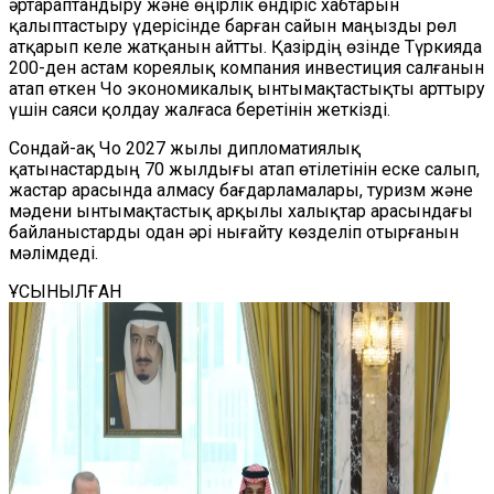
әртараптандыру және өңірлік өндіріс хабтарын
қалыптастыру үдерісінде барған сайын маңызды рөл
атқарып келе жатқанын айтты. Қазірдің өзінде Түркияда
200-ден астам кореялық компания инвестиция салғанын
атап өткен Чо экономикалық ынтымақтастықты арттыру
үшін саяси қолдау жалғаса беретінін жеткізді.
Сондай-ақ Чо 2027 жылы дипломатиялық
қатынастардың 70 жылдығы атап өтілетінін еске салып,
жастар арасында алмасу бағдарламалары, туризм және
мәдени ынтымақтастық арқылы халықтар арасындағы
байланыстарды одан әрі нығайту көзделіп отырғанын
мәлімдеді.
ҰСЫНЫЛҒАН