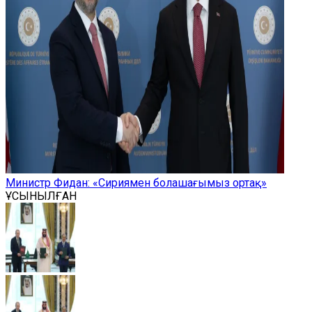
Министр Фидан: «Сириямен болашағымыз ортақ»
ҰСЫНЫЛҒАН