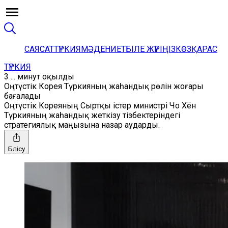
САЯСАТ
ТҮРКИЯ
МӘДЕНИЕТ
БІЛЕ ЖҮРІҢІЗ
КӨЗҚАРАС
ТҮРКИЯ
3 ... минут оқылды
Оңтүстік Корея Түркияның жаһандық рөлін жоғары
бағалады
Оңтүстік Кореяның Сыртқы істер министрі Чо Хён
Түркияның жаһандық жеткізу тізбектеріндегі
стратегиялық маңызына назар аударды.
Бөлісу