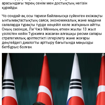
арасындағы терең сенім мен достықтың негізін
құрайды.
Чо сондай-ақ осы тарихи байланысқа сүйенген екіжақты
ынтымақтастықтың саяси, экономикалық және мәдени
салаларда тұрақты түрде кеңейіп келе жатқанын айтты.
Оның сөзінше, Ли Чжэ Мённың өткен жылы 13 жыл
үзілістен кейін Түркияға жасаған алғашқы ресми сапары
стратегиялық әріптестікті ілгерілету және жоғары
деңгейдегі диалогты арттыру бағытында маңызды
бетбұрыс болған.