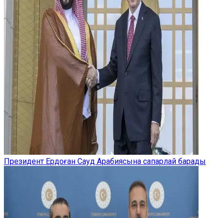
Президент Ердоған Сауд Арабиясына сапарлай барады