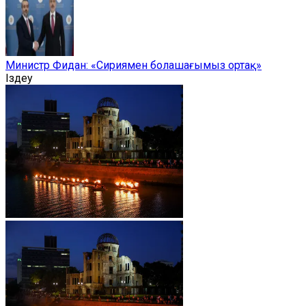
Министр Фидан: «Сириямен болашағымыз ортақ»
Іздеу