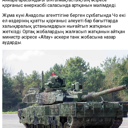
қорғаныс өнеркәсібі саласында артқанын мәлімдеді.
Жұма күні Анадолы агенттігіне берген сұхбатында Чо екі
ел өздерінің қуатты қорғаныс әлеуеті бар бағыттарда
халықаралық ұстанымдарын нығайтып жатқанын
жеткізді. Ортақ жобалардың жалғасып жатқанын айтқан
министр әсіресе «Аltay» әскери танк жобасына назар
аударды.