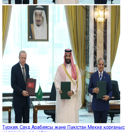
Түркия, Сауд Арабиясы және Пәкістан Мекке қорғаныс