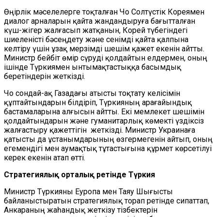
Өңірлік мәселелерге тоқталған Чо Солтүстік Кореямен
диалог арналарын қайта жандандыруға бағытталған
күш-жігер жалғасып жатқанын, Корей түбегіндегі
шиеленісті бәсеңдету және сенімді қайта қалпына
келтіру үшін ұзақ мерзімді шешім қажет екенін айтты.
Министр бейбіт өмір сүруді қолдайтын елдермен, оның
ішінде Түркиямен ынтымақтастыққа басымдық
беретіндерін жеткізді.
Чо сондай-ақ Газадағы атысты тоқтату келісімін
құптайтындарын білдіріп, Түркияның арағайындық
бастамаларына алғысын айтты. Екі мемлекет шешімін
қолдайтындарын және гуманитарлық көмекті үздіксіз
жалғастыру қажеттігін жеткізді. Министр Украинаға
қатысты да ұстанымдарының өзгермегенін айтып, оның
егемендігі мен аумақтық тұтастығына құрмет көрсетілуі
керек екенін атап өтті.
Стратегиялық орталық ретінде Түркия
Министр Түркияны Еуропа мен Таяу Шығысты
байланыстыратын стратегиялық торап ретінде сипаттап,
Анкараның жаһандық жеткізу тізбектерін