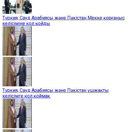
Түркия, Сауд Арабиясы және Пәкістан Мекке қорғаныс
келісіміне қол қойды
Түркия, Сауд Арабиясы және Пәкістан үшжақты
келісімге қол қоймақ