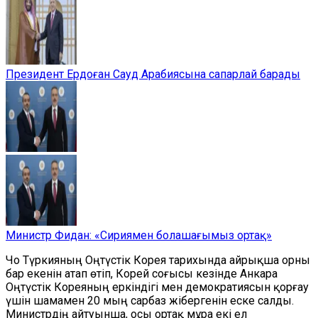
Президент Ердоған Сауд Арабиясына сапарлай барады
Министр Фидан: «Сириямен болашағымыз ортақ»
Чо Түркияның Оңтүстік Корея тарихында айрықша орны
бар екенін атап өтіп, Корей соғысы кезінде Анкара
Оңтүстік Кореяның еркіндігі мен демократиясын қорғау
үшін шамамен 20 мың сарбаз жібергенін еске салды.
Министрдің айтуынша, осы ортақ мұра екі ел