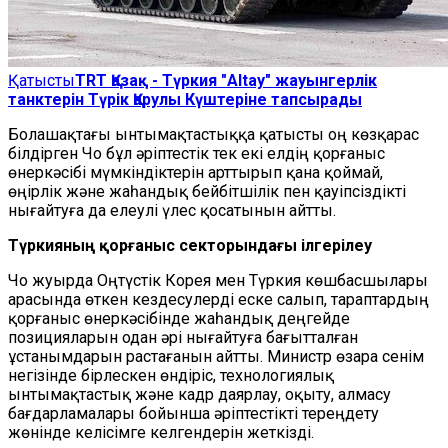
Қатысты
TRT Қазақ - Түркия "Altay" жауынгерлік
танктерін Түрік Қарулы Күштеріне тапсырады
Болашақтағы ынтымақтастыққа қатысты оң көзқарас
білдірген Чо бұл әріптестік тек екі елдің қорғаныс
өнеркәсібі мүмкіндіктерін арттырып қана қоймай,
өңірлік және жаһандық бейбітшілік пен қауіпсіздікті
нығайтуға да елеулі үлес қосатынын айтты.
Түркияның қорғаныс секторындағы ілгерілеу
Чо жуырда Оңтүстік Корея мен Түркия көшбасшылары
арасында өткен кездесулерді еске салып, тараптардың
қорғаныс өнеркәсібінде жаһандық деңгейде
позицияларын одан әрі нығайтуға бағытталған
ұстанымдарын растағанын айтты. Министр өзара сенім
негізінде бірлескен өндіріс, технологиялық
ынтымақтастық және кадр даярлау, оқыту, алмасу
бағдарламалары бойынша әріптестікті тереңдету
жөнінде келісімге келгендерін жеткізді.