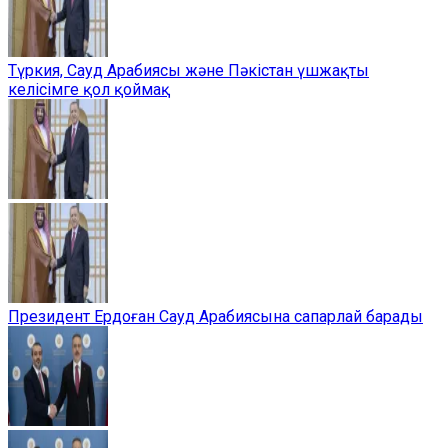
Түркия, Сауд Арабиясы және Пәкістан үшжақты
келісімге қол қоймақ
Президент Ердоған Сауд Арабиясына сапарлай барады