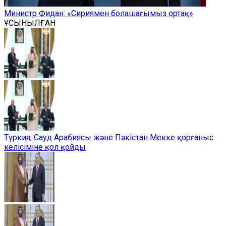
Министр Фидан: «Сириямен болашағымыз ортақ»
ҰСЫНЫЛҒАН
Түркия, Сауд Арабиясы және Пәкістан Мекке қорғаныс
келісіміне қол қойды