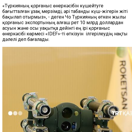
«Түркияның қорғаныс өнеркәсібін күшейтуге
бағытталған ұзақ мерзімді, әрі табанды күш-жігерін жіті
бақылап отырмыз», - деген Чо Түркияның өткен жылы
қорғаныс экспортының алғаш рет 10 млрд доллардан
асуын және осы уақытқа дейінгі ең ірі қорғаныс
өнеркәсібі көрмесі «IDEF»-ті өткізуін ілгерілеудің нақты
дәлелі деп бағалады.