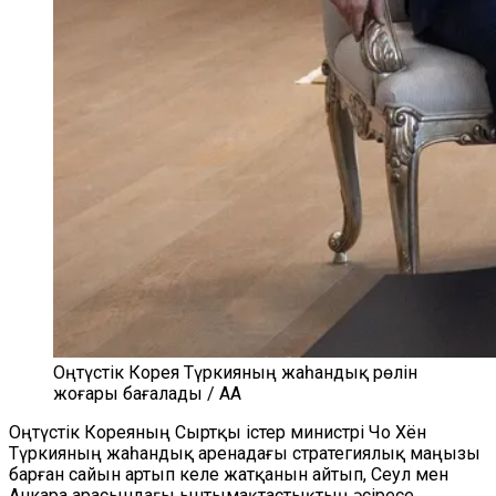
Оңтүстік Корея Түркияның жаһандық рөлін
жоғары бағалады / AA
Оңтүстік Кореяның Сыртқы істер министрі Чо Хён
Түркияның жаһандық аренадағы стратегиялық маңызы
барған сайын артып келе жатқанын айтып, Сеул мен
Анкара арасындағы ынтымақтастықтың әсіресе