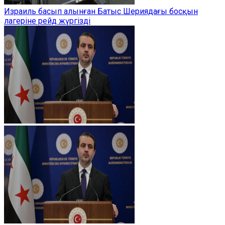
Израиль басып алынған Батыс Шериядағы босқын
лагеріне рейд жүргізді