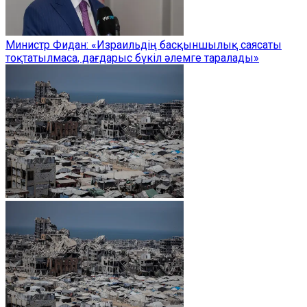
Министр Фидан: «Израильдің басқыншылық саясаты
тоқтатылмаса, дағдарыс бүкіл әлемге таралады»