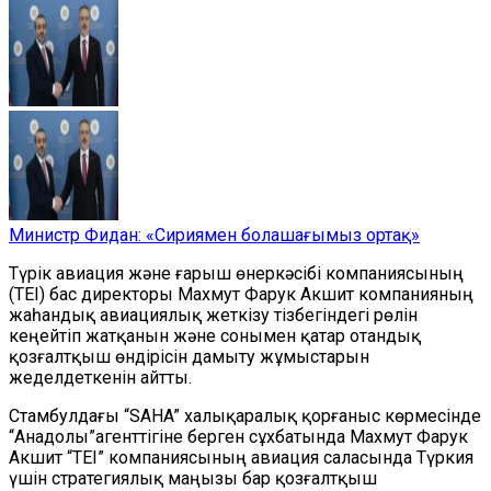
Министр Фидан: «Сириямен болашағымыз ортақ»
Түрік авиация және ғарыш өнеркәсібі компаниясының
(TEI) бас директоры Махмут Фарук Акшит компанияның
жаһандық авиациялық жеткізу тізбегіндегі рөлін
кеңейтіп жатқанын және сонымен қатар отандық
қозғалтқыш өндірісін дамыту жұмыстарын
жеделдеткенін айтты.
Стамбулдағы “
SAHA
”
халықаралық қорғаныс көрмесінде
“Анадолы”
агенттігіне берген сұхбатында Махмут Фарук
Акшит
“
TEI
”
компаниясының авиация саласында Түркия
үшін стратегиялық маңызы бар қозғалтқыш