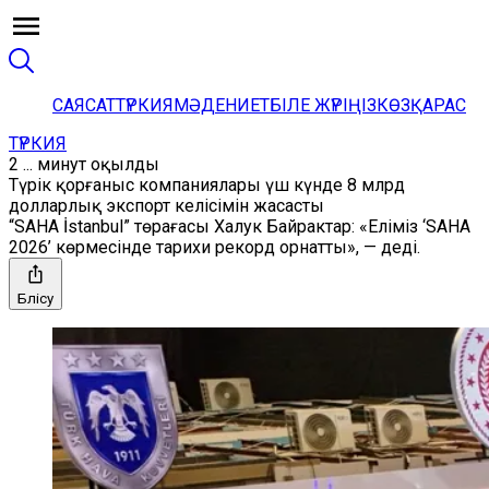
САЯСАТ
ТҮРКИЯ
МӘДЕНИЕТ
БІЛЕ ЖҮРІҢІЗ
КӨЗҚАРАС
ТҮРКИЯ
2 ... минут оқылды
Түрік қорғаныс компаниялары үш күнде 8 млрд
долларлық экспорт келісімін жасасты
“SAHA İstanbul” төрағасы Халук Байрактар: «Еліміз ‘SAHA
2026’ көрмесінде тарихи рекорд орнатты», — деді.
Бөлісу