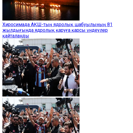
Хиросимада АҚШ-тың ядролық шабуылының 81
жылдығында ядролық қаруға қарсы үндеулер
қайталанды