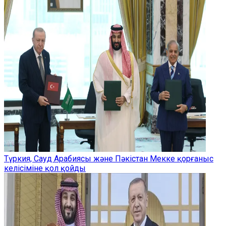
Түркия, Сауд Арабиясы және Пәкістан Мекке қорғаныс
келісіміне қол қойды