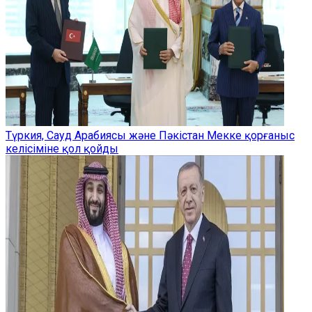
Түркия, Сауд Арабиясы және Пәкістан Мекке қорғаныс
келісіміне қол қойды