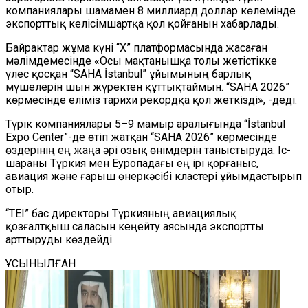
компаниялары шамамен 8 миллиард доллар көлемінде
экспорттық келісімшартқа қол қойғанын хабарлады.
Байрактар жұма күні
“
X
”
платформасында жасаған
мәлімдемесінде
«Осы мақтанышқа толы жетістікке
үлес қосқан
“
SAHA İstanbul
”
ұйымының барлық
мүшелерін шын жүректен құттықтаймын.
“
SAHA 2026
”
көрмесінде еліміз тарихи рекордқа қол жеткізді»,
-
деді.
Түрік компаниялары 5–9 мамыр аралығында
“
İstanbul
Expo Center
”
-де өтіп жатқан
“
SAHA 2026
”
көрмесінде
өздерінің ең жаңа әрі озық өнімдерін таныстыруда. Іс-
шараны Түркия мен Еуропадағы ең ірі қорғаныс,
авиация және ғарыш өнеркәсібі кластері ұйымдастырып
отыр.
“
TEI
”
бас директоры Түркияның авиациялық
қозғалтқыш саласын кеңейту аясында экспортты
арттыруды көздейді
ҰСЫНЫЛҒАН