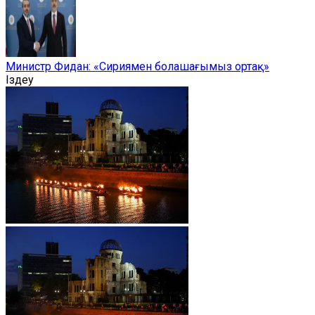
Министр Фидан: «Сириямен болашағымыз ортақ»
Іздеу