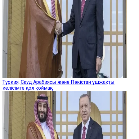
Түркия, Сауд Арабиясы және Пәкістан үшжақты
келісімге қол қоймақ