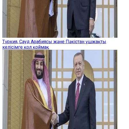
Түркия, Сауд Арабиясы және Пәкістан үшжақты
келісімге қол қоймақ