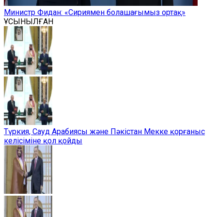
Министр Фидан: «Сириямен болашағымыз ортақ»
ҰСЫНЫЛҒАН
Түркия, Сауд Арабиясы және Пәкістан Мекке қорғаныс
келісіміне қол қойды