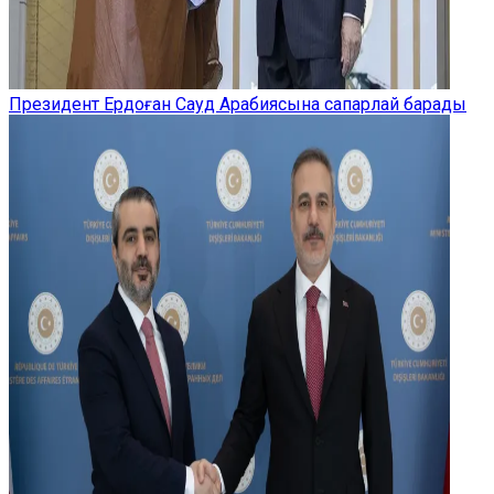
Президент Ердоған Сауд Арабиясына сапарлай барады