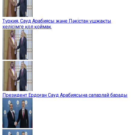
Түркия, Сауд Арабиясы және Пәкістан үшжақты
келісімге қол қоймақ
Президент Ердоған Сауд Арабиясына сапарлай барады