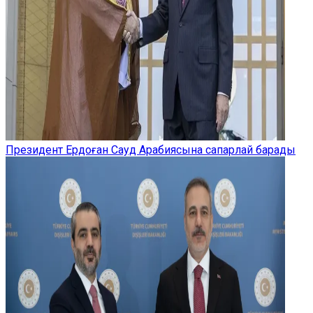
Президент Ердоған Сауд Арабиясына сапарлай барады