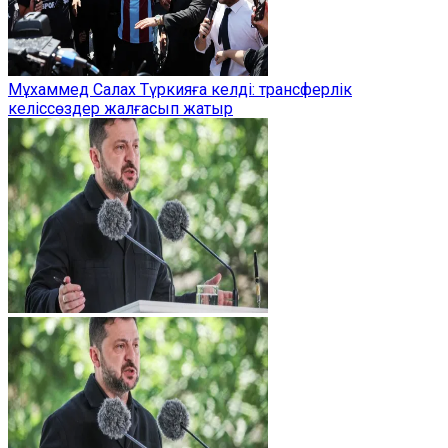
Мұхаммед Салах Түркияға келді: трансферлік
келіссөздер жалғасып жатыр