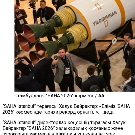
Стамбулдағы "SAHA 2026" көрмесі. / AA
“
SAHA İstanbul
”
төрағасы Халук Байрактар: «Ел
іміз
‘
SAHA
2026
’
көрмесінде тарихи рекорд орнатты», - деді.
“
SAHA İstanbul
”
директорлар кеңесінің төрағасы Халук
Байрактар
“
SAHA 2026
”
халықаралық қорғаныс және
аэроғарыш көрмесінің алғашқы үш күнінде түрік