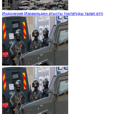
Индонезия Израильден атысты тоқтатуды талап етті