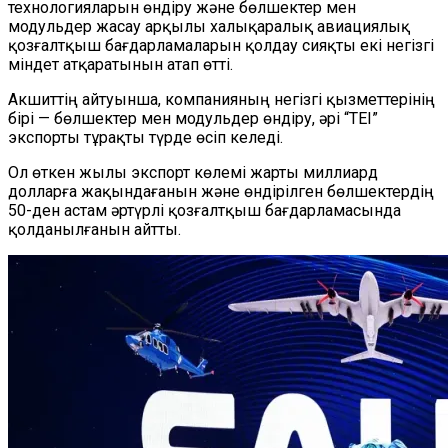
технологияларын өндіру және бөлшектер мен
модульдер жасау арқылы халықаралық авиациялық
қозғалтқыш бағдарламаларын қолдау
сияқты
екі негізгі
міндет атқаратынын атап өтті.
Акшиттің айтуынша, компанияның негізгі қызметтерінің
бірі — бөлшектер мен модульдер өндіру, әрі
“
TEI
”
экспорты тұрақты түрде өсіп келеді.
Ол өткен жылы экспорт көлемі жарты миллиард
долларға жақындағанын және өндірілген бөлшектердің
50-ден астам әртүрлі қозғалтқыш бағдарламасында
қолданылғанын айтты.