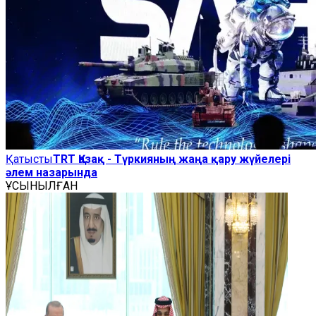
Қатысты
TRT Қазақ - Түркияның жаңа қару жүйелері
әлем назарында
ҰСЫНЫЛҒАН