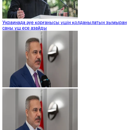
Украинада әуе қорғанысы үшін қолданылатын зымыран
саны үш есе азайды