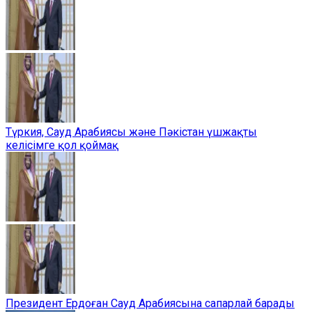
Түркия, Сауд Арабиясы және Пәкістан үшжақты
келісімге қол қоймақ
Президент Ердоған Сауд Арабиясына сапарлай барады