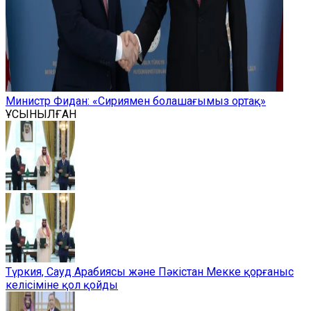
Министр Фидан: «Сириямен болашағымыз ортақ»
ҰСЫНЫЛҒАН
Түркия, Сауд Арабиясы және Пәкістан Мекке қорғаныс
келісіміне қол қойды