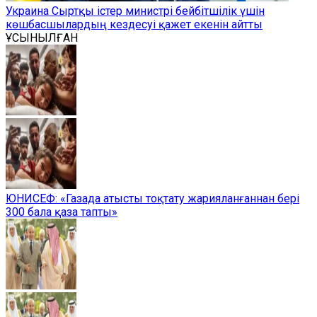
Украина Сыртқы істер министрі бейбітшілік үшін
көшбасшылардың кездесуі қажет екенін айтты
ҰСЫНЫЛҒАН
ЮНИСЕФ: «Газада атысты тоқтату жарияланғаннан бері
300 бала қаза тапты»