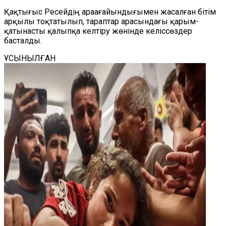
Қақтығыс Ресейдің араағайындығымен жасалған бітім
арқылы тоқтатылып, тараптар арасындағы қарым-
қатынасты қалыпқа келтіру жөнінде келіссөздер
басталды.
ҰСЫНЫЛҒАН