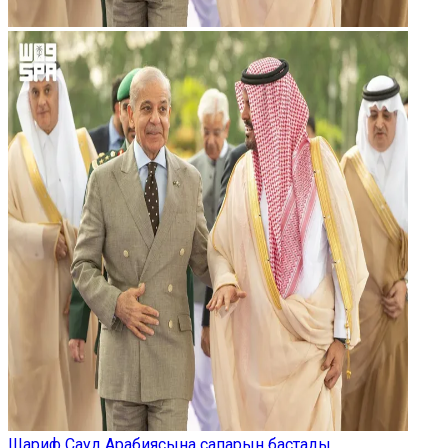
Шариф Сауд Арабиясына сапарын бастады