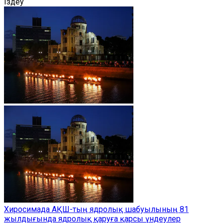
Іздеу
Хиросимада АҚШ-тың ядролық шабуылының 81
жылдығында ядролық қаруға қарсы үндеулер