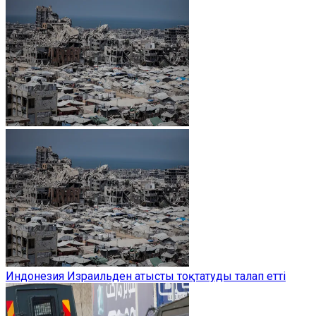
Индонезия Израильден атысты тоқтатуды талап етті