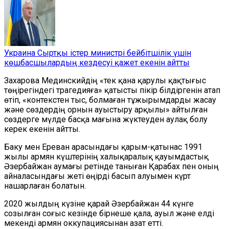
Украина Сыртқы істер министрі бейбітшілік үшін
көшбасшылардың кездесуі қажет екенін айтты
Захарова Мединскийдің «тек қана қарулы қақтығыс
төңірегіндегі трагедияға» қатысты пікір білдіргенін атап
өтіп, «контекстен тыс, болмаған тұжырымдарды жасау
және сөздердің орнын ауыстыру арқылы» айтылған
сөздерге мүлде басқа мағына жүктеуден аулақ болу
керек екенін айтты.
Баку мен Ереван арасындағы қарым-қатынас 1991
жылы армян күштерінің халықаралық қауымдастық
Әзербайжан аумағы ретінде таныған Қарабах пен оның
айналасындағы жеті өңірді басып алуымен күрт
нашарлаған болатын.
2020 жылдың күзіне қарай Әзербайжан 44 күнге
созылған соғыс кезінде бірнеше қала, ауыл және елді
мекенді армян оккупациясынан азат етті.