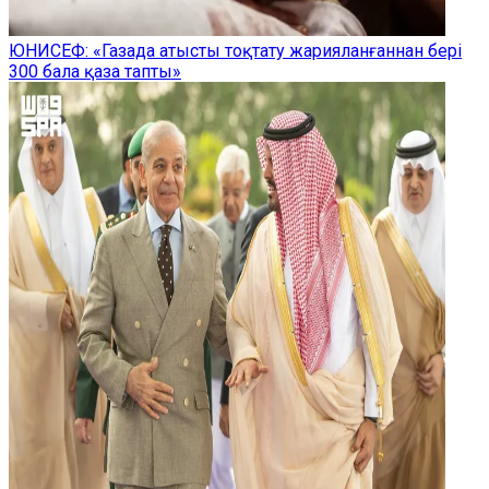
ЮНИСЕФ: «Газада атысты тоқтату жарияланғаннан бері
300 бала қаза тапты»