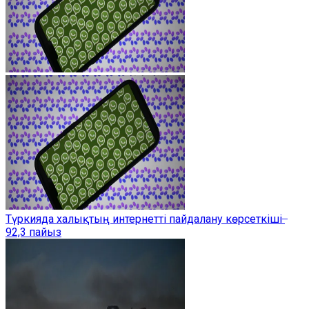
Түркияда халықтың интернетті пайдалану көрсеткіші ̶
92,3 пайыз