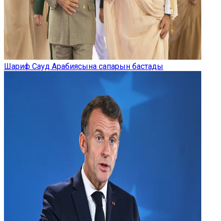
Шариф Сауд Арабиясына сапарын бастады