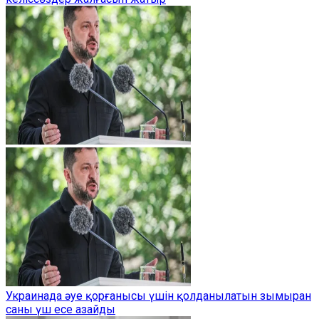
Украинада әуе қорғанысы үшін қолданылатын зымыран
саны үш есе азайды