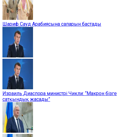
Шариф Сауд Арабиясына сапарын бастады
Израиль Диаспора министрі Чикли: “Макрон бізге
сатқындық жасады”