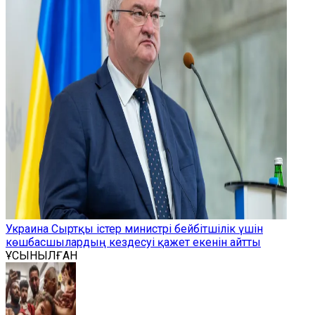
Украина Сыртқы істер министрі бейбітшілік үшін
көшбасшылардың кездесуі қажет екенін айтты
ҰСЫНЫЛҒАН