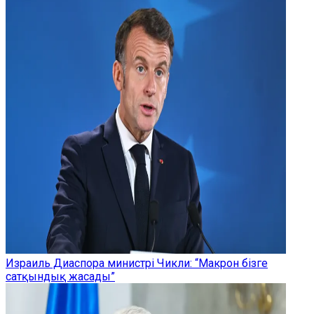
Израиль Диаспора министрі Чикли: “Макрон бізге
сатқындық жасады”