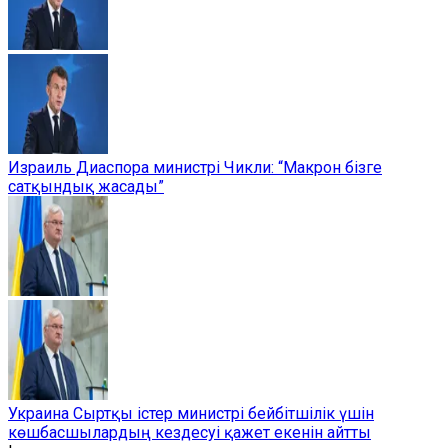
Израиль Диаспора министрі Чикли: “Макрон бізге
сатқындық жасады”
Украина Сыртқы істер министрі бейбітшілік үшін
көшбасшылардың кездесуі қажет екенін айтты