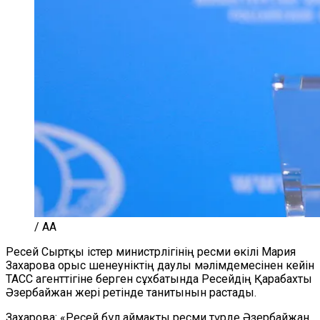
/ AA
Ресей Сыртқы істер министрлігінің ресми өкілі Мария
Захарова орыс шенеуніктің даулы мәлімдемесінен кейін
ТАСС агенттігіне берген сұхбатында Ресейдің Қарабахты
Әзербайжан жері ретінде танитынын растады.
Захарова: «Ресей бұл аймақты ресми түрде Әзербайжан