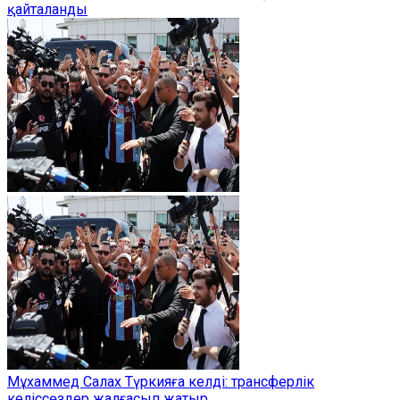
қайталанды
Мұхаммед Салах Түркияға келді: трансферлік
келіссөздер жалғасып жатыр