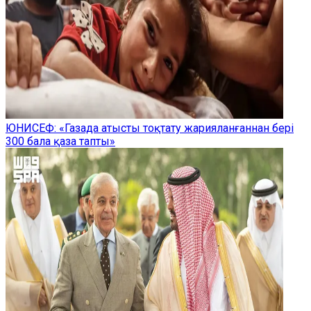
ЮНИСЕФ: «Газада атысты тоқтату жарияланғаннан бері
300 бала қаза тапты»