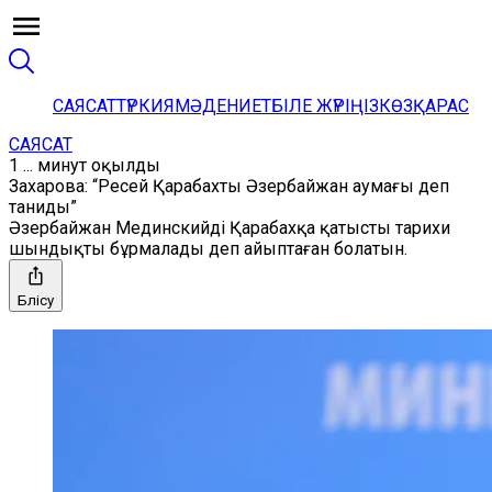
САЯСАТ
ТҮРКИЯ
МӘДЕНИЕТ
БІЛЕ ЖҮРІҢІЗ
КӨЗҚАРАС
САЯСАТ
1 ... минут оқылды
Захарова: “Ресей Қарабахты Әзербайжан аумағы деп
таниды”
Әзербайжан Мединскийді Қарабахқа қатысты тарихи
шындықты бұрмалады деп айыптаған болатын.
Бөлісу