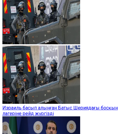
Израиль басып алынған Батыс Шериядағы босқын
лагеріне рейд жүргізді