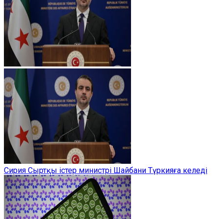
Сирия Сыртқы істер министрі Шайбани Түркияға келеді