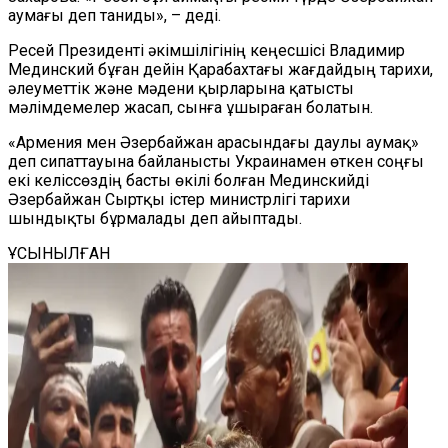
аумағы деп таниды», – деді.
Ресей Президенті әкімшілігінің кеңесшісі Владимир
Мединский бұған дейін Қарабахтағы жағдайдың тарихи,
әлеуметтік және мәдени қырларына қатысты
мәлімдемелер жасап, сынға ұшыраған болатын.
«Армения мен Әзербайжан арасындағы даулы аумақ»
деп сипаттауына байланысты Украинамен өткен соңғы
екі келіссөздің басты өкілі болған Мединскийді
Әзербайжан Сыртқы істер министрлігі тарихи
шындықты бұрмалады деп айыптады.
ҰСЫНЫЛҒАН