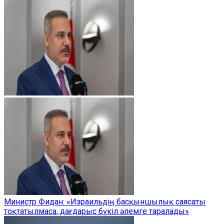
Министр Фидан: «Израильдің басқыншылық саясаты
тоқтатылмаса, дағдарыс бүкіл әлемге таралады»