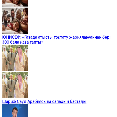
ЮНИСЕФ: «Газада атысты тоқтату жарияланғаннан бері
300 бала қаза тапты»
Шариф Сауд Арабиясына сапарын бастады