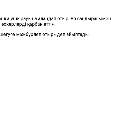
ғынға ұшырауына алаңдап отыр. Өз сандырағымен
скерлерді құрбан етті».
шегуге мәжбүрлеп отыр» деп айыптады.