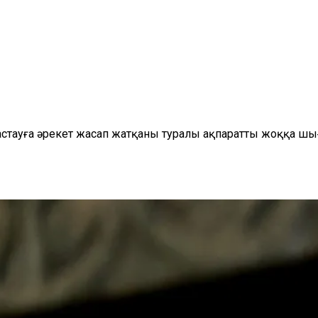
стауға әрекет жасап жатқаны туралы ақпаратты жоққа шығ