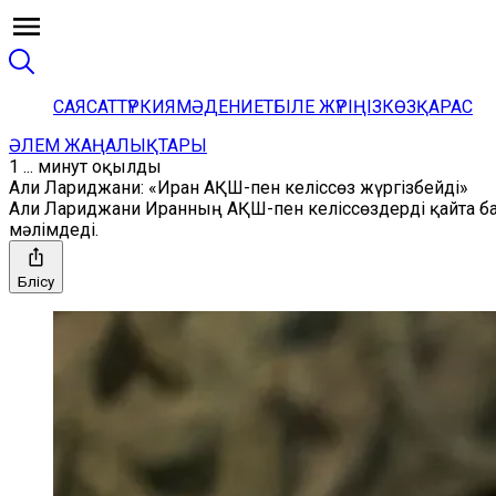
САЯСАТ
ТҮРКИЯ
МӘДЕНИЕТ
БІЛЕ ЖҮРІҢІЗ
КӨЗҚАРАС
ӘЛЕМ ЖАҢАЛЫҚТАРЫ
1 ... минут оқылды
Али Лариджани: «Иран АҚШ-пен келіссөз жүргізбейді»
Али Лариджани Иранның АҚШ-пен келіссөздерді қайта ба
мәлімдеді.
Бөлісу