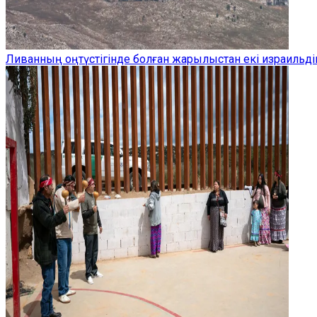
Ливанның оңтүстігінде болған жарылыстан екі израильдік