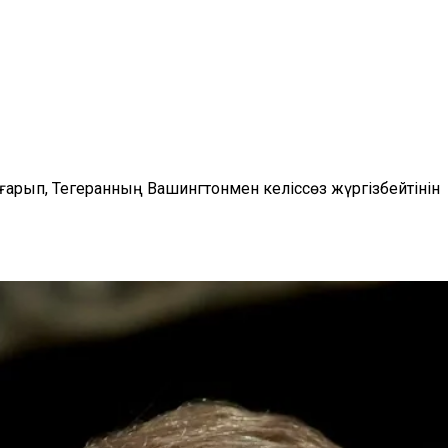
арып, Тегеранның Вашингтонмен келіссөз жүргізбейтінін