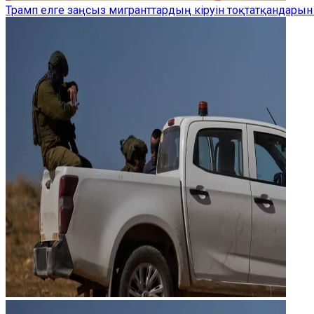
Трамп елге заңсыз мигранттардың кіруін тоқтатқандарын 