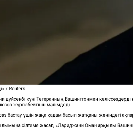
» / Reuters
ни дүйсенбі күні Тегеранның Вашингтонмен келіссөздерді
сөз жүргізбейтінін мәлімдеді.
 бастау үшін жаңа қадам басып жатқаны жөніндегі ақпар
асылымына сілтеме жасап, «Лариджани Оман арқылы Вашинг