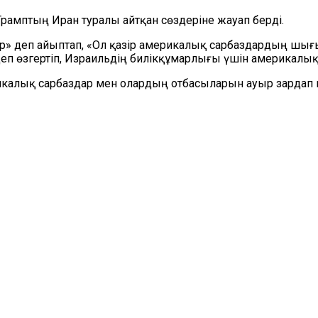
амптың Иран туралы айтқан сөздеріне жауап берді.
ыр» деп айыптап, «Ол қазір америкалық сарбаздардың шы
 өзгертіп, Израильдің билікқұмарлығы үшін америкалық ә
икалық сарбаздар мен олардың отбасыларын ауыр зардап 