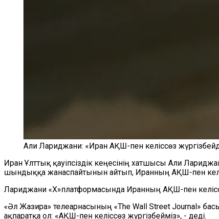
Али Лариджани: «Иран АҚШ-пен келіссөз жүргізбейді
Иран Ұлттық қауіпсіздік кеңесінің хатшысы Али Лариджа
шындыққа жанаспайтынын айтып, Иранның АҚШ-пен келіс
Лариджани «X»платформасында Иранның АҚШ-пен келіссөз
«Әл Жазира» телеарнасының «The Wall Street Journal» б
ақпаратқа ол: «АҚШ-пен келіссөз жүргізбейміз», - деді.