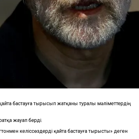
 қайта бастауға тырысып жатқаны туралы мәліметтердің
атқа жауап берді.
тонмен келіссөздерді қайта бастауға тырысты» деген