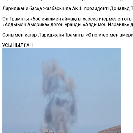
Лариджани басқа жазбасында АҚШ президенті Дональд Тр
Ол Трампты «бос қиялмен аймақты хаосқа итермелеп от
«Алдымен Америка» деген ұранды «Алдымен Израиль» деп
Сонымен қатар Лариджани Трампты «Өтіріктерімен амер
ҰСЫНЫЛҒАН