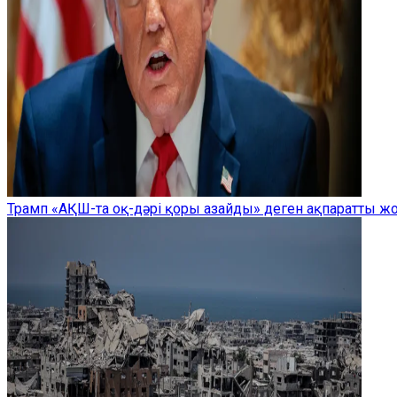
Трамп «АҚШ-та оқ-дәрі қоры азайды» деген ақпаратты 