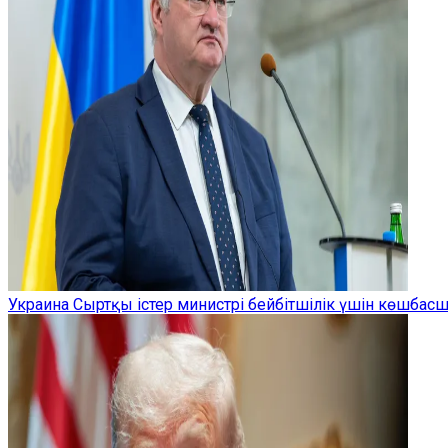
Украина Сыртқы істер министрі бейбітшілік үшін көшбас