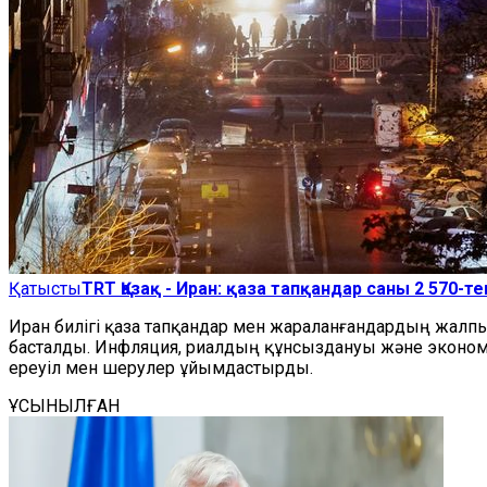
Қатысты
TRT Қазақ - Иран: қаза тапқандар саны 2 570-т
Иран билігі қаза тапқандар мен жараланғандардың жалп
басталды. Инфляция, риалдың құнсыздануы және эконом
ереуіл мен шерулер ұйымдастырды.
ҰСЫНЫЛҒАН