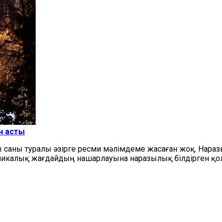
ен асты
ы саны туралы әзірге ресми
мәлімдеме жасаған жоқ. Нараз
икалық жағдайдың нашарлауына наразылық білдірген қол