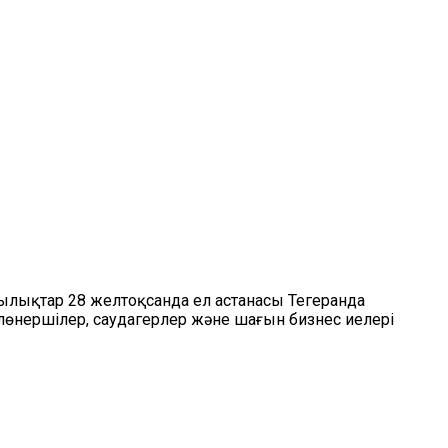
ылықтар 28 желтоқсанда ел астанасы Тегеранда
өнершілер, саудагерлер және шағын бизнес иелері