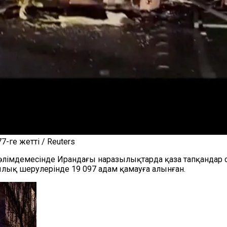
-ге жетті / Reuters
әлімдемесінде Ирандағы наразылықтарда қаза тапқандар 
ылық шерулерінде 19 097 адам қамауға алынған.