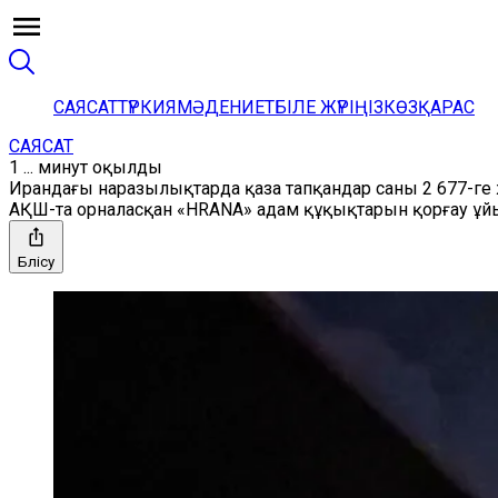
САЯСАТ
ТҮРКИЯ
МӘДЕНИЕТ
БІЛЕ ЖҮРІҢІЗ
КӨЗҚАРАС
САЯСАТ
1 ... минут оқылды
Ирандағы наразылықтарда қаза тапқандар саны 2 677-ге 
АҚШ-та орналасқан «HRANA» адам құқықтарын қорғау ұй
Бөлісу