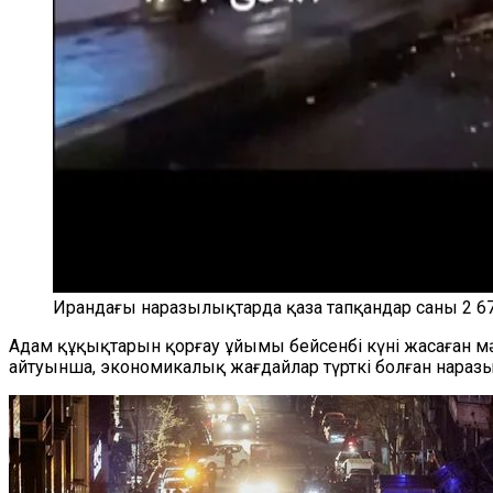
Ирандағы наразылықтарда қаза тапқандар саны 2 677
Адам құқықтарын қорғау ұйымы бейсенбі күні жасаған м
айтуынша, экономикалық жағдайлар түрткі болған нараз