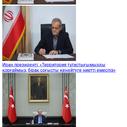
Иран президенті: «Территория тұтастығымызды
қорғаймыз, бірақ соғысты кеңейтуге ниетті емеспіз»