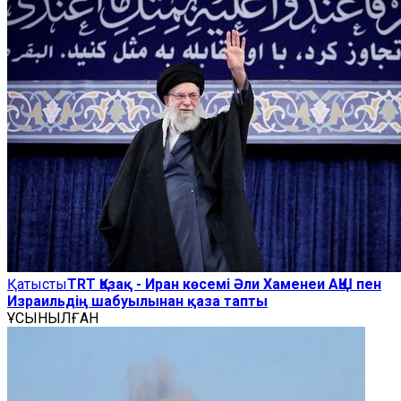
Қатысты
TRT Қазақ - Иран көсемі Әли Хаменеи АҚШ пен
Израильдің шабуылынан қаза тапты
ҰСЫНЫЛҒАН