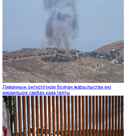
Ливанның оңтүстігінде болған жарылыстан екі
израильдік сарбаз қаза тапты