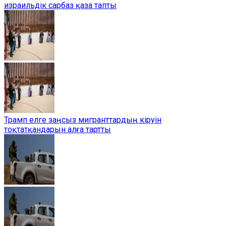
израильдік сарбаз қаза тапты
Трамп елге заңсыз мигранттардың кіруін
тоқтатқандарын алға тартты