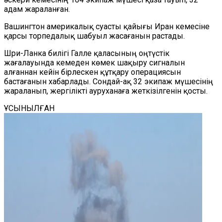
адам жараланған.
Вашингтон америкалық суасты қайығы Иран кемесіне
қарсы торпедалық шабуыл жасағанын растады.
Шри-Ланка билігі Галле қаласының оңтүстік
жағалауында кемеден көмек шақыру сигналын
алғаннан кейін бірлескен құтқару операциясын
бастағанын хабарлады. Сондай-ақ 32 экипаж мүшесінің
жараланып, жергілікті ауруханаға жеткізілгенін қосты.
ҰСЫНЫЛҒАН