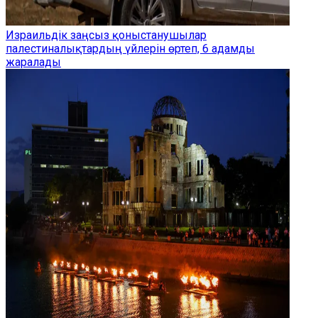
Израильдік заңсыз қоныстанушылар
палестиналықтардың үйлерін өртеп, 6 адамды
жаралады