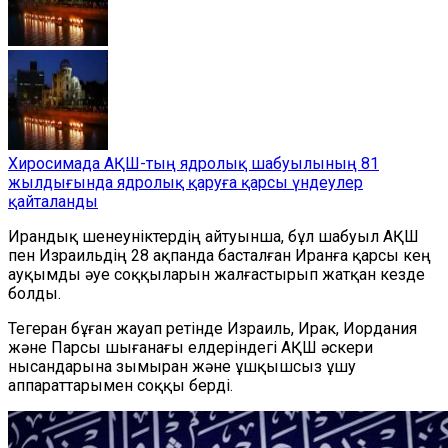
Хиросимада АҚШ-тың ядролық шабуылының 81
жылдығында ядролық қаруға қарсы үндеулер
қайталанды
Ирандық шенеуніктердің айтуынша, бұл шабуыл АҚШ
пен Израильдің 28 ақпанда басталған Иранға қарсы кең
ауқымды әуе соққыларын жалғастырып жатқан кезде
болды
.
Тегеран бұған жауап ретінде Израиль, Ирак, Иордания
және Парсы шығанағы елдеріндегі АҚШ әскери
нысандарын
а
зымыран және ұшқышсыз ұшу
аппараттары
мен соққы берді.