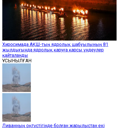
Хиросимада АҚШ-тың ядролық шабуылының 81
жылдығында ядролық қаруға қарсы үндеулер
қайталанды
ҰСЫНЫЛҒАН
Ливанның оңтүстігінде болған жарылыстан екі