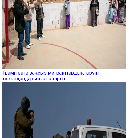
Трамп елге заңсыз мигранттардың кіруін
тоқтатқандарын алға тартты