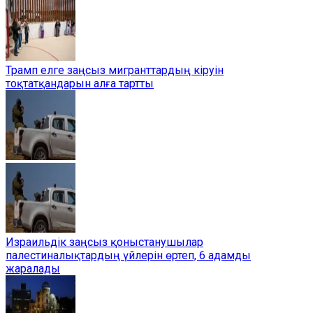
Трамп елге заңсыз мигранттардың кіруін
тоқтатқандарын алға тартты
Израильдік заңсыз қоныстанушылар
палестиналықтардың үйлерін өртеп, 6 адамды
жаралады