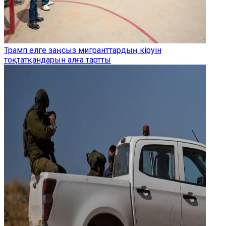
Трамп елге заңсыз мигранттардың кіруін
тоқтатқандарын алға тартты