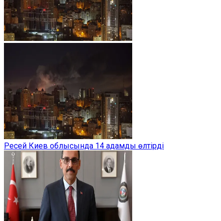
Ресей Киев облысында 14 адамды өлтірді