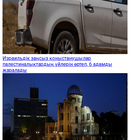
Израильдік заңсыз қоныстанушылар
палестиналықтардың үйлерін өртеп, 6 адамды
жаралады