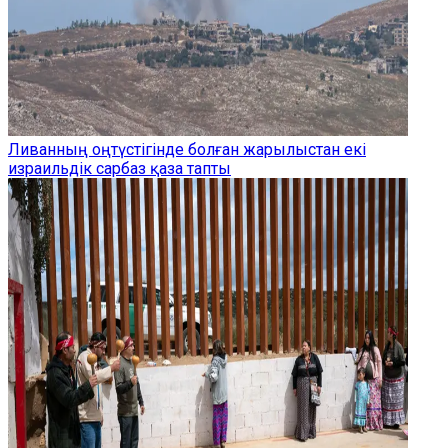
Ливанның оңтүстігінде болған жарылыстан екі
израильдік сарбаз қаза тапты