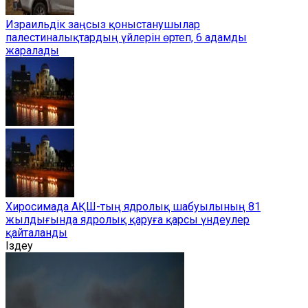
Израильдік заңсыз қоныстанушылар
палестиналықтардың үйлерін өртеп, 6 адамды
жаралады
Хиросимада АҚШ-тың ядролық шабуылының 81
жылдығында ядролық қаруға қарсы үндеулер
қайталанды
Іздеу