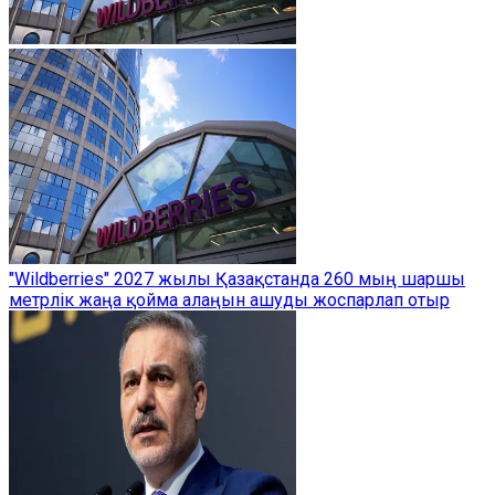
"Wildberries" 2027 жылы Қазақстанда 260 мың шаршы
метрлік жаңа қойма алаңын ашуды жоспарлап отыр