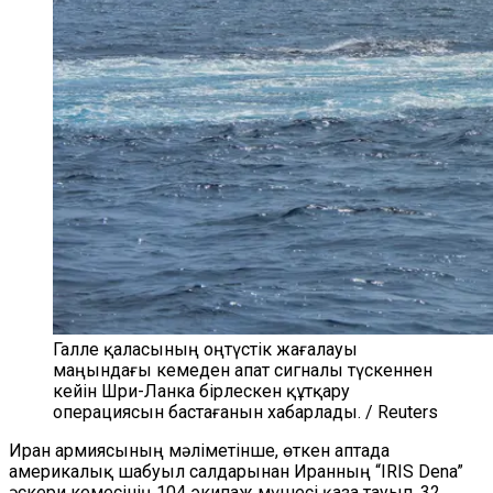
Галле қаласының оңтүстік жағалауы
маңындағы кемеден апат сигналы түскеннен
кейін Шри-Ланка бірлескен құтқару
операциясын бастағанын хабарлады. / Reuters
Иран армиясының мәліметінше, өткен аптада
америкалық шабуыл салдарынан Иранның “IRIS Dena”
әскери кемесінің 104 экипаж мүшесі қаза тауып, 32