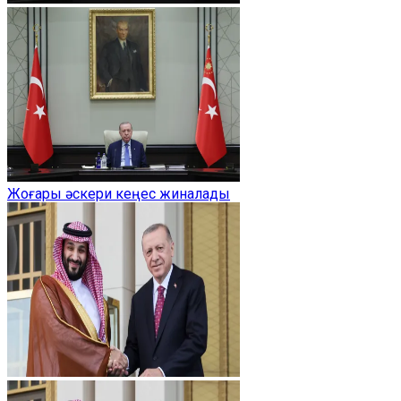
Жоғары әскери кеңес жиналады