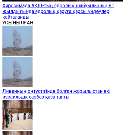
Хиросимада АҚШ-тың ядролық шабуылының 81
жылдығында ядролық қаруға қарсы үндеулер
қайталанды
ҰСЫНЫЛҒАН
Ливанның оңтүстігінде болған жарылыстан екі
израильдік сарбаз қаза тапты