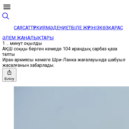
САЯСАТ
ТҮРКИЯ
МӘДЕНИЕТ
БІЛЕ ЖҮРІҢІЗ
КӨЗҚАРАС
ӘЛЕМ ЖАҢАЛЫҚТАРЫ
1 ... минут оқылды
АҚШ соққы берген кемеде 104 ирандық сарбаз қаза
тапты
Иран армиясы кемеге Шри-Ланка жағалауында шабуыл
жасалғанын хабарлады.
Бөлісу