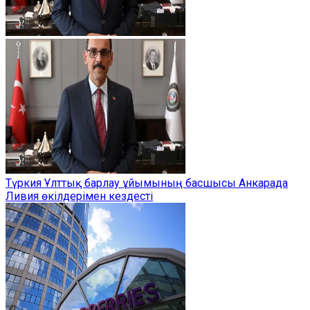
Түркия Ұлттық барлау ұйымының басшысы Анкарада
Ливия өкілдерімен кездесті