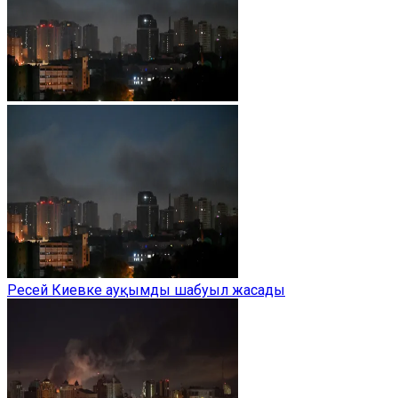
Ресей Киевке ауқымды шабуыл жасады