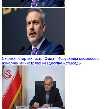
Сыртқы істер министрі Фидан Иерусалим мәселесіне
арналған министрлер кездесуіне қатысады