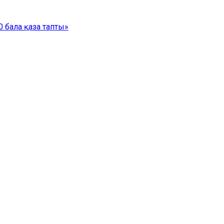
 бала қаза тапты»