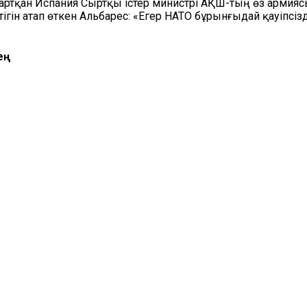
 тартқан Испания Сыртқы істер министрі АҚШ-тың өз армияс
ігін атап өткен Альбарес: «Егер НАТО бұрынғыдай қауіпсізд
ең