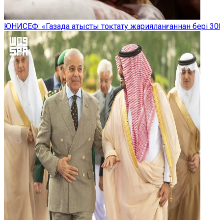
ЮНИСЕФ: «Газада атысты тоқтату жарияланғаннан бері 300