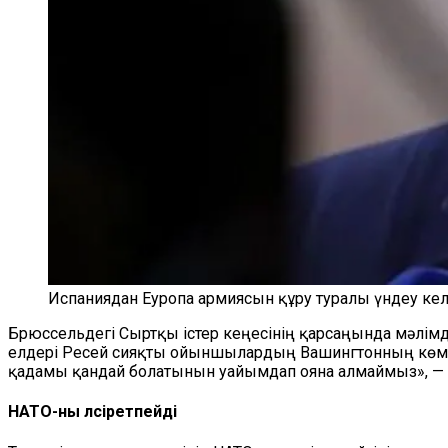
Испаниядан Еуропа армиясын құру туралы үндеу келд
Брюссельдегі Сыртқы істер кеңесінің қарсаңында мәлім
елдері Ресей сияқты ойыншылардың Вашингтонның көмекк
қадамы қандай болатынын уайымдап ояна алмаймыз», — 
НАТО-ны әлсіретпейді