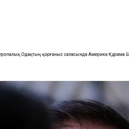
уропалық Одақтың қорғаныс саласында Америка Құрама Шта