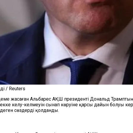
і / Reuters
деме жасаған Альбарес АҚШ президенті Дональд Трамптың 
е келу-келмеуін сынап көруіне қарсы дайын болуы керект
деген сөздерді қолданды.