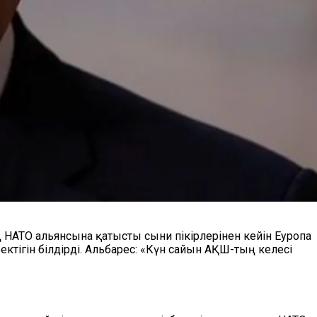
НАТО альянсына қатысты сыни пікірлерінен кейін Еуропа
ігін білдірді. Альбарес: «Күн сайын АҚШ-тың келесі