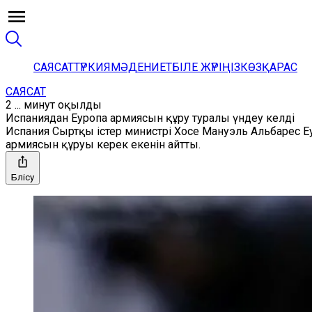
САЯСАТ
ТҮРКИЯ
МӘДЕНИЕТ
БІЛЕ ЖҮРІҢІЗ
КӨЗҚАРАС
САЯСАТ
2 ... минут оқылды
Испаниядан Еуропа армиясын құру туралы үндеу келді
Испания Сыртқы істер министрі Хосе Мануэль Альбарес Е
армиясын құруы керек екенін айтты.
Бөлісу