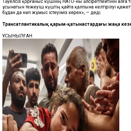
Тәуелсіз қорғаныс күшінің НАТО-ны әлсіретпейтінін алға
ұсынатын тежеуіш күштің қайта қалпына келтірілуі қажетт
бұдан да көп жұмыс істеуіміз керек», — деді.
Трансатлантикалық қарым-қатынастардағы жаңа кез
ҰСЫНЫЛҒАН