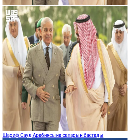
Шариф Сауд Арабиясына сапарын бастады