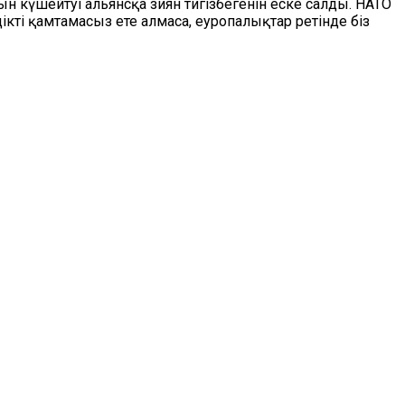
ын күшейтуі альянсқа зиян тигізбегенін еске салды. НАТО
ікті қамтамасыз ете алмаса, еуропалықтар ретінде біз