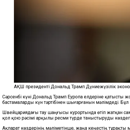
АҚШ президенті Дональд Трамп Дүниежүзілік эконо
Сәрсенбі күні Дональд Трамп Еуропа елдеріне қатысты ж
бастамаларды күн тәртібінен шығарғанын мәлімдеді. Бұ
Швейцариядағы тау шаңғысы курортында өтіп жатқан сам
қол қою рәсімі арқылы ресми түрде таныстыруды көздеп
Ақпарат көздерінің мәліметінше, жаңа кеңестің тұрақты