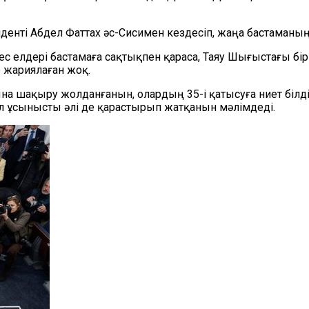
енті Абдел Фаттах әс-Сисимен кездесіп, жаңа бастаманың
с елдері бастамаға сақтықпен қараса, Таяу Шығыстағы бір
е жариялаған жоқ.
на шақыру жолданғанын, олардың 35-і қатысуға ниет білді
ұл ұсынысты әлі де қарастырып жатқанын мәлімдеді.