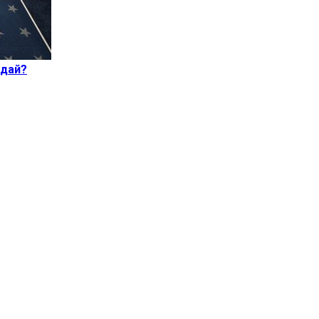
ндай?