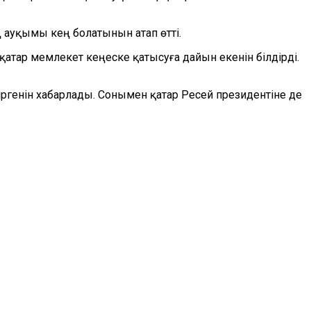
 ауқымы кең болатынын атап өтті.
қатар мемлекет кеңеске қатысуға дайын екенін білдірді.
ргенін хабарлады. Сонымен қатар Ресей президентіне де