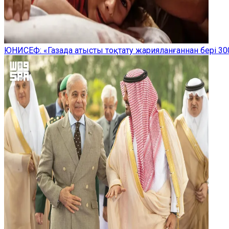
ЮНИСЕФ: «Газада атысты тоқтату жарияланғаннан бері 300