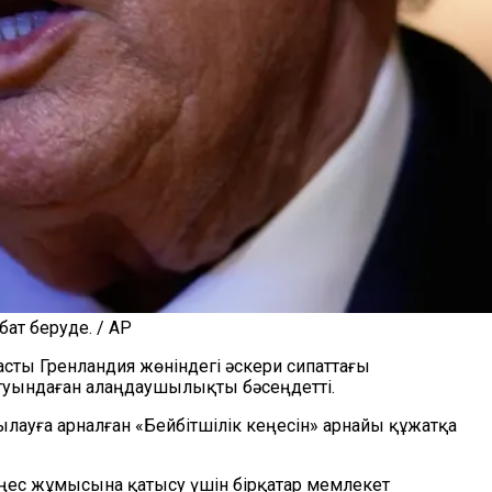
ат беруде. / AP
асты Гренландия жөніндегі әскери сипаттағы
 туындаған алаңдаушылықты бәсеңдетті.
лауға арналған «Бейбітшілік кеңесін» арнайы құжатқа
еңес жұмысына қатысу үшін бірқатар мемлекет