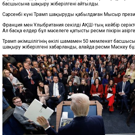
басшысына шақыру жіберілгені айтылды.
Сәрсенбі күні Трамп шақыруды қабылдаған Мысыр презид
Франция мен Ұлыбритания секілді АҚШ-тың кейбір серікте
Ал басқа елдер бұл мәселеге қатысты ресми пікірін әзірг
Трамп әкімшілігінің өкілі шамамен 50 мемлекет басшысы
шақыру жіберілгені хабарланды, алайда ресми Мәскеу б