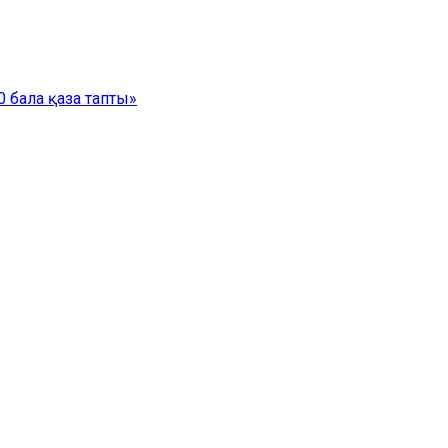
 бала қаза тапты»