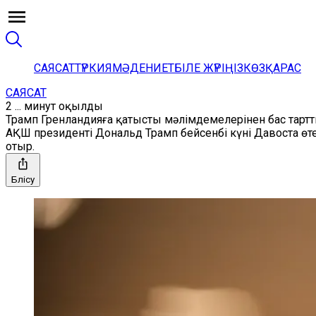
САЯСАТ
ТҮРКИЯ
МӘДЕНИЕТ
БІЛЕ ЖҮРІҢІЗ
КӨЗҚАРАС
САЯСАТ
2 ... минут оқылды
Трамп Гренландияға қатысты мәлімдемелерінен бас тарт
АҚШ президенті Дональд Трамп бейсенбі күні Давоста өт
отыр.
Бөлісу