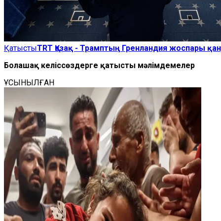
Қатысты
TRT Қазақ - Трамптың Гренландия жоспары қа
Болашақ келіссөздерге қатысты мәлімдемелер
ҰСЫНЫЛҒАН