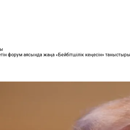
ты
етін форум аясында жаңа «Бейбітшілік кеңесін» таныстыры