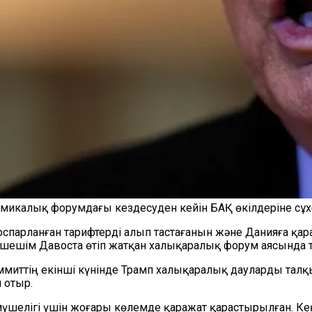
микалық форумдағы кездесуден кейін БАҚ өкілдеріне сұхб
оспарланған тарифтерді алып тастағанын және Данияға қар
л шешім Давоста өтіп жатқан халықаралық форум аясында
миттің екінші күнінде Трамп халықаралық дауларды талқы
 отыр.
 мүшелігі үшін жоғары көлемде қаражат қарастырылған. К