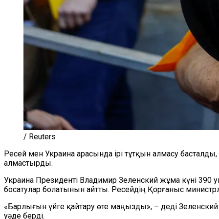
/ Reuters
Ресей мен Украина арасында ірі тұтқын алмасу басталды, 
алмастырды.
Украина Президенті Владимир Зеленский жұма күні 390 у
босатулар болатынын айтты. Ресейдің Қорғаныс министр
«Барлығын үйге қайтару өте маңызды», – деді Зеленский 
уәде берді.