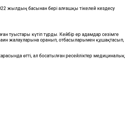
2022 жылдың басынан бері алғашқы тікелей кездесу
н туыстары күтіп тұрды. Кейбір ер адамдар сезімге
 украин жалауларына оранып, отбасыларымен құшақтасып,
арасында өтті, ал босатылған ресейліктер медициналық