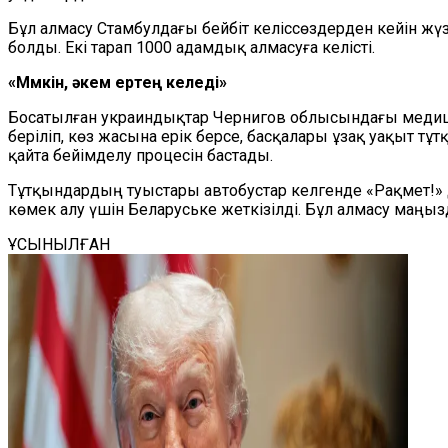
Бұл алмасу Стамбулдағы бейбіт келіссөздерден кейін жү
болды. Екі тарап 1000 адамдық алмасуға келісті.
«Мүмкін, әкем ертең келеді»
Босатылған украиндықтар Чернигов облысындағы медицин
беріліп, көз жасына ерік берсе, басқалары ұзақ уақыт т
қайта бейімделу процесін бастады.
Тұтқындардың туыстары автобустар келгенде «Рақмет!» д
көмек алу үшін Беларуське жеткізілді. Бұл алмасу маңы
ҰСЫНЫЛҒАН