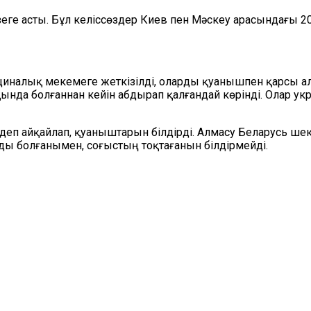
зеге асты. Бұл келіссөздер Киев пен Мәскеу арасындағы 
алық мекемеге жеткізілді, оларды қуанышпен қарсы алға
ұтқында болғаннан кейін абдырап қалғандай көрінді. Олар
еп айқайлап, қуаныштарын білдірді. Алмасу Беларусь шек
зды болғанымен, соғыстың тоқтағанын білдірмейді.