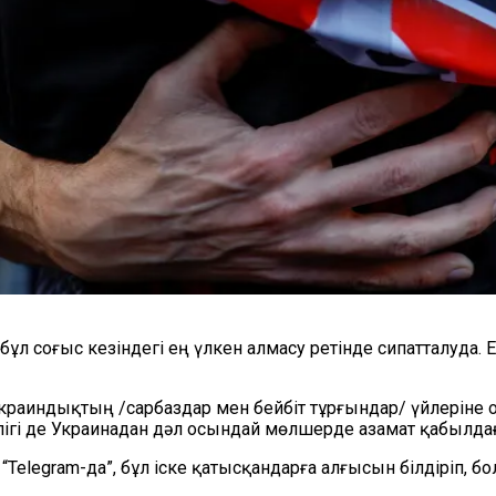
бұл соғыс кезіндегі ең үлкен алмасу ретінде сипатталуда. 
краиндықтың /сарбаздар мен бейбіт тұрғындар/ үйлеріне 
лігі де Украинадан дәл осындай мөлшерде азамат қабылда
“Telegram-да”, бұл іске қатысқандарға алғысын білдіріп,