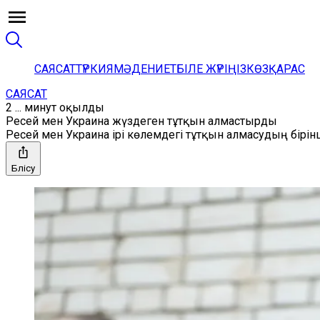
САЯСАТ
ТҮРКИЯ
МӘДЕНИЕТ
БІЛЕ ЖҮРІҢІЗ
КӨЗҚАРАС
САЯСАТ
2 ... минут оқылды
Ресей мен Украина жүздеген тұтқын алмастырды
Ресей мен Украина ірі көлемдегі тұтқын алмасудың бір
Бөлісу