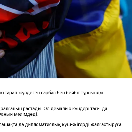
Екі тарап жүздеген сарбаз бен бейбіт тұрғынды
оралғанын растады. Ол демалыс күндері тағы да
ғанын мәлімдеді.
 болашақта да дипломатиялық күш-жігерді жалғастыруға