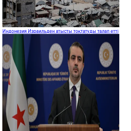
Индонезия Израильден атысты тоқтатуды талап етті