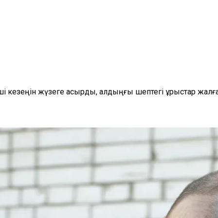
інші кезеңін жүзеге асырды, алдыңғы шептегі ұрыстар жа