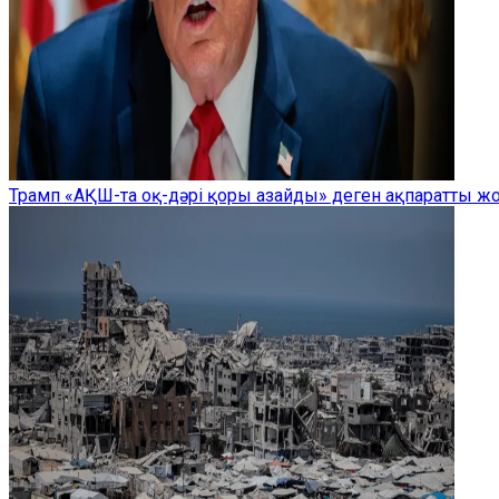
Трамп «АҚШ-та оқ-дәрі қоры азайды» деген ақпаратты 