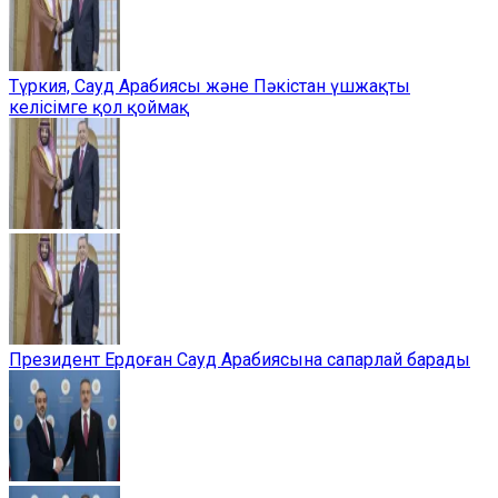
Түркия, Сауд Арабиясы және Пәкістан үшжақты
келісімге қол қоймақ
Президент Ердоған Сауд Арабиясына сапарлай барады