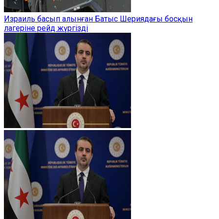
Израиль басып алынған Батыс Шериядағы босқын
лагеріне рейд жүргізді