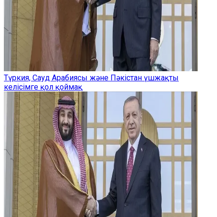
Түркия, Сауд Арабиясы және Пәкістан үшжақты
келісімге қол қоймақ