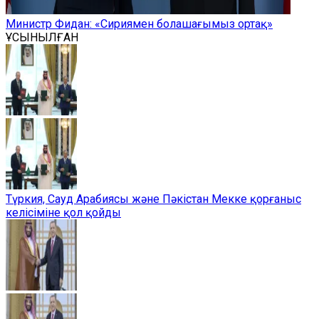
Министр Фидан: «Сириямен болашағымыз ортақ»
ҰСЫНЫЛҒАН
Түркия, Сауд Арабиясы және Пәкістан Мекке қорғаныс
келісіміне қол қойды