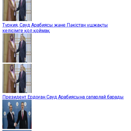
Түркия, Сауд Арабиясы және Пәкістан үшжақты
келісімге қол қоймақ
Президент Ердоған Сауд Арабиясына сапарлай барады