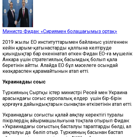
Министр Фидан: «Сириямен болашағымыз ортақ»
2019 жылы ЕО институттарымен байланыс үзілгеннен
кейін қарым-қатынастарды қалпына келтіруде
қиындықтар бар екенінатап өткен Фидан ЕО-ға мүшелік
Анкара үшін стратегиялық басымдық болып қала
беретінін айтты. Алайда ЕО бұл мәселеге осындай
көзқараспен қарамайтынын атап өтті.
Украинадағы соғыс
Түркияның Сыртқы істер министрі Ресей мен Украина
арасындағы соғыс еуропалық елдер үшін бір-бірін
қорғауға дайындықтарын сынақтан өткізетінін атап өтті.
Украинадағы соғысты қалай аяқтау керектігі туралы
пікірлердің айырмашылығына тоқтала отырып Фидан:
«Украинадағы соғыстың басталуы тараптарды бөлді, ал
аяқталуы да бөліп отыр. Түркияның басынан бастап