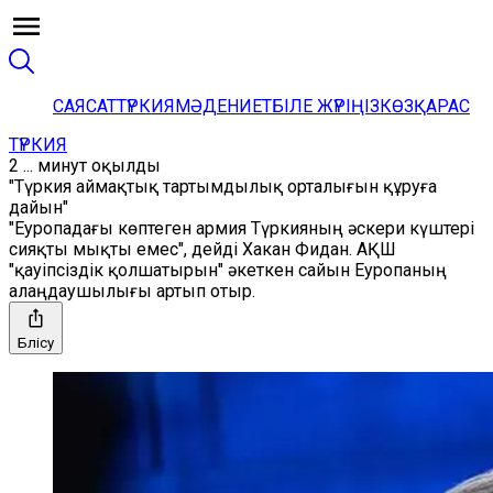
САЯСАТ
ТҮРКИЯ
МӘДЕНИЕТ
БІЛЕ ЖҮРІҢІЗ
КӨЗҚАРАС
ТҮРКИЯ
2 ... минут оқылды
"Түркия аймақтық тартымдылық орталығын құруға
дайын"
"Еуропадағы көптеген армия Түркияның әскери күштері
сияқты мықты емес", дейді Хакан Фидан. АҚШ
"қауіпсіздік қолшатырын" әкеткен сайын Еуропаның
алаңдаушылығы артып отыр.
Бөлісу