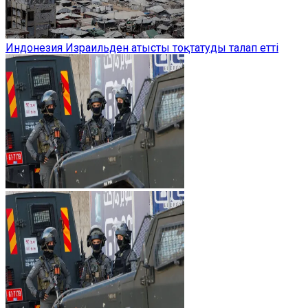
Индонезия Израильден атысты тоқтатуды талап етті