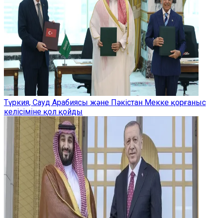
Түркия, Сауд Арабиясы және Пәкістан Мекке қорғаныс
келісіміне қол қойды