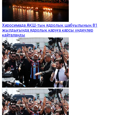
Хиросимада АҚШ-тың ядролық шабуылының 81
жылдығында ядролық қаруға қарсы үндеулер
қайталанды