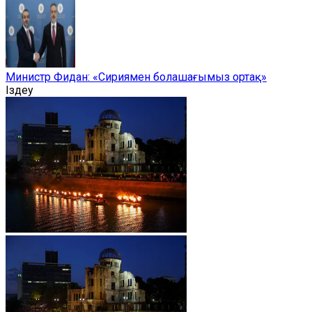
Министр Фидан: «Сириямен болашағымыз ортақ»
Іздеу