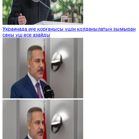
Украинада әуе қорғанысы үшін қолданылатын зымыран
саны үш есе азайды