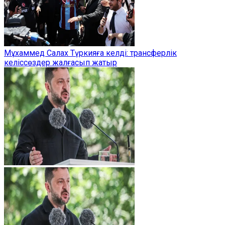
Мұхаммед Салах Түркияға келді: трансферлік
келіссөздер жалғасып жатыр