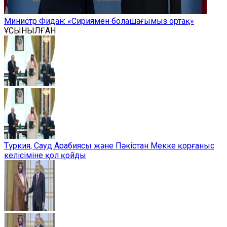
Министр Фидан: «Сириямен болашағымыз ортақ»
ҰСЫНЫЛҒАН
Түркия, Сауд Арабиясы және Пәкістан Мекке қорғаныс
келісіміне қол қойды