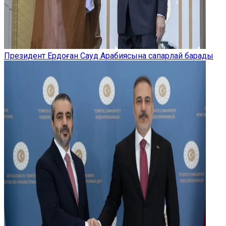
Президент Ердоған Сауд Арабиясына сапарлай барады