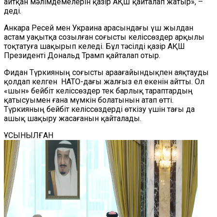
айтқан мәлімдемелерін қазір АҚШ қайталап жатыр», –
деді.
Анкара Ресей мен Украина арасындағы үш жылдан
астам уақытқа созылған соғысты келіссөздер арқылы
тоқтатуға шақырып келеді. Бұл тәсілді қазір АҚШ
Президенті Дональд Трамп қайталап отыр.
Фидан Түркияның соғысты араағайындықпен аяқтауды
қолдап келген НАТО-дағы жалғыз ел екенін айтты. Ол
«шын» бейбіт келіссөздер тек барлық тараптардың
қатысуымен ғана мүмкін болатынын атап өтті.
Түркияның бейбіт келіссөздерді өткізу үшін тағы да
ашық шақыру жасағанын қайталады.
ҰСЫНЫЛҒАН