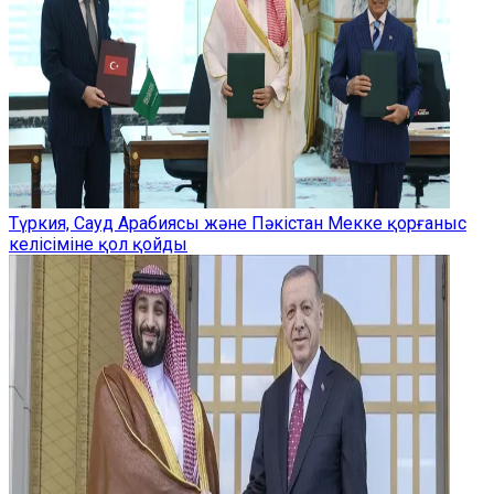
Түркия, Сауд Арабиясы және Пәкістан Мекке қорғаныс
келісіміне қол қойды