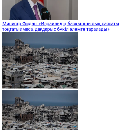
Министр Фидан: «Израильдің басқыншылық саясаты
тоқтатылмаса, дағдарыс бүкіл әлемге таралады»