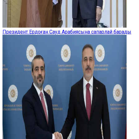
Президент Ердоған Сауд Арабиясына сапарлай барады