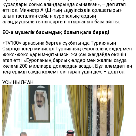
құралдары соғыс алаңдарында сыналған», – деп атап
өтті ол. Министр АҚШ-тың «қауіпсіздік қолшатыры»
алып тасталған сайын еуропалықтардың
алаңдаушылығының артып отырғанын баса айтты.
ЕО-ға мүшелік басымдық болып қала береді
«TV100» арнасына берген сұқбатында Түркияның
Сыртқы істер министрі Түркияның еуропалық елдермен
жеке-жеке қарым-қатынасы жақсы жағдайда екенін
атап өтті. «Еуропаның барлық елдерімен жалпы сауда
көлемі 200 миллиард доллардан асады. Бұл әлемдегі ең
теңгерімді сауда көлемі, екі тарап үшін де», – деді ол.
ҰСЫНЫЛҒАН