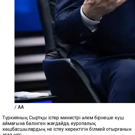
/ AA
Түркияның Сыртқы істер министрі әлем бірнеше күш
аймағына бөлінген жағдайда, еуропалық
көшбасшылардың не істеу керектігін білмей отырғанын
атап өтті.