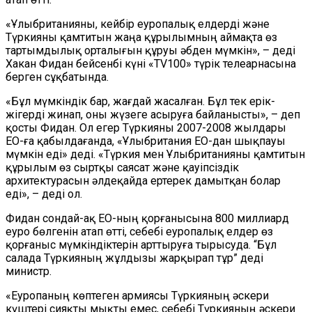
«Ұлыбританияны, кейбір еуропалық елдерді және
Түркияны қамтитын жаңа құрылымның аймақта өз
тартымдылық орталығын құруы әбден мүмкін», – деді
Хакан Фидан бейсенбі күні «TV100» түрік телеарнасына
берген сұқбатында.
«Бұл мүмкіндік бар, жағдай жасалған. Бұл тек ерік-
жігерді жинап, оны жүзеге асыруға байланысты», – деп
қосты Фидан. Ол егер Түркияны 2007-2008 жылдары
ЕО-ға қабылдағанда, «Ұлыбритания ЕО-дан шықпауы
мүмкін еді» деді. «Түркия мен Ұлыбританияны қамтитын
құрылым өз сыртқы саясат және қауіпсіздік
архитектурасын әлдеқайда ертерек дамытқан болар
еді», – деді ол.
Фидан сондай-ақ ЕО-ның қорғанысына 800 миллиард
еуро бөлгенін атап өтті, себебі еуропалық елдер өз
қорғаныс мүмкіндіктерін арттыруға тырысуда. “Бұл
салада Түркияның жұлдызы жарқырап тұр” деді
министр.
«Еуропаның көптеген армиясы Түркияның әскери
күштері сияқты мықты емес, себебі Түркияның әскери