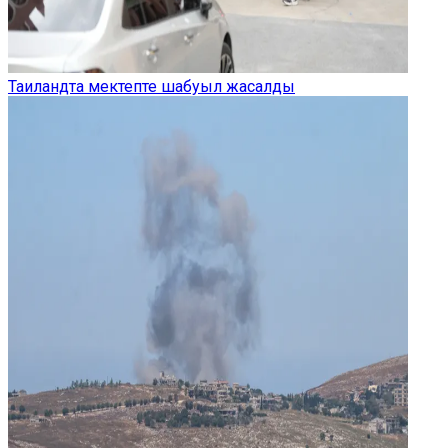
Таиландта мектепте шабуыл жасалды