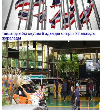
Таиландта бір оқушы 8 адамды өлтіріп, 23 адамды
жаралады