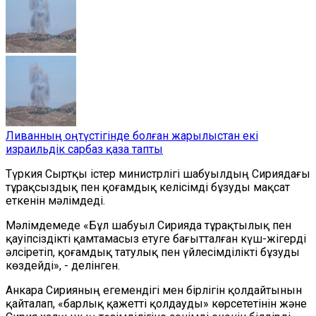
Ливанның оңтүстігінде болған жарылыстан екі
израильдік сарбаз қаза тапты
Түркия Сыртқы істер министрлігі шабуылдың Сириядағы
тұрақсыздық пен қоғамдық келісімді бұзуды мақсат
еткенін мәлімдеді.
Мәлімдемеде «Бұл шабуыл Сирияда тұрақтылық пен
қауіпсіздікті қамтамасыз етуге бағытталған күш-жігерді
әлсіретіп, қоғамдық татулық пен үйлесімділікті бұзуды
көздейді», - делінген.
Анкара Сирияның егемендігі мен бірлігін қолдайтынын
қайталап, «барлық қажетті қолдауды» көрсететінін және