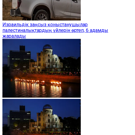
Израильдік заңсыз қоныстанушылар
палестиналықтардың үйлерін өртеп, 6 адамды
жаралады