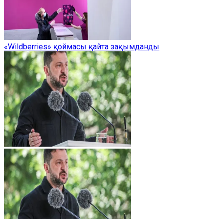
«Wildberries» қоймасы қайта зақымданды