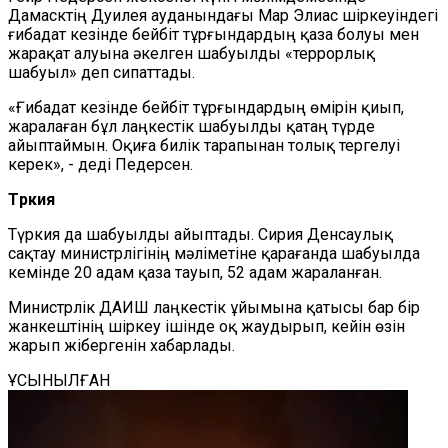
Дамасктің Дуилея ауданындағы Мар Элиас шіркеуіндегі
ғибадат кезінде бейбіт тұрғындардың қаза болуы мен
жарақат алуына әкелген шабуылды «террорлық
шабуыл» деп сипаттады.
«Ғибадат кезінде бейбіт тұрғындардың өмірін қиып,
жаралаған бұл лаңкестік шабуылды қатаң түрде
айыптаймын. Оқиға билік тарапынан толық тергелуі
керек», - деді Педерсен.
Түркия
Түркия да шабуылды айыптады. Сирия Денсаулық
сақтау министрлігінің мәліметіне қарағанда шабуылда
кемінде 20 адам қаза тауып, 52 адам жараланған.
Министрлік ДАИШ лаңкестік ұйымына қатысы бар бір
жанкештінің шіркеу ішінде оқ жаудырып, кейін өзін
жарып жібергенін хабарлады.
ҰСЫНЫЛҒАН