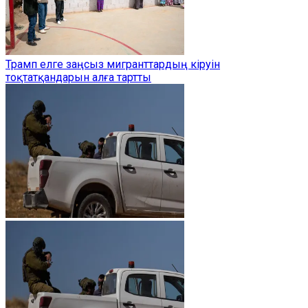
Трамп елге заңсыз мигранттардың кіруін
тоқтатқандарын алға тартты