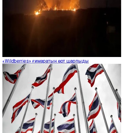
«Wildberries» ғимаратын өрт шарпыды