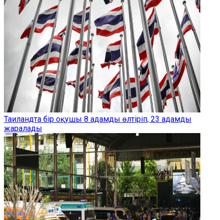
Таиландта бір оқушы 8 адамды өлтіріп, 23 адамды
жаралады