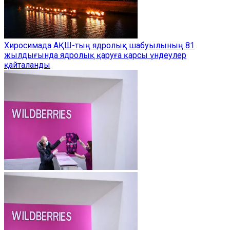
Хиросимада АҚШ-тың ядролық шабуылының 81
жылдығында ядролық қаруға қарсы үндеулер
қайталанды