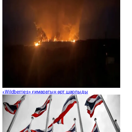
«Wildberries» ғимаратын өрт шарпыды