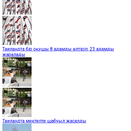
Таиландта бір оқушы 8 адамды өлтіріп, 23 адамды
жаралады
Таиландта мектепте шабуыл жасалды