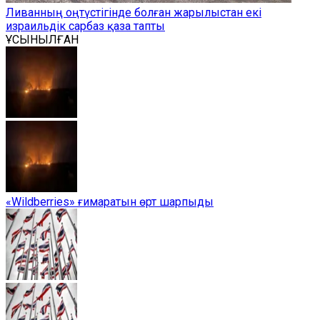
Ливанның оңтүстігінде болған жарылыстан екі
израильдік сарбаз қаза тапты
ҰСЫНЫЛҒАН
«Wildberries» ғимаратын өрт шарпыды