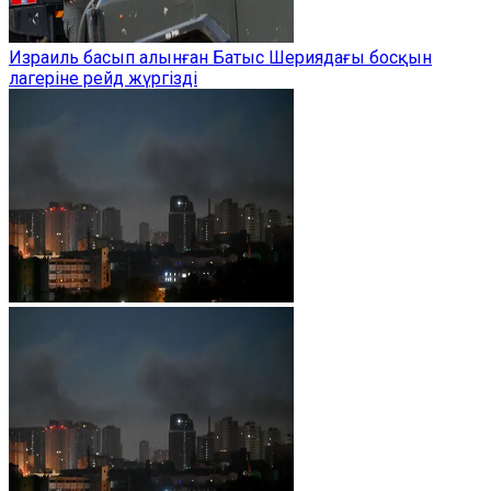
Израиль басып алынған Батыс Шериядағы босқын
лагеріне рейд жүргізді