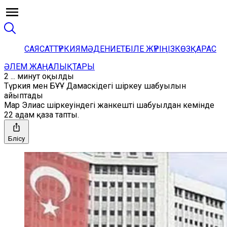
САЯСАТ
ТҮРКИЯ
МӘДЕНИЕТ
БІЛЕ ЖҮРІҢІЗ
КӨЗҚАРАС
ӘЛЕМ ЖАҢАЛЫҚТАРЫ
2 ... минут оқылды
Түркия мен БҰҰ Дамаскідегі шіркеу шабуылын
айыптады
Мар Элиас шіркеуіндегі жанкешті шабуылдан кемінде
22 адам қаза тапты.
Бөлісу