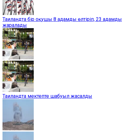
Таиландта бір оқушы 8 адамды өлтіріп, 23 адамды
жаралады
Таиландта мектепте шабуыл жасалды