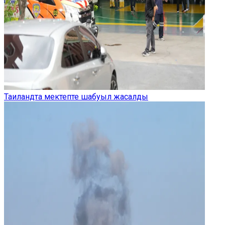
Таиландта мектепте шабуыл жасалды