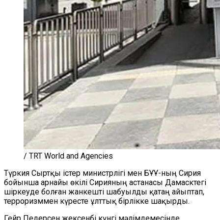
/ TRT World and Agencies
Түркия Сыртқы істер министрлігі мен БҰҰ-ның Сирия
бойынша арнайы өкілі Сирияның астанасы Дамасктегі
шіркеуде болған жанкешті шабуылды қатаң айыптап,
терроризммен күресте ұлттық бірлікке шақырды.
Гейр Педерсен жексенбі күнгі мәлімдемесінде