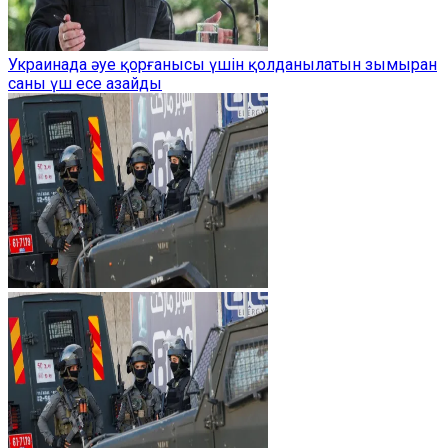
Украинада әуе қорғанысы үшін қолданылатын зымыран
саны үш есе азайды