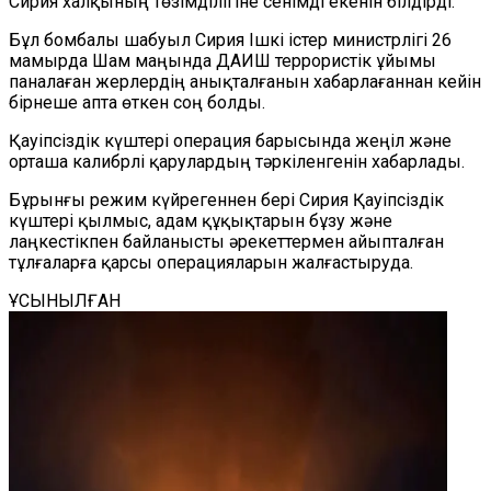
Сирия халқының төзімділігіне сенімді екенін білдірді.
Бұл бомбалы шабуыл Сирия Ішкі істер министрлігі 26
мамырда Шам маңында ДАИШ террористік ұйымы
паналаған жерлердің анықталғанын хабарлағаннан кейін
бірнеше апта өткен соң болды.
Қауіпсіздік күштері операция барысында жеңіл және
орташа калибрлі қарулардың тәркіленгенін хабарлады.
Бұрынғы режим күйрегеннен бері Сирия Қауіпсіздік
күштері қылмыс, адам құқықтарын бұзу және
лаңкестікпен байланысты әрекеттермен айыпталған
тұлғаларға қарсы операцияларын жалғастыруда.
ҰСЫНЫЛҒАН