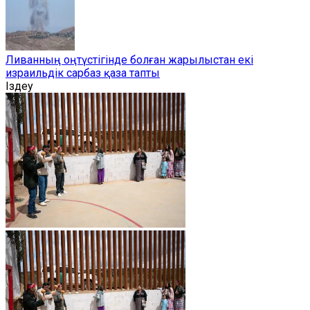
Ливанның оңтүстігінде болған жарылыстан екі
израильдік сарбаз қаза тапты
Іздеу