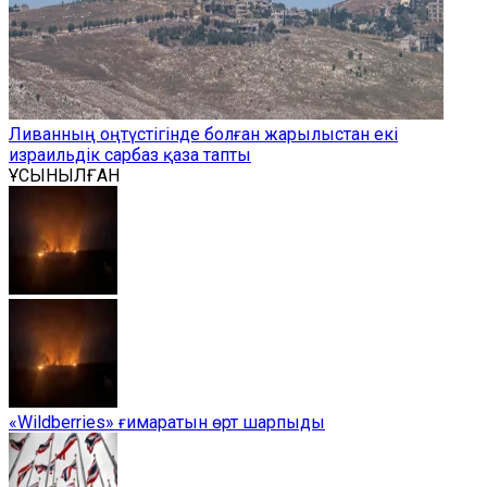
Ливанның оңтүстігінде болған жарылыстан екі
израильдік сарбаз қаза тапты
ҰСЫНЫЛҒАН
«Wildberries» ғимаратын өрт шарпыды