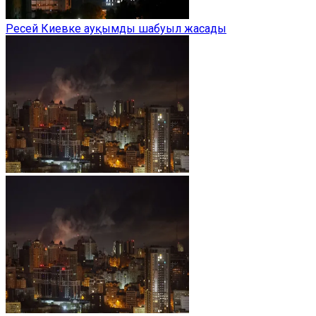
Ресей Киевке ауқымды шабуыл жасады