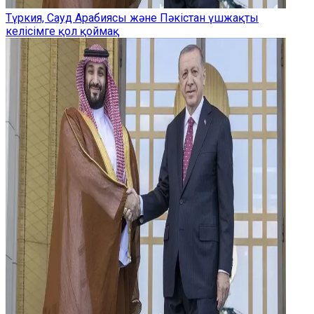
Түркия, Сауд Арабиясы және Пәкістан үшжақты
келісімге қол қоймақ