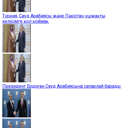
Түркия, Сауд Арабиясы және Пәкістан үшжақты
келісімге қол қоймақ
Президент Ердоған Сауд Арабиясына сапарлай барады