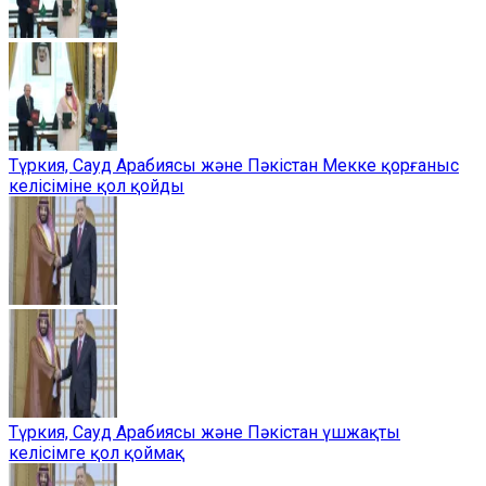
Түркия, Сауд Арабиясы және Пәкістан Мекке қорғаныс
келісіміне қол қойды
Түркия, Сауд Арабиясы және Пәкістан үшжақты
келісімге қол қоймақ