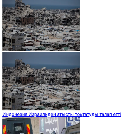
Индонезия Израильден атысты тоқтатуды талап етті