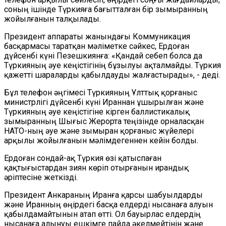
соның ішінде Түркияға бағытталған бір зымыранның
жойылғанын талқылады.
Президент аппараты жанындағы Коммуникация
басқармасы таратқан мәліметке сәйкес, Ердоған
дүйсенбі күні Пезешкиянға: «Қандай себеп болса да
Түркияның әуе кеңістігінің бұзылуы ақталмайды. Түркия
қажетті шараларды қабылдауды жалғастырады», - деді.
Бұл телефон әңгімесі Түркияның Ұлттық қорғаныс
министрлігі дүйсенбі күні Ираннан ұшырылған және
Түркияның әуе кеңістігіне кірген баллистикалық
зымыранның Шығыс Жерорта теңізінде орналасқан
НАТО-ның әуе және зымыран қорғаныс жүйелері
арқылы жойылғанын мәлімдегеннен кейін болды.
Ердоған сондай-ақ Түркия өзі қатыспаған
қақтығыстардан зиян көріп отырғанын ирандық
әріптесіне жеткізді.
Президент Анкараның Иранға қарсы шабуылдарды
және Иранның өңірдегі басқа елдерді нысанаға алуын
қабылдамайтынын атап өтті. Ол бауырлас елдердің
нысанаға алынуы ешкімге пайда әкелмейтінін және