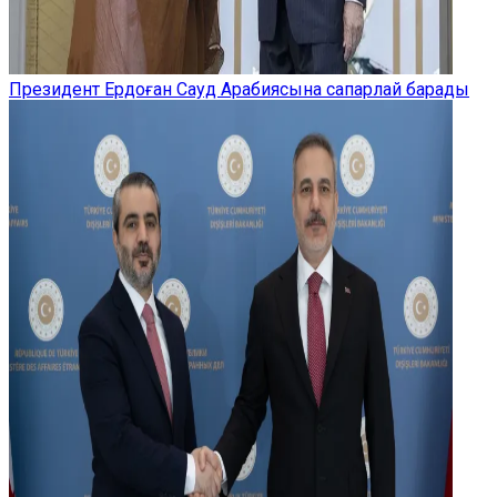
Президент Ердоған Сауд Арабиясына сапарлай барады