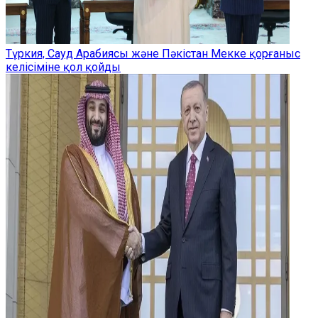
Түркия, Сауд Арабиясы және Пәкістан Мекке қорғаныс
келісіміне қол қойды