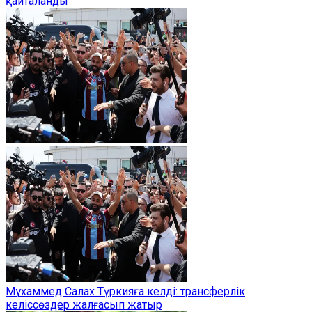
қайталанды
Мұхаммед Салах Түркияға келді: трансферлік
келіссөздер жалғасып жатыр