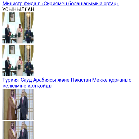
Министр Фидан: «Сириямен болашағымыз ортақ»
ҰСЫНЫЛҒАН
Түркия, Сауд Арабиясы және Пәкістан Мекке қорғаныс
келісіміне қол қойды