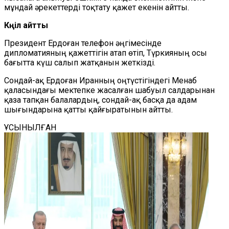
мұндай әрекеттерді тоқтату қажет екенін айтты.
Көңіл айтты
Президент Ердоған телефон әңгімесінде
дипломатияның қажеттігін атап өтіп, Түркияның осы
бағытта күш салып жатқанын жеткізді.
Сондай-ақ Ердоған Иранның оңтүстігіндегі Менаб
қаласындағы мектепке жасалған шабуыл салдарынан
қаза тапқан балалардың, сондай-ақ басқа да адам
шығындарына қатты қайғыратынын айтты.
ҰСЫНЫЛҒАН