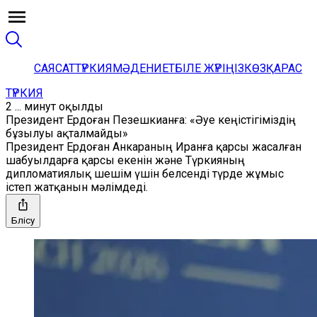
САЯСАТ
ТҮРКИЯ
МӘДЕНИЕТ
БІЛЕ ЖҮРІҢІЗ
КӨЗҚАРАС
ТҮРКИЯ
2 ... минут оқылды
Президент Ердоған Пезешкианға: «Әуе кеңістігіміздің
бұзылуы ақталмайды»
Президент Ердоған Анкараның Иранға қарсы жасалған
шабуылдарға қарсы екенін және Түркияның
дипломатиялық шешім үшін белсенді түрде жұмыс
істеп жатқанын мәлімдеді.
Бөлісу