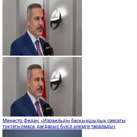
Министр Фидан: «Израильдің басқыншылық саясаты
тоқтатылмаса, дағдарыс бүкіл әлемге таралады»