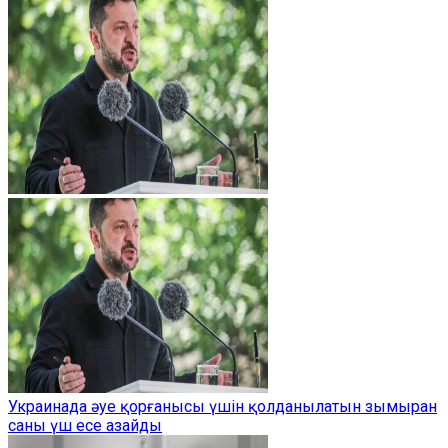
Украинада әуе қорғанысы үшін қолданылатын зымыран
саны үш есе азайды