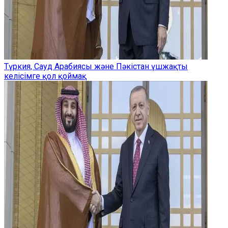
Түркия, Сауд Арабиясы және Пәкістан үшжақты
келісімге қол қоймақ