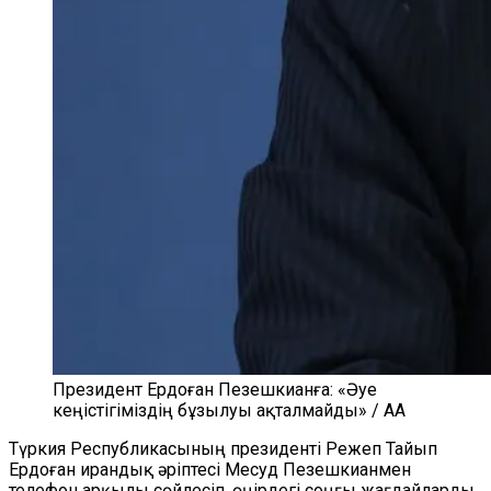
Президент Ердоған Пезешкианға: «Әуе
кеңістігіміздің бұзылуы ақталмайды» / AA
Түркия Республикасының президенті Режеп Тайып
Ердоған ирандық әріптесі Месуд Пезешкианмен
телефон арқылы сөйлесіп, өңірдегі соңғы жағдайларды,