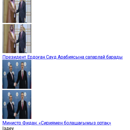
Президент Ердоған Сауд Арабиясына сапарлай барады
Министр Фидан: «Сириямен болашағымыз ортақ»
Іздеу