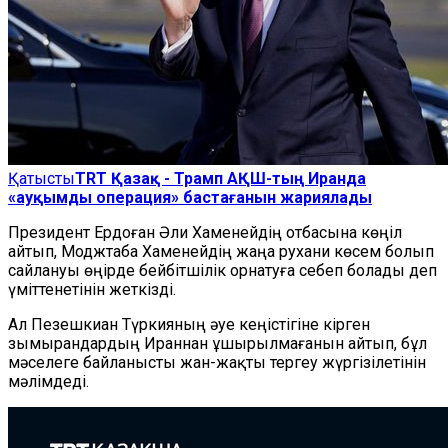
Қатысты
TRT Қазақ - Трамп АҚШ-тың Иранда
«ауқымды операция» бастағанын жариялады
Президент Ердоған Әли Хаменейдің отбасына көңіл
айтып, Моджтаба Хаменейдің жаңа рухани көсем болып
сайлануы өңірде бейбітшілік орнатуға себеп болады деп
үміттенетінін жеткізді.
Ал Пезешкиан Түркияның әуе кеңістігіне кірген
зымырандардың Ираннан ұшырылмағанын айтып, бұл
мәселеге байланысты жан-жақты тергеу жүргізілетінін
мәлімдеді.