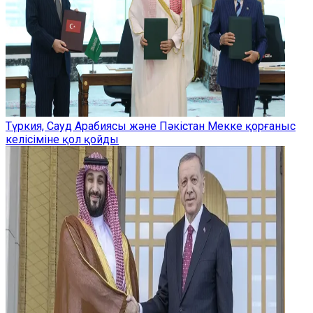
Түркия, Сауд Арабиясы және Пәкістан Мекке қорғаныс
келісіміне қол қойды