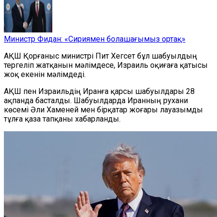
Министр Фидан: «Сириямен болашағымыз ортақ»
АҚШ Қорғаныс министрі Пит Хегсет бұл шабуылдың
тергеліп жатқанын мәлімдесе, Израиль оқиғаға қатысы
жоқ екенін мәлімдеді.
АҚШ пен Израильдің Иранға қарсы шабуылдары 28
ақпанда басталды. Шабуылдарда Иранның рухани
көсемі Әли Хаменей мен бірқатар жоғары лауазымды
тұлға қаза тапқаны хабарланды.