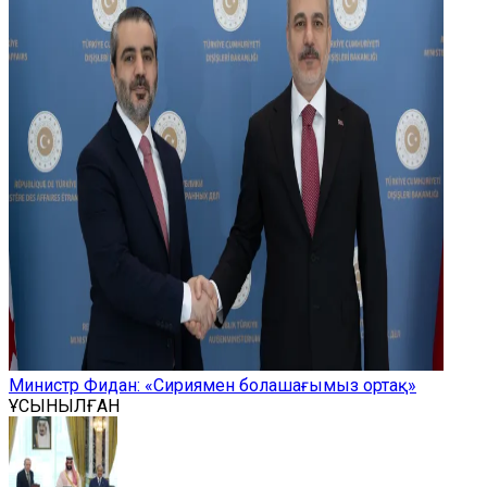
Министр Фидан: «Сириямен болашағымыз ортақ»
ҰСЫНЫЛҒАН