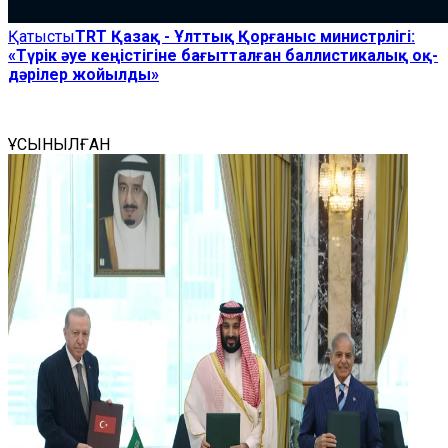
Қатысты
TRT Қазақ - Ұлттық Қорғаныс министрлігі:
«Түрік әуе кеңістігіне бағытталған баллистикалық оқ-
дәрілер жойылды»
ҰСЫНЫЛҒАН