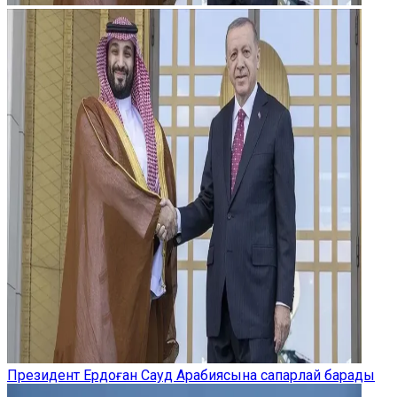
Президент Ердоған Сауд Арабиясына сапарлай барады