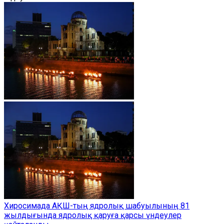
Хиросимада АҚШ-тың ядролық шабуылының 81
жылдығында ядролық қаруға қарсы үндеулер