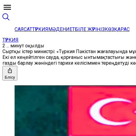
САЯСАТ
ТҮРКИЯ
МӘДЕНИЕТ
БІЛЕ ЖҮРІҢІЗ
КӨЗҚАРАС
ТҮРКИЯ
2 ... минут оқылды
Сыртқы істер министрі: «Түркия Пәкістан жағалауында м
Екі ел кеңейтілген сауда, қорғаныс ынтымақтастығы жә
газды барлау жөніндегі тарихи келісіммен тереңдетуді кө
Бөлісу