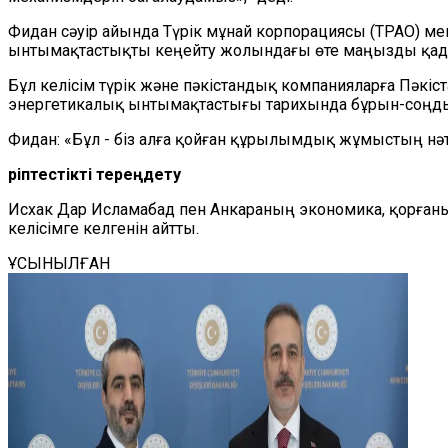
Фидан сәуір айында Түрік мұнай корпорациясы (TPAO) м
ынтымақтастықты кеңейту жолындағы өте маңызды қада
Бұл келісім түрік және пәкістандық компанияларға Пәкіс
энергетикалық ынтымақтастығы тарихында бұрын-соңды
Фидан: «Бұл - біз алға қойған құрылымдық жұмыстың нәти
Әріптестікті тереңдету
Исхак Дар Исламабад пен Анкараның экономика, қорғаны
келісімге келгенін айтты.
ҰСЫНЫЛҒАН