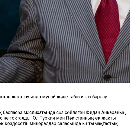
стан жағалауында мұнай және табиғи газ барлау
ақ баспасөз мәслихатында сөз сөйлеген Фидан Анкараның
іне тоқталды. Ол Түркия мен Пәкістанның екіжақты
ирек кездесетін минералдар саласында ынтымақтастық