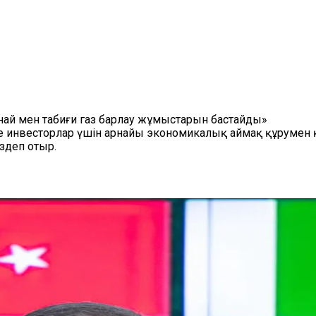
ұнай мен табиғи газ барлау жұмыстарын бастайды»
не инвесторлар үшін арнайы экономикалық аймақ құрумен 
здеп отыр.