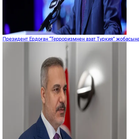
Президент Ердоған “Терроризмнен азат Түркия” жобасы