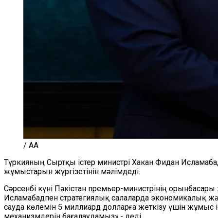
/ AA
Түркияның Сыртқы істер министрі Хакан Фидан Исламаба
жұмыстарын жүргізетінін мәлімдеді.
Сәрсенбі күні Пәкістан премьер-министрінің орынбасар
Исламабадпен стратегиялық салаларда экономикалық жә
сауда көлемін 5 миллиард долларға жеткізу үшін жұмыс і
механизмдерін бағалаудамыз»,- деді.