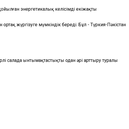
қойылған энергетикалық келісімді екіжақты
ортақ жүргізуге мүмкіндік береді. Бұл - Түркия-Пәкістан
рлі салада ынтымақтастықты одан әрі арттыру туралы