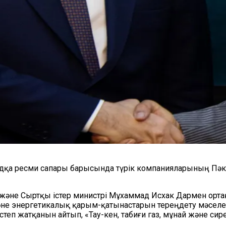
дқа ресми сапары барысында түрік компанияларының Пәкі
ы және Сыртқы істер министрі Мұхаммад Исхак Дармен орт
не энергетикалық қарым-қатынастарын тереңдету мәселес
степ жатқанын айтып, «Тау-кен, табиғи газ, мұнай және с