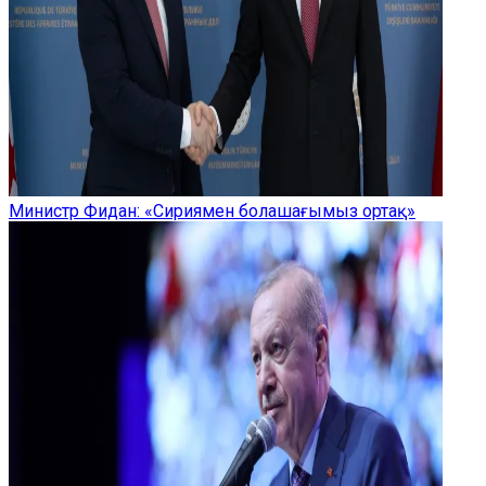
Министр Фидан: «Сириямен болашағымыз ортақ»