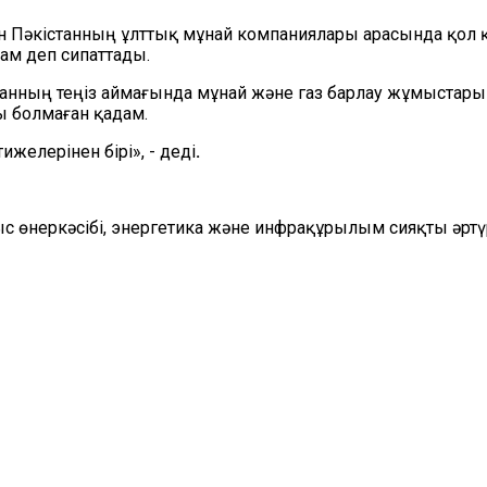
ен Пәкістанның ұлттық мұнай компаниялары арасында қол 
м деп сипаттады.
танның теңіз аймағында мұнай және газ барлау жұмыстарын 
 болмаған қадам.
желерінен бірі», - деді
.
с өнеркәсібі, энергетика және инфрақұрылым сияқты әртү